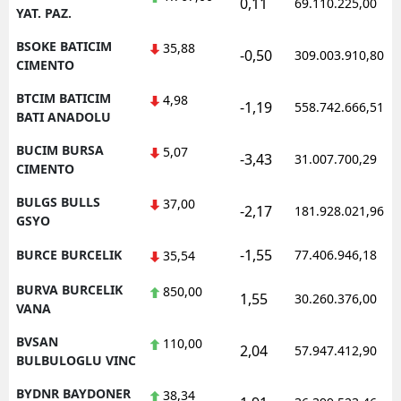
0,11
69.110.225,00
YAT. PAZ.
BSOKE BATICIM
35,88
-0,50
309.003.910,80
CIMENTO
BTCIM BATICIM
4,98
-1,19
558.742.666,51
BATI ANADOLU
BUCIM BURSA
5,07
-3,43
31.007.700,29
CIMENTO
BULGS BULLS
37,00
-2,17
181.928.021,96
GSYO
-1,55
BURCE BURCELIK
77.406.946,18
35,54
BURVA BURCELIK
850,00
1,55
30.260.376,00
VANA
BVSAN
110,00
2,04
57.947.412,90
BULBULOGLU VINC
BYDNR BAYDONER
38,34