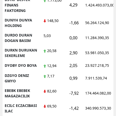
1.773,00
4,29
FINANS
1.424.493.073,00
FAKTORING
DUNYH DUNYA
148,50
-1,66
56.264.124,90
HOLDING
DURDO DURAN
5,03
0,00
11.284.390,35
DOGAN BASIM
DURKN DURUKAN
20,58
2,90
53.981.050,35
SEKERLEME
2,05
DYOBY DYO BOYA
23.927.218,75
12,94
DZGYO DENIZ
7,17
0,99
7.911.539,74
GMYO
EBEBK EBEBEK
82,60
-7,92
174.464.082,00
MAGAZACILIK
ECILC ECZACIBASI
69,50
-1,42
340.990.573,30
ILAC