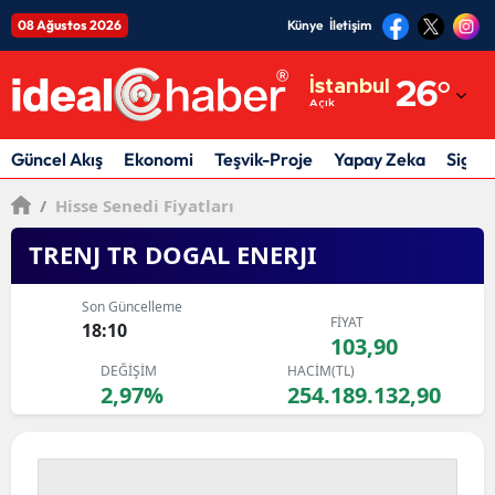
08 Ağustos 2026
Künye
İletişim
Adana
İstanbul
26
°
Açık
Adıyaman
Afyonkarahisar
Güncel Akış
Ekonomi
Teşvik-Proje
Yapay Zeka
Sigor
Ağrı
/
Hisse Senedi Fiyatları
Amasya
TRENJ TR DOGAL ENERJI
Ankara
Son Güncelleme
FİYAT
18:10
Antalya
103,90
DEĞİŞİM
HACİM(TL)
Artvin
2,97%
254.189.132,90
Aydın
Balıkesir