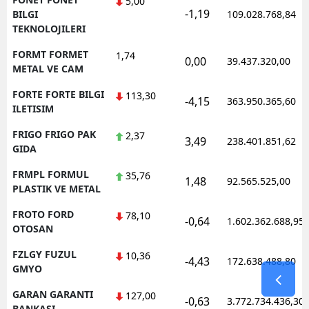
5,00
-1,19
BILGI
109.028.768,84
TEKNOLOJILERI
FORMT FORMET
1,74
0,00
39.437.320,00
METAL VE CAM
FORTE FORTE BILGI
113,30
-4,15
363.950.365,60
ILETISIM
FRIGO FRIGO PAK
2,37
3,49
238.401.851,62
GIDA
FRMPL FORMUL
35,76
1,48
92.565.525,00
PLASTIK VE METAL
FROTO FORD
78,10
-0,64
1.602.362.688,95
OTOSAN
FZLGY FUZUL
10,36
-4,43
172.638.488,80
GMYO
GARAN GARANTI
127,00
-0,63
3.772.734.436,30
BANKASI