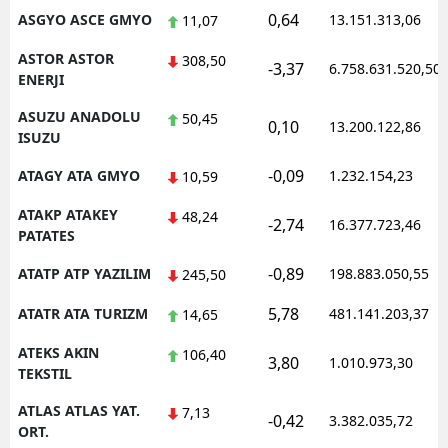
0,64
ASGYO ASCE GMYO
13.151.313,06
11,07
ASTOR ASTOR
308,50
-3,37
6.758.631.520,50
ENERJI
ASUZU ANADOLU
50,45
0,10
13.200.122,86
ISUZU
-0,09
ATAGY ATA GMYO
1.232.154,23
10,59
ATAKP ATAKEY
48,24
-2,74
16.377.723,46
PATATES
-0,89
ATATP ATP YAZILIM
198.883.050,55
245,50
5,78
ATATR ATA TURIZM
481.141.203,37
14,65
ATEKS AKIN
106,40
3,80
1.010.973,30
TEKSTIL
ATLAS ATLAS YAT.
7,13
-0,42
3.382.035,72
ORT.