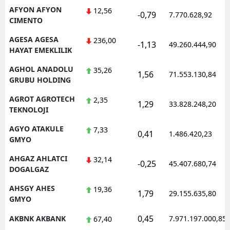
AFYON AFYON
12,56
-0,79
Mersin
7.770.628,92
CIMENTO
İstanbul
AGESA AGESA
236,00
-1,13
49.260.444,90
HAYAT EMEKLILIK
İzmir
AGHOL ANADOLU
35,26
1,56
71.553.130,84
Kars
GRUBU HOLDING
Kastamonu
AGROT AGROTECH
2,35
1,29
33.828.248,20
TEKNOLOJI
Kayseri
AGYO ATAKULE
7,33
0,41
1.486.420,23
GMYO
Kırklareli
AHGAZ AHLATCI
32,14
Kırşehir
-0,25
45.407.680,74
DOGALGAZ
Kocaeli
AHSGY AHES
19,36
1,79
29.155.635,80
GMYO
Konya
0,45
AKBNK AKBANK
7.971.197.000,85
67,40
Kütahya