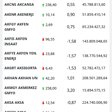
0,55
AKCNS AKCANSA
45.788.813,60
236,40
Malatya
0,90
AKENR AKENERJI
51.859.410,14
10,14
Manisa
AKFGY AKFEN
2,69
0,75
65.234.427,32
Kahramanmaraş
GMYO
Mardin
AKFIS AKFEN
96,55
-1,58
143.809.048,65
INSAAT
Muğla
AKFYE AKFEN YEN.
23,88
-1,57
138.770.544,92
ENERJI
Muş
-1,53
AKGRT AKSIGORTA
52.782.472,17
6,43
Nevşehir
1,01
AKHAN AKHAN UN
208.501.289,64
42,20
Niğde
AKMGY AKMERKEZ
258,00
Ordu
3,20
15.894.575,15
GMYO
Rize
-0,87
AKSA AKSA
224.740.006,90
12,54
Sakarya