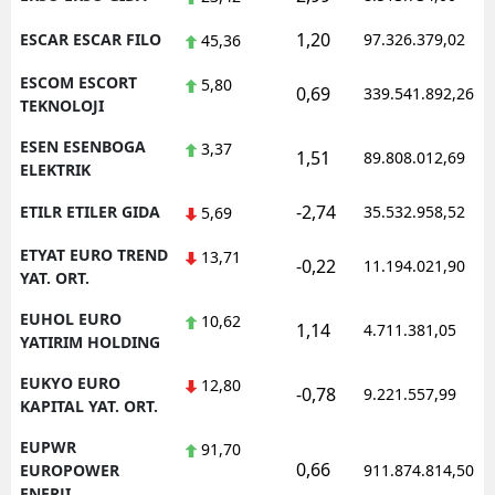
1,20
ESCAR ESCAR FILO
97.326.379,02
45,36
ESCOM ESCORT
5,80
0,69
339.541.892,26
TEKNOLOJI
ESEN ESENBOGA
3,37
1,51
89.808.012,69
ELEKTRIK
-2,74
ETILR ETILER GIDA
35.532.958,52
5,69
ETYAT EURO TREND
13,71
-0,22
11.194.021,90
YAT. ORT.
EUHOL EURO
10,62
1,14
4.711.381,05
YATIRIM HOLDING
EUKYO EURO
12,80
-0,78
9.221.557,99
KAPITAL YAT. ORT.
EUPWR
91,70
0,66
EUROPOWER
911.874.814,50
ENERJI