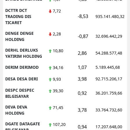
DCTTR DCT
7,72
-8,53
TRADING DIS
935.141.480,32
TICARET
DENGE DENGE
2,28
-0,87
32.696.442,29
HOLDING
DERHL DERLUKS
10,80
2,86
54.288.577,48
YATIRIM HOLDING
1,07
DERIM DERIMOD
5.189.445,68
34,16
3,98
DESA DESA DERI
92.715.206,17
9,93
DESPC DESPEC
39,30
0,92
36.201.759,66
BILGISAYAR
DEVA DEVA
71,45
3,78
33.764.732,60
HOLDING
DGATE DATAGATE
107,20
0,94
17.207.648,00
BILGISAYAR