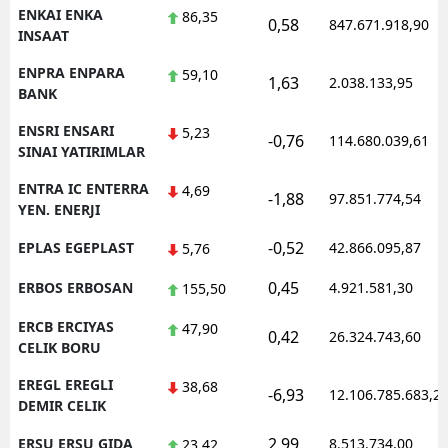
ENKAI ENKA
86,35
0,58
847.671.918,90
INSAAT
ENPRA ENPARA
59,10
1,63
2.038.133,95
BANK
ENSRI ENSARI
5,23
-0,76
114.680.039,61
SINAI YATIRIMLAR
ENTRA IC ENTERRA
4,69
-1,88
97.851.774,54
YEN. ENERJI
-0,52
EPLAS EGEPLAST
42.866.095,87
5,76
0,45
ERBOS ERBOSAN
4.921.581,30
155,50
ERCB ERCIYAS
47,90
0,42
26.324.743,60
CELIK BORU
EREGL EREGLI
38,68
-6,93
12.106.785.683,2
DEMIR CELIK
2,99
ERSU ERSU GIDA
8.513.734,00
23,42