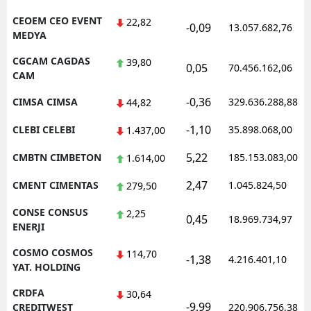
CEOEM CEO EVENT
22,82
-0,09
13.057.682,76
MEDYA
CGCAM CAGDAS
39,80
0,05
70.456.162,06
CAM
-0,36
CIMSA CIMSA
329.636.288,88
44,82
-1,10
CLEBI CELEBI
35.898.068,00
1.437,00
5,22
CMBTN CIMBETON
185.153.083,00
1.614,00
2,47
CMENT CIMENTAS
1.045.824,50
279,50
CONSE CONSUS
2,25
0,45
18.969.734,97
ENERJI
COSMO COSMOS
114,70
-1,38
4.216.401,10
YAT. HOLDING
CRDFA
30,64
-9,99
CREDITWEST
220.906.756,38