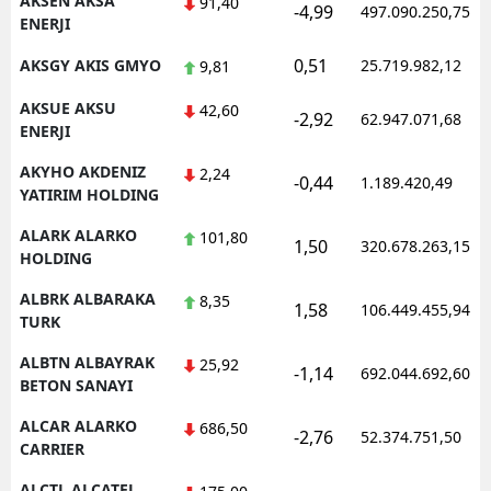
AKSEN AKSA
91,40
-4,99
497.090.250,75
ENERJI
Samsun
0,51
AKSGY AKIS GMYO
25.719.982,12
9,81
Siirt
AKSUE AKSU
42,60
-2,92
62.947.071,68
Sinop
ENERJI
AKYHO AKDENIZ
Sivas
2,24
-0,44
1.189.420,49
YATIRIM HOLDING
Tekirdağ
ALARK ALARKO
101,80
1,50
320.678.263,15
HOLDING
Tokat
ALBRK ALBARAKA
8,35
Trabzon
1,58
106.449.455,94
TURK
Tunceli
ALBTN ALBAYRAK
25,92
-1,14
692.044.692,60
BETON SANAYI
Şanlıurfa
ALCAR ALARKO
686,50
-2,76
52.374.751,50
Uşak
CARRIER
Van
ALCTL ALCATEL