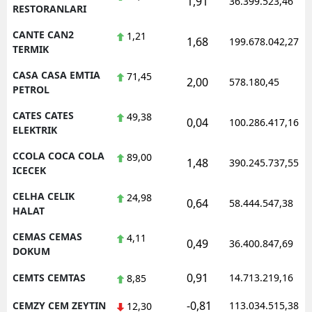
1,91
36.399.523,46
RESTORANLARI
CANTE CAN2
1,21
1,68
199.678.042,27
TERMIK
CASA CASA EMTIA
71,45
2,00
578.180,45
PETROL
CATES CATES
49,38
0,04
100.286.417,16
ELEKTRIK
CCOLA COCA COLA
89,00
1,48
390.245.737,55
ICECEK
CELHA CELIK
24,98
0,64
58.444.547,38
HALAT
CEMAS CEMAS
4,11
0,49
36.400.847,69
DOKUM
0,91
CEMTS CEMTAS
14.713.219,16
8,85
-0,81
CEMZY CEM ZEYTIN
113.034.515,38
12,30