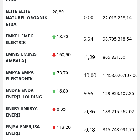
ELITE ELITE
28,80
0,00
NATUREL ORGANIK
22.015.258,14
GIDA
EMKEL EMEK
18,70
2,24
98.795.318,54
ELEKTRIK
EMNIS EMINIS
160,90
-1,29
865.831,50
AMBALAJ
EMPAE EMPA
73,70
10,00
1.458.026.107,00
ELEKTRONIK
ENDAE ENDA
16,80
9,95
129.938.107,26
ENERJI HOLDING
ENERY ENERYA
8,35
-0,36
183.215.562,02
ENERJI
ENJSA ENERJISA
113,20
-0,18
315.748.091,70
ENERJI