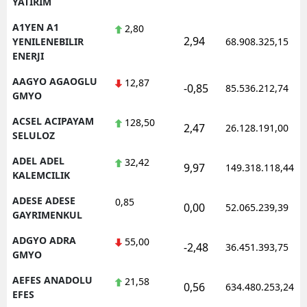
YATIRIM
Edirne
A1YEN A1
2,80
2,94
YENILENEBILIR
68.908.325,15
Elazığ
ENERJI
Erzincan
AAGYO AGAOGLU
12,87
-0,85
85.536.212,74
GMYO
Erzurum
ACSEL ACIPAYAM
128,50
2,47
26.128.191,00
Eskişehir
SELULOZ
Gaziantep
ADEL ADEL
32,42
9,97
149.318.118,44
KALEMCILIK
Giresun
ADESE ADESE
0,85
0,00
52.065.239,39
Gümüşhane
GAYRIMENKUL
ADGYO ADRA
55,00
Hakkari
-2,48
36.451.393,75
GMYO
Hatay
AEFES ANADOLU
21,58
0,56
634.480.253,24
EFES
Isparta