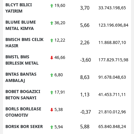
BLCYT BILICI
19,60
3,70
33.743.198,65
YATIRIM
BLUME BLUME
36,20
5,66
123.196.696,84
METAL KIMYA
BMSCH BMS CELIK
12,22
2,26
11.868.807,10
HASIR
BMSTL BMS
46,66
-3,60
177.829.715,98
BIRLESIK METAL
BNTAS BANTAS
6,80
8,63
91.678.048,63
AMBALAJ
BOBET BOGAZICI
17,91
1,13
41.453.711,11
BETON SANAYI
BORLS BORLEASE
5,38
-0,37
21.810.012,96
OTOMOTIV
5,88
BORSK BOR SEKER
65.840.848,24
5,94