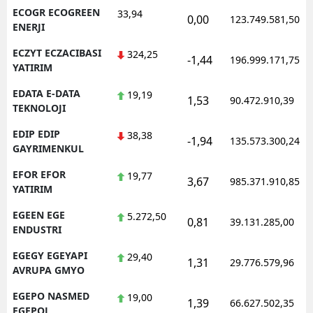
ECOGR ECOGREEN
33,94
0,00
123.749.581,50
ENERJI
ECZYT ECZACIBASI
324,25
-1,44
196.999.171,75
YATIRIM
EDATA E-DATA
19,19
1,53
90.472.910,39
TEKNOLOJI
EDIP EDIP
38,38
-1,94
135.573.300,24
GAYRIMENKUL
EFOR EFOR
19,77
3,67
985.371.910,85
YATIRIM
EGEEN EGE
5.272,50
0,81
39.131.285,00
ENDUSTRI
EGEGY EGEYAPI
29,40
1,31
29.776.579,96
AVRUPA GMYO
EGEPO NASMED
19,00
1,39
66.627.502,35
EGEPOL