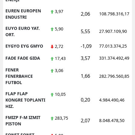
EUREN EUROPEN
3,97
2,06
108.798.316,17
ENDUSTRI
EUYO EURO YAT.
5,90
5,55
27.907.109,90
ORT.
-1,09
EYGYO EYG GMYO
77.013.374,25
2,72
3,57
FADE FADE GIDA
331.374.492,49
17,43
FENER
3,06
1,66
FENERBAHCE
282.796.560,85
FUTBOL
FLAP FLAP
10,05
0,20
KONGRE TOPLANTI
4.984.490,46
HIZ.
FMIZP F-M IZMIT
283,75
2,07
8.048.478,50
PISTON
FONET FONET