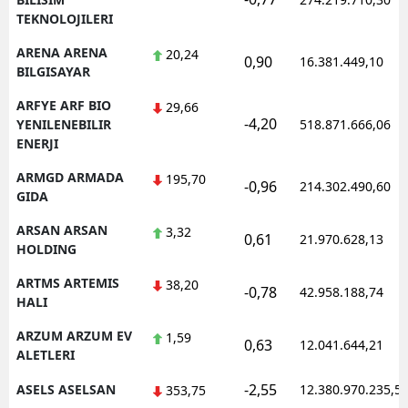
TEKNOLOJILERI
ARENA ARENA
20,24
0,90
16.381.449,10
BILGISAYAR
ARFYE ARF BIO
29,66
-4,20
YENILENEBILIR
518.871.666,06
ENERJI
ARMGD ARMADA
195,70
-0,96
214.302.490,60
GIDA
ARSAN ARSAN
3,32
0,61
21.970.628,13
HOLDING
ARTMS ARTEMIS
38,20
-0,78
42.958.188,74
HALI
ARZUM ARZUM EV
1,59
0,63
12.041.644,21
ALETLERI
-2,55
ASELS ASELSAN
12.380.970.235,5
353,75