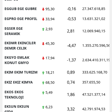
-0,16
EGGUB EGE GUBRE
27.347.618,85
95,30
-0,53
EGPRO EGE PROFIL
13.631.321,02
33,94
EGSER EGE
2,93
2,81
12.069.940,15
SERAMIK
EKDMR EKINCILER
45,30
-4,47
1.355.270.596,56
DEMIR CELIK
EKGYO EMLAK
17,94
-1,37
2.634.410.311,19
KONUT GMYO
0,89
EKIM EKIM TURIZM
333.625.168,70
18,21
0,74
EKIZ EKIZ KIMYA
357.655,50
68,50
EKOS EKOS
5,49
1,86
47.521.377,14
TEKNOLOJI
EKSUN EKSUN
6,23
3,32
42.791.974,53
GIDA