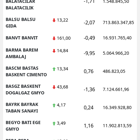
-1,71
BALATACILAR
1.548.845,50
BALATACILIK
BALSU BALSU
13,22
-2,07
713.863.347,85
GIDA
-0,49
BANVT BANVIT
16.931.765,40
161,00
BARMA BAREM
14,84
-9,95
5.064.966,20
AMBALAJ
BASCM BASTAS
13,34
0,76
486.823,05
BASKENT CIMENTO
BASGZ BASKENT
43,68
-1,36
7.124.661,96
DOGALGAZ GMYO
BAYRK BAYRAK
4,17
0,24
16.349.928,80
TABAN SANAYI
BEGYO BATI EGE
3,49
1,16
11.902.813,59
GMYO