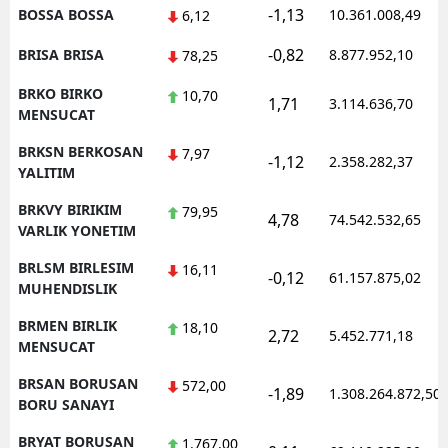
-1,13
BOSSA BOSSA
10.361.008,49
6,12
-0,82
BRISA BRISA
8.877.952,10
78,25
BRKO BIRKO
10,70
1,71
3.114.636,70
MENSUCAT
BRKSN BERKOSAN
7,97
-1,12
2.358.282,37
YALITIM
BRKVY BIRIKIM
79,95
4,78
74.542.532,65
VARLIK YONETIM
BRLSM BIRLESIM
16,11
-0,12
61.157.875,02
MUHENDISLIK
BRMEN BIRLIK
18,10
2,72
5.452.771,18
MENSUCAT
BRSAN BORUSAN
572,00
-1,89
1.308.264.872,50
BORU SANAYI
BRYAT BORUSAN
1.767,00