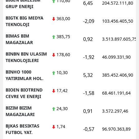
110,60
6,45
204.572.111,80
GRUP ENERJI
BIGTK BIG MEDYA
363,00
-2,09
103.456.405,50
TEKNOLOJI
BIMAS BIM
385,75
0,92
3.513.897.605,75
MAGAZALAR
BINBN BIN ULASIM
178,60
-1,92
46.099.331,90
TEKNOLOJILERI
BINHO 1000
10,30
5,32
385.452.406,90
YATIRIMLAR HOL.
BIOEN BIOTREND
17,42
-1,58
68.461.191,64
CEVRE VE ENERJI
BIZIM BIZIM
24,30
0,91
3.572.297,46
MAGAZALARI
BJKAS BESIKTAS
1,74
-0,57
96.970.363,89
FUTBOL YAT.