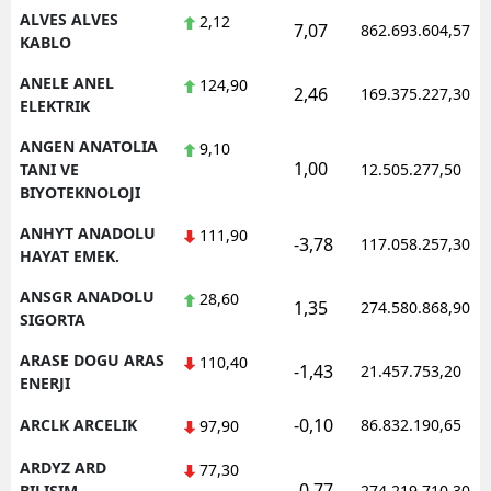
ALVES ALVES
2,12
7,07
862.693.604,57
KABLO
Yalova
ANELE ANEL
124,90
Karabük
2,46
169.375.227,30
ELEKTRIK
Kilis
ANGEN ANATOLIA
9,10
1,00
TANI VE
12.505.277,50
Osmaniye
BIYOTEKNOLOJI
Düzce
ANHYT ANADOLU
111,90
-3,78
117.058.257,30
HAYAT EMEK.
ANSGR ANADOLU
28,60
1,35
274.580.868,90
SIGORTA
ARASE DOGU ARAS
110,40
-1,43
21.457.753,20
ENERJI
-0,10
ARCLK ARCELIK
86.832.190,65
97,90
ARDYZ ARD
77,30
-0,77
BILISIM
274.219.710,30