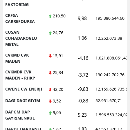
FAKTORING
CRFSA
210,50
9,98
195.380.644,60
CARREFOURSA
CUSAN
24,76
1,06
CUHADAROGLU
12.252.073,38
METAL
CVKMD CVK
15,91
-4,16
1.021.808.061,43
MADEN
CVKMDR CVK
25,34
-3,72
130.242.702,76
MADEN - RHKP
-9,83
CWENE CW ENERJI
12.159.626.735,6
42,20
-0,83
DAGI DAGI GIYIM
52.951.670,71
9,52
DAPGM DAP
9,05
5,23
1.596.553.324,02
GAYRIMENKUL
1,83
DARDL DARDANEL
42.553.370,12
1,67