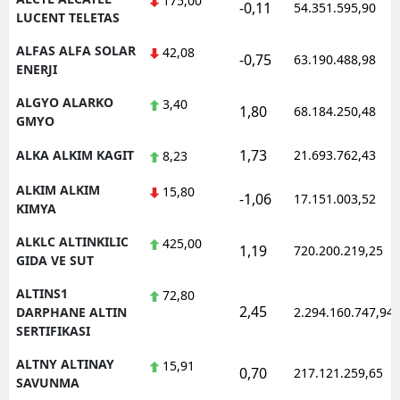
175,00
-0,11
54.351.595,90
LUCENT TELETAS
Yozgat
ALFAS ALFA SOLAR
42,08
-0,75
63.190.488,98
ENERJI
Zonguldak
ALGYO ALARKO
3,40
Aksaray
1,80
68.184.250,48
GMYO
Bayburt
1,73
ALKA ALKIM KAGIT
21.693.762,43
8,23
Karaman
ALKIM ALKIM
15,80
-1,06
17.151.003,52
KIMYA
Kırıkkale
ALKLC ALTINKILIC
425,00
1,19
720.200.219,25
Batman
GIDA VE SUT
Şırnak
ALTINS1
72,80
2,45
DARPHANE ALTIN
2.294.160.747,94
Bartın
SERTIFIKASI
Ardahan
ALTNY ALTINAY
15,91
0,70
217.121.259,65
SAVUNMA
Iğdır