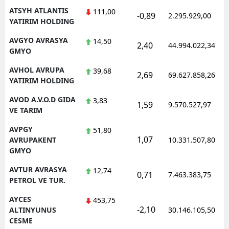
ATSYH ATLANTIS
111,00
-0,89
2.295.929,00
YATIRIM HOLDING
AVGYO AVRASYA
14,50
2,40
44.994.022,34
GMYO
AVHOL AVRUPA
39,68
2,69
69.627.858,26
YATIRIM HOLDING
AVOD A.V.O.D GIDA
3,83
1,59
9.570.527,97
VE TARIM
AVPGY
51,80
1,07
AVRUPAKENT
10.331.507,80
GMYO
AVTUR AVRASYA
12,74
0,71
7.463.383,75
PETROL VE TUR.
AYCES
453,75
-2,10
ALTINYUNUS
30.146.105,50
CESME