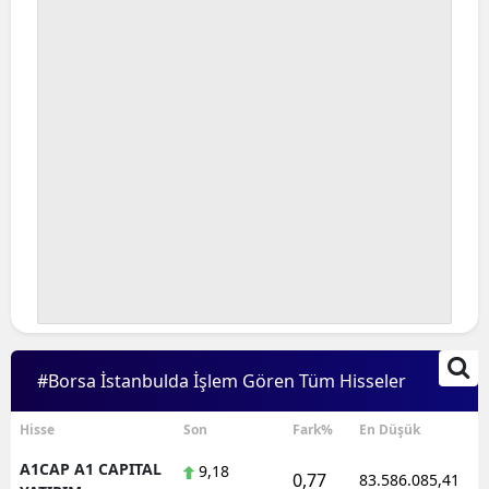
Bilecik
Bingöl
Bitlis
Bolu
Burdur
Bursa
Çanakkale
Çankırı
#Borsa İstanbulda İşlem Gören Tüm Hisseler
Çorum
Denizli
Hisse
Son
Fark%
En Düşük
A1CAP A1 CAPITAL
9,18
Diyarbakır
0,77
83.586.085,41