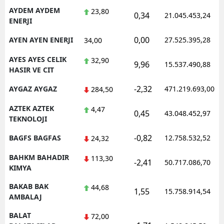
AYDEM AYDEM
23,80
0,34
21.045.453,24
ENERJI
0,00
AYEN AYEN ENERJI
27.525.395,28
34,00
AYES AYES CELIK
32,90
9,96
15.537.490,88
HASIR VE CIT
-2,32
AYGAZ AYGAZ
471.219.693,00
284,50
AZTEK AZTEK
4,47
0,45
43.048.452,97
TEKNOLOJI
-0,82
BAGFS BAGFAS
12.758.532,52
24,32
BAHKM BAHADIR
113,30
-2,41
50.717.086,70
KIMYA
BAKAB BAK
44,68
1,55
15.758.914,54
AMBALAJ
BALAT
72,00