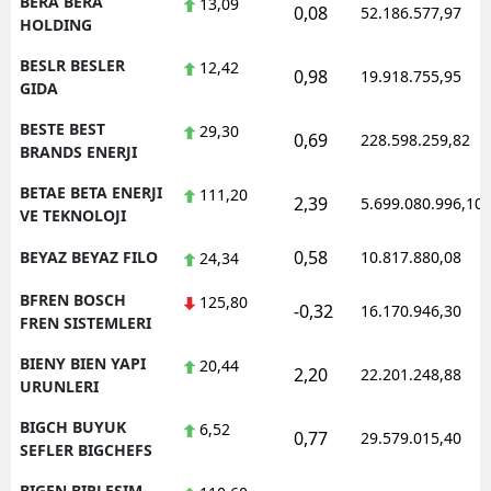
BERA BERA
13,09
0,08
52.186.577,97
HOLDING
BESLR BESLER
12,42
0,98
19.918.755,95
GIDA
BESTE BEST
29,30
0,69
228.598.259,82
BRANDS ENERJI
BETAE BETA ENERJI
111,20
2,39
5.699.080.996,10
VE TEKNOLOJI
0,58
BEYAZ BEYAZ FILO
10.817.880,08
24,34
BFREN BOSCH
125,80
-0,32
16.170.946,30
FREN SISTEMLERI
BIENY BIEN YAPI
20,44
2,20
22.201.248,88
URUNLERI
BIGCH BUYUK
6,52
0,77
29.579.015,40
SEFLER BIGCHEFS
BIGEN BIRLESIM