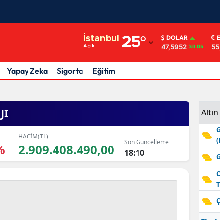
Adana
İstanbul
25
°
DOLAR
47,5952
55
Açık
%0.05
Adıyaman
Afyonkarahisar
Yapay Zeka
Sigorta
Eğitim
Ağrı
Amasya
JI
Altın
G
Ankara
HACİM(TL)
(
Son Güncelleme
%
2.909.408.490,00
Antalya
18:10
G
Artvin
O
T
Aydın
Ç
Balıkesir