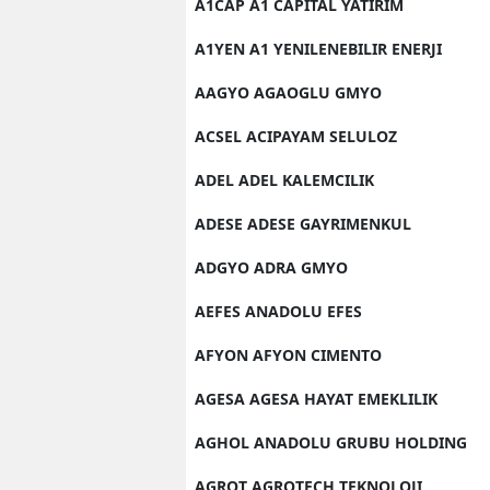
A1CAP A1 CAPITAL YATIRIM
A1YEN A1 YENILENEBILIR ENERJI
AAGYO AGAOGLU GMYO
ACSEL ACIPAYAM SELULOZ
ADEL ADEL KALEMCILIK
ADESE ADESE GAYRIMENKUL
ADGYO ADRA GMYO
AEFES ANADOLU EFES
AFYON AFYON CIMENTO
AGESA AGESA HAYAT EMEKLILIK
AGHOL ANADOLU GRUBU HOLDING
AGROT AGROTECH TEKNOLOJI