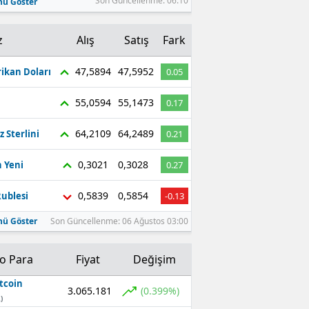
Son Güncellenme: 06:10
ü Göster
z
Alış
Satış
Fark
47,5894
47,5952
ikan Doları
0.05
55,0594
55,1473
0.17
64,2109
64,2489
z Sterlini
0.21
0,3021
0,3028
 Yeni
0.27
0,5839
0,5854
ublesi
-0.13
ü Göster
Son Güncellenme: 06 Ağustos 03:00
to Para
Fiyat
Değişim
tcoin
3.065.181
(0.399%)
)