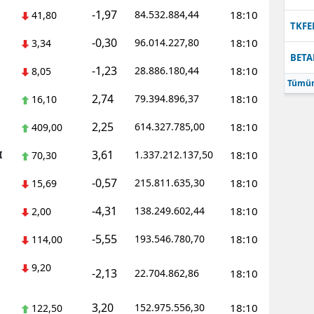
-1,97
84.532.884,44
18:10
41,80
Samsun
TKFE
-0,30
96.014.227,80
18:10
3,34
Siirt
BETA
-1,23
28.886.180,44
18:10
8,05
Sinop
Tümün
2,74
79.394.896,37
18:10
16,10
Sivas
2,25
614.327.785,00
18:10
409,00
Tekirdağ
3,61
I
1.337.212.137,50
18:10
70,30
Tokat
-0,57
215.811.635,30
18:10
15,69
Trabzon
-4,31
138.249.602,44
18:10
2,00
Tunceli
-5,55
193.546.780,70
18:10
114,00
Şanlıurfa
9,20
-2,13
22.704.862,86
18:10
Uşak
3,20
152.975.556,30
18:10
122,50
Van