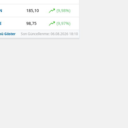
185,10
(9,98%)
N
98,75
(9,97%)
E
ü Göster
Son Güncellenme: 06.08.2026 18:10