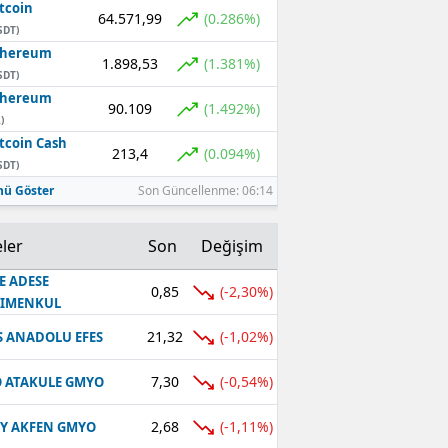
tcoin
64.571,99
(0.286%)
SDT)
thereum
1.898,53
(1.381%)
SDT)
thereum
90.109
(1.492%)
)
tcoin Cash
213,4
(0.094%)
SDT)
ü Göster
Son Güncellenme: 06:14
ler
Son
Değişim
E ADESE
0,85
(-2,30%)
RIMENKUL
21,32
(-1,02%)
S ANADOLU EFES
7,30
(-0,54%)
 ATAKULE GMYO
2,68
(-1,11%)
Y AKFEN GMYO