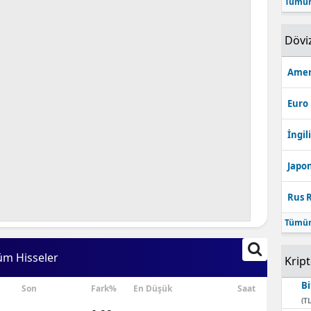
Tümün
Bilecik
Dövi
Bingöl
Bitlis
Amer
Bolu
Euro
Burdur
İngili
Bursa
Japon
Çanakkale
Rus R
Çankırı
Tümün
Çorum
üm Hisseler
Krip
Denizli
Bi
Son
Fark%
En Düşük
Saat
Diyarbakır
(TL