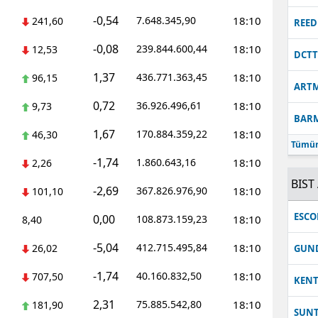
-0,54
7.648.345,90
18:10
241,60
Malatya
REED
-0,08
239.844.600,44
18:10
12,53
Manisa
DCT
1,37
436.771.363,45
18:10
96,15
Kahramanmaraş
ART
0,72
36.926.496,61
18:10
9,73
Mardin
BAR
1,67
170.884.359,22
18:10
46,30
Muğla
Tümün
-1,74
1.860.643,16
18:10
2,26
Muş
BIST 
-2,69
367.826.976,90
18:10
101,10
Nevşehir
ESC
0,00
108.873.159,23
18:10
8,40
Niğde
-5,04
412.715.495,84
18:10
26,02
GUN
Ordu
-1,74
40.160.832,50
18:10
707,50
KEN
Rize
2,31
75.885.542,80
18:10
181,90
SUN
Sakarya