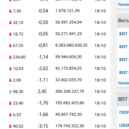
Tümün
Mersin
-0,54
1.678.131,39
18:10
7,30
İstanbul
Bors
-0,50
56.991.354,94
18:10
32,10
İzmir
-0,05
50.271.941,29
18:10
18,72
BIST 
Kars
-0,81
8.583.680.636,35
18:10
67,55
BIST 
Kastamonu
-1,14
99.944.604,30
18:10
234,60
BIST 
Kayseri
-2,62
42.175.854,55
18:10
10,03
BIST 
Kırklareli
-1,11
32.602.033,70
18:10
2,68
Tümün
Kırşehir
2,45
306.208.237,70
18:10
98,30
BIST 
-1,76
Kocaeli
185.682.425,80
18:10
23,40
CRD
-1,66
49.607.742,50
18:10
Konya
6,52
-3,15
LIDE
176.743.322,30
18:10
40,02
Kütahya