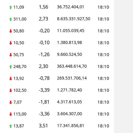
1,56
36.752.404,01
18:10
11,09
Yalova
2,73
8.635.331.927,50
18:10
311,00
Karabük
-0,20
11.055.039,45
18:10
50,80
Kilis
-0,10
1.380.813,98
18:10
10,50
Osmaniye
-1,26
9.660.524,50
18:10
50,75
Düzce
2,30
363.448.614,70
18:10
248,70
-0,78
269.531.706,14
18:10
13,92
-3,39
1.271.782,40
18:10
102,50
-1,81
4.317.613,05
18:10
7,07
-3,36
3.604.307,00
18:10
115,00
3,51
17.341.856,81
18:10
13,87