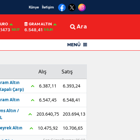
Künye
İletişim
EURO
GRAM ALTIN
Ara
,1473
6.548,41
%0.17
% 0,81
MENÜ
Alış
Satış
ram Altın
6.393,24
6.387,11
Kapalı Çarşı)
6.548,41
6.547,45
ram Altın
ns Altın /
203.694,13
203.640,75
L
10.706,65
10.475,92
eyrek Altın