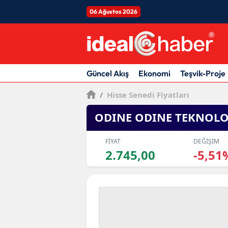
06 Ağustos 2026
Güncel Akış
Ekonomi
Teşvik-Proje
/
Hisse Senedi Fiyatları
ODINE ODINE TEKNOLO
FİYAT
DEĞİŞİM
2.745,00
-5,51