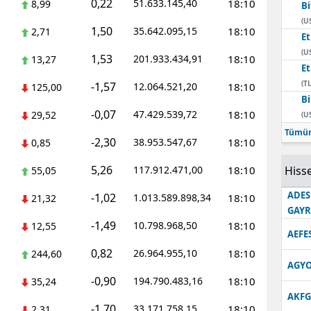
0,22
51.633.145,40
18:10
8,99
Bi
Edirne
(U
1,50
35.642.095,15
18:10
2,71
E
Elazığ
(U
1,53
201.933.434,91
18:10
13,27
E
Erzincan
(TL
-1,57
12.064.521,20
18:10
125,00
Bi
Erzurum
-0,07
47.429.539,72
18:10
29,52
(U
Eskişehir
Tümün
-2,30
38.953.547,67
18:10
0,85
Gaziantep
5,26
117.912.471,00
18:10
Hisse
55,05
Giresun
ADES
-1,02
1.013.589.898,34
18:10
21,32
GAY
Gümüşhane
-1,49
10.798.968,50
18:10
12,55
AEFE
Hakkari
0,82
26.964.955,10
18:10
244,60
AGYO
Hatay
-0,90
194.790.483,16
18:10
35,24
AKFG
Isparta
-1,70
33.171.758,15
18:10
2,31