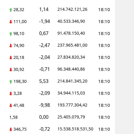
1,14
214.742.121,26
18:10
28,32
Yozgat
-1,94
40.533.346,90
18:10
111,00
Zonguldak
0,67
91.478.150,40
18:10
98,10
Aksaray
-2,47
237.965.481,00
18:10
74,90
Bayburt
-2,04
27.834.820,34
18:10
20,18
Karaman
-0,71
96.348.440,86
18:10
30,92
Kırıkkale
5,53
214.841.345,20
18:10
198,30
Batman
-2,09
34.944.115,03
18:10
3,28
Şırnak
-9,98
193.777.304,42
18:10
41,48
Bartın
0,00
25.405.079,79
18:10
1,58
Ardahan
-0,72
15.538.518.531,50
18:10
346,75
Iğdır