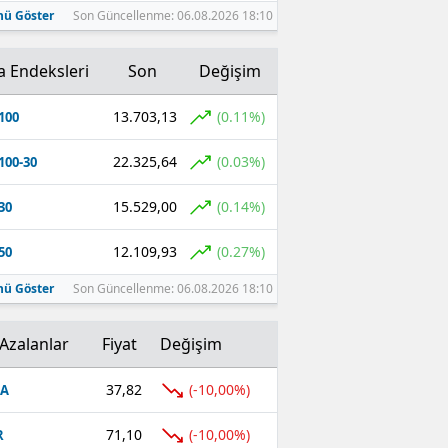
ü Göster
Son Güncellenme: 06.08.2026 18:10
a Endeksleri
Son
Değişim
13.703,13
(0.11%)
100
22.325,64
(0.03%)
100-30
15.529,00
(0.14%)
30
12.109,93
(0.27%)
50
ü Göster
Son Güncellenme: 06.08.2026 18:10
Azalanlar
Fiyat
Değişim
37,82
(-10,00%)
FA
71,10
(-10,00%)
R