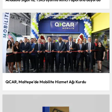
Yozgat
Zonguldak
Aksaray
Bayburt
Karaman
Kırıkkale
Batman
Şırnak
QCAR, Maltepe'de Mobilite Hizmet Ağı Kurdu
Bartın
Ardahan
Iğdır