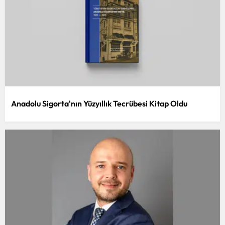
Yalova
Karabük
Kilis
Osmaniye
Düzce
Anadolu Sigorta'nın Yüzyıllık Tecrübesi Kitap Oldu