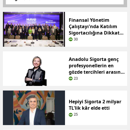
Bilecik
Bingöl
Finansal Yönetim
Çalıştayı'nda Katılım
Bitlis
Sigortacılığına Dikkat
Çekildi
30
Bolu
Burdur
Anadolu Sigorta genç
profesyonellerin en
Bursa
gözde tercihleri arasına
Çanakkale
girdi
23
Çankırı
Hepiyi Sigorta 2 milyar
Çorum
TL'lik kâr elde etti
Denizli
25
Diyarbakır