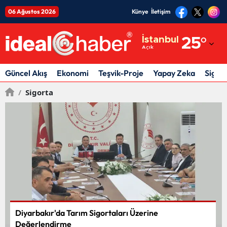
06 Ağustos 2026
Künye
İletişim
Adana
İstanbul
25
°
Açık
Adıyaman
Afyonkarahisar
Güncel Akış
Ekonomi
Teşvik-Proje
Yapay Zeka
Sigor
/
Sigorta
Ağrı
Amasya
Ankara
Antalya
Artvin
Aydın
Diyarbakır'da Tarım Sigortaları Üzerine
Balıkesir
Değerlendirme