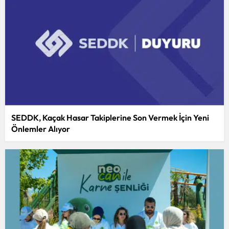
Malatya
Manisa
Kahramanmaraş
Mardin
Muğla
SEDDK, Kaçak Hasar Takiplerine Son Vermek İçin Yeni
Muş
Önlemler Alıyor
Nevşehir
Niğde
Ordu
Rize
Sakarya