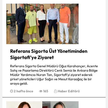
Edirne
Elazığ
Erzincan
Erzurum
Eskişehir
Referans Sigorta Üst Yönetiminden
Gaziantep
Sigortafi’ye Ziyaret
Giresun
Referans Sigorta Genel Müdürü Oğuz Karahançer, Acente
Satış ve Pazarlama Direktörü Cenk Semiz ile Ankara Bölge
Müdür Yardımcısı Nuran Tan, Sigortafi'yi ziyaret ederek
Gümüşhane
şirket yöneticileri Uğur Sağın ve Mesut Karaağaç ile bir
araya geldi.
Hakkari
2 hafta önce
165
Haber Editörü
Hatay
Isparta