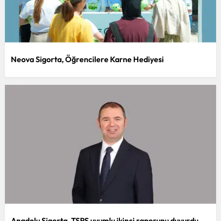
Samsun
Siirt
Sinop
Neova Sigorta, Öğrencilere Karne Hediyesi
Sivas
Tekirdağ
Tokat
Trabzon
Tunceli
Şanlıurfa
Uşak
Van
Anadolu Sigorta, TSRS uyumlu ikinci raporunu duyurdu