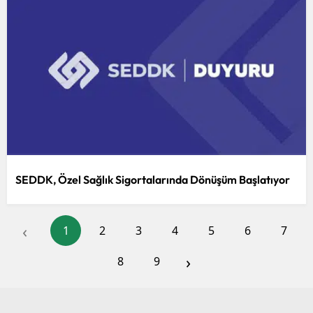
SEDDK, Özel Sağlık Sigortalarında Dönüşüm Başlatıyor
‹
1
2
3
4
5
6
7
›
8
9