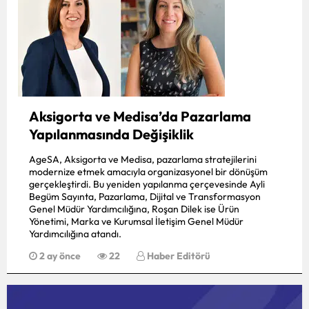
Mersin
İstanbul
İzmir
Kars
Aksigorta ve Medisa’da Pazarlama
Kastamonu
Yapılanmasında Değişiklik
AgeSA, Aksigorta ve Medisa, pazarlama stratejilerini
Kayseri
modernize etmek amacıyla organizasyonel bir dönüşüm
gerçekleştirdi. Bu yeniden yapılanma çerçevesinde Ayli
Kırklareli
Begüm Sayınta, Pazarlama, Dijital ve Transformasyon
Genel Müdür Yardımcılığına, Roşan Dilek ise Ürün
Kırşehir
Yönetimi, Marka ve Kurumsal İletişim Genel Müdür
Yardımcılığına atandı.
Kocaeli
2 ay önce
22
Haber Editörü
Konya
Kütahya