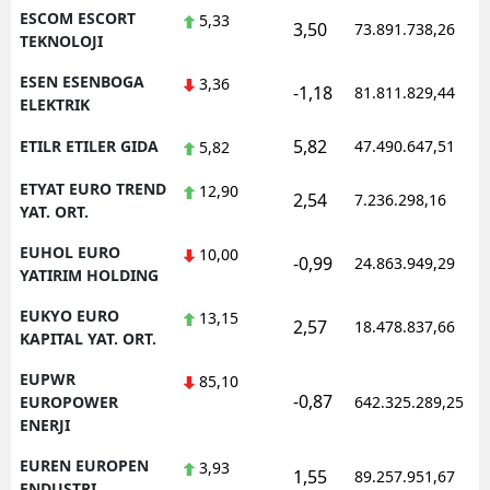
ESCOM ESCORT
5,33
3,50
73.891.738,26
TEKNOLOJI
ESEN ESENBOGA
3,36
-1,18
81.811.829,44
ELEKTRIK
5,82
ETILR ETILER GIDA
47.490.647,51
5,82
ETYAT EURO TREND
12,90
2,54
7.236.298,16
YAT. ORT.
EUHOL EURO
10,00
-0,99
24.863.949,29
YATIRIM HOLDING
EUKYO EURO
13,15
2,57
18.478.837,66
KAPITAL YAT. ORT.
EUPWR
85,10
-0,87
EUROPOWER
642.325.289,25
ENERJI
EUREN EUROPEN
3,93
1,55
89.257.951,67
ENDUSTRI