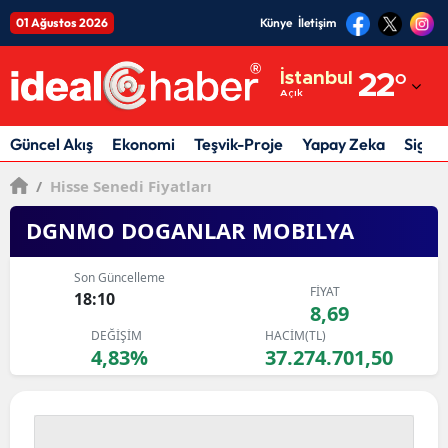
01 Ağustos 2026
Künye
İletişim
Adana
İstanbul
22
°
Açık
Adıyaman
Afyonkarahisar
Güncel Akış
Ekonomi
Teşvik-Proje
Yapay Zeka
Sigor
Ağrı
/
Hisse Senedi Fiyatları
Amasya
DGNMO DOGANLAR MOBILYA
Ankara
Son Güncelleme
FİYAT
18:10
Antalya
8,69
DEĞİŞİM
HACİM(TL)
Artvin
4,83%
37.274.701,50
Aydın
Balıkesir