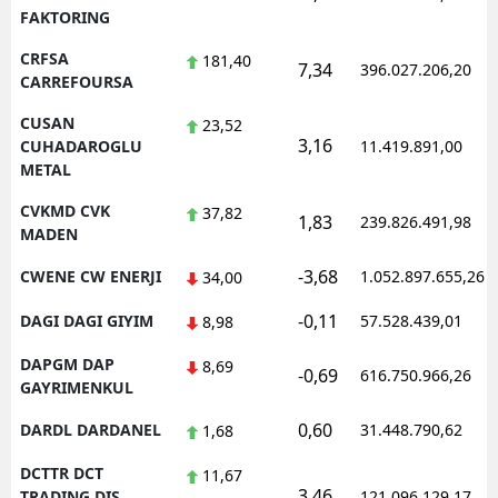
FAKTORING
CRFSA
181,40
7,34
396.027.206,20
CARREFOURSA
CUSAN
23,52
3,16
CUHADAROGLU
11.419.891,00
METAL
CVKMD CVK
37,82
1,83
239.826.491,98
MADEN
-3,68
CWENE CW ENERJI
1.052.897.655,26
34,00
-0,11
DAGI DAGI GIYIM
57.528.439,01
8,98
DAPGM DAP
8,69
-0,69
616.750.966,26
GAYRIMENKUL
0,60
DARDL DARDANEL
31.448.790,62
1,68
DCTTR DCT
11,67
3,46
TRADING DIS
121.096.129,17