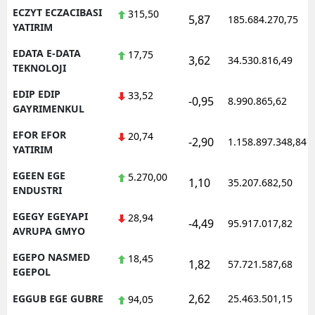
ECZYT ECZACIBASI
315,50
5,87
185.684.270,75
YATIRIM
EDATA E-DATA
17,75
3,62
34.530.816,49
TEKNOLOJI
EDIP EDIP
33,52
-0,95
8.990.865,62
GAYRIMENKUL
EFOR EFOR
20,74
-2,90
1.158.897.348,84
YATIRIM
EGEEN EGE
5.270,00
1,10
35.207.682,50
ENDUSTRI
EGEGY EGEYAPI
28,94
-4,49
95.917.017,82
AVRUPA GMYO
EGEPO NASMED
18,45
1,82
57.721.587,68
EGEPOL
2,62
EGGUB EGE GUBRE
25.463.501,15
94,05