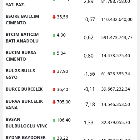
2,89
81.788.758,00
YAT. PAZ.
BSOKE BATICIM
35,56
-0,67
110.432.640,00
CIMENTO
BTCIM BATICIM
4,90
0,62
591.473.743,77
BATI ANADOLU
BUCIM BURSA
5,04
0,80
14.473.575,40
CIMENTO
BULGS BULLS
37,90
-1,56
61.623.335,34
GSYO
-0,11
BURCE BURCELIK
39.667.232,34
36,40
BURVA BURCELIK
705,00
-7,18
14.546.353,50
VANA
BVSAN
106,40
1,33
32.379.055,70
BULBULOGLU VINC
BYDNR BAYDONER
38,22