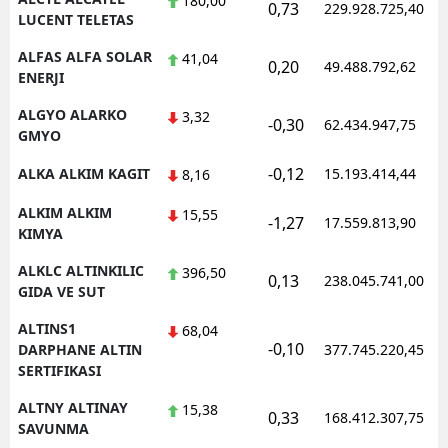
180,00
0,73
229.928.725,40
LUCENT TELETAS
Yozgat
ALFAS ALFA SOLAR
41,04
0,20
49.488.792,62
ENERJI
Zonguldak
ALGYO ALARKO
3,32
Aksaray
-0,30
62.434.947,75
GMYO
Bayburt
-0,12
ALKA ALKIM KAGIT
15.193.414,44
8,16
Karaman
ALKIM ALKIM
15,55
-1,27
17.559.813,90
KIMYA
Kırıkkale
ALKLC ALTINKILIC
396,50
0,13
238.045.741,00
Batman
GIDA VE SUT
Şırnak
ALTINS1
68,04
-0,10
DARPHANE ALTIN
377.745.220,45
Bartın
SERTIFIKASI
Ardahan
ALTNY ALTINAY
15,38
0,33
168.412.307,75
SAVUNMA
Iğdır