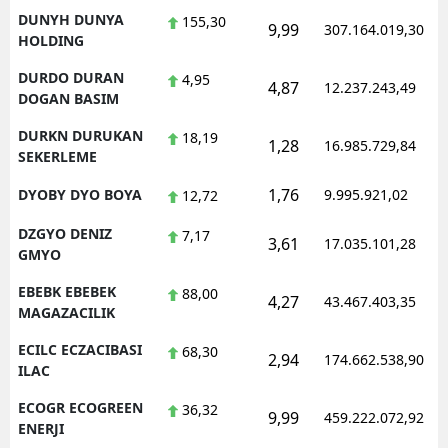
DUNYH DUNYA
155,30
9,99
307.164.019,30
HOLDING
DURDO DURAN
4,95
4,87
12.237.243,49
DOGAN BASIM
DURKN DURUKAN
18,19
1,28
16.985.729,84
SEKERLEME
1,76
DYOBY DYO BOYA
9.995.921,02
12,72
DZGYO DENIZ
7,17
3,61
17.035.101,28
GMYO
EBEBK EBEBEK
88,00
4,27
43.467.403,35
MAGAZACILIK
ECILC ECZACIBASI
68,30
2,94
174.662.538,90
ILAC
ECOGR ECOGREEN
36,32
9,99
459.222.072,92
ENERJI