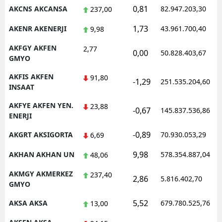
0,81
AKCNS AKCANSA
82.947.203,30
237,00
Malatya
1,73
AKENR AKENERJI
43.961.700,40
9,98
Manisa
AKFGY AKFEN
2,77
0,00
50.828.403,67
Kahramanmaraş
GMYO
Mardin
AKFIS AKFEN
91,80
-1,29
251.535.204,60
INSAAT
Muğla
AKFYE AKFEN YEN.
23,88
-0,67
145.837.536,86
ENERJI
Muş
-0,89
AKGRT AKSIGORTA
70.930.053,29
6,69
Nevşehir
9,98
AKHAN AKHAN UN
578.354.887,04
48,06
Niğde
AKMGY AKMERKEZ
237,40
Ordu
2,86
5.816.402,70
GMYO
Rize
5,52
AKSA AKSA
679.780.525,76
13,00
Sakarya