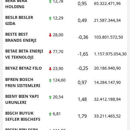
BERA BERA
12,78
0,95
65.322.471,96
HOLDING
BESLR BESLER
12,29
0,49
21.587.344,34
GIDA
BESTE BEST
28,00
-0,36
103.801.572,50
BRANDS ENERJI
BETAE BETA ENERJI
77,70
-1,65
1.157.975.054,30
VE TEKNOLOJI
-0,25
BEYAZ BEYAZ FILO
20.186.940,90
23,90
BFREN BOSCH
124,60
0,97
14.284.147,90
FREN SISTEMLERI
BIENY BIEN YAPI
20,54
1,48
32.412.188,94
URUNLERI
BIGCH BUYUK
6,81
1,79
33.211.465,52
SEFLER BIGCHEFS
BIGEN BIRLESIM