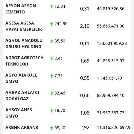
AFYON AFYON
12,84
0,31
Mersin
46.819.326,36
CIMENTO
İstanbul
AGESA AGESA
242,90
2,10
55.666.471,00
HAYAT EMEKLILIK
İzmir
AGHOL ANADOLU
35,50
0,11
133.601.959,28
Kars
GRUBU HOLDING
Kastamonu
AGROT AGROTECH
2,41
1,69
44.858.315,97
TEKNOLOJI
Kayseri
AGYO ATAKULE
7,31
0,55
1.145.051,70
GMYO
Kırklareli
AHGAZ AHLATCI
33,46
Kırşehir
0,66
83.909.794,10
DOGALGAZ
Kocaeli
AHSGY AHES
18,70
1,08
31.937.387,73
GMYO
Konya
2,92
AKBNK AKBANK
11.316.826.692,95
63,40
Kütahya