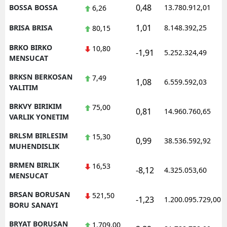
0,48
BOSSA BOSSA
13.780.912,01
6,26
1,01
BRISA BRISA
8.148.392,25
80,15
BRKO BIRKO
10,80
-1,91
5.252.324,49
MENSUCAT
BRKSN BERKOSAN
7,49
1,08
6.559.592,03
YALITIM
BRKVY BIRIKIM
75,00
0,81
14.960.760,65
VARLIK YONETIM
BRLSM BIRLESIM
15,30
0,99
38.536.592,92
MUHENDISLIK
BRMEN BIRLIK
16,53
-8,12
4.325.053,60
MENSUCAT
BRSAN BORUSAN
521,50
-1,23
1.200.095.729,00
BORU SANAYI
BRYAT BORUSAN
1.709,00