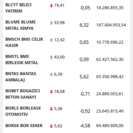
BLCYT BILICI
19,41
-0,05
18.286.855,35
YATIRIM
BLUME BLUME
33,98
6,32
167.004.953,54
METAL KIMYA
BMSCH BMS CELIK
12,42
0,65
10.778.690,22
HASIR
BMSTL BMS
43,00
0,09
62.427.562,30
BIRLESIK METAL
BNTAS BANTAS
6,39
5,62
65.356.998,42
AMBALAJ
BOBET BOGAZICI
18,08
-0,71
24.889.053,61
BETON SANAYI
BORLS BORLEASE
5,36
-0,92
23.645.815,49
OTOMOTIV
-4,58
BORSK BOR SEKER
84.489.609,00
5,62