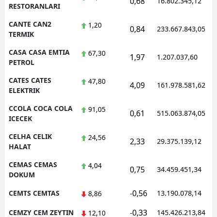
0,68
16.802.345,12
RESTORANLARI
CANTE CAN2
1,20
0,84
233.667.843,05
TERMIK
CASA CASA EMTIA
67,30
1,97
1.207.037,60
PETROL
CATES CATES
47,80
4,09
161.978.581,62
ELEKTRIK
CCOLA COCA COLA
91,05
0,61
515.063.874,05
ICECEK
CELHA CELIK
24,56
2,33
29.375.139,12
HALAT
CEMAS CEMAS
4,04
0,75
34.459.451,34
DOKUM
-0,56
CEMTS CEMTAS
13.190.078,14
8,86
-0,33
CEMZY CEM ZEYTIN
145.426.213,84
12,10