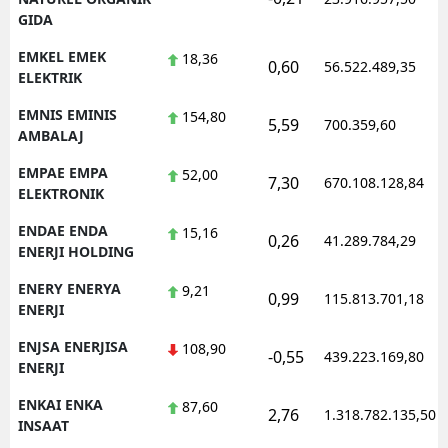
GIDA
EMKEL EMEK
18,36
0,60
56.522.489,35
ELEKTRIK
EMNIS EMINIS
154,80
5,59
700.359,60
AMBALAJ
EMPAE EMPA
52,00
7,30
670.108.128,84
ELEKTRONIK
ENDAE ENDA
15,16
0,26
41.289.784,29
ENERJI HOLDING
ENERY ENERYA
9,21
0,99
115.813.701,18
ENERJI
ENJSA ENERJISA
108,90
-0,55
439.223.169,80
ENERJI
ENKAI ENKA
87,60
2,76
1.318.782.135,50
INSAAT