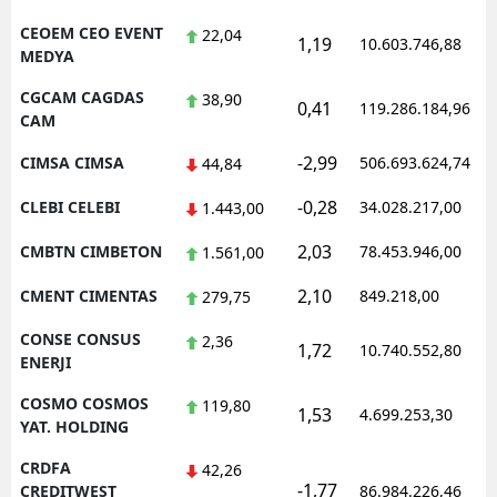
CEOEM CEO EVENT
22,04
1,19
10.603.746,88
MEDYA
CGCAM CAGDAS
38,90
0,41
119.286.184,96
CAM
-2,99
CIMSA CIMSA
506.693.624,74
44,84
-0,28
CLEBI CELEBI
34.028.217,00
1.443,00
2,03
CMBTN CIMBETON
78.453.946,00
1.561,00
2,10
CMENT CIMENTAS
849.218,00
279,75
CONSE CONSUS
2,36
1,72
10.740.552,80
ENERJI
COSMO COSMOS
119,80
1,53
4.699.253,30
YAT. HOLDING
CRDFA
42,26
-1,77
CREDITWEST
86.984.226,46