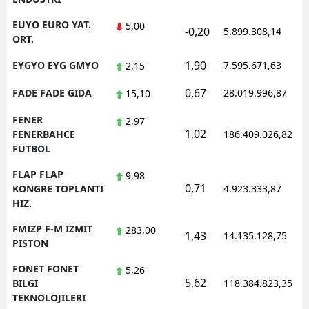
EUYO EURO YAT.
5,00
-0,20
5.899.308,14
ORT.
1,90
EYGYO EYG GMYO
7.595.671,63
2,15
0,67
FADE FADE GIDA
28.019.996,87
15,10
FENER
2,97
1,02
FENERBAHCE
186.409.026,82
FUTBOL
FLAP FLAP
9,98
0,71
KONGRE TOPLANTI
4.923.333,87
HIZ.
FMIZP F-M IZMIT
283,00
1,43
14.135.128,75
PISTON
FONET FONET
5,26
5,62
BILGI
118.384.823,35
TEKNOLOJILERI