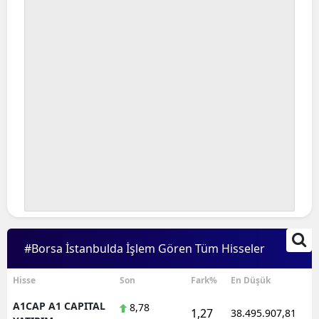
Bilecik
Bingöl
Bitlis
Bolu
Burdur
Bursa
Çanakkale
Çankırı
#Borsa İstanbulda İşlem Gören Tüm Hisseler
Çorum
Denizli
Hisse
Son
Fark%
En Düşük
A1CAP A1 CAPITAL
8,78
Diyarbakır
1,27
38.495.907,81