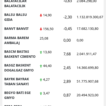
-0,83
BALATACILAR
2.084.298,00
BALATACILIK
BALSU BALSU
14,90
-2,30
1.132.819.300,67
GIDA
-0,45
BANVT BANVIT
17.682.130,80
156,50
BARMA BAREM
25,08
0,00
0,00
AMBALAJ
BASCM BASTAS
13,60
7,68
2.041.911,47
BASKENT CIMENTO
BASGZ BASKENT
44,40
2,45
14.360.699,80
DOGALGAZ GMYO
BAYRK BAYRAK
4,27
2,89
51.775.907,68
TABAN SANAYI
BEGYO BATI EGE
3,47
0,87
20.494.923,00
GMYO