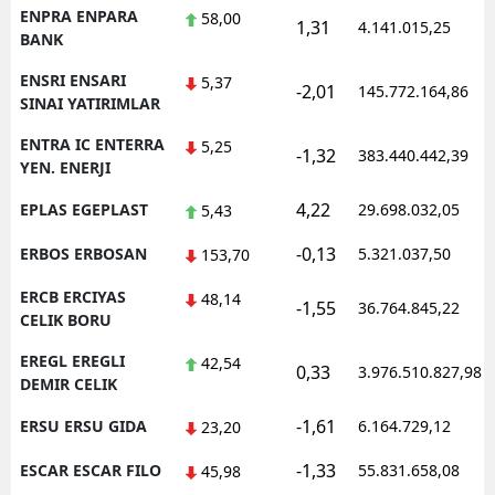
ENPRA ENPARA
58,00
1,31
4.141.015,25
BANK
ENSRI ENSARI
5,37
-2,01
145.772.164,86
SINAI YATIRIMLAR
ENTRA IC ENTERRA
5,25
-1,32
383.440.442,39
YEN. ENERJI
4,22
EPLAS EGEPLAST
29.698.032,05
5,43
-0,13
ERBOS ERBOSAN
5.321.037,50
153,70
ERCB ERCIYAS
48,14
-1,55
36.764.845,22
CELIK BORU
EREGL EREGLI
42,54
0,33
3.976.510.827,98
DEMIR CELIK
-1,61
ERSU ERSU GIDA
6.164.729,12
23,20
-1,33
ESCAR ESCAR FILO
55.831.658,08
45,98