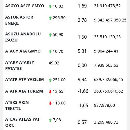
1,69
ASGYO ASCE GMYO
31.919.478,52
10,83
ASTOR ASTOR
295,50
2,78
9.343.497.050,25
ENERJI
ASUZU ANADOLU
50,90
1,50
35.510.139,23
ISUZU
5,31
ATAGY ATA GMYO
5.964.244,41
10,70
ATAKP ATAKEY
49,92
0,00
7.938.563,53
PATATES
9,94
ATATP ATP YAZILIM
639.752.066,45
251,00
-1,66
ATATR ATA TURIZM
363.750.610,62
13,65
ATEKS AKIN
113,00
-1,65
987.878,00
TEKSTIL
ATLAS ATLAS YAT.
7,08
0,57
3.269.480,73
ORT.