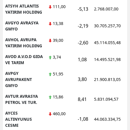
ATSYH ATLANTIS
111,00
-5,13
2.768.007,00
YATIRIM HOLDING
AVGYO AVRASYA
13,38
-2,19
30.705.257,70
GMYO
AVHOL AVRUPA
39,00
-2,60
45.114.055,48
YATIRIM HOLDING
AVOD A.V.O.D GIDA
3,74
1,08
14.495.521,98
VE TARIM
AVPGY
51,95
3,80
AVRUPAKENT
21.900.813,05
GMYO
AVTUR AVRASYA
15,86
8,41
5.831.094,57
PETROL VE TUR.
AYCES
460,00
-1,08
ALTINYUNUS
44.063.334,75
CESME