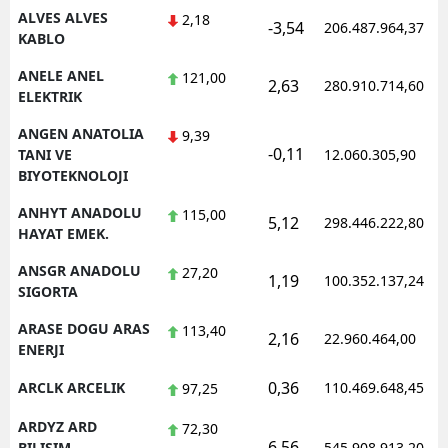
ALVES ALVES
2,18
-3,54
206.487.964,37
KABLO
Yalova
ANELE ANEL
121,00
Karabük
2,63
280.910.714,60
ELEKTRIK
Kilis
ANGEN ANATOLIA
9,39
-0,11
TANI VE
12.060.305,90
Osmaniye
BIYOTEKNOLOJI
Düzce
ANHYT ANADOLU
115,00
5,12
298.446.222,80
HAYAT EMEK.
ANSGR ANADOLU
27,20
1,19
100.352.137,24
SIGORTA
ARASE DOGU ARAS
113,40
2,16
22.960.464,00
ENERJI
0,36
ARCLK ARCELIK
110.469.648,45
97,25
ARDYZ ARD
72,30
6,56
BILISIM
545.908.913,20