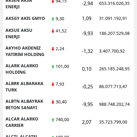
AKSEN AKSA
94,15
-2,94
653.316.026,35
ENERJI
Samsun
1,09
AKSGY AKIS GMYO
31.091.192,91
9,30
Siirt
AKSUE AKSU
41,52
-9,93
186.207.529,08
Sinop
ENERJI
AKYHO AKDENIZ
Sivas
2,24
-1,32
3.407.700,92
YATIRIM HOLDING
Tekirdağ
ALARK ALARKO
101,00
0,10
265.185.248,95
HOLDING
Tokat
ALBRK ALBARAKA
7,93
Trabzon
-0,25
86.077.713,47
TURK
Tunceli
ALBTN ALBAYRAK
30,40
-9,95
988.748.202,74
BETON SANAYI
Şanlıurfa
ALCAR ALARKO
740,00
2,07
35.723.799,00
Uşak
CARRIER
Van
ALCTL ALCATEL