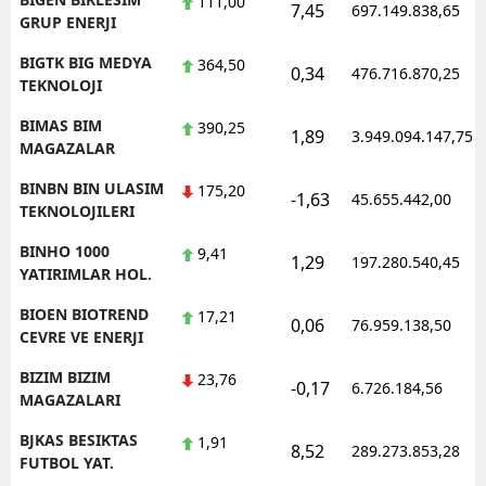
111,00
7,45
697.149.838,65
GRUP ENERJI
BIGTK BIG MEDYA
364,50
0,34
476.716.870,25
TEKNOLOJI
BIMAS BIM
390,25
1,89
3.949.094.147,75
MAGAZALAR
BINBN BIN ULASIM
175,20
-1,63
45.655.442,00
TEKNOLOJILERI
BINHO 1000
9,41
1,29
197.280.540,45
YATIRIMLAR HOL.
BIOEN BIOTREND
17,21
0,06
76.959.138,50
CEVRE VE ENERJI
BIZIM BIZIM
23,76
-0,17
6.726.184,56
MAGAZALARI
BJKAS BESIKTAS
1,91
8,52
289.273.853,28
FUTBOL YAT.