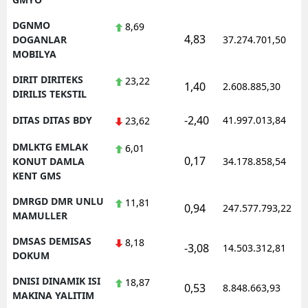
DGNMO
8,69
4,83
DOGANLAR
37.274.701,50
MOBILYA
DIRIT DIRITEKS
23,22
1,40
2.608.885,30
DIRILIS TEKSTIL
-2,40
DITAS DITAS BDY
41.997.013,84
23,62
DMLKTG EMLAK
6,01
0,17
KONUT DAMLA
34.178.858,54
KENT GMS
DMRGD DMR UNLU
11,81
0,94
247.577.793,22
MAMULLER
DMSAS DEMISAS
8,18
-3,08
14.503.312,81
DOKUM
DNISI DINAMIK ISI
18,87
0,53
8.848.663,93
MAKINA YALITIM