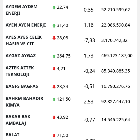
AYDEM AYDEM
22,74
0,35
52.210.599,62
ENERJI
1,16
AYEN AYEN ENERJI
22.086.590,84
31,40
AYES AYES CELIK
28,08
-7,33
3.170.742,32
HASIR VE CIT
1,73
AYGAZ AYGAZ
469.123.187,00
264,75
AZTEK AZTEK
4,21
-0,24
85.349.885,35
TEKNOLOJI
-0,51
BAGFS BAGFAS
16.790.276,76
23,34
BAHKM BAHADIR
121,50
2,53
92.827.447,10
KIMYA
BAKAB BAK
43,92
-0,77
14.546.225,64
AMBALAJ
BALAT
71,50