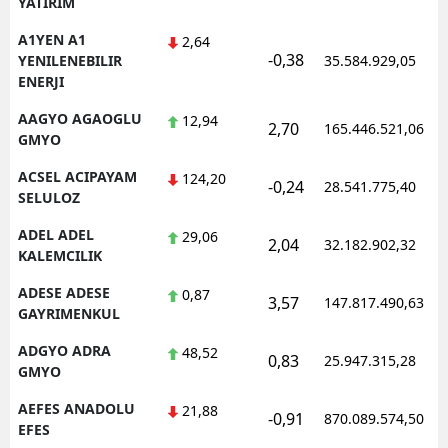
YATIRIM
Edirne
A1YEN A1
2,64
-0,38
YENILENEBILIR
35.584.929,05
Elazığ
ENERJI
Erzincan
AAGYO AGAOGLU
12,94
2,70
165.446.521,06
GMYO
Erzurum
ACSEL ACIPAYAM
124,20
-0,24
28.541.775,40
Eskişehir
SELULOZ
Gaziantep
ADEL ADEL
29,06
2,04
32.182.902,32
KALEMCILIK
Giresun
ADESE ADESE
0,87
3,57
147.817.490,63
Gümüşhane
GAYRIMENKUL
ADGYO ADRA
48,52
Hakkari
0,83
25.947.315,28
GMYO
Hatay
AEFES ANADOLU
21,88
-0,91
870.089.574,50
EFES
Isparta