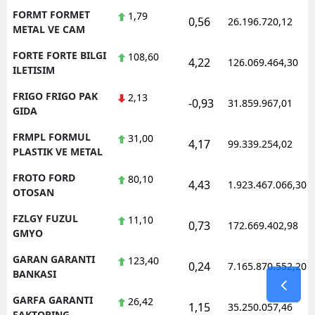
FORMT FORMET
1,79
0,56
26.196.720,12
METAL VE CAM
FORTE FORTE BILGI
108,60
4,22
126.069.464,30
ILETISIM
FRIGO FRIGO PAK
2,13
-0,93
31.859.967,01
GIDA
FRMPL FORMUL
31,00
4,17
99.339.254,02
PLASTIK VE METAL
FROTO FORD
80,10
4,43
1.923.467.066,30
OTOSAN
FZLGY FUZUL
11,10
0,73
172.669.402,98
GMYO
GARAN GARANTI
123,40
0,24
7.165.870.552,20
BANKASI
GARFA GARANTI
26,42
1,15
35.250.057,46
FAKTORING