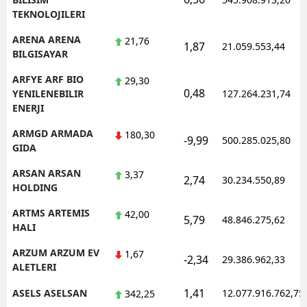
TEKNOLOJILERI
ARENA ARENA
21,76
1,87
21.059.553,44
BILGISAYAR
ARFYE ARF BIO
29,30
0,48
YENILENEBILIR
127.264.231,74
ENERJI
ARMGD ARMADA
180,30
-9,99
500.285.025,80
GIDA
ARSAN ARSAN
3,37
2,74
30.234.550,89
HOLDING
ARTMS ARTEMIS
42,00
5,79
48.846.275,62
HALI
ARZUM ARZUM EV
1,67
-2,34
29.386.962,33
ALETLERI
1,41
ASELS ASELSAN
12.077.916.762,75
342,25