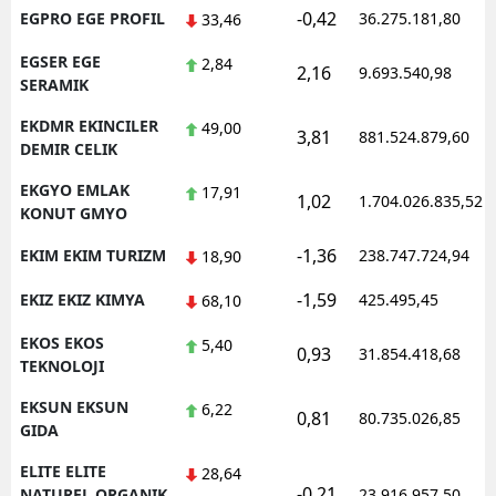
-0,42
EGPRO EGE PROFIL
36.275.181,80
33,46
EGSER EGE
2,84
2,16
9.693.540,98
SERAMIK
EKDMR EKINCILER
49,00
3,81
881.524.879,60
DEMIR CELIK
EKGYO EMLAK
17,91
1,02
1.704.026.835,52
KONUT GMYO
-1,36
EKIM EKIM TURIZM
238.747.724,94
18,90
-1,59
EKIZ EKIZ KIMYA
425.495,45
68,10
EKOS EKOS
5,40
0,93
31.854.418,68
TEKNOLOJI
EKSUN EKSUN
6,22
0,81
80.735.026,85
GIDA
ELITE ELITE
28,64
-0,21
NATUREL ORGANIK
23.916.957,50