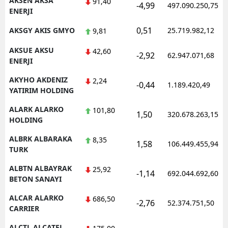
AKSEN AKSA
91,40
-4,99
497.090.250,75
ENERJI
Samsun
0,51
AKSGY AKIS GMYO
25.719.982,12
9,81
Siirt
AKSUE AKSU
42,60
-2,92
62.947.071,68
Sinop
ENERJI
AKYHO AKDENIZ
Sivas
2,24
-0,44
1.189.420,49
YATIRIM HOLDING
Tekirdağ
ALARK ALARKO
101,80
1,50
320.678.263,15
HOLDING
Tokat
ALBRK ALBARAKA
8,35
Trabzon
1,58
106.449.455,94
TURK
Tunceli
ALBTN ALBAYRAK
25,92
-1,14
692.044.692,60
BETON SANAYI
Şanlıurfa
ALCAR ALARKO
686,50
-2,76
52.374.751,50
Uşak
CARRIER
Van
ALCTL ALCATEL