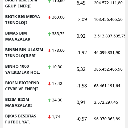
110,60
6,45
204.572.111,80
GRUP ENERJI
BIGTK BIG MEDYA
363,00
-2,09
103.456.405,50
TEKNOLOJI
BIMAS BIM
385,75
0,92
3.513.897.605,75
MAGAZALAR
BINBN BIN ULASIM
178,60
-1,92
46.099.331,90
TEKNOLOJILERI
BINHO 1000
10,30
5,32
385.452.406,90
YATIRIMLAR HOL.
BIOEN BIOTREND
17,42
-1,58
68.461.191,64
CEVRE VE ENERJI
BIZIM BIZIM
24,30
0,91
3.572.297,46
MAGAZALARI
BJKAS BESIKTAS
1,74
-0,57
96.970.363,89
FUTBOL YAT.