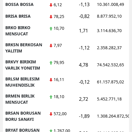
-1,13
BOSSA BOSSA
10.361.008,49
6,12
-0,82
BRISA BRISA
8.877.952,10
78,25
BRKO BIRKO
10,70
1,71
3.114.636,70
MENSUCAT
BRKSN BERKOSAN
7,97
-1,12
2.358.282,37
YALITIM
BRKVY BIRIKIM
79,95
4,78
74.542.532,65
VARLIK YONETIM
BRLSM BIRLESIM
16,11
-0,12
61.157.875,02
MUHENDISLIK
BRMEN BIRLIK
18,10
2,72
5.452.771,18
MENSUCAT
BRSAN BORUSAN
572,00
-1,89
1.308.264.872,50
BORU SANAYI
BRYAT BORUSAN
1.767,00