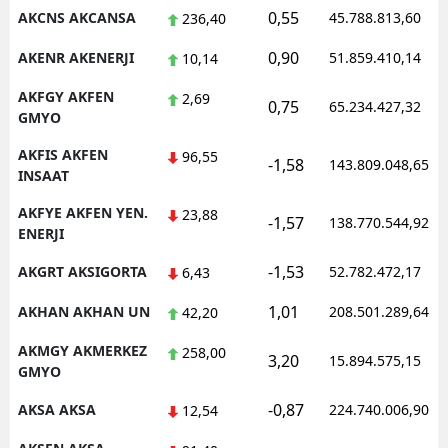
0,55
AKCNS AKCANSA
45.788.813,60
236,40
Malatya
0,90
AKENR AKENERJI
51.859.410,14
10,14
Manisa
AKFGY AKFEN
2,69
0,75
65.234.427,32
Kahramanmaraş
GMYO
Mardin
AKFIS AKFEN
96,55
-1,58
143.809.048,65
INSAAT
Muğla
AKFYE AKFEN YEN.
23,88
-1,57
138.770.544,92
ENERJI
Muş
-1,53
AKGRT AKSIGORTA
52.782.472,17
6,43
Nevşehir
1,01
AKHAN AKHAN UN
208.501.289,64
42,20
Niğde
AKMGY AKMERKEZ
258,00
Ordu
3,20
15.894.575,15
GMYO
Rize
-0,87
AKSA AKSA
224.740.006,90
12,54
Sakarya