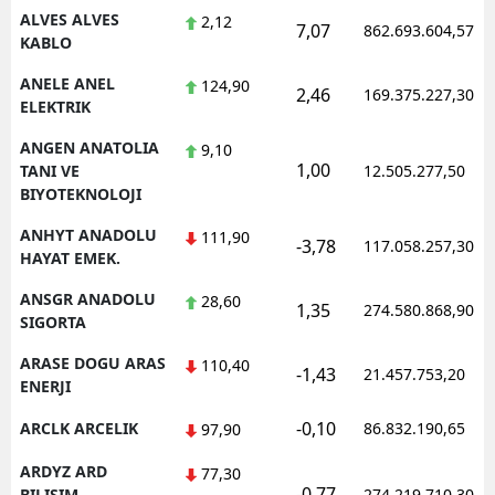
ALVES ALVES
2,12
7,07
862.693.604,57
KABLO
Yalova
ANELE ANEL
124,90
Karabük
2,46
169.375.227,30
ELEKTRIK
Kilis
ANGEN ANATOLIA
9,10
1,00
TANI VE
12.505.277,50
Osmaniye
BIYOTEKNOLOJI
Düzce
ANHYT ANADOLU
111,90
-3,78
117.058.257,30
HAYAT EMEK.
ANSGR ANADOLU
28,60
1,35
274.580.868,90
SIGORTA
ARASE DOGU ARAS
110,40
-1,43
21.457.753,20
ENERJI
-0,10
ARCLK ARCELIK
86.832.190,65
97,90
ARDYZ ARD
77,30
-0,77
BILISIM
274.219.710,30