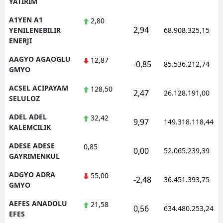
YATIRIM
Edirne
A1YEN A1
2,80
2,94
YENILENEBILIR
68.908.325,15
Elazığ
ENERJI
Erzincan
AAGYO AGAOGLU
12,87
-0,85
85.536.212,74
GMYO
Erzurum
ACSEL ACIPAYAM
128,50
2,47
26.128.191,00
Eskişehir
SELULOZ
Gaziantep
ADEL ADEL
32,42
9,97
149.318.118,44
KALEMCILIK
Giresun
ADESE ADESE
0,85
0,00
52.065.239,39
Gümüşhane
GAYRIMENKUL
ADGYO ADRA
55,00
Hakkari
-2,48
36.451.393,75
GMYO
Hatay
AEFES ANADOLU
21,58
0,56
634.480.253,24
EFES
Isparta