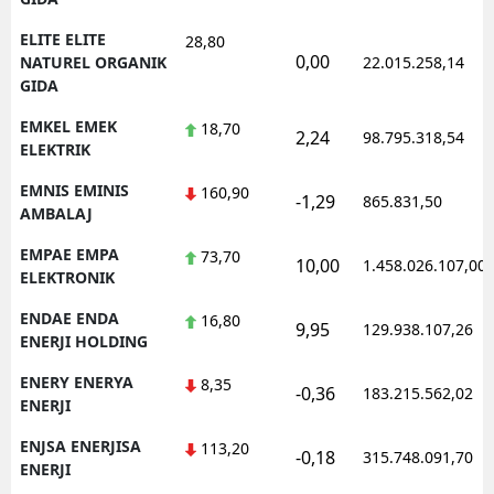
ELITE ELITE
28,80
0,00
NATUREL ORGANIK
22.015.258,14
GIDA
EMKEL EMEK
18,70
2,24
98.795.318,54
ELEKTRIK
EMNIS EMINIS
160,90
-1,29
865.831,50
AMBALAJ
EMPAE EMPA
73,70
10,00
1.458.026.107,00
ELEKTRONIK
ENDAE ENDA
16,80
9,95
129.938.107,26
ENERJI HOLDING
ENERY ENERYA
8,35
-0,36
183.215.562,02
ENERJI
ENJSA ENERJISA
113,20
-0,18
315.748.091,70
ENERJI