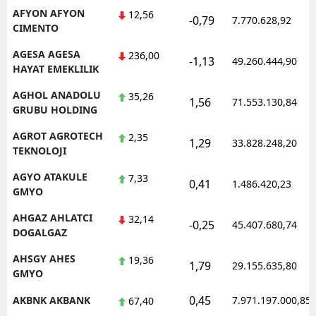
AFYON AFYON
12,56
-0,79
Mersin
7.770.628,92
CIMENTO
İstanbul
AGESA AGESA
236,00
-1,13
49.260.444,90
HAYAT EMEKLILIK
İzmir
AGHOL ANADOLU
35,26
1,56
71.553.130,84
Kars
GRUBU HOLDING
Kastamonu
AGROT AGROTECH
2,35
1,29
33.828.248,20
TEKNOLOJI
Kayseri
AGYO ATAKULE
7,33
0,41
1.486.420,23
GMYO
Kırklareli
AHGAZ AHLATCI
32,14
Kırşehir
-0,25
45.407.680,74
DOGALGAZ
Kocaeli
AHSGY AHES
19,36
1,79
29.155.635,80
GMYO
Konya
0,45
AKBNK AKBANK
7.971.197.000,85
67,40
Kütahya