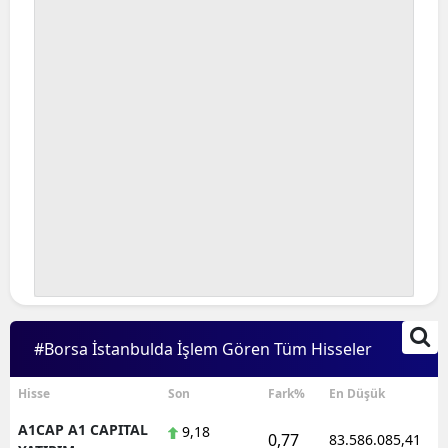
Bilecik
Bingöl
Bitlis
Bolu
Burdur
Bursa
Çanakkale
Çankırı
#Borsa İstanbulda İşlem Gören Tüm Hisseler
Çorum
Denizli
Hisse
Son
Fark%
En Düşük
A1CAP A1 CAPITAL
9,18
Diyarbakır
0,77
83.586.085,41