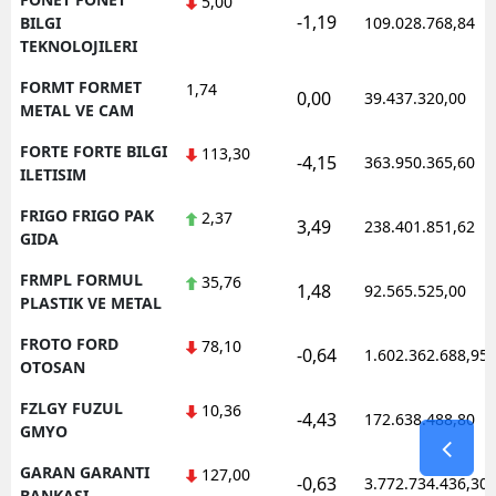
5,00
-1,19
BILGI
109.028.768,84
TEKNOLOJILERI
FORMT FORMET
1,74
0,00
39.437.320,00
METAL VE CAM
FORTE FORTE BILGI
113,30
-4,15
363.950.365,60
ILETISIM
FRIGO FRIGO PAK
2,37
3,49
238.401.851,62
GIDA
FRMPL FORMUL
35,76
1,48
92.565.525,00
PLASTIK VE METAL
FROTO FORD
78,10
-0,64
1.602.362.688,95
OTOSAN
FZLGY FUZUL
10,36
-4,43
172.638.488,80
GMYO
GARAN GARANTI
127,00
-0,63
3.772.734.436,30
BANKASI