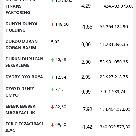
1.773,00
4,29
FINANS
1.424.493.073,00
FAKTORING
DUNYH DUNYA
148,50
-1,66
56.264.124,90
HOLDING
DURDO DURAN
5,03
0,00
11.284.390,35
DOGAN BASIM
DURKN DURUKAN
20,58
2,90
53.981.050,35
SEKERLEME
2,05
DYOBY DYO BOYA
23.927.218,75
12,94
DZGYO DENIZ
7,17
0,99
7.911.539,74
GMYO
EBEBK EBEBEK
82,60
-7,92
174.464.082,00
MAGAZACILIK
ECILC ECZACIBASI
69,50
-1,42
340.990.573,30
ILAC