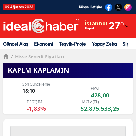
09 Ağustos 2026
Künye
İletişim
Adana
İstanbul
27
°
Kapalı
Adıyaman
Afyonkarahisar
Güncel Akış
Ekonomi
Teşvik-Proje
Yapay Zeka
Sigor
Ağrı
/
Hisse Senedi Fiyatları
Amasya
KAPLM KAPLAMIN
Ankara
Son Güncelleme
FİYAT
18:10
Antalya
428,00
DEĞİŞİM
HACİM(TL)
Artvin
-1,83%
52.875.533,25
Aydın
Balıkesir