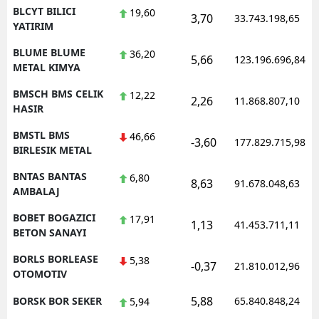
BLCYT BILICI
19,60
3,70
33.743.198,65
YATIRIM
BLUME BLUME
36,20
5,66
123.196.696,84
METAL KIMYA
BMSCH BMS CELIK
12,22
2,26
11.868.807,10
HASIR
BMSTL BMS
46,66
-3,60
177.829.715,98
BIRLESIK METAL
BNTAS BANTAS
6,80
8,63
91.678.048,63
AMBALAJ
BOBET BOGAZICI
17,91
1,13
41.453.711,11
BETON SANAYI
BORLS BORLEASE
5,38
-0,37
21.810.012,96
OTOMOTIV
5,88
BORSK BOR SEKER
65.840.848,24
5,94