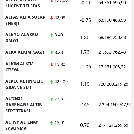
175,00
-0,11
54.351.595,90
LUCENT TELETAS
Yozgat
ALFAS ALFA SOLAR
42,08
-0,75
63.190.488,98
ENERJI
Zonguldak
ALGYO ALARKO
3,40
Aksaray
1,80
68.184.250,48
GMYO
Bayburt
1,73
ALKA ALKIM KAGIT
21.693.762,43
8,23
Karaman
ALKIM ALKIM
15,80
-1,06
17.151.003,52
KIMYA
Kırıkkale
ALKLC ALTINKILIC
425,00
1,19
720.200.219,25
Batman
GIDA VE SUT
Şırnak
ALTINS1
72,80
2,45
DARPHANE ALTIN
2.294.160.747,94
Bartın
SERTIFIKASI
Ardahan
ALTNY ALTINAY
15,91
0,70
217.121.259,65
SAVUNMA
Iğdır