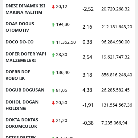
DNISI DINAMIK ISI
20,12
-2,52
20.720.268,32
MAKINA YALITIM
DOAS DOGUS
194,30
2,16
212.181.643,20
OTOMOTIV
0,38
DOCO DO-CO
96.284.930,00
11.352,50
DOFER DOFER YAPI
28,30
2,54
19.621.747,32
MALZEMELERI
DOFRB DOF
136,40
3,18
856.816.246,40
ROBOTIK
4,38
DOGUB DOGUSAN
26.285.582,45
81,05
DOHOL DOGAN
20,50
-1,91
131.554.567,36
HOLDING
DOKTA DOKTAS
21,20
-0,38
7.235.066,94
DOKUMCULUK
DSTKF DESTEK