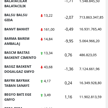
-1,71
BALATACILAR
1.548.845,50
BALATACILIK
BALSU BALSU
13,22
-2,07
713.863.347,85
GIDA
-0,49
BANVT BANVIT
16.931.765,40
161,00
BARMA BAREM
14,84
-9,95
5.064.966,20
AMBALAJ
BASCM BASTAS
13,34
0,76
486.823,05
BASKENT CIMENTO
BASGZ BASKENT
43,68
-1,36
7.124.661,96
DOGALGAZ GMYO
BAYRK BAYRAK
4,17
0,24
16.349.928,80
TABAN SANAYI
BEGYO BATI EGE
3,49
1,16
11.902.813,59
GMYO