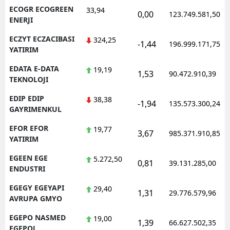
ECOGR ECOGREEN
33,94
0,00
123.749.581,50
ENERJI
ECZYT ECZACIBASI
324,25
-1,44
196.999.171,75
YATIRIM
EDATA E-DATA
19,19
1,53
90.472.910,39
TEKNOLOJI
EDIP EDIP
38,38
-1,94
135.573.300,24
GAYRIMENKUL
EFOR EFOR
19,77
3,67
985.371.910,85
YATIRIM
EGEEN EGE
5.272,50
0,81
39.131.285,00
ENDUSTRI
EGEGY EGEYAPI
29,40
1,31
29.776.579,96
AVRUPA GMYO
EGEPO NASMED
19,00
1,39
66.627.502,35
EGEPOL