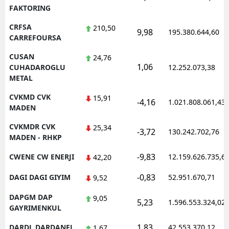
FAKTORING
CRFSA
210,50
9,98
195.380.644,60
CARREFOURSA
CUSAN
24,76
1,06
CUHADAROGLU
12.252.073,38
METAL
CVKMD CVK
15,91
-4,16
1.021.808.061,43
MADEN
CVKMDR CVK
25,34
-3,72
130.242.702,76
MADEN - RHKP
-9,83
CWENE CW ENERJI
12.159.626.735,6
42,20
-0,83
DAGI DAGI GIYIM
52.951.670,71
9,52
DAPGM DAP
9,05
5,23
1.596.553.324,02
GAYRIMENKUL
1,83
DARDL DARDANEL
42.553.370,12
1,67