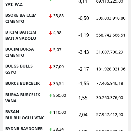
0,11
69.110.225,00
YAT. PAZ.
BSOKE BATICIM
35,88
-0,50
309.003.910,80
CIMENTO
BTCIM BATICIM
4,98
-1,19
558.742.666,51
BATI ANADOLU
BUCIM BURSA
5,07
-3,43
31.007.700,29
CIMENTO
BULGS BULLS
37,00
-2,17
181.928.021,96
GSYO
-1,55
BURCE BURCELIK
77.406.946,18
35,54
BURVA BURCELIK
850,00
1,55
30.260.376,00
VANA
BVSAN
110,00
2,04
57.947.412,90
BULBULOGLU VINC
BYDNR BAYDONER
38,34