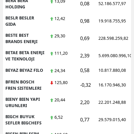
BERA BERA
13,09
0,08
52.186.577,97
HOLDING
BESLR BESLER
12,42
0,98
19.918.755,95
GIDA
BESTE BEST
29,30
0,69
228.598.259,82
BRANDS ENERJI
BETAE BETA ENERJI
111,20
2,39
5.699.080.996,10
VE TEKNOLOJI
0,58
BEYAZ BEYAZ FILO
10.817.880,08
24,34
BFREN BOSCH
125,80
-0,32
16.170.946,30
FREN SISTEMLERI
BIENY BIEN YAPI
20,44
2,20
22.201.248,88
URUNLERI
BIGCH BUYUK
6,52
0,77
29.579.015,40
SEFLER BIGCHEFS
BIGEN BIRLESIM