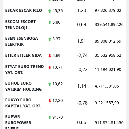
1,20
ESCAR ESCAR FILO
97.326.379,02
45,36
ESCOM ESCORT
5,80
0,69
339.541.892,26
TEKNOLOJI
ESEN ESENBOGA
3,37
1,51
89.808.012,69
ELEKTRIK
-2,74
ETILR ETILER GIDA
35.532.958,52
5,69
ETYAT EURO TREND
13,71
-0,22
11.194.021,90
YAT. ORT.
EUHOL EURO
10,62
1,14
4.711.381,05
YATIRIM HOLDING
EUKYO EURO
12,80
-0,78
9.221.557,99
KAPITAL YAT. ORT.
EUPWR
91,70
0,66
EUROPOWER
911.874.814,50
ENERJI