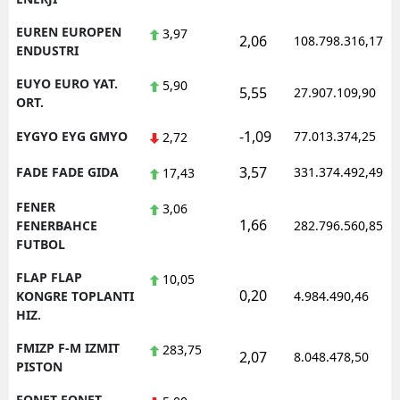
EUREN EUROPEN
3,97
2,06
108.798.316,17
ENDUSTRI
EUYO EURO YAT.
5,90
5,55
27.907.109,90
ORT.
-1,09
EYGYO EYG GMYO
77.013.374,25
2,72
3,57
FADE FADE GIDA
331.374.492,49
17,43
FENER
3,06
1,66
FENERBAHCE
282.796.560,85
FUTBOL
FLAP FLAP
10,05
0,20
KONGRE TOPLANTI
4.984.490,46
HIZ.
FMIZP F-M IZMIT
283,75
2,07
8.048.478,50
PISTON
FONET FONET