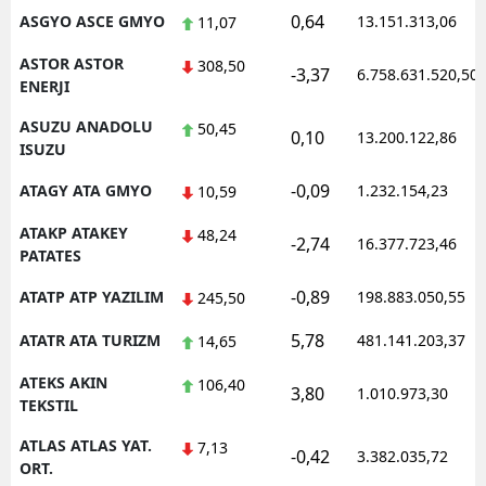
0,64
ASGYO ASCE GMYO
13.151.313,06
11,07
ASTOR ASTOR
308,50
-3,37
6.758.631.520,50
ENERJI
ASUZU ANADOLU
50,45
0,10
13.200.122,86
ISUZU
-0,09
ATAGY ATA GMYO
1.232.154,23
10,59
ATAKP ATAKEY
48,24
-2,74
16.377.723,46
PATATES
-0,89
ATATP ATP YAZILIM
198.883.050,55
245,50
5,78
ATATR ATA TURIZM
481.141.203,37
14,65
ATEKS AKIN
106,40
3,80
1.010.973,30
TEKSTIL
ATLAS ATLAS YAT.
7,13
-0,42
3.382.035,72
ORT.