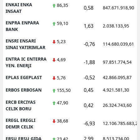
ENKAI ENKA
86,35
0,58
847.671.918,90
INSAAT
ENPRA ENPARA
59,10
1,63
2.038.133,95
BANK
ENSRI ENSARI
5,23
-0,76
114.680.039,61
SINAI YATIRIMLAR
ENTRA IC ENTERRA
4,69
-1,88
97.851.774,54
YEN. ENERJI
-0,52
EPLAS EGEPLAST
42.866.095,87
5,76
0,45
ERBOS ERBOSAN
4.921.581,30
155,50
ERCB ERCIYAS
47,90
0,42
26.324.743,60
CELIK BORU
EREGL EREGLI
38,68
-6,93
12.106.785.683,2
DEMIR CELIK
2,99
ERSU ERSU GIDA
8.513.734,00
23,42