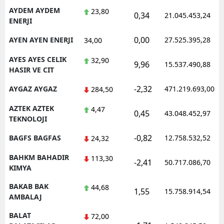
AYDEM AYDEM
23,80
0,34
21.045.453,24
ENERJI
0,00
AYEN AYEN ENERJI
27.525.395,28
34,00
AYES AYES CELIK
32,90
9,96
15.537.490,88
HASIR VE CIT
-2,32
AYGAZ AYGAZ
471.219.693,00
284,50
AZTEK AZTEK
4,47
0,45
43.048.452,97
TEKNOLOJI
-0,82
BAGFS BAGFAS
12.758.532,52
24,32
BAHKM BAHADIR
113,30
-2,41
50.717.086,70
KIMYA
BAKAB BAK
44,68
1,55
15.758.914,54
AMBALAJ
BALAT
72,00