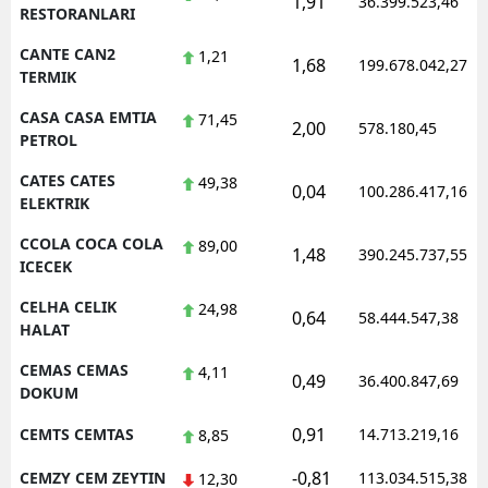
1,91
36.399.523,46
RESTORANLARI
CANTE CAN2
1,21
1,68
199.678.042,27
TERMIK
CASA CASA EMTIA
71,45
2,00
578.180,45
PETROL
CATES CATES
49,38
0,04
100.286.417,16
ELEKTRIK
CCOLA COCA COLA
89,00
1,48
390.245.737,55
ICECEK
CELHA CELIK
24,98
0,64
58.444.547,38
HALAT
CEMAS CEMAS
4,11
0,49
36.400.847,69
DOKUM
0,91
CEMTS CEMTAS
14.713.219,16
8,85
-0,81
CEMZY CEM ZEYTIN
113.034.515,38
12,30