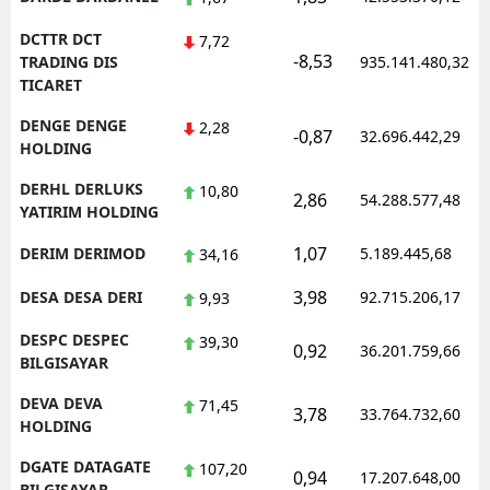
DCTTR DCT
7,72
-8,53
TRADING DIS
935.141.480,32
TICARET
DENGE DENGE
2,28
-0,87
32.696.442,29
HOLDING
DERHL DERLUKS
10,80
2,86
54.288.577,48
YATIRIM HOLDING
1,07
DERIM DERIMOD
5.189.445,68
34,16
3,98
DESA DESA DERI
92.715.206,17
9,93
DESPC DESPEC
39,30
0,92
36.201.759,66
BILGISAYAR
DEVA DEVA
71,45
3,78
33.764.732,60
HOLDING
DGATE DATAGATE
107,20
0,94
17.207.648,00
BILGISAYAR