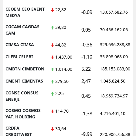
CEOEM CEO EVENT
22,82
-0,09
13.057.682,76
MEDYA
CGCAM CAGDAS
39,80
0,05
70.456.162,06
CAM
-0,36
CIMSA CIMSA
329.636.288,88
44,82
-1,10
CLEBI CELEBI
35.898.068,00
1.437,00
5,22
CMBTN CIMBETON
185.153.083,00
1.614,00
2,47
CMENT CIMENTAS
1.045.824,50
279,50
CONSE CONSUS
2,25
0,45
18.969.734,97
ENERJI
COSMO COSMOS
114,70
-1,38
4.216.401,10
YAT. HOLDING
CRDFA
30,64
-9,99
CREDITWEST
220.906.756,38