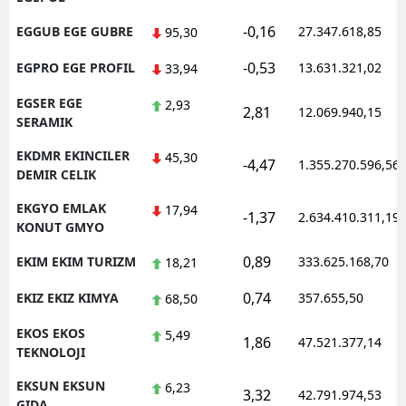
-0,16
EGGUB EGE GUBRE
27.347.618,85
95,30
-0,53
EGPRO EGE PROFIL
13.631.321,02
33,94
EGSER EGE
2,93
2,81
12.069.940,15
SERAMIK
EKDMR EKINCILER
45,30
-4,47
1.355.270.596,56
DEMIR CELIK
EKGYO EMLAK
17,94
-1,37
2.634.410.311,19
KONUT GMYO
0,89
EKIM EKIM TURIZM
333.625.168,70
18,21
0,74
EKIZ EKIZ KIMYA
357.655,50
68,50
EKOS EKOS
5,49
1,86
47.521.377,14
TEKNOLOJI
EKSUN EKSUN
6,23
3,32
42.791.974,53
GIDA