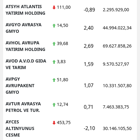
ATSYH ATLANTIS
111,00
-0,89
2.295.929,00
YATIRIM HOLDING
AVGYO AVRASYA
14,50
2,40
44.994.022,34
GMYO
AVHOL AVRUPA
39,68
2,69
69.627.858,26
YATIRIM HOLDING
AVOD A.V.O.D GIDA
3,83
1,59
9.570.527,97
VE TARIM
AVPGY
51,80
1,07
AVRUPAKENT
10.331.507,80
GMYO
AVTUR AVRASYA
12,74
0,71
7.463.383,75
PETROL VE TUR.
AYCES
453,75
-2,10
ALTINYUNUS
30.146.105,50
CESME