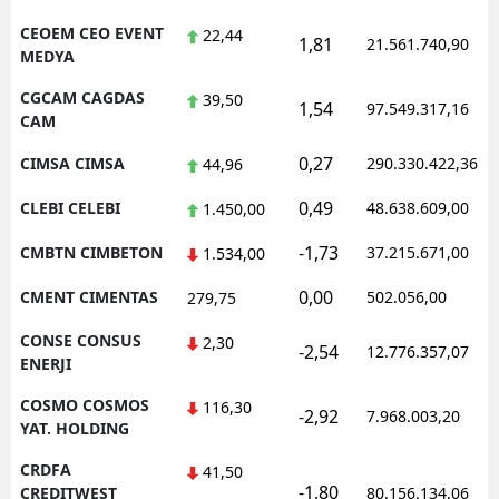
CEOEM CEO EVENT
22,44
1,81
21.561.740,90
MEDYA
CGCAM CAGDAS
39,50
1,54
97.549.317,16
CAM
0,27
CIMSA CIMSA
290.330.422,36
44,96
0,49
CLEBI CELEBI
48.638.609,00
1.450,00
-1,73
CMBTN CIMBETON
37.215.671,00
1.534,00
0,00
CMENT CIMENTAS
502.056,00
279,75
CONSE CONSUS
2,30
-2,54
12.776.357,07
ENERJI
COSMO COSMOS
116,30
-2,92
7.968.003,20
YAT. HOLDING
CRDFA
41,50
-1,80
CREDITWEST
80.156.134,06