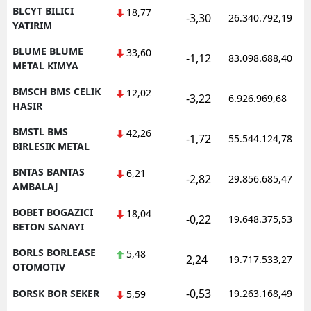
BLCYT BILICI
18,77
-3,30
26.340.792,19
YATIRIM
BLUME BLUME
33,60
-1,12
83.098.688,40
METAL KIMYA
BMSCH BMS CELIK
12,02
-3,22
6.926.969,68
HASIR
BMSTL BMS
42,26
-1,72
55.544.124,78
BIRLESIK METAL
BNTAS BANTAS
6,21
-2,82
29.856.685,47
AMBALAJ
BOBET BOGAZICI
18,04
-0,22
19.648.375,53
BETON SANAYI
BORLS BORLEASE
5,48
2,24
19.717.533,27
OTOMOTIV
-0,53
BORSK BOR SEKER
19.263.168,49
5,59