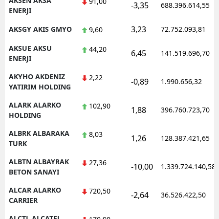
AKSEN AKSA
91,00
-3,35
688.396.614,55
ENERJI
Samsun
3,23
AKSGY AKIS GMYO
72.752.093,81
9,60
Siirt
AKSUE AKSU
44,20
6,45
141.519.696,70
Sinop
ENERJI
AKYHO AKDENIZ
Sivas
2,22
-0,89
1.990.656,32
YATIRIM HOLDING
Tekirdağ
ALARK ALARKO
102,90
1,88
396.760.723,70
HOLDING
Tokat
ALBRK ALBARAKA
8,03
Trabzon
1,26
128.387.421,65
TURK
Tunceli
ALBTN ALBAYRAK
27,36
-10,00
1.339.724.140,58
BETON SANAYI
Şanlıurfa
ALCAR ALARKO
720,50
-2,64
36.526.422,50
Uşak
CARRIER
Van
ALCTL ALCATEL