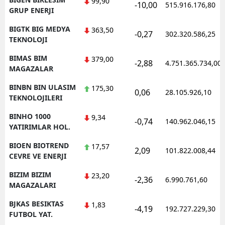
99,90
-10,00
515.916.176,80
GRUP ENERJI
BIGTK BIG MEDYA
363,50
-0,27
302.320.586,25
TEKNOLOJI
BIMAS BIM
379,00
-2,88
4.751.365.734,00
MAGAZALAR
BINBN BIN ULASIM
175,30
0,06
28.105.926,10
TEKNOLOJILERI
BINHO 1000
9,34
-0,74
140.962.046,15
YATIRIMLAR HOL.
BIOEN BIOTREND
17,57
2,09
101.822.008,44
CEVRE VE ENERJI
BIZIM BIZIM
23,20
-2,36
6.990.761,60
MAGAZALARI
BJKAS BESIKTAS
1,83
-4,19
192.727.229,30
FUTBOL YAT.