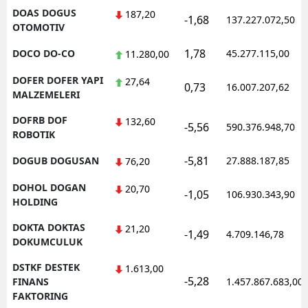
DOAS DOGUS
187,20
-1,68
137.227.072,50
OTOMOTIV
1,78
DOCO DO-CO
45.277.115,00
11.280,00
DOFER DOFER YAPI
27,64
0,73
16.007.207,62
MALZEMELERI
DOFRB DOF
132,60
-5,56
590.376.948,70
ROBOTIK
-5,81
DOGUB DOGUSAN
27.888.187,85
76,20
DOHOL DOGAN
20,70
-1,05
106.930.343,90
HOLDING
DOKTA DOKTAS
21,20
-1,49
4.709.146,78
DOKUMCULUK
DSTKF DESTEK
1.613,00
-5,28
FINANS
1.457.867.683,00
FAKTORING