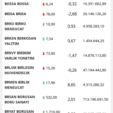
-0,32
BOSSA BOSSA
10.351.662,89
6,24
-2,68
BRISA BRISA
20.146.126,20
78,00
BRKO BIRKO
10,90
0,93
4.958.283,10
MENSUCAT
BRKSN BERKOSAN
7,54
0,67
1.454.644,25
YALITIM
BRKVY BIRIKIM
73,90
-1,47
14.878.113,80
VARLIK YONETIM
BRLSM BIRLESIM
15,26
-0,26
47.194.442,80
MUHENDISLIK
BRMEN BIRLIK
17,96
8,65
4.313.280,32
MENSUCAT
BRSAN BORUSAN
532,00
2,01
713.196.691,50
BORU SANAYI
BRYAT BORUSAN
1.710,00