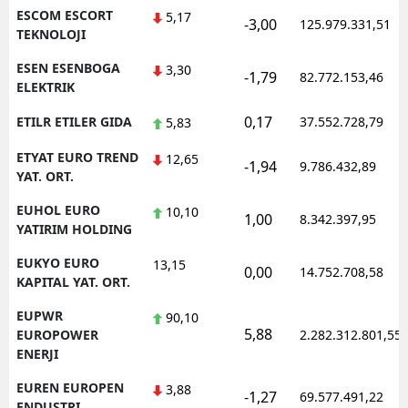
ESCOM ESCORT
5,17
-3,00
125.979.331,51
TEKNOLOJI
ESEN ESENBOGA
3,30
-1,79
82.772.153,46
ELEKTRIK
0,17
ETILR ETILER GIDA
37.552.728,79
5,83
ETYAT EURO TREND
12,65
-1,94
9.786.432,89
YAT. ORT.
EUHOL EURO
10,10
1,00
8.342.397,95
YATIRIM HOLDING
EUKYO EURO
13,15
0,00
14.752.708,58
KAPITAL YAT. ORT.
EUPWR
90,10
5,88
EUROPOWER
2.282.312.801,55
ENERJI
EUREN EUROPEN
3,88
-1,27
69.577.491,22
ENDUSTRI