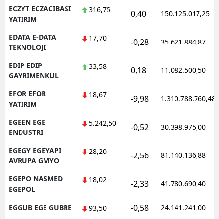
ECZYT ECZACIBASI
316,75
0,40
150.125.017,25
YATIRIM
EDATA E-DATA
17,70
-0,28
35.621.884,87
TEKNOLOJI
EDIP EDIP
33,58
0,18
11.082.500,50
GAYRIMENKUL
EFOR EFOR
18,67
-9,98
1.310.788.760,48
YATIRIM
EGEEN EGE
5.242,50
-0,52
30.398.975,00
ENDUSTRI
EGEGY EGEYAPI
28,20
-2,56
81.140.136,88
AVRUPA GMYO
EGEPO NASMED
18,02
-2,33
41.780.690,40
EGEPOL
-0,58
EGGUB EGE GUBRE
24.141.241,00
93,50