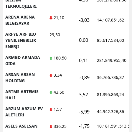
TEKNOLOJILERI
ARENA ARENA
21,10
-3,03
14.107.851,62
BILGISAYAR
ARFYE ARF BIO
29,30
0,00
YENILENEBILIR
85.617.584,00
ENERJI
ARMGD ARMADA
180,50
0,11
281.849.955,40
GIDA
ARSAN ARSAN
3,34
-0,89
36.766.736,37
HOLDING
ARTMS ARTEMIS
43,50
3,57
81.395.863,24
HALI
ARZUM ARZUM EV
1,57
-5,99
44.942.326,86
ALETLERI
-1,75
ASELS ASELSAN
10.181.591.513,5
336,25