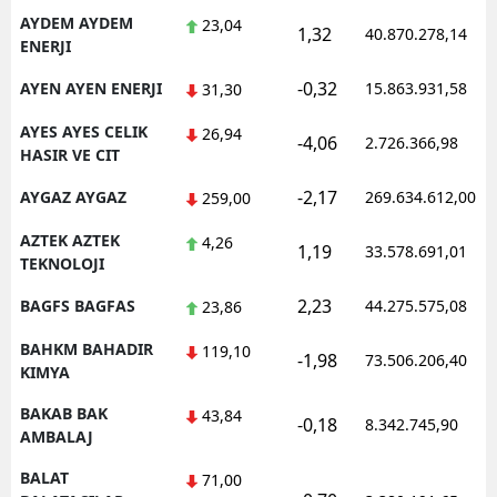
AYDEM AYDEM
23,04
1,32
40.870.278,14
ENERJI
-0,32
AYEN AYEN ENERJI
15.863.931,58
31,30
AYES AYES CELIK
26,94
-4,06
2.726.366,98
HASIR VE CIT
-2,17
AYGAZ AYGAZ
269.634.612,00
259,00
AZTEK AZTEK
4,26
1,19
33.578.691,01
TEKNOLOJI
2,23
BAGFS BAGFAS
44.275.575,08
23,86
BAHKM BAHADIR
119,10
-1,98
73.506.206,40
KIMYA
BAKAB BAK
43,84
-0,18
8.342.745,90
AMBALAJ
BALAT
71,00