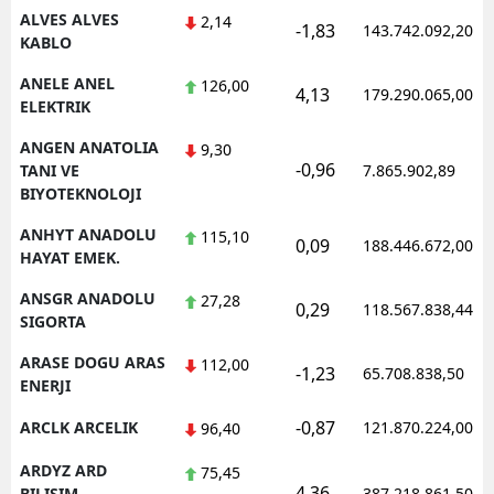
ALVES ALVES
2,14
-1,83
143.742.092,20
KABLO
Yalova
ANELE ANEL
126,00
Karabük
4,13
179.290.065,00
ELEKTRIK
Kilis
ANGEN ANATOLIA
9,30
-0,96
TANI VE
7.865.902,89
Osmaniye
BIYOTEKNOLOJI
Düzce
ANHYT ANADOLU
115,10
0,09
188.446.672,00
HAYAT EMEK.
ANSGR ANADOLU
27,28
0,29
118.567.838,44
SIGORTA
ARASE DOGU ARAS
112,00
-1,23
65.708.838,50
ENERJI
-0,87
ARCLK ARCELIK
121.870.224,00
96,40
ARDYZ ARD
75,45
4,36
BILISIM
387.218.861,50