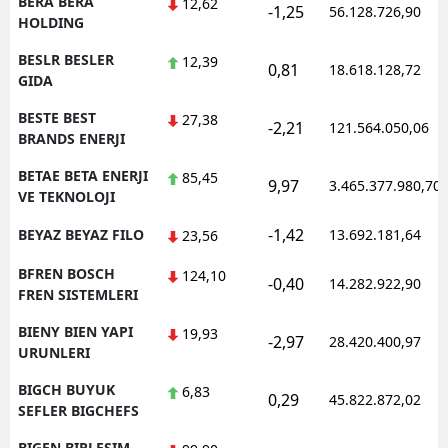
BERA BERA
12,62
-1,25
56.128.726,90
HOLDING
BESLR BESLER
12,39
0,81
18.618.128,72
GIDA
BESTE BEST
27,38
-2,21
121.564.050,06
BRANDS ENERJI
BETAE BETA ENERJI
85,45
9,97
3.465.377.980,70
VE TEKNOLOJI
-1,42
BEYAZ BEYAZ FILO
13.692.181,64
23,56
BFREN BOSCH
124,10
-0,40
14.282.922,90
FREN SISTEMLERI
BIENY BIEN YAPI
19,93
-2,97
28.420.400,97
URUNLERI
BIGCH BUYUK
6,83
0,29
45.822.872,02
SEFLER BIGCHEFS
BIGEN BIRLESIM