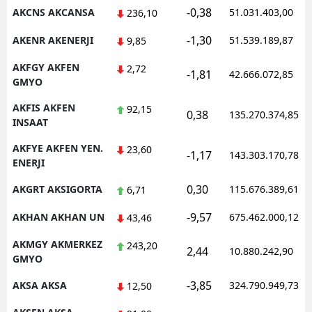
-0,38
AKCNS AKCANSA
51.031.403,00
236,10
Malatya
-1,30
AKENR AKENERJI
51.539.189,87
9,85
Manisa
AKFGY AKFEN
2,72
-1,81
42.666.072,85
Kahramanmaraş
GMYO
Mardin
AKFIS AKFEN
92,15
0,38
135.270.374,85
INSAAT
Muğla
AKFYE AKFEN YEN.
23,60
-1,17
143.303.170,78
ENERJI
Muş
0,30
AKGRT AKSIGORTA
115.676.389,61
6,71
Nevşehir
-9,57
AKHAN AKHAN UN
675.462.000,12
43,46
Niğde
AKMGY AKMERKEZ
243,20
Ordu
2,44
10.880.242,90
GMYO
Rize
-3,85
AKSA AKSA
324.790.949,73
12,50
Sakarya