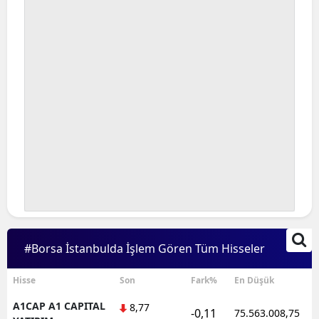
Bilecik
Bingöl
Bitlis
Bolu
Burdur
Bursa
Çanakkale
Çankırı
#Borsa İstanbulda İşlem Gören Tüm Hisseler
Çorum
Denizli
Hisse
Son
Fark%
En Düşük
A1CAP A1 CAPITAL
8,77
Diyarbakır
-0,11
75.563.008,75