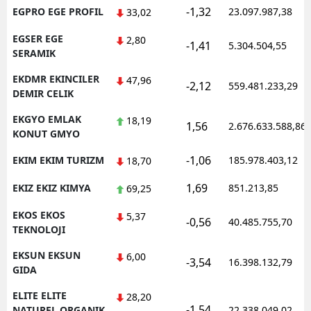
-1,32
EGPRO EGE PROFIL
23.097.987,38
33,02
EGSER EGE
2,80
-1,41
5.304.504,55
SERAMIK
EKDMR EKINCILER
47,96
-2,12
559.481.233,29
DEMIR CELIK
EKGYO EMLAK
18,19
1,56
2.676.633.588,86
KONUT GMYO
-1,06
EKIM EKIM TURIZM
185.978.403,12
18,70
1,69
EKIZ EKIZ KIMYA
851.213,85
69,25
EKOS EKOS
5,37
-0,56
40.485.755,70
TEKNOLOJI
EKSUN EKSUN
6,00
-3,54
16.398.132,79
GIDA
ELITE ELITE
28,20
-1,54
NATUREL ORGANIK
22.338.049,02