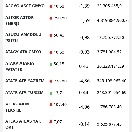
-1,39
ASGYO ASCE GMYO
22.305.465,01
10,68
ASTOR ASTOR
290,50
-1,69
4.819.884.960,25
ENERJI
ASUZU ANADOLU
50,40
-0,98
12.755.777,30
ISUZU
-0,93
ATAGY ATA GMYO
3.781.984,52
10,60
ATAKP ATAKEY
50,15
0,46
20.228.181,29
PATATES
-4,86
ATATP ATP YAZILIM
545.198.965,40
238,80
0,44
ATATR ATA TURIZM
243.391.954,69
13,71
ATEKS AKIN
107,40
-4,96
1.786.783,40
TEKSTIL
ATLAS ATLAS YAT.
7,07
-0,14
5.535.877,43
ORT.