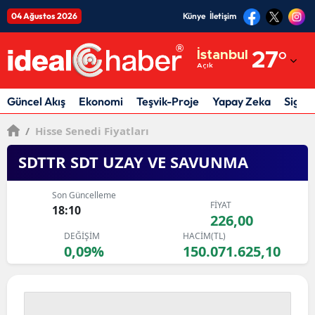
04 Ağustos 2026
Künye
İletişim
Adana
İstanbul
27
°
Açık
Adıyaman
Afyonkarahisar
Güncel Akış
Ekonomi
Teşvik-Proje
Yapay Zeka
Sigor
Ağrı
/
Hisse Senedi Fiyatları
Amasya
SDTTR SDT UZAY VE SAVUNMA
Ankara
Son Güncelleme
FİYAT
18:10
Antalya
226,00
DEĞİŞİM
HACİM(TL)
Artvin
0,09%
150.071.625,10
Aydın
Balıkesir