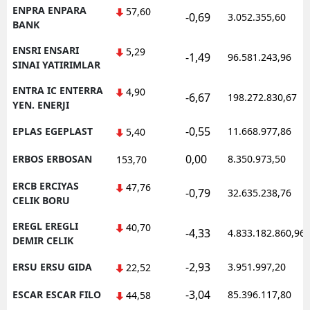
ENPRA ENPARA
57,60
-0,69
3.052.355,60
BANK
ENSRI ENSARI
5,29
-1,49
96.581.243,96
SINAI YATIRIMLAR
ENTRA IC ENTERRA
4,90
-6,67
198.272.830,67
YEN. ENERJI
-0,55
EPLAS EGEPLAST
11.668.977,86
5,40
0,00
ERBOS ERBOSAN
8.350.973,50
153,70
ERCB ERCIYAS
47,76
-0,79
32.635.238,76
CELIK BORU
EREGL EREGLI
40,70
-4,33
4.833.182.860,96
DEMIR CELIK
-2,93
ERSU ERSU GIDA
3.951.997,20
22,52
-3,04
ESCAR ESCAR FILO
85.396.117,80
44,58