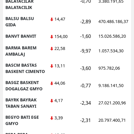
-0,70
BALATACILAR
3.380.191,65
BALATACILIK
BALSU BALSU
14,47
-2,89
470.486.186,37
GIDA
-1,60
BANVT BANVIT
15.026.586,20
154,00
BARMA BAREM
22,58
-9,97
1.057.534,30
AMBALAJ
BASCM BASTAS
13,11
-3,60
975.782,06
BASKENT CIMENTO
BASGZ BASKENT
44,06
-0,77
9.186.141,50
DOGALGAZ GMYO
BAYRK BAYRAK
4,17
-2,34
27.021.200,96
TABAN SANAYI
BEGYO BATI EGE
3,39
-2,31
20.797.400,71
GMYO