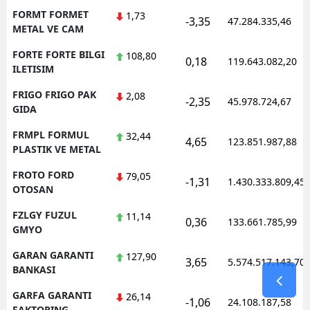
FORMT FORMET
1,73
-3,35
47.284.335,46
METAL VE CAM
FORTE FORTE BILGI
108,80
0,18
119.643.082,20
ILETISIM
FRIGO FRIGO PAK
2,08
-2,35
45.978.724,67
GIDA
FRMPL FORMUL
32,44
4,65
123.851.987,88
PLASTIK VE METAL
FROTO FORD
79,05
-1,31
1.430.333.809,45
OTOSAN
FZLGY FUZUL
11,14
0,36
133.661.785,99
GMYO
GARAN GARANTI
127,90
3,65
5.574.517.143,70
BANKASI
GARFA GARANTI
26,14
-1,06
24.108.187,58
FAKTORING