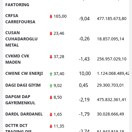
FAKTORING
CRFSA
165,00
-9,04
477.185.673,80
CARREFOURSA
CUSAN
23,46
-0,26
CUHADAROGLU
18.857.095,14
METAL
CVKMD CVK
37,28
-1,43
256.957.029,10
MADEN
10,00
CWENE CW ENERJI
1.124.068.489,42
37,40
0,45
DAGI DAGI GIYIM
29.300.703,01
9,02
DAPGM DAP
8,50
-2,19
475.832.361,41
GAYRIMENKUL
-1,79
DARDL DARDANEL
30.028.666,49
1,65
DCTTR DCT
11,35
-2,74
TRADING DIS
61.943.819,19