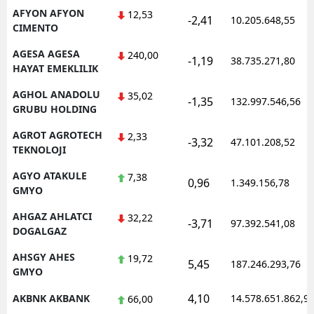
AFYON AFYON
12,53
-2,41
Mersin
10.205.648,55
CIMENTO
İstanbul
AGESA AGESA
240,00
-1,19
38.735.271,80
HAYAT EMEKLILIK
İzmir
AGHOL ANADOLU
35,02
-1,35
132.997.546,56
Kars
GRUBU HOLDING
Kastamonu
AGROT AGROTECH
2,33
-3,32
47.101.208,52
TEKNOLOJI
Kayseri
AGYO ATAKULE
7,38
0,96
1.349.156,78
GMYO
Kırklareli
AHGAZ AHLATCI
32,22
Kırşehir
-3,71
97.392.541,08
DOGALGAZ
Kocaeli
AHSGY AHES
19,72
5,45
187.246.293,76
GMYO
Konya
4,10
AKBNK AKBANK
14.578.651.862,9
66,00
Kütahya