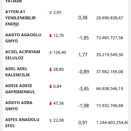
YATIRIM
Edirne
A1YEN A1
2,65
0,38
YENILENEBILIR
26.690.838,67
Elazığ
ENERJI
Erzincan
AAGYO AGAOGLU
12,70
-1,85
73.465.727,58
GMYO
Erzurum
ACSEL ACIPAYAM
126,40
1,77
35.219.549,30
Eskişehir
SELULOZ
Gaziantep
ADEL ADEL
28,80
-0,89
37.982.169,08
KALEMCILIK
Giresun
ADESE ADESE
0,84
-3,45
66.638.546,19
Gümüşhane
GAYRIMENKUL
ADGYO ADRA
47,56
Hakkari
-1,98
15.932.740,68
GMYO
Hatay
AEFES ANADOLU
22,08
0,91
1.244.403.254,60
EFES
Isparta