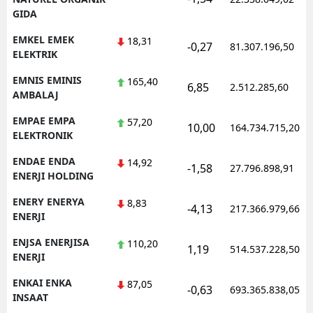
GIDA
EMKEL EMEK
18,31
-0,27
81.307.196,50
ELEKTRIK
EMNIS EMINIS
165,40
6,85
2.512.285,60
AMBALAJ
EMPAE EMPA
57,20
10,00
164.734.715,20
ELEKTRONIK
ENDAE ENDA
14,92
-1,58
27.796.898,91
ENERJI HOLDING
ENERY ENERYA
8,83
-4,13
217.366.979,66
ENERJI
ENJSA ENERJISA
110,20
1,19
514.537.228,50
ENERJI
ENKAI ENKA
87,05
-0,63
693.365.838,05
INSAAT