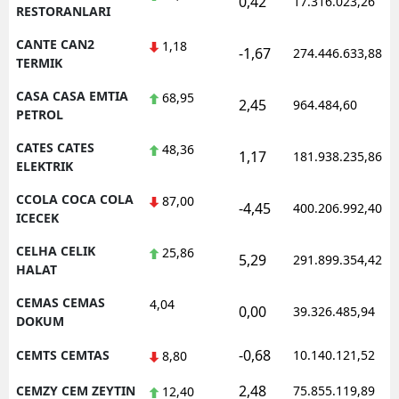
0,42
17.316.023,26
RESTORANLARI
CANTE CAN2
1,18
-1,67
274.446.633,88
TERMIK
CASA CASA EMTIA
68,95
2,45
964.484,60
PETROL
CATES CATES
48,36
1,17
181.938.235,86
ELEKTRIK
CCOLA COCA COLA
87,00
-4,45
400.206.992,40
ICECEK
CELHA CELIK
25,86
5,29
291.899.354,42
HALAT
CEMAS CEMAS
4,04
0,00
39.326.485,94
DOKUM
-0,68
CEMTS CEMTAS
10.140.121,52
8,80
2,48
CEMZY CEM ZEYTIN
75.855.119,89
12,40