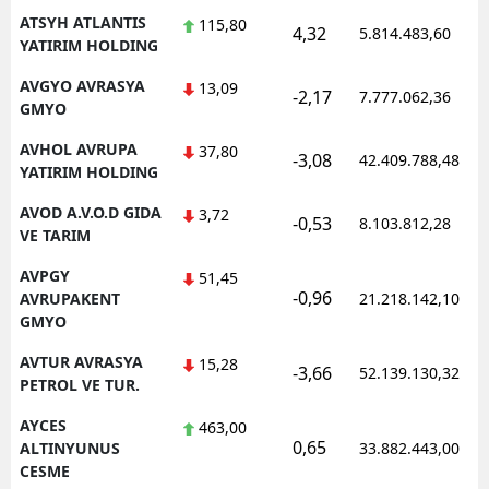
ATSYH ATLANTIS
115,80
4,32
5.814.483,60
YATIRIM HOLDING
AVGYO AVRASYA
13,09
-2,17
7.777.062,36
GMYO
AVHOL AVRUPA
37,80
-3,08
42.409.788,48
YATIRIM HOLDING
AVOD A.V.O.D GIDA
3,72
-0,53
8.103.812,28
VE TARIM
AVPGY
51,45
-0,96
AVRUPAKENT
21.218.142,10
GMYO
AVTUR AVRASYA
15,28
-3,66
52.139.130,32
PETROL VE TUR.
AYCES
463,00
0,65
ALTINYUNUS
33.882.443,00
CESME