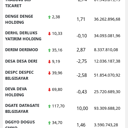
TICARET
DENGE DENGE
2,38
1,71
36.262.896,68
HOLDING
DERHL DERLUKS
10,33
-0,10
34.093.081,96
YATIRIM HOLDING
2,87
DERIM DERIMOD
8.337.810,08
35,16
-2,75
DESA DESA DERI
12.036.187,38
9,19
DESPC DESPEC
39,96
-2,58
51.854.070,92
BILGISAYAR
DEVA DEVA
69,80
-0,43
25.720.689,30
HOLDING
DGATE DATAGATE
117,70
10,00
93.309.688,20
BILGISAYAR
DGGYO DOGUS
34,70
1,46
3.590.743,28
GMYO