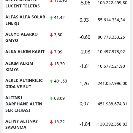
170,90
-5,06
105.222.459,80
LUCENT TELETAS
Yozgat
ALFAS ALFA SOLAR
41,42
0,93
55.614.334,34
ENERJI
Zonguldak
ALGYO ALARKO
3,30
Aksaray
-0,60
80.778.333,25
GMYO
Bayburt
-2,08
ALKA ALKIM KAGIT
10.497.973,92
7,99
Karaman
ALKIM ALKIM
15,30
-1,61
10.677.521,90
KIMYA
Kırıkkale
ALKLC ALTINKILIC
401,50
1,26
241.057.996,00
Batman
GIDA VE SUT
Şırnak
ALTINS1
68,09
0,07
DARPHANE ALTIN
451.988.674,31
Bartın
SERTIFIKASI
Ardahan
ALTNY ALTINAY
15,22
-1,04
130.392.358,83
SAVUNMA
Iğdır