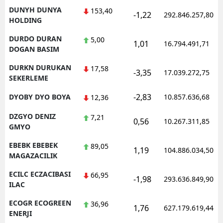
DUNYH DUNYA
153,40
-1,22
292.846.257,80
HOLDING
DURDO DURAN
5,00
1,01
16.794.491,71
DOGAN BASIM
DURKN DURUKAN
17,58
-3,35
17.039.272,75
SEKERLEME
-2,83
DYOBY DYO BOYA
10.857.636,68
12,36
DZGYO DENIZ
7,21
0,56
10.267.311,85
GMYO
EBEBK EBEBEK
89,05
1,19
104.886.034,50
MAGAZACILIK
ECILC ECZACIBASI
66,95
-1,98
293.636.849,90
ILAC
ECOGR ECOGREEN
36,96
1,76
627.179.619,44
ENERJI