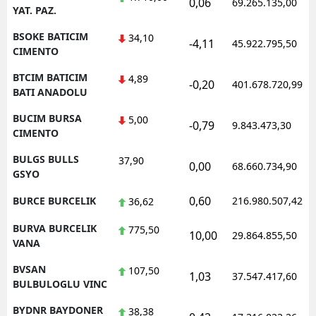
0,06
69.265.135,00
YAT. PAZ.
BSOKE BATICIM
34,10
-4,11
45.922.795,50
CIMENTO
BTCIM BATICIM
4,89
-0,20
401.678.720,99
BATI ANADOLU
BUCIM BURSA
5,00
-0,79
9.843.473,30
CIMENTO
BULGS BULLS
37,90
0,00
68.660.734,90
GSYO
0,60
BURCE BURCELIK
216.980.507,42
36,62
BURVA BURCELIK
775,50
10,00
29.864.855,50
VANA
BVSAN
107,50
1,03
37.547.417,60
BULBULOGLU VINC
BYDNR BAYDONER
38,38