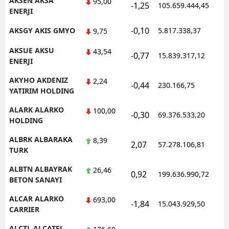
AKSEN AKSA
95,00
-1,25
105.659.444,45
1
ENERJI
Samsun
-0,10
AKSGY AKIS GMYO
5.817.338,37
1
9,75
Siirt
AKSUE AKSU
43,54
-0,77
15.839.317,12
1
Sinop
ENERJI
AKYHO AKDENIZ
Sivas
2,24
-0,44
230.166,75
1
YATIRIM HOLDING
Tekirdağ
ALARK ALARKO
100,00
-0,30
69.376.533,20
1
HOLDING
Tokat
ALBRK ALBARAKA
8,39
Trabzon
2,07
57.278.106,81
1
TURK
Tunceli
ALBTN ALBAYRAK
26,46
0,92
199.636.990,72
1
BETON SANAYI
Şanlıurfa
ALCAR ALARKO
693,00
-1,84
15.043.929,50
1
Uşak
CARRIER
Van
ALCTL ALCATEL