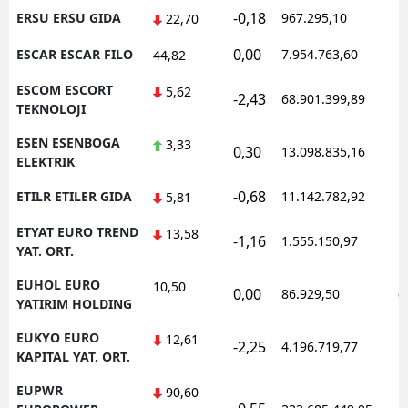
-0,18
ERSU ERSU GIDA
967.295,10
1
22,70
0,00
ESCAR ESCAR FILO
7.954.763,60
1
44,82
ESCOM ESCORT
5,62
-2,43
68.901.399,89
1
TEKNOLOJI
ESEN ESENBOGA
3,33
0,30
13.098.835,16
1
ELEKTRIK
-0,68
ETILR ETILER GIDA
11.142.782,92
1
5,81
ETYAT EURO TREND
13,58
-1,16
1.555.150,97
1
YAT. ORT.
EUHOL EURO
10,50
0,00
86.929,50
0
YATIRIM HOLDING
EUKYO EURO
12,61
-2,25
4.196.719,77
1
KAPITAL YAT. ORT.
EUPWR
90,60