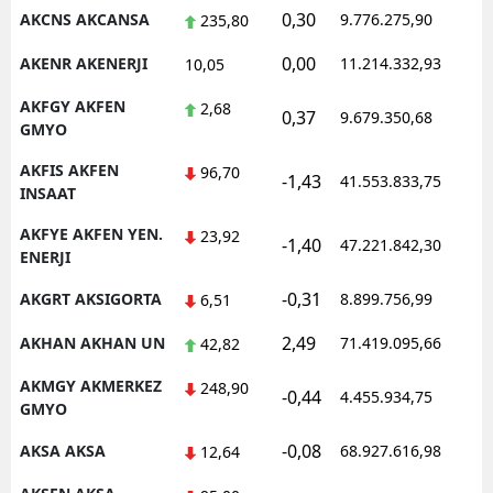
0,30
AKCNS AKCANSA
9.776.275,90
1
235,80
Malatya
0,00
AKENR AKENERJI
11.214.332,93
1
10,05
Manisa
AKFGY AKFEN
2,68
0,37
9.679.350,68
1
Kahramanmaraş
GMYO
Mardin
AKFIS AKFEN
96,70
-1,43
41.553.833,75
1
INSAAT
Muğla
AKFYE AKFEN YEN.
23,92
-1,40
47.221.842,30
1
ENERJI
Muş
-0,31
AKGRT AKSIGORTA
8.899.756,99
1
6,51
Nevşehir
2,49
AKHAN AKHAN UN
71.419.095,66
1
42,82
Niğde
AKMGY AKMERKEZ
248,90
Ordu
-0,44
4.455.934,75
1
GMYO
Rize
-0,08
AKSA AKSA
68.927.616,98
1
12,64
Sakarya