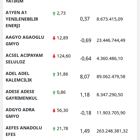
YATIRIM
Edirne
A1YEN A1
2,73
0,37
1
YENILENEBILIR
8.673.415,09
Elazığ
ENERJI
Erzincan
AAGYO AGAOGLU
12,89
-0,69
23.446.744,49
1
GMYO
Erzurum
ACSEL ACIPAYAM
124,60
-0,64
4.360.486,10
1
Eskişehir
SELULOZ
Gaziantep
ADEL ADEL
31,86
8,07
89.062.479,58
1
KALEMCILIK
Giresun
ADESE ADESE
0,86
1,18
8.347.290,50
1
Gümüşhane
GAYRIMENKUL
ADGYO ADRA
56,30
Hakkari
-0,18
11.903.705,90
1
GMYO
Hatay
AEFES ANADOLU
21,78
1,49
263.248.381,32
1
EFES
Isparta