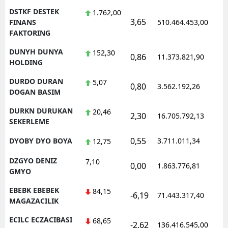
DSTKF DESTEK
1.762,00
3,65
1
FINANS
510.464.453,00
FAKTORING
DUNYH DUNYA
152,30
0,86
11.373.821,90
1
HOLDING
DURDO DURAN
5,07
0,80
3.562.192,26
1
DOGAN BASIM
DURKN DURUKAN
20,46
2,30
16.705.792,13
1
SEKERLEME
0,55
DYOBY DYO BOYA
3.711.011,34
1
12,75
DZGYO DENIZ
7,10
0,00
1.863.776,81
1
GMYO
EBEBK EBEBEK
84,15
-6,19
71.443.317,40
1
MAGAZACILIK
ECILC ECZACIBASI
68,65
-2,62
136.416.545,00
1