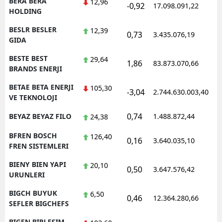
BERA BERA
12,96
-0,92
17.098.091,22
1
HOLDING
BESLR BESLER
12,39
0,73
3.435.076,19
1
GIDA
BESTE BEST
29,64
1,86
83.873.070,66
1
BRANDS ENERJI
BETAE BETA ENERJI
105,30
-3,04
2.744.630.003,40
1
VE TEKNOLOJI
0,74
BEYAZ BEYAZ FILO
1.488.872,44
1
24,38
BFREN BOSCH
126,40
0,16
3.640.035,10
1
FREN SISTEMLERI
BIENY BIEN YAPI
20,10
0,50
3.647.576,42
1
URUNLERI
BIGCH BUYUK
6,50
0,46
12.364.280,66
1
SEFLER BIGCHEFS
BIGEN BIRLESIM