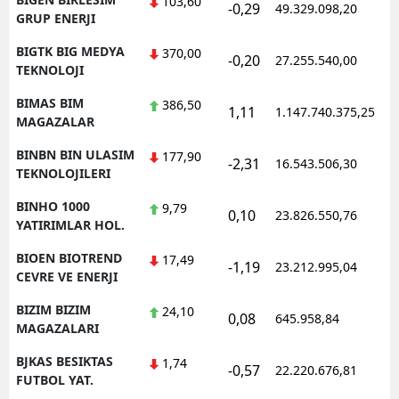
103,60
-0,29
49.329.098,20
1
GRUP ENERJI
BIGTK BIG MEDYA
370,00
-0,20
27.255.540,00
1
TEKNOLOJI
BIMAS BIM
386,50
1,11
1.147.740.375,25
1
MAGAZALAR
BINBN BIN ULASIM
177,90
-2,31
16.543.506,30
1
TEKNOLOJILERI
BINHO 1000
9,79
0,10
23.826.550,76
1
YATIRIMLAR HOL.
BIOEN BIOTREND
17,49
-1,19
23.212.995,04
1
CEVRE VE ENERJI
BIZIM BIZIM
24,10
0,08
645.958,84
1
MAGAZALARI
BJKAS BESIKTAS
1,74
-0,57
22.220.676,81
1
FUTBOL YAT.