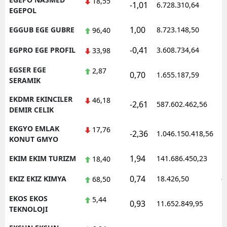
18,55
-1,01
6.728.310,64
1
EGEPOL
1,00
EGGUB EGE GUBRE
8.723.148,50
1
96,40
-0,41
EGPRO EGE PROFIL
3.608.734,64
1
33,98
EGSER EGE
2,87
0,70
1.655.187,59
1
SERAMIK
EKDMR EKINCILER
46,18
-2,61
587.602.462,56
1
DEMIR CELIK
EKGYO EMLAK
17,76
-2,36
1.046.150.418,56
1
KONUT GMYO
1,94
EKIM EKIM TURIZM
141.686.450,23
1
18,40
0,74
EKIZ EKIZ KIMYA
18.426,50
0
68,50
EKOS EKOS
5,44
0,93
11.652.849,95
1
TEKNOLOJI