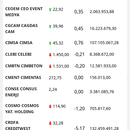
CEOEM CEO EVENT
22,92
0,35
2.063.953,88
1
MEDYA
CGCAM CAGDAS
39,96
0,45
16.223.679,30
1
CAM
0,76
CIMSA CIMSA
107.105.067,28
1
45,32
-0,21
CLEBI CELEBI
8.368.672,00
1
1.450,00
-0,20
CMBTN CIMBETON
12.581.933,00
1
1.531,00
0,00
CMENT CIMENTAS
156.013,00
0
272,75
CONSE CONSUS
2,24
0,00
3.381.085,76
1
ENERJI
COSMO COSMOS
114,90
-1,20
705.817,60
1
YAT. HOLDING
CRDFA
32,28
-5,17
1
CREDITWEST
132.459.491,28