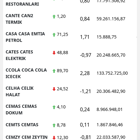
0,80
17.791.506,92
1
RESTORANLARI
CANTE CAN2
1,20
0,84
59.261.156,87
1
TERMIK
CASA CASA EMTIA
71,25
1,71
15.888,75
0
PETROL
CATES CATES
48,88
-0,97
20.248.665,70
1
ELEKTRIK
CCOLA COCA COLA
89,70
2,28
133.752.725,00
1
ICECEK
CELHA CELIK
24,52
-1,21
20.306.482,90
1
HALAT
CEMAS CEMAS
4,10
0,24
8.966.948,01
1
DOKUM
0,11
CEMTS CEMTAS
1.867.846,46
1
8,78
-0,81
CEMZY CEM ZEYTIN
22.033.587,90
1
12,30