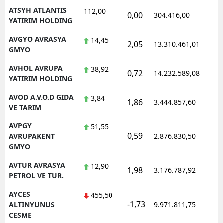
ATSYH ATLANTIS
112,00
0,00
304.416,00
0
YATIRIM HOLDING
AVGYO AVRASYA
14,45
2,05
13.310.461,01
1
GMYO
AVHOL AVRUPA
38,92
0,72
14.232.589,08
1
YATIRIM HOLDING
AVOD A.V.O.D GIDA
3,84
1,86
3.444.857,60
1
VE TARIM
AVPGY
51,55
0,59
1
AVRUPAKENT
2.876.830,50
GMYO
AVTUR AVRASYA
12,90
1,98
3.176.787,92
1
PETROL VE TUR.
AYCES
455,50
-1,73
1
ALTINYUNUS
9.971.811,75
CESME