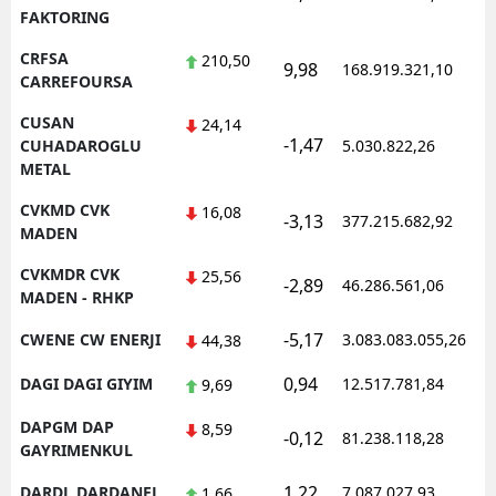
FAKTORING
CRFSA
210,50
9,98
168.919.321,10
1
CARREFOURSA
CUSAN
24,14
-1,47
1
CUHADAROGLU
5.030.822,26
METAL
CVKMD CVK
16,08
-3,13
377.215.682,92
1
MADEN
CVKMDR CVK
25,56
-2,89
46.286.561,06
1
MADEN - RHKP
-5,17
CWENE CW ENERJI
3.083.083.055,26
1
44,38
0,94
DAGI DAGI GIYIM
12.517.781,84
1
9,69
DAPGM DAP
8,59
-0,12
81.238.118,28
1
GAYRIMENKUL
1,22
DARDL DARDANEL
7.087.027,93
1
1,66