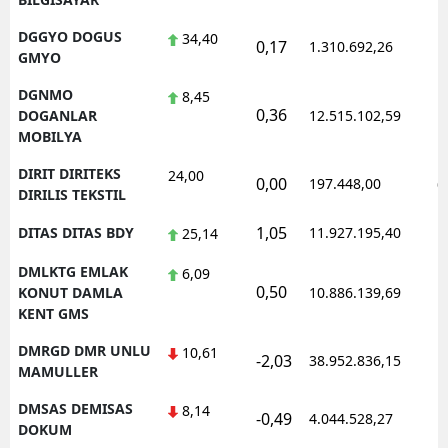
DGGYO DOGUS
34,40
0,17
1.310.692,26
1
GMYO
DGNMO
8,45
0,36
1
DOGANLAR
12.515.102,59
MOBILYA
DIRIT DIRITEKS
24,00
0,00
197.448,00
0
DIRILIS TEKSTIL
1,05
DITAS DITAS BDY
11.927.195,40
1
25,14
DMLKTG EMLAK
6,09
0,50
1
KONUT DAMLA
10.886.139,69
KENT GMS
DMRGD DMR UNLU
10,61
-2,03
38.952.836,15
1
MAMULLER
DMSAS DEMISAS
8,14
-0,49
4.044.528,27
1
DOKUM