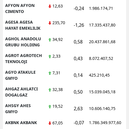
AFYON AFYON
12,63
-0,24
Mersin
1.986.174,71
1
CIMENTO
İstanbul
AGESA AGESA
235,70
-1,26
17.335.437,80
1
HAYAT EMEKLILIK
İzmir
AGHOL ANADOLU
34,92
0,58
20.437.861,68
1
Kars
GRUBU HOLDING
Kastamonu
AGROT AGROTECH
2,33
0,43
8.072.407,52
1
TEKNOLOJI
Kayseri
AGYO ATAKULE
7,31
0,14
425.210,45
1
GMYO
Kırklareli
AHGAZ AHLATCI
32,38
Kırşehir
0,50
15.039.045,18
1
DOGALGAZ
Kocaeli
AHSGY AHES
19,52
2,63
10.606.140,75
1
GMYO
Konya
-0,07
AKBNK AKBANK
1.786.349.977,60
1
67,05
Kütahya