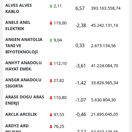
ALVES ALVES
2,11
6,57
393.163.558,74
1
KABLO
Yalova
ANELE ANEL
119,00
Karabük
-2,38
45.242.131,10
1
ELEKTRIK
Kilis
ANGEN ANATOLIA
9,04
0,33
1
TANI VE
2.673.134,56
Osmaniye
BIYOTEKNOLOJI
Düzce
ANHYT ANADOLU
112,10
-3,61
41.224.084,70
1
HAYAT EMEK.
ANSGR ANADOLU
27,82
-1,42
33.826.985,34
1
SIGORTA
ARASE DOGU ARAS
110,80
-1,07
5.630.804,30
1
ENERJI
-0,46
ARCLK ARCELIK
21.895.045,05
1
97,55
ARDYZ ARD
76,25
-2,12
1
BILISIM
67.837.178,65