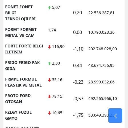
FONET FONET
5,07
0,20
1
BILGI
22.536.287,81
TEKNOLOJILERI
FORMT FORMET
1,74
0,00
10.790.023,36
1
METAL VE CAM
FORTE FORTE BILGI
116,90
-1,10
202.748.028,00
1
ILETISIM
FRIGO FRIGO PAK
2,30
0,44
48.674.756,95
1
GIDA
FRMPL FORMUL
35,16
-0,23
28.999.032,06
1
PLASTIK VE METAL
FROTO FORD
78,15
-0,57
492.265.966,10
1
OTOSAN
FZLGY FUZUL
10,65
-1,75
53.649.390,33
1
GMYO