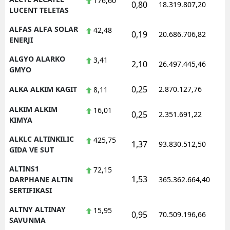
176,60
0,80
18.319.807,20
1
LUCENT TELETAS
Yozgat
ALFAS ALFA SOLAR
42,48
0,19
20.686.706,82
1
ENERJI
Zonguldak
ALGYO ALARKO
3,41
Aksaray
2,10
26.497.445,46
1
GMYO
Bayburt
0,25
ALKA ALKIM KAGIT
2.870.127,76
1
8,11
Karaman
ALKIM ALKIM
16,01
0,25
2.351.691,22
1
KIMYA
Kırıkkale
ALKLC ALTINKILIC
425,75
1,37
93.830.512,50
1
Batman
GIDA VE SUT
Şırnak
ALTINS1
72,15
1,53
1
DARPHANE ALTIN
365.362.664,40
Bartın
SERTIFIKASI
Ardahan
ALTNY ALTINAY
15,95
0,95
70.509.196,66
1
SAVUNMA
Iğdır