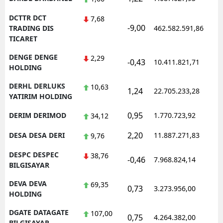
DCTTR DCT
7,68
-9,00
1
TRADING DIS
462.582.591,86
TICARET
DENGE DENGE
2,29
-0,43
10.411.821,71
1
HOLDING
DERHL DERLUKS
10,63
1,24
22.705.233,28
1
YATIRIM HOLDING
0,95
DERIM DERIMOD
1.770.723,92
1
34,12
2,20
DESA DESA DERI
11.887.271,83
1
9,76
DESPC DESPEC
38,76
-0,46
7.968.824,14
1
BILGISAYAR
DEVA DEVA
69,35
0,73
3.273.956,00
1
HOLDING
DGATE DATAGATE
107,00
0,75
4.264.382,00
1
BILGISAYAR