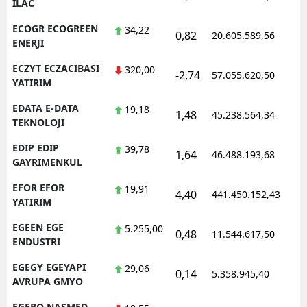
ILAC
ECOGR ECOGREEN
34,22
0,82
20.605.589,56
1
ENERJI
ECZYT ECZACIBASI
320,00
-2,74
57.055.620,50
1
YATIRIM
EDATA E-DATA
19,18
1,48
45.238.564,34
1
TEKNOLOJI
EDIP EDIP
39,78
1,64
46.488.193,68
1
GAYRIMENKUL
EFOR EFOR
19,91
4,40
441.450.152,43
1
YATIRIM
EGEEN EGE
5.255,00
0,48
11.544.617,50
1
ENDUSTRI
EGEGY EGEYAPI
29,06
0,14
5.358.945,40
1
AVRUPA GMYO
EGEPO NASMED