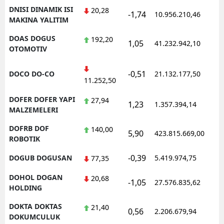
DNISI DINAMIK ISI
20,28
-1,74
10.956.210,46
1
MAKINA YALITIM
DOAS DOGUS
192,20
1,05
41.232.942,10
1
OTOMOTIV
-0,51
DOCO DO-CO
21.132.177,50
1
11.252,50
DOFER DOFER YAPI
27,94
1,23
1.357.394,14
1
MALZEMELERI
DOFRB DOF
140,00
5,90
423.815.669,00
1
ROBOTIK
-0,39
DOGUB DOGUSAN
5.419.974,75
1
77,35
DOHOL DOGAN
20,68
-1,05
27.576.835,62
1
HOLDING
DOKTA DOKTAS
21,40
0,56
2.206.679,94
1
DOKUMCULUK