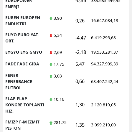
-0,55
1
EUROPOWER
333.685.449,95
ENERJI
EUREN EUROPEN
3,90
0,26
16.647.084,13
1
ENDUSTRI
EUYO EURO YAT.
5,34
-4,47
6.419.295,68
1
ORT.
-2,18
EYGYO EYG GMYO
19.533.281,37
1
2,69
5,47
FADE FADE GIDA
94.327.909,39
1
17,75
FENER
3,03
0,66
1
FENERBAHCE
68.407.242,44
FUTBOL
FLAP FLAP
10,16
1,30
1
KONGRE TOPLANTI
2.120.819,05
HIZ.
FMIZP F-M IZMIT
281,75
1,35
3.099.219,00
1
PISTON