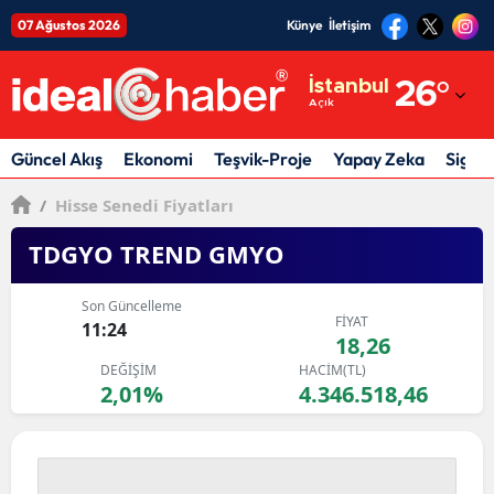
07 Ağustos 2026
Künye
İletişim
Adana
İstanbul
26
°
Açık
Adıyaman
Afyonkarahisar
Güncel Akış
Ekonomi
Teşvik-Proje
Yapay Zeka
Sigor
Ağrı
/
Hisse Senedi Fiyatları
Amasya
TDGYO TREND GMYO
Ankara
Son Güncelleme
FİYAT
11:24
Antalya
18,26
DEĞİŞİM
HACİM(TL)
Artvin
2,01%
4.346.518,46
Aydın
Balıkesir