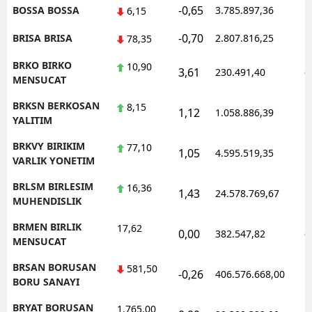
-0,65
BOSSA BOSSA
3.785.897,36
1
6,15
-0,70
BRISA BRISA
2.807.816,25
1
78,35
BRKO BIRKO
10,90
3,61
230.491,40
0
MENSUCAT
BRKSN BERKOSAN
8,15
1,12
1.058.886,39
1
YALITIM
BRKVY BIRIKIM
77,10
1,05
4.595.519,35
1
VARLIK YONETIM
BRLSM BIRLESIM
16,36
1,43
24.578.769,67
1
MUHENDISLIK
BRMEN BIRLIK
17,62
0,00
382.547,82
0
MENSUCAT
BRSAN BORUSAN
581,50
-0,26
406.576.668,00
1
BORU SANAYI
BRYAT BORUSAN
1.765,00