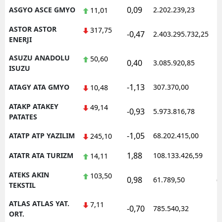
0,09
ASGYO ASCE GMYO
2.202.239,23
1
11,01
ASTOR ASTOR
317,75
-0,47
2.403.295.732,25
1
ENERJI
ASUZU ANADOLU
50,60
0,40
3.085.920,85
1
ISUZU
-1,13
ATAGY ATA GMYO
307.370,00
1
10,48
ATAKP ATAKEY
49,14
-0,93
5.973.816,78
1
PATATES
-1,05
ATATP ATP YAZILIM
68.202.415,00
1
245,10
1,88
ATATR ATA TURIZM
108.133.426,59
1
14,11
ATEKS AKIN
103,50
0,98
61.789,50
0
TEKSTIL
ATLAS ATLAS YAT.
7,11
-0,70
785.540,32
1
ORT.