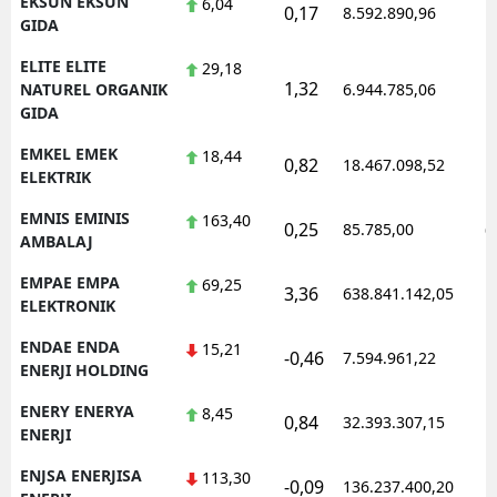
EKSUN EKSUN
6,04
0,17
8.592.890,96
1
GIDA
ELITE ELITE
29,18
1,32
1
NATUREL ORGANIK
6.944.785,06
GIDA
EMKEL EMEK
18,44
0,82
18.467.098,52
1
ELEKTRIK
EMNIS EMINIS
163,40
0,25
85.785,00
0
AMBALAJ
EMPAE EMPA
69,25
3,36
638.841.142,05
1
ELEKTRONIK
ENDAE ENDA
15,21
-0,46
7.594.961,22
1
ENERJI HOLDING
ENERY ENERYA
8,45
0,84
32.393.307,15
1
ENERJI
ENJSA ENERJISA
113,30
-0,09
136.237.400,20
1