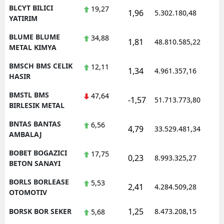
BLCYT BILICI
19,27
1,96
5.302.180,48
1
YATIRIM
BLUME BLUME
34,88
1,81
48.810.585,22
1
METAL KIMYA
BMSCH BMS CELIK
12,11
1,34
4.961.357,16
1
HASIR
BMSTL BMS
47,64
-1,57
51.713.773,80
1
BIRLESIK METAL
BNTAS BANTAS
6,56
4,79
33.529.481,34
1
AMBALAJ
BOBET BOGAZICI
17,75
0,23
8.993.325,27
1
BETON SANAYI
BORLS BORLEASE
5,53
2,41
4.284.509,28
1
OTOMOTIV
1,25
BORSK BOR SEKER
8.473.208,15
1
5,68