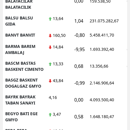
0,00
0
BALATACILAR
159.538,50
BALATACILIK
BALSU BALSU
13,64
1,04
231.075.282,67
1
GIDA
-0,80
BANVT BANVIT
5.458.411,70
1
160,50
BARMA BAREM
14,84
-9,95
1.693.392,40
0
AMBALAJ
BASCM BASTAS
13,33
0,68
13.356,66
0
BASKENT CIMENTO
BASGZ BASKENT
43,84
-0,99
2.146.906,64
1
DOGALGAZ GMYO
BAYRK BAYRAK
4,16
0,00
4.093.500,40
1
TABAN SANAYI
BEGYO BATI EGE
3,47
0,58
1.648.180,47
1
GMYO