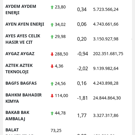
AYDEM AYDEM
23,80
0,34
5.723.566,24
1
ENERJI
0,06
AYEN AYEN ENERJI
4.743.661,66
1
34,02
AYES AYES CELIK
29,98
0,20
3.150.927,98
0
HASIR VE CIT
-0,94
AYGAZ AYGAZ
202.351.681,75
1
288,50
AZTEK AZTEK
4,36
-2,02
9.139.982,64
1
TEKNOLOJI
0,16
BAGFS BAGFAS
4.243.898,28
1
24,56
BAHKM BAHADIR
114,00
-1,81
24.844.864,30
1
KIMYA
BAKAB BAK
44,78
1,77
3.327.317,86
1
AMBALAJ
BALAT
73,25