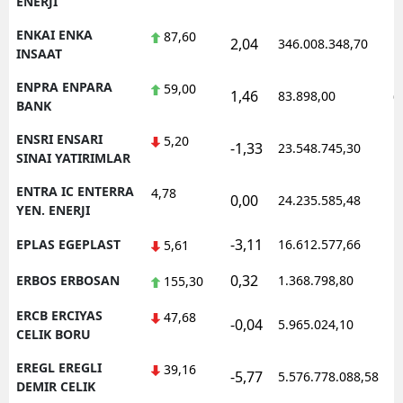
ENERJI
ENKAI ENKA
87,60
2,04
346.008.348,70
1
INSAAT
ENPRA ENPARA
59,00
1,46
83.898,00
0
BANK
ENSRI ENSARI
5,20
-1,33
23.548.745,30
1
SINAI YATIRIMLAR
ENTRA IC ENTERRA
4,78
0,00
24.235.585,48
1
YEN. ENERJI
-3,11
EPLAS EGEPLAST
16.612.577,66
1
5,61
0,32
ERBOS ERBOSAN
1.368.798,80
1
155,30
ERCB ERCIYAS
47,68
-0,04
5.965.024,10
1
CELIK BORU
EREGL EREGLI
39,16
-5,77
5.576.778.088,58
1
DEMIR CELIK