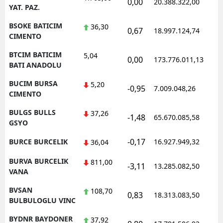
0,00
20.388.322,00
1
YAT. PAZ.
BSOKE BATICIM
36,30
0,67
18.997.124,74
1
CIMENTO
BTCIM BATICIM
5,04
0,00
173.776.011,13
1
BATI ANADOLU
BUCIM BURSA
5,20
-0,95
7.009.048,26
1
CIMENTO
BULGS BULLS
37,26
-1,48
65.670.085,58
1
GSYO
-0,17
BURCE BURCELIK
16.927.949,32
1
36,04
BURVA BURCELIK
811,00
-3,11
13.285.082,50
1
VANA
BVSAN
108,70
0,83
18.313.083,50
1
BULBULOGLU VINC
BYDNR BAYDONER
37,92