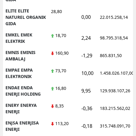
ELITE ELITE
28,80
0,00
NATUREL ORGANIK
22.015.258,14
GIDA
EMKEL EMEK
18,70
2,24
98.795.318,54
ELEKTRIK
EMNIS EMINIS
160,90
-1,29
865.831,50
AMBALAJ
EMPAE EMPA
73,70
10,00
1.458.026.107,00
ELEKTRONIK
ENDAE ENDA
16,80
9,95
129.938.107,26
ENERJI HOLDING
ENERY ENERYA
8,35
-0,36
183.215.562,02
ENERJI
ENJSA ENERJISA
113,20
-0,18
315.748.091,70
ENERJI