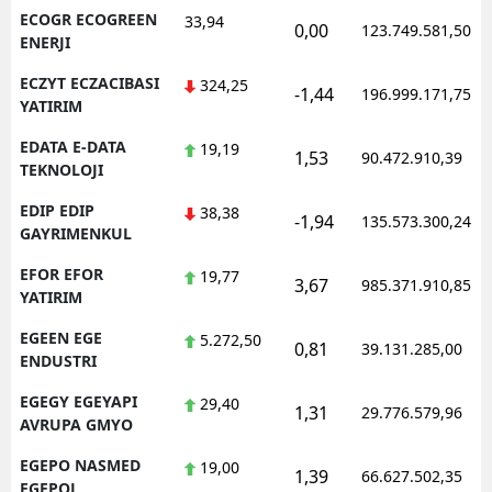
ECOGR ECOGREEN
33,94
0,00
123.749.581,50
ENERJI
ECZYT ECZACIBASI
324,25
-1,44
196.999.171,75
YATIRIM
EDATA E-DATA
19,19
1,53
90.472.910,39
TEKNOLOJI
EDIP EDIP
38,38
-1,94
135.573.300,24
GAYRIMENKUL
EFOR EFOR
19,77
3,67
985.371.910,85
YATIRIM
EGEEN EGE
5.272,50
0,81
39.131.285,00
ENDUSTRI
EGEGY EGEYAPI
29,40
1,31
29.776.579,96
AVRUPA GMYO
EGEPO NASMED
19,00
1,39
66.627.502,35
EGEPOL