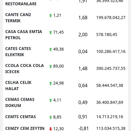
1,91
36.399.523,46
RESTORANLARI
CANTE CAN2
1,21
1,68
199.678.042,27
TERMIK
CASA CASA EMTIA
71,45
2,00
578.180,45
PETROL
CATES CATES
49,38
0,04
100.286.417,16
ELEKTRIK
CCOLA COCA COLA
89,00
1,48
390.245.737,55
ICECEK
CELHA CELIK
24,98
0,64
58.444.547,38
HALAT
CEMAS CEMAS
4,11
0,49
36.400.847,69
DOKUM
0,91
CEMTS CEMTAS
14.713.219,16
8,85
-0,81
CEMZY CEM ZEYTIN
113.034.515,38
12,30