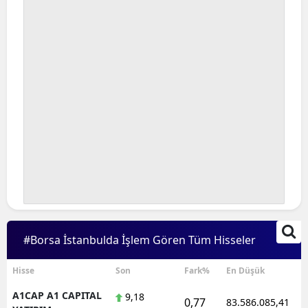
Bilecik
Bingöl
Bitlis
Bolu
Burdur
Bursa
Çanakkale
Çankırı
#Borsa İstanbulda İşlem Gören Tüm Hisseler
Çorum
Denizli
Hisse
Son
Fark%
En Düşük
A1CAP A1 CAPITAL
9,18
Diyarbakır
0,77
83.586.085,41