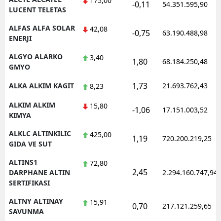
175,00
-0,11
54.351.595,90
LUCENT TELETAS
Yozgat
ALFAS ALFA SOLAR
42,08
-0,75
63.190.488,98
ENERJI
Zonguldak
ALGYO ALARKO
3,40
Aksaray
1,80
68.184.250,48
GMYO
Bayburt
1,73
ALKA ALKIM KAGIT
21.693.762,43
8,23
Karaman
ALKIM ALKIM
15,80
-1,06
17.151.003,52
KIMYA
Kırıkkale
ALKLC ALTINKILIC
425,00
1,19
720.200.219,25
Batman
GIDA VE SUT
Şırnak
ALTINS1
72,80
2,45
DARPHANE ALTIN
2.294.160.747,94
Bartın
SERTIFIKASI
Ardahan
ALTNY ALTINAY
15,91
0,70
217.121.259,65
SAVUNMA
Iğdır