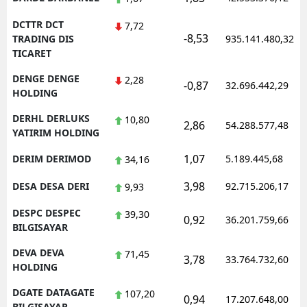
DCTTR DCT
7,72
-8,53
TRADING DIS
935.141.480,32
TICARET
DENGE DENGE
2,28
-0,87
32.696.442,29
HOLDING
DERHL DERLUKS
10,80
2,86
54.288.577,48
YATIRIM HOLDING
1,07
DERIM DERIMOD
5.189.445,68
34,16
3,98
DESA DESA DERI
92.715.206,17
9,93
DESPC DESPEC
39,30
0,92
36.201.759,66
BILGISAYAR
DEVA DEVA
71,45
3,78
33.764.732,60
HOLDING
DGATE DATAGATE
107,20
0,94
17.207.648,00
BILGISAYAR