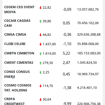
CEOEM CEO EVENT
22,82
-0,09
13.057.682,76
MEDYA
CGCAM CAGDAS
39,80
0,05
70.456.162,06
CAM
-0,36
CIMSA CIMSA
329.636.288,88
44,82
-1,10
CLEBI CELEBI
35.898.068,00
1.437,00
5,22
CMBTN CIMBETON
185.153.083,00
1.614,00
2,47
CMENT CIMENTAS
1.045.824,50
279,50
CONSE CONSUS
2,25
0,45
18.969.734,97
ENERJI
COSMO COSMOS
114,70
-1,38
4.216.401,10
YAT. HOLDING
CRDFA
30,64
-9,99
CREDITWEST
220.906.756,38