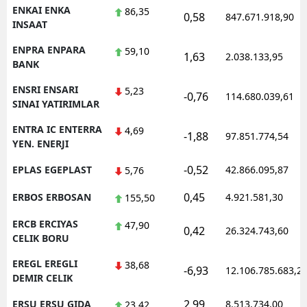
ENKAI ENKA
86,35
0,58
847.671.918,90
INSAAT
ENPRA ENPARA
59,10
1,63
2.038.133,95
BANK
ENSRI ENSARI
5,23
-0,76
114.680.039,61
SINAI YATIRIMLAR
ENTRA IC ENTERRA
4,69
-1,88
97.851.774,54
YEN. ENERJI
-0,52
EPLAS EGEPLAST
42.866.095,87
5,76
0,45
ERBOS ERBOSAN
4.921.581,30
155,50
ERCB ERCIYAS
47,90
0,42
26.324.743,60
CELIK BORU
EREGL EREGLI
38,68
-6,93
12.106.785.683,2
DEMIR CELIK
2,99
ERSU ERSU GIDA
8.513.734,00
23,42