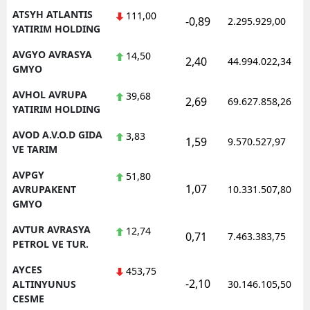
ATSYH ATLANTIS
111,00
-0,89
2.295.929,00
YATIRIM HOLDING
AVGYO AVRASYA
14,50
2,40
44.994.022,34
GMYO
AVHOL AVRUPA
39,68
2,69
69.627.858,26
YATIRIM HOLDING
AVOD A.V.O.D GIDA
3,83
1,59
9.570.527,97
VE TARIM
AVPGY
51,80
1,07
AVRUPAKENT
10.331.507,80
GMYO
AVTUR AVRASYA
12,74
0,71
7.463.383,75
PETROL VE TUR.
AYCES
453,75
-2,10
ALTINYUNUS
30.146.105,50
CESME