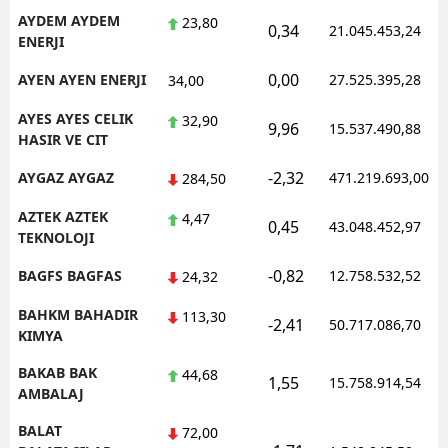
AYDEM AYDEM
23,80
0,34
21.045.453,24
ENERJI
0,00
AYEN AYEN ENERJI
27.525.395,28
34,00
AYES AYES CELIK
32,90
9,96
15.537.490,88
HASIR VE CIT
-2,32
AYGAZ AYGAZ
471.219.693,00
284,50
AZTEK AZTEK
4,47
0,45
43.048.452,97
TEKNOLOJI
-0,82
BAGFS BAGFAS
12.758.532,52
24,32
BAHKM BAHADIR
113,30
-2,41
50.717.086,70
KIMYA
BAKAB BAK
44,68
1,55
15.758.914,54
AMBALAJ
BALAT
72,00