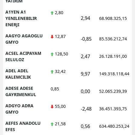
YATIRIM
Edirne
A1YEN A1
2,80
2,94
YENILENEBILIR
68.908.325,15
Elazığ
ENERJI
Erzincan
AAGYO AGAOGLU
12,87
-0,85
85.536.212,74
GMYO
Erzurum
ACSEL ACIPAYAM
128,50
2,47
26.128.191,00
Eskişehir
SELULOZ
Gaziantep
ADEL ADEL
32,42
9,97
149.318.118,44
KALEMCILIK
Giresun
ADESE ADESE
0,85
0,00
52.065.239,39
Gümüşhane
GAYRIMENKUL
ADGYO ADRA
55,00
Hakkari
-2,48
36.451.393,75
GMYO
Hatay
AEFES ANADOLU
21,58
0,56
634.480.253,24
EFES
Isparta