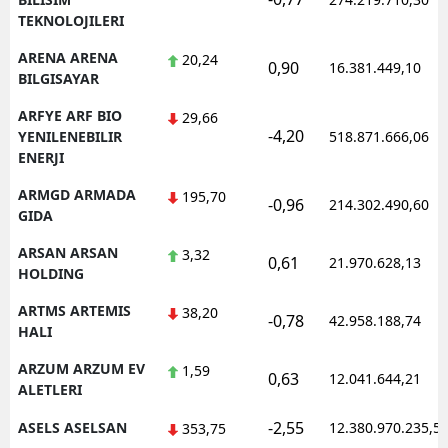
TEKNOLOJILERI
ARENA ARENA
20,24
0,90
16.381.449,10
BILGISAYAR
ARFYE ARF BIO
29,66
-4,20
YENILENEBILIR
518.871.666,06
ENERJI
ARMGD ARMADA
195,70
-0,96
214.302.490,60
GIDA
ARSAN ARSAN
3,32
0,61
21.970.628,13
HOLDING
ARTMS ARTEMIS
38,20
-0,78
42.958.188,74
HALI
ARZUM ARZUM EV
1,59
0,63
12.041.644,21
ALETLERI
-2,55
ASELS ASELSAN
12.380.970.235,5
353,75