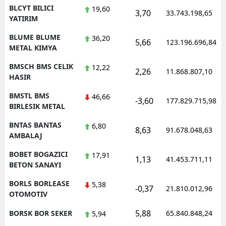
BLCYT BILICI
19,60
3,70
33.743.198,65
YATIRIM
BLUME BLUME
36,20
5,66
123.196.696,84
METAL KIMYA
BMSCH BMS CELIK
12,22
2,26
11.868.807,10
HASIR
BMSTL BMS
46,66
-3,60
177.829.715,98
BIRLESIK METAL
BNTAS BANTAS
6,80
8,63
91.678.048,63
AMBALAJ
BOBET BOGAZICI
17,91
1,13
41.453.711,11
BETON SANAYI
BORLS BORLEASE
5,38
-0,37
21.810.012,96
OTOMOTIV
5,88
BORSK BOR SEKER
65.840.848,24
5,94