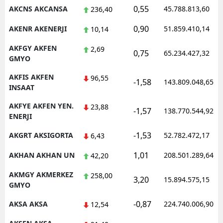
0,55
AKCNS AKCANSA
45.788.813,60
236,40
Malatya
0,90
AKENR AKENERJI
51.859.410,14
10,14
Manisa
AKFGY AKFEN
2,69
0,75
65.234.427,32
Kahramanmaraş
GMYO
Mardin
AKFIS AKFEN
96,55
-1,58
143.809.048,65
INSAAT
Muğla
AKFYE AKFEN YEN.
23,88
-1,57
138.770.544,92
ENERJI
Muş
-1,53
AKGRT AKSIGORTA
52.782.472,17
6,43
Nevşehir
1,01
AKHAN AKHAN UN
208.501.289,64
42,20
Niğde
AKMGY AKMERKEZ
258,00
Ordu
3,20
15.894.575,15
GMYO
Rize
-0,87
AKSA AKSA
224.740.006,90
12,54
Sakarya