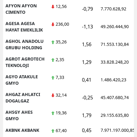
AFYON AFYON
12,56
-0,79
Mersin
7.770.628,92
CIMENTO
İstanbul
AGESA AGESA
236,00
-1,13
49.260.444,90
HAYAT EMEKLILIK
İzmir
AGHOL ANADOLU
35,26
1,56
71.553.130,84
Kars
GRUBU HOLDING
Kastamonu
AGROT AGROTECH
2,35
1,29
33.828.248,20
TEKNOLOJI
Kayseri
AGYO ATAKULE
7,33
0,41
1.486.420,23
GMYO
Kırklareli
AHGAZ AHLATCI
32,14
Kırşehir
-0,25
45.407.680,74
DOGALGAZ
Kocaeli
AHSGY AHES
19,36
1,79
29.155.635,80
GMYO
Konya
0,45
AKBNK AKBANK
7.971.197.000,85
67,40
Kütahya