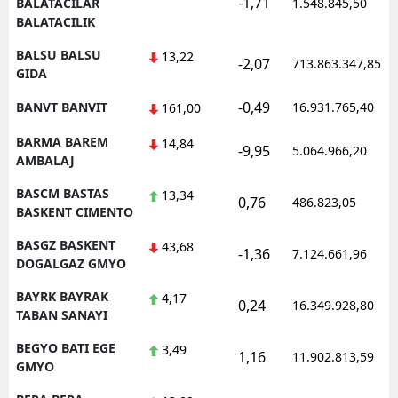
-1,71
BALATACILAR
1.548.845,50
BALATACILIK
BALSU BALSU
13,22
-2,07
713.863.347,85
GIDA
-0,49
BANVT BANVIT
16.931.765,40
161,00
BARMA BAREM
14,84
-9,95
5.064.966,20
AMBALAJ
BASCM BASTAS
13,34
0,76
486.823,05
BASKENT CIMENTO
BASGZ BASKENT
43,68
-1,36
7.124.661,96
DOGALGAZ GMYO
BAYRK BAYRAK
4,17
0,24
16.349.928,80
TABAN SANAYI
BEGYO BATI EGE
3,49
1,16
11.902.813,59
GMYO