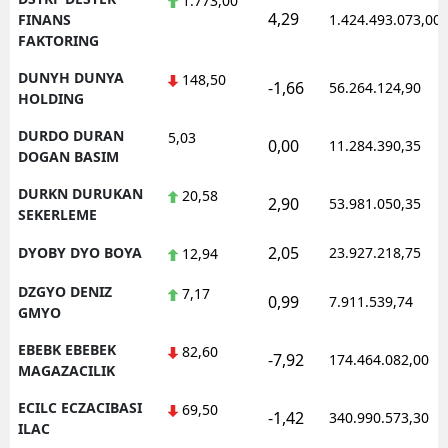
1.773,00
4,29
FINANS
1.424.493.073,00
FAKTORING
DUNYH DUNYA
148,50
-1,66
56.264.124,90
HOLDING
DURDO DURAN
5,03
0,00
11.284.390,35
DOGAN BASIM
DURKN DURUKAN
20,58
2,90
53.981.050,35
SEKERLEME
2,05
DYOBY DYO BOYA
23.927.218,75
12,94
DZGYO DENIZ
7,17
0,99
7.911.539,74
GMYO
EBEBK EBEBEK
82,60
-7,92
174.464.082,00
MAGAZACILIK
ECILC ECZACIBASI
69,50
-1,42
340.990.573,30
ILAC