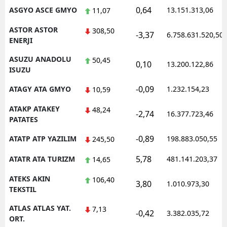
0,64
ASGYO ASCE GMYO
13.151.313,06
11,07
ASTOR ASTOR
308,50
-3,37
6.758.631.520,50
ENERJI
ASUZU ANADOLU
50,45
0,10
13.200.122,86
ISUZU
-0,09
ATAGY ATA GMYO
1.232.154,23
10,59
ATAKP ATAKEY
48,24
-2,74
16.377.723,46
PATATES
-0,89
ATATP ATP YAZILIM
198.883.050,55
245,50
5,78
ATATR ATA TURIZM
481.141.203,37
14,65
ATEKS AKIN
106,40
3,80
1.010.973,30
TEKSTIL
ATLAS ATLAS YAT.
7,13
-0,42
3.382.035,72
ORT.