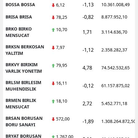
-1,13
BOSSA BOSSA
10.361.008,49
6,12
-0,82
BRISA BRISA
8.877.952,10
78,25
BRKO BIRKO
10,70
1,71
3.114.636,70
MENSUCAT
BRKSN BERKOSAN
7,97
-1,12
2.358.282,37
YALITIM
BRKVY BIRIKIM
79,95
4,78
74.542.532,65
VARLIK YONETIM
BRLSM BIRLESIM
16,11
-0,12
61.157.875,02
MUHENDISLIK
BRMEN BIRLIK
18,10
2,72
5.452.771,18
MENSUCAT
BRSAN BORUSAN
572,00
-1,89
1.308.264.872,50
BORU SANAYI
BRYAT BORUSAN
1.767,00