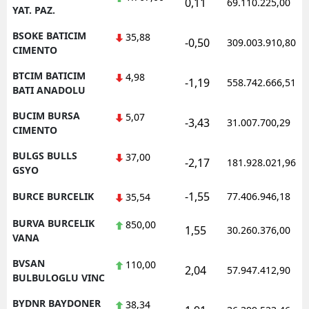
0,11
69.110.225,00
YAT. PAZ.
BSOKE BATICIM
35,88
-0,50
309.003.910,80
CIMENTO
BTCIM BATICIM
4,98
-1,19
558.742.666,51
BATI ANADOLU
BUCIM BURSA
5,07
-3,43
31.007.700,29
CIMENTO
BULGS BULLS
37,00
-2,17
181.928.021,96
GSYO
-1,55
BURCE BURCELIK
77.406.946,18
35,54
BURVA BURCELIK
850,00
1,55
30.260.376,00
VANA
BVSAN
110,00
2,04
57.947.412,90
BULBULOGLU VINC
BYDNR BAYDONER
38,34