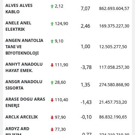
ALVES ALVES
2,12
7,07
862.693.604,57
KABLO
Yalova
ANELE ANEL
124,90
Karabük
2,46
169.375.227,30
ELEKTRIK
Kilis
ANGEN ANATOLIA
9,10
1,00
TANI VE
12.505.277,50
Osmaniye
BIYOTEKNOLOJI
Düzce
ANHYT ANADOLU
111,90
-3,78
117.058.257,30
HAYAT EMEK.
ANSGR ANADOLU
28,60
1,35
274.580.868,90
SIGORTA
ARASE DOGU ARAS
110,40
-1,43
21.457.753,20
ENERJI
-0,10
ARCLK ARCELIK
86.832.190,65
97,90
ARDYZ ARD
77,30
-0,77
BILISIM
274.219.710,30