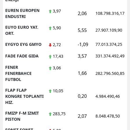
EUREN EUROPEN
3,97
2,06
108.798.316,17
ENDUSTRI
EUYO EURO YAT.
5,90
5,55
27.907.109,90
ORT.
-1,09
EYGYO EYG GMYO
77.013.374,25
2,72
3,57
FADE FADE GIDA
331.374.492,49
17,43
FENER
3,06
1,66
FENERBAHCE
282.796.560,85
FUTBOL
FLAP FLAP
10,05
0,20
KONGRE TOPLANTI
4.984.490,46
HIZ.
FMIZP F-M IZMIT
283,75
2,07
8.048.478,50
PISTON
FONET FONET