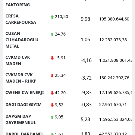
FAKTORING
CRFSA
210,50
9,98
195.380.644,60
CARREFOURSA
CUSAN
24,76
1,06
CUHADAROGLU
12.252.073,38
METAL
CVKMD CVK
15,91
-4,16
1.021.808.061,43
MADEN
CVKMDR CVK
25,34
-3,72
130.242.702,76
MADEN - RHKP
-9,83
CWENE CW ENERJI
12.159.626.735,6
42,20
-0,83
DAGI DAGI GIYIM
52.951.670,71
9,52
DAPGM DAP
9,05
5,23
1.596.553.324,02
GAYRIMENKUL
1,83
DARDL DARDANEL
42.553.370,12
1,67