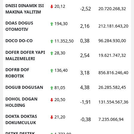
DNISI DINAMIK ISI
20,12
-2,52
20.720.268,32
MAKINA YALITIM
DOAS DOGUS
194,30
2,16
212.181.643,20
OTOMOTIV
0,38
DOCO DO-CO
96.284.930,00
11.352,50
DOFER DOFER YAPI
28,30
2,54
19.621.747,32
MALZEMELERI
DOFRB DOF
136,40
3,18
856.816.246,40
ROBOTIK
4,38
DOGUB DOGUSAN
26.285.582,45
81,05
DOHOL DOGAN
20,50
-1,91
131.554.567,36
HOLDING
DOKTA DOKTAS
21,20
-0,38
7.235.066,94
DOKUMCULUK
DSTKF DESTEK