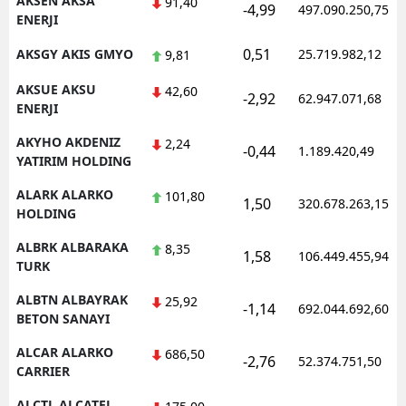
AKSEN AKSA
91,40
-4,99
497.090.250,75
ENERJI
Samsun
0,51
AKSGY AKIS GMYO
25.719.982,12
9,81
Siirt
AKSUE AKSU
42,60
-2,92
62.947.071,68
Sinop
ENERJI
AKYHO AKDENIZ
Sivas
2,24
-0,44
1.189.420,49
YATIRIM HOLDING
Tekirdağ
ALARK ALARKO
101,80
1,50
320.678.263,15
HOLDING
Tokat
ALBRK ALBARAKA
8,35
Trabzon
1,58
106.449.455,94
TURK
Tunceli
ALBTN ALBAYRAK
25,92
-1,14
692.044.692,60
BETON SANAYI
Şanlıurfa
ALCAR ALARKO
686,50
-2,76
52.374.751,50
Uşak
CARRIER
Van
ALCTL ALCATEL