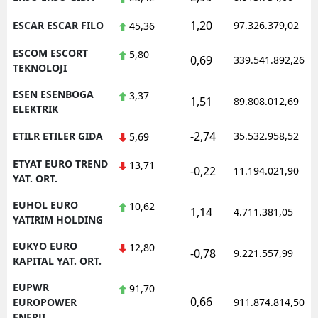
1,20
ESCAR ESCAR FILO
97.326.379,02
45,36
ESCOM ESCORT
5,80
0,69
339.541.892,26
TEKNOLOJI
ESEN ESENBOGA
3,37
1,51
89.808.012,69
ELEKTRIK
-2,74
ETILR ETILER GIDA
35.532.958,52
5,69
ETYAT EURO TREND
13,71
-0,22
11.194.021,90
YAT. ORT.
EUHOL EURO
10,62
1,14
4.711.381,05
YATIRIM HOLDING
EUKYO EURO
12,80
-0,78
9.221.557,99
KAPITAL YAT. ORT.
EUPWR
91,70
0,66
EUROPOWER
911.874.814,50
ENERJI