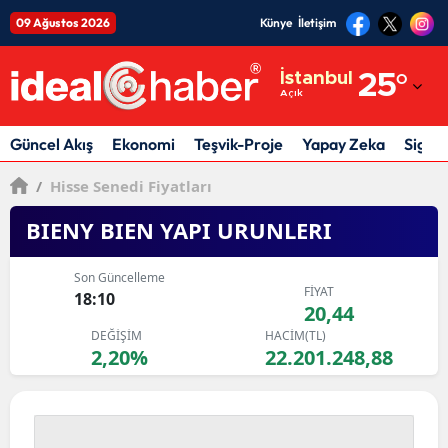
09 Ağustos 2026
Künye
İletişim
Adana
İstanbul
25
°
Açık
Adıyaman
Afyonkarahisar
Güncel Akış
Ekonomi
Teşvik-Proje
Yapay Zeka
Sigor
Ağrı
/
Hisse Senedi Fiyatları
Amasya
BIENY BIEN YAPI URUNLERI
Ankara
Son Güncelleme
FİYAT
18:10
Antalya
20,44
DEĞİŞİM
HACİM(TL)
Artvin
2,20%
22.201.248,88
Aydın
Balıkesir