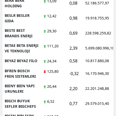
BERA BERA
13,09
0,08
52.186.577,97
HOLDING
BESLR BESLER
12,42
0,98
19.918.755,95
GIDA
BESTE BEST
29,30
0,69
228.598.259,82
BRANDS ENERJI
BETAE BETA ENERJI
111,20
2,39
5.699.080.996,10
VE TEKNOLOJI
0,58
BEYAZ BEYAZ FILO
10.817.880,08
24,34
BFREN BOSCH
125,80
-0,32
16.170.946,30
FREN SISTEMLERI
BIENY BIEN YAPI
20,44
2,20
22.201.248,88
URUNLERI
BIGCH BUYUK
6,52
0,77
29.579.015,40
SEFLER BIGCHEFS
BIGEN BIRLESIM