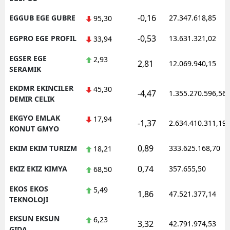
-0,16
EGGUB EGE GUBRE
27.347.618,85
95,30
-0,53
EGPRO EGE PROFIL
13.631.321,02
33,94
EGSER EGE
2,93
2,81
12.069.940,15
SERAMIK
EKDMR EKINCILER
45,30
-4,47
1.355.270.596,56
DEMIR CELIK
EKGYO EMLAK
17,94
-1,37
2.634.410.311,19
KONUT GMYO
0,89
EKIM EKIM TURIZM
333.625.168,70
18,21
0,74
EKIZ EKIZ KIMYA
357.655,50
68,50
EKOS EKOS
5,49
1,86
47.521.377,14
TEKNOLOJI
EKSUN EKSUN
6,23
3,32
42.791.974,53
GIDA