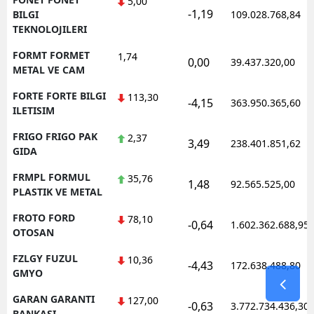
5,00
-1,19
BILGI
109.028.768,84
TEKNOLOJILERI
FORMT FORMET
1,74
0,00
39.437.320,00
METAL VE CAM
FORTE FORTE BILGI
113,30
-4,15
363.950.365,60
ILETISIM
FRIGO FRIGO PAK
2,37
3,49
238.401.851,62
GIDA
FRMPL FORMUL
35,76
1,48
92.565.525,00
PLASTIK VE METAL
FROTO FORD
78,10
-0,64
1.602.362.688,95
OTOSAN
FZLGY FUZUL
10,36
-4,43
172.638.488,80
GMYO
GARAN GARANTI
127,00
-0,63
3.772.734.436,30
BANKASI