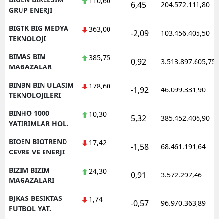
110,60
6,45
204.572.111,80
GRUP ENERJI
BIGTK BIG MEDYA
363,00
-2,09
103.456.405,50
TEKNOLOJI
BIMAS BIM
385,75
0,92
3.513.897.605,75
MAGAZALAR
BINBN BIN ULASIM
178,60
-1,92
46.099.331,90
TEKNOLOJILERI
BINHO 1000
10,30
5,32
385.452.406,90
YATIRIMLAR HOL.
BIOEN BIOTREND
17,42
-1,58
68.461.191,64
CEVRE VE ENERJI
BIZIM BIZIM
24,30
0,91
3.572.297,46
MAGAZALARI
BJKAS BESIKTAS
1,74
-0,57
96.970.363,89
FUTBOL YAT.