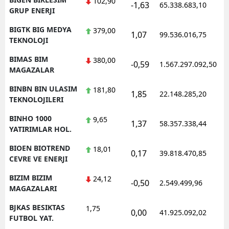
102,90
-1,63
65.338.683,10
1
GRUP ENERJI
BIGTK BIG MEDYA
379,00
1,07
99.536.016,75
1
TEKNOLOJI
BIMAS BIM
380,00
-0,59
1.567.297.092,50
1
MAGAZALAR
BINBN BIN ULASIM
181,80
1,85
22.148.285,20
1
TEKNOLOJILERI
BINHO 1000
9,65
1,37
58.357.338,44
1
YATIRIMLAR HOL.
BIOEN BIOTREND
18,01
0,17
39.818.470,85
1
CEVRE VE ENERJI
BIZIM BIZIM
24,12
-0,50
2.549.499,96
1
MAGAZALARI
BJKAS BESIKTAS
1,75
0,00
41.925.092,02
1
FUTBOL YAT.