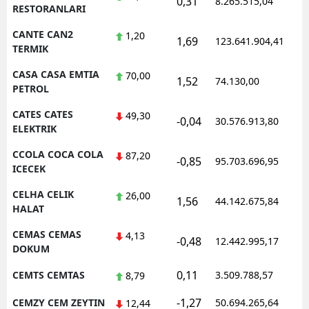
0,31
8.265.515,04
1
RESTORANLARI
CANTE CAN2
1,20
1,69
123.641.904,41
1
TERMIK
CASA CASA EMTIA
70,00
1,52
74.130,00
0
PETROL
CATES CATES
49,30
-0,04
30.576.913,80
1
ELEKTRIK
CCOLA COCA COLA
87,20
-0,85
95.703.696,95
1
ICECEK
CELHA CELIK
26,00
1,56
44.142.675,84
1
HALAT
CEMAS CEMAS
4,13
-0,48
12.442.995,17
1
DOKUM
0,11
CEMTS CEMTAS
3.509.788,57
1
8,79
-1,27
CEMZY CEM ZEYTIN
50.694.265,64
1
12,44