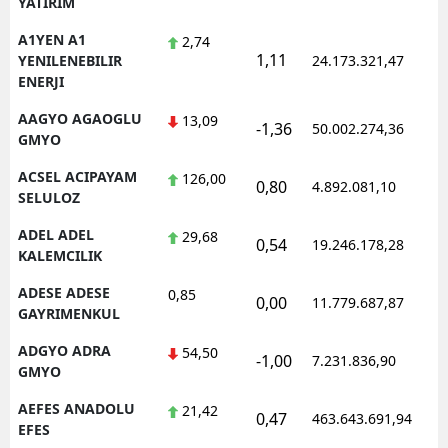
YATIRIM
Edirne
A1YEN A1
2,74
1,11
1
YENILENEBILIR
24.173.321,47
Elazığ
ENERJI
Erzincan
AAGYO AGAOGLU
13,09
-1,36
50.002.274,36
1
GMYO
Erzurum
ACSEL ACIPAYAM
126,00
0,80
4.892.081,10
1
Eskişehir
SELULOZ
Gaziantep
ADEL ADEL
29,68
0,54
19.246.178,28
1
KALEMCILIK
Giresun
ADESE ADESE
0,85
0,00
11.779.687,87
1
Gümüşhane
GAYRIMENKUL
ADGYO ADRA
54,50
Hakkari
-1,00
7.231.836,90
1
GMYO
Hatay
AEFES ANADOLU
21,42
0,47
463.643.691,94
1
EFES
Isparta