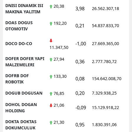
DNISI DINAMIK ISI
20,38
3,98
26.562.307,18
1
MAKINA YALITIM
DOAS DOGUS
192,20
0,21
54.837.833,70
1
OTOMOTIV
-1,00
DOCO DO-CO
27.669.365,00
1
11.347,50
DOFER DOFER YAPI
27,94
0,36
2.777.780,72
1
MALZEMELERI
DOFRB DOF
133,30
0,08
154.642.008,70
1
ROBOTIK
0,20
DOGUB DOGUSAN
7.329.938,25
1
76,85
DOHOL DOGAN
21,06
-0,09
15.129.918,22
1
HOLDING
DOKTA DOKTAS
21,30
0,95
1.830.391,06
1
DOKUMCULUK