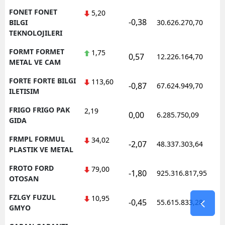
FONET FONET
5,20
-0,38
1
BILGI
30.626.270,70
TEKNOLOJILERI
FORMT FORMET
1,75
0,57
12.226.164,70
1
METAL VE CAM
FORTE FORTE BILGI
113,60
-0,87
67.624.949,70
1
ILETISIM
FRIGO FRIGO PAK
2,19
0,00
6.285.750,09
1
GIDA
FRMPL FORMUL
34,02
-2,07
48.337.303,64
1
PLASTIK VE METAL
FROTO FORD
79,00
-1,80
925.316.817,95
1
OTOSAN
FZLGY FUZUL
10,95
-0,45
55.615.833,28
1
GMYO