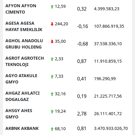
AFYON AFYON
12,59
0,32
Mersin
4.399.583,23
1
CIMENTO
İstanbul
AGESA AGESA
244,20
-0,16
107.866.919,35
1
HAYAT EMEKLILIK
İzmir
AGHOL ANADOLU
35,00
-0,68
37.538.336,10
1
Kars
GRUBU HOLDING
Kastamonu
AGROT AGROTECH
2,33
0,87
11.910.859,15
1
TEKNOLOJI
Kayseri
AGYO ATAKULE
7,33
0,41
196.290,99
1
GMYO
Kırklareli
AHGAZ AHLATCI
32,16
Kırşehir
0,19
21.225.717,56
1
DOGALGAZ
Kocaeli
AHSGY AHES
19,24
2,78
26.111.401,72
1
GMYO
Konya
0,81
AKBNK AKBANK
3.470.933.026,70
1
68,10
Kütahya