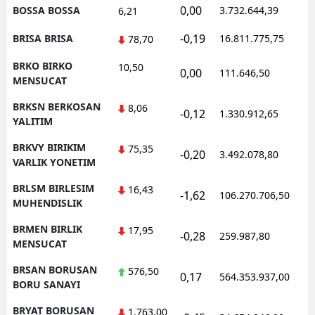
0,00
BOSSA BOSSA
3.732.644,39
1
6,21
-0,19
BRISA BRISA
16.811.775,75
1
78,70
BRKO BIRKO
10,50
0,00
111.646,50
0
MENSUCAT
BRKSN BERKOSAN
8,06
-0,12
1.330.912,65
1
YALITIM
BRKVY BIRIKIM
75,35
-0,20
3.492.078,80
1
VARLIK YONETIM
BRLSM BIRLESIM
16,43
-1,62
106.270.706,50
1
MUHENDISLIK
BRMEN BIRLIK
17,95
-0,28
259.987,80
0
MENSUCAT
BRSAN BORUSAN
576,50
0,17
564.353.937,00
1
BORU SANAYI
BRYAT BORUSAN
1.763,00