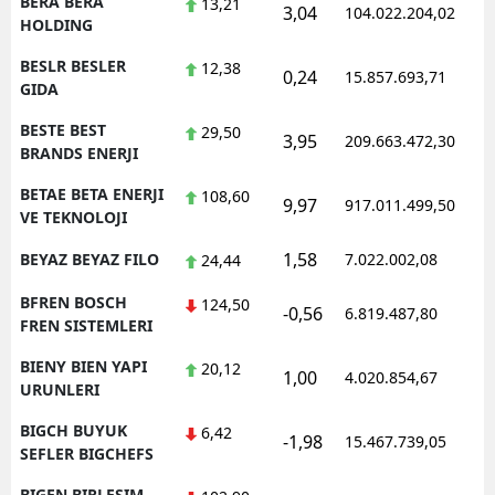
BERA BERA
13,21
3,04
104.022.204,02
1
HOLDING
BESLR BESLER
12,38
0,24
15.857.693,71
1
GIDA
BESTE BEST
29,50
3,95
209.663.472,30
1
BRANDS ENERJI
BETAE BETA ENERJI
108,60
9,97
917.011.499,50
1
VE TEKNOLOJI
1,58
BEYAZ BEYAZ FILO
7.022.002,08
1
24,44
BFREN BOSCH
124,50
-0,56
6.819.487,80
1
FREN SISTEMLERI
BIENY BIEN YAPI
20,12
1,00
4.020.854,67
1
URUNLERI
BIGCH BUYUK
6,42
-1,98
15.467.739,05
1
SEFLER BIGCHEFS
BIGEN BIRLESIM