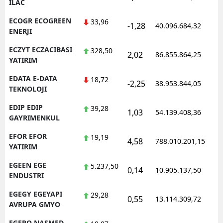
ILAC
ECOGR ECOGREEN
33,96
-1,28
40.096.684,32
1
ENERJI
ECZYT ECZACIBASI
328,50
2,02
86.855.864,25
1
YATIRIM
EDATA E-DATA
18,72
-2,25
38.953.844,05
1
TEKNOLOJI
EDIP EDIP
39,28
1,03
54.139.408,36
1
GAYRIMENKUL
EFOR EFOR
19,19
4,58
788.010.201,15
1
YATIRIM
EGEEN EGE
5.237,50
0,14
10.905.137,50
1
ENDUSTRI
EGEGY EGEYAPI
29,28
0,55
13.114.309,72
1
AVRUPA GMYO
EGEPO NASMED