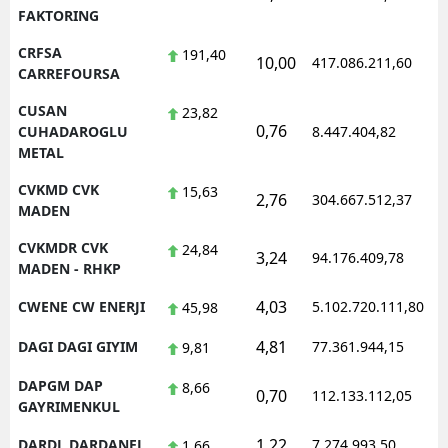
FAKTORING
CRFSA
191,40
10,00
417.086.211,60
1
CARREFOURSA
CUSAN
23,82
0,76
1
CUHADAROGLU
8.447.404,82
METAL
CVKMD CVK
15,63
2,76
304.667.512,37
1
MADEN
CVKMDR CVK
24,84
3,24
94.176.409,78
1
MADEN - RHKP
4,03
CWENE CW ENERJI
5.102.720.111,80
1
45,98
4,81
DAGI DAGI GIYIM
77.361.944,15
1
9,81
DAPGM DAP
8,66
0,70
112.133.112,05
1
GAYRIMENKUL
1,22
DARDL DARDANEL
7.274.993,50
1
1,66