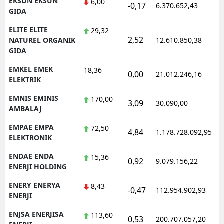
EKSUN EKSUN
6,00
-0,17
6.370.652,43
1
GIDA
ELITE ELITE
29,32
2,52
1
NATUREL ORGANIK
12.610.850,38
GIDA
EMKEL EMEK
18,36
0,00
21.012.246,16
1
ELEKTRIK
EMNIS EMINIS
170,00
3,09
30.090,00
0
AMBALAJ
EMPAE EMPA
72,50
4,84
1.178.728.092,95
1
ELEKTRONIK
ENDAE ENDA
15,36
0,92
9.079.156,22
1
ENERJI HOLDING
ENERY ENERYA
8,43
-0,47
112.954.902,93
1
ENERJI
ENJSA ENERJISA
113,60
0,53
200.707.057,20
1