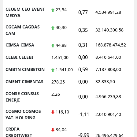
CEOEM CEO EVENT
23,54
0,77
4.534.991,28
1
MEDYA
CGCAM CAGDAS
40,30
0,35
32.140.300,58
1
CAM
0,31
CIMSA CIMSA
168.878.474,52
1
44,88
0,00
CLEBI CELEBI
8.416.641,00
1
1.451,00
0,59
CMBTN CIMBETON
7.187.808,00
1
1.541,00
0,00
CMENT CIMENTAS
32.833,50
0
278,25
CONSE CONSUS
2,26
0,00
4.956.239,83
1
ENERJI
COSMO COSMOS
116,10
-1,11
2.010.901,40
1
YAT. HOLDING
CRDFA
34,04
-9,99
1
CREDITWEST
26.496.429,64