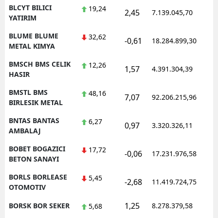
BLCYT BILICI
19,24
2,45
7.139.045,70
1
YATIRIM
BLUME BLUME
32,62
-0,61
18.284.899,30
1
METAL KIMYA
BMSCH BMS CELIK
12,26
1,57
4.391.304,39
1
HASIR
BMSTL BMS
48,16
7,07
92.206.215,96
1
BIRLESIK METAL
BNTAS BANTAS
6,27
0,97
3.320.326,11
1
AMBALAJ
BOBET BOGAZICI
17,72
-0,06
17.231.976,58
1
BETON SANAYI
BORLS BORLEASE
5,45
-2,68
11.419.724,75
1
OTOMOTIV
1,25
BORSK BOR SEKER
8.278.379,58
1
5,68