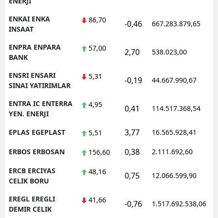
ENERJI
ENKAI ENKA
86,70
-0,46
667.283.879,65
1
INSAAT
ENPRA ENPARA
57,00
2,70
538.023,00
0
BANK
ENSRI ENSARI
5,31
-0,19
44.667.990,67
1
SINAI YATIRIMLAR
ENTRA IC ENTERRA
4,95
0,41
114.517.368,54
1
YEN. ENERJI
3,77
EPLAS EGEPLAST
16.565.928,41
1
5,51
0,38
ERBOS ERBOSAN
2.111.692,60
1
156,60
ERCB ERCIYAS
48,16
0,75
12.066.599,90
1
CELIK BORU
EREGL EREGLI
41,66
-0,76
1.517.692.538,06
1
DEMIR CELIK