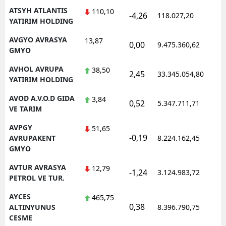
ATSYH ATLANTIS
110,10
-4,26
118.027,20
0
YATIRIM HOLDING
AVGYO AVRASYA
13,87
0,00
9.475.360,62
1
GMYO
AVHOL AVRUPA
38,50
2,45
33.345.054,80
1
YATIRIM HOLDING
AVOD A.V.O.D GIDA
3,84
0,52
5.347.711,71
1
VE TARIM
AVPGY
51,65
-0,19
1
AVRUPAKENT
8.224.162,45
GMYO
AVTUR AVRASYA
12,79
-1,24
3.124.983,72
1
PETROL VE TUR.
AYCES
465,75
0,38
1
ALTINYUNUS
8.396.790,75
CESME