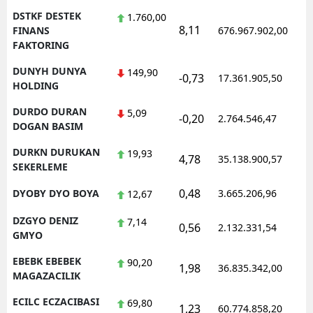
DSTKF DESTEK
1.760,00
8,11
1
FINANS
676.967.902,00
FAKTORING
DUNYH DUNYA
149,90
-0,73
17.361.905,50
1
HOLDING
DURDO DURAN
5,09
-0,20
2.764.546,47
1
DOGAN BASIM
DURKN DURUKAN
19,93
4,78
35.138.900,57
1
SEKERLEME
0,48
DYOBY DYO BOYA
3.665.206,96
1
12,67
DZGYO DENIZ
7,14
0,56
2.132.331,54
1
GMYO
EBEBK EBEBEK
90,20
1,98
36.835.342,00
1
MAGAZACILIK
ECILC ECZACIBASI
69,80
1,23
60.774.858,20
1