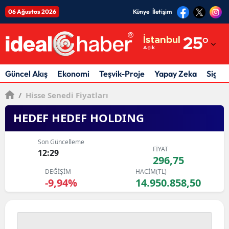
06 Ağustos 2026
Künye
İletişim
Adana
İstanbul
25
°
Açık
Adıyaman
Afyonkarahisar
Güncel Akış
Ekonomi
Teşvik-Proje
Yapay Zeka
Sigor
Ağrı
/
Hisse Senedi Fiyatları
Amasya
HEDEF HEDEF HOLDING
Ankara
Son Güncelleme
FİYAT
12:29
Antalya
296,75
DEĞİŞİM
HACİM(TL)
Artvin
-9,94%
14.950.858,50
Aydın
Balıkesir