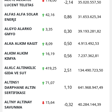
178,00
-2,14
35.020.557,50
1
LUCENT TELETAS
Yozgat
ALFAS ALFA SOLAR
42,16
0,86
31.653.625,34
1
ENERJI
Zonguldak
ALGYO ALARKO
3,35
Aksaray
0,30
39.193.281,82
1
GMYO
Bayburt
0,50
ALKA ALKIM KAGIT
4.913.492,53
1
8,09
Karaman
ALKIM ALKIM
16,19
0,56
7.237.362,81
1
KIMYA
Kırıkkale
ALKLC ALTINKILIC
419,25
2,51
134.490.723,50
1
Batman
GIDA VE SUT
Şırnak
ALTINS1
71,07
1,10
1
DARPHANE ALTIN
641.968.947,49
Bartın
SERTIFIKASI
Ardahan
ALTNY ALTINAY
15,64
-0,32
40.284.144,39
1
SAVUNMA
Iğdır