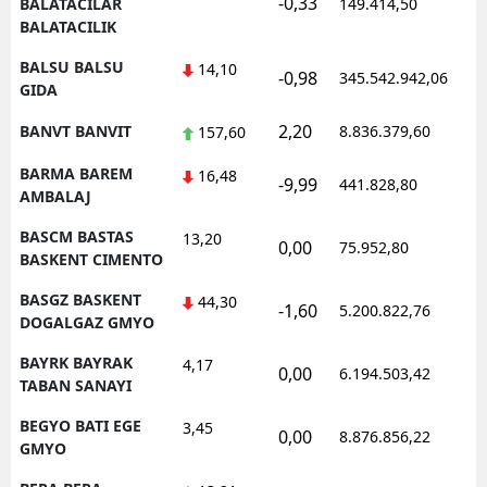
-0,33
0
BALATACILAR
149.414,50
BALATACILIK
BALSU BALSU
14,10
-0,98
345.542.942,06
1
GIDA
2,20
BANVT BANVIT
8.836.379,60
1
157,60
BARMA BAREM
16,48
-9,99
441.828,80
0
AMBALAJ
BASCM BASTAS
13,20
0,00
75.952,80
0
BASKENT CIMENTO
BASGZ BASKENT
44,30
-1,60
5.200.822,76
1
DOGALGAZ GMYO
BAYRK BAYRAK
4,17
0,00
6.194.503,42
1
TABAN SANAYI
BEGYO BATI EGE
3,45
0,00
8.876.856,22
1
GMYO