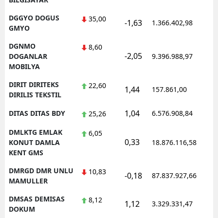
DGGYO DOGUS
35,00
-1,63
1.366.402,98
1
GMYO
DGNMO
8,60
-2,05
1
DOGANLAR
9.396.988,97
MOBILYA
DIRIT DIRITEKS
22,60
1,44
157.861,00
0
DIRILIS TEKSTIL
1,04
DITAS DITAS BDY
6.576.908,84
1
25,26
DMLKTG EMLAK
6,05
0,33
1
KONUT DAMLA
18.876.116,58
KENT GMS
DMRGD DMR UNLU
10,83
-0,18
87.837.927,66
1
MAMULLER
DMSAS DEMISAS
8,12
1,12
3.329.331,47
1
DOKUM