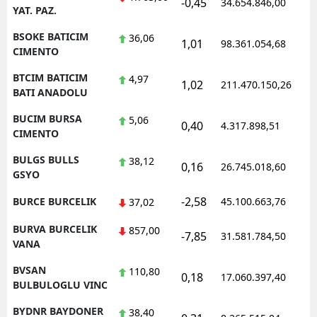
-0,45
34.654.846,00
1
YAT. PAZ.
BSOKE BATICIM
36,06
1,01
98.361.054,68
1
CIMENTO
BTCIM BATICIM
4,97
1,02
211.470.150,26
1
BATI ANADOLU
BUCIM BURSA
5,06
0,40
4.317.898,51
1
CIMENTO
BULGS BULLS
38,12
0,16
26.745.018,60
1
GSYO
-2,58
BURCE BURCELIK
45.100.663,76
1
37,02
BURVA BURCELIK
857,00
-7,85
31.581.784,50
1
VANA
BVSAN
110,80
0,18
17.060.397,40
1
BULBULOGLU VINC
BYDNR BAYDONER
38,40