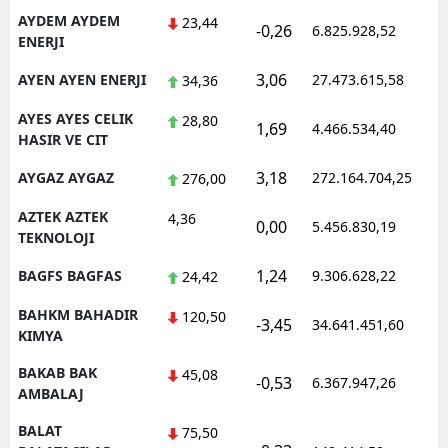
AYDEM AYDEM
23,44
-0,26
6.825.928,52
1
ENERJI
3,06
AYEN AYEN ENERJI
27.473.615,58
1
34,36
AYES AYES CELIK
28,80
1,69
4.466.534,40
0
HASIR VE CIT
3,18
AYGAZ AYGAZ
272.164.704,25
1
276,00
AZTEK AZTEK
4,36
0,00
5.456.830,19
1
TEKNOLOJI
1,24
BAGFS BAGFAS
9.306.628,22
1
24,42
BAHKM BAHADIR
120,50
-3,45
34.641.451,60
1
KIMYA
BAKAB BAK
45,08
-0,53
6.367.947,26
1
AMBALAJ
BALAT
75,50