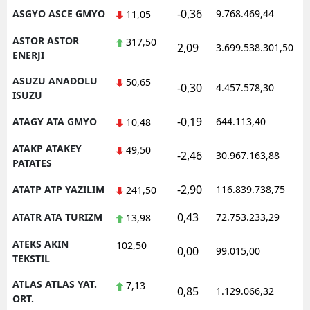
-0,36
ASGYO ASCE GMYO
9.768.469,44
1
11,05
ASTOR ASTOR
317,50
2,09
3.699.538.301,50
1
ENERJI
ASUZU ANADOLU
50,65
-0,30
4.457.578,30
1
ISUZU
-0,19
ATAGY ATA GMYO
644.113,40
1
10,48
ATAKP ATAKEY
49,50
-2,46
30.967.163,88
1
PATATES
-2,90
ATATP ATP YAZILIM
116.839.738,75
1
241,50
0,43
ATATR ATA TURIZM
72.753.233,29
1
13,98
ATEKS AKIN
102,50
0,00
99.015,00
0
TEKSTIL
ATLAS ATLAS YAT.
7,13
0,85
1.129.066,32
1
ORT.