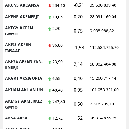
-0,21
AKCNS AKCANSA
39.630.839,40
1
234,10
Malatya
0,20
AKENR AKENERJI
28.091.160,04
1
10,05
Manisa
AKFGY AKFEN
2,70
0,75
9.088.988,82
1
Kahramanmaraş
GMYO
Mardin
AKFIS AKFEN
96,80
-1,53
112.584.726,70
1
INSAAT
Muğla
AKFYE AKFEN YEN.
23,90
2,14
58.902.404,08
1
ENERJI
Muş
0,46
AKGRT AKSIGORTA
15.260.717,14
1
6,55
Nevşehir
0,95
AKHAN AKHAN UN
101.053.321,00
1
40,40
Niğde
AKMGY AKMERKEZ
242,80
Ordu
0,50
2.316.299,10
1
GMYO
Rize
1,52
AKSA AKSA
96.314.876,75
1
12,72
Sakarya