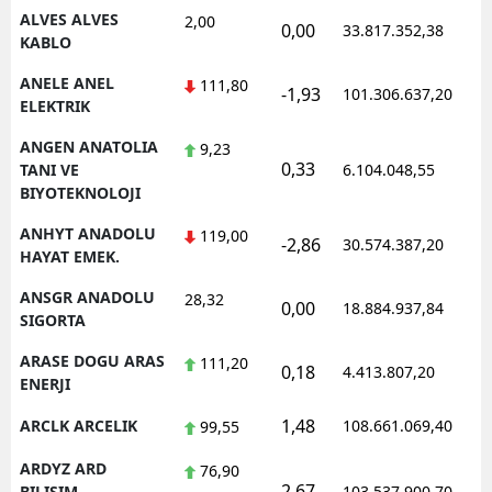
ALVES ALVES
2,00
0,00
33.817.352,38
1
KABLO
Yalova
ANELE ANEL
111,80
Karabük
-1,93
101.306.637,20
1
ELEKTRIK
Kilis
ANGEN ANATOLIA
9,23
0,33
1
TANI VE
6.104.048,55
Osmaniye
BIYOTEKNOLOJI
Düzce
ANHYT ANADOLU
119,00
-2,86
30.574.387,20
1
HAYAT EMEK.
ANSGR ANADOLU
28,32
0,00
18.884.937,84
1
SIGORTA
ARASE DOGU ARAS
111,20
0,18
4.413.807,20
1
ENERJI
1,48
ARCLK ARCELIK
108.661.069,40
1
99,55
ARDYZ ARD
76,90
2,67
1
BILISIM
103.537.900,70