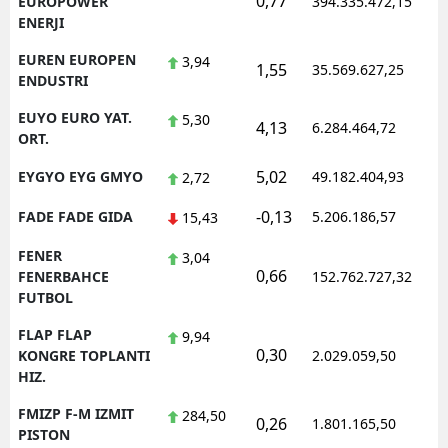
0,77
1
EUROPOWER
394.335.472,15
ENERJI
EUREN EUROPEN
3,94
1,55
35.569.627,25
1
ENDUSTRI
EUYO EURO YAT.
5,30
4,13
6.284.464,72
1
ORT.
5,02
EYGYO EYG GMYO
49.182.404,93
1
2,72
-0,13
FADE FADE GIDA
5.206.186,57
1
15,43
FENER
3,04
0,66
1
FENERBAHCE
152.762.727,32
FUTBOL
FLAP FLAP
9,94
0,30
1
KONGRE TOPLANTI
2.029.059,50
HIZ.
FMIZP F-M IZMIT
284,50
0,26
1.801.165,50
1
PISTON