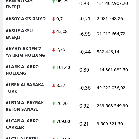
AKSEN AKSA
96,95
0,83
131.402.907,20
1
ENERJI
Samsun
-0,21
AKSGY AKIS GMYO
2.981.548,86
1
9,71
Siirt
AKSUE AKSU
43,08
-6,95
91.213.664,72
1
Sinop
ENERJI
AKYHO AKDENIZ
Sivas
2,25
-0,44
582.446,14
1
YATIRIM HOLDING
Tekirdağ
ALARK ALARKO
101,40
0,30
114.361.682,50
1
HOLDING
Tokat
ALBRK ALBARAKA
8,37
Trabzon
-0,36
49.222.036,92
1
TURK
Tunceli
ALBTN ALBAYRAK
26,26
0,92
269.568.549,90
1
BETON SANAYI
Şanlıurfa
ALCAR ALARKO
709,00
0,21
9.509.321,50
1
Uşak
CARRIER
Van
ALCTL ALCATEL