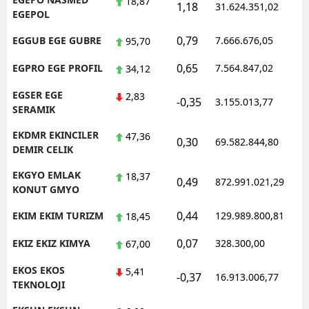
18,87
1,18
31.624.351,02
1
EGEPOL
0,79
EGGUB EGE GUBRE
7.666.676,05
1
95,70
0,65
EGPRO EGE PROFIL
7.564.847,02
1
34,12
EGSER EGE
2,83
-0,35
3.155.013,77
1
SERAMIK
EKDMR EKINCILER
47,36
0,30
69.582.844,80
1
DEMIR CELIK
EKGYO EMLAK
18,37
0,49
872.991.021,29
1
KONUT GMYO
0,44
EKIM EKIM TURIZM
129.989.800,81
1
18,45
0,07
EKIZ EKIZ KIMYA
328.300,00
0
67,00
EKOS EKOS
5,41
-0,37
16.913.006,77
1
TEKNOLOJI