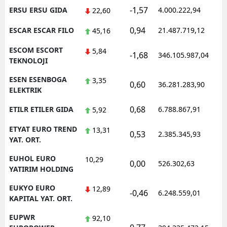
-1,57
ERSU ERSU GIDA
4.000.222,94
1
22,60
0,94
ESCAR ESCAR FILO
21.487.719,12
1
45,16
ESCOM ESCORT
5,84
-1,68
346.105.987,04
1
TEKNOLOJI
ESEN ESENBOGA
3,35
0,60
36.281.283,90
1
ELEKTRIK
0,68
ETILR ETILER GIDA
6.788.867,91
1
5,92
ETYAT EURO TREND
13,31
0,53
2.385.345,93
1
YAT. ORT.
EUHOL EURO
10,29
0,00
526.302,63
0
YATIRIM HOLDING
EUKYO EURO
12,89
-0,46
6.248.559,01
1
KAPITAL YAT. ORT.
EUPWR
92,10