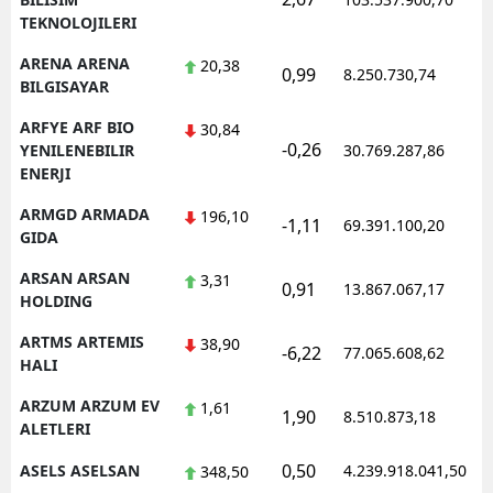
TEKNOLOJILERI
ARENA ARENA
20,38
0,99
8.250.730,74
1
BILGISAYAR
ARFYE ARF BIO
30,84
-0,26
1
YENILENEBILIR
30.769.287,86
ENERJI
ARMGD ARMADA
196,10
-1,11
69.391.100,20
1
GIDA
ARSAN ARSAN
3,31
0,91
13.867.067,17
1
HOLDING
ARTMS ARTEMIS
38,90
-6,22
77.065.608,62
1
HALI
ARZUM ARZUM EV
1,61
1,90
8.510.873,18
1
ALETLERI
0,50
ASELS ASELSAN
4.239.918.041,50
1
348,50