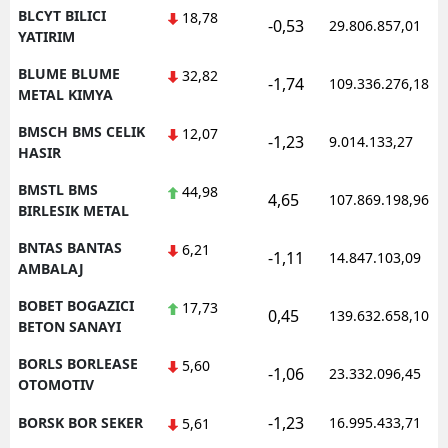
BLCYT BILICI
18,78
-0,53
29.806.857,01
YATIRIM
BLUME BLUME
32,82
-1,74
109.336.276,18
METAL KIMYA
BMSCH BMS CELIK
12,07
-1,23
9.014.133,27
HASIR
BMSTL BMS
44,98
4,65
107.869.198,96
BIRLESIK METAL
BNTAS BANTAS
6,21
-1,11
14.847.103,09
AMBALAJ
BOBET BOGAZICI
17,73
0,45
139.632.658,10
BETON SANAYI
BORLS BORLEASE
5,60
-1,06
23.332.096,45
OTOMOTIV
-1,23
BORSK BOR SEKER
16.995.433,71
5,61