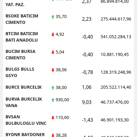
2,37
86.894.814,00
YAT. PAZ.
BSOKE BATICIM
35,70
2,23
275.444.617,96
CIMENTO
BTCIM BATICIM
4,92
-0,40
541.052.284,13
BATI ANADOLU
BUCIM BURSA
5,04
-0,40
10.881.190,45
CIMENTO
BULGS BULLS
38,06
-0,78
128.319.248,96
GSYO
1,06
BURCE BURCELIK
205.522.114,40
38,00
BURVA BURCELIK
930,00
9,03
46.737.476,00
VANA
BVSAN
110,60
-1,43
46.901.193,30
BULBULOGLU VINC
BYDNR BAYDONER
38,28