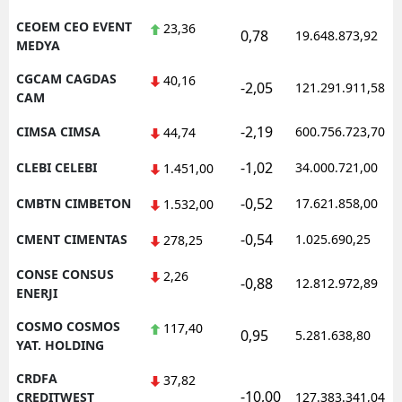
CEOEM CEO EVENT
23,36
0,78
19.648.873,92
MEDYA
CGCAM CAGDAS
40,16
-2,05
121.291.911,58
CAM
-2,19
CIMSA CIMSA
600.756.723,70
44,74
-1,02
CLEBI CELEBI
34.000.721,00
1.451,00
-0,52
CMBTN CIMBETON
17.621.858,00
1.532,00
-0,54
CMENT CIMENTAS
1.025.690,25
278,25
CONSE CONSUS
2,26
-0,88
12.812.972,89
ENERJI
COSMO COSMOS
117,40
0,95
5.281.638,80
YAT. HOLDING
CRDFA
37,82
-10,00
CREDITWEST
127.383.341,04