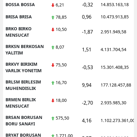
-0,32
BOSSA BOSSA
14.853.163,18
6,21
0,96
BRISA BRISA
10.473.913,85
78,85
BRKO BIRKO
10,50
-1,87
2.951.949,58
MENSUCAT
BRKSN BERKOSAN
8,07
1,51
4.131.704,54
YALITIM
BRKVY BIRIKIM
75,50
-0,53
15.301.408,35
VARLIK YONETIM
BRLSM BIRLESIM
16,70
9,94
177.128.457,88
MUHENDISLIK
BRMEN BIRLIK
18,00
-2,70
2.935.985,30
MENSUCAT
BRSAN BORUSAN
575,50
4,16
1.102.273.361,00
BORU SANAYI
BRYAT BORUSAN
1.771,00