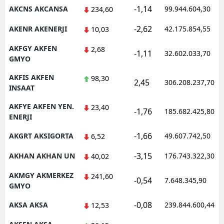
-1,14
AKCNS AKCANSA
99.944.604,30
234,60
Malatya
-2,62
AKENR AKENERJI
42.175.854,55
10,03
Manisa
AKFGY AKFEN
2,68
-1,11
32.602.033,70
Kahramanmaraş
GMYO
Mardin
AKFIS AKFEN
98,30
2,45
306.208.237,70
INSAAT
Muğla
AKFYE AKFEN YEN.
23,40
-1,76
185.682.425,80
ENERJI
Muş
-1,66
AKGRT AKSIGORTA
49.607.742,50
6,52
Nevşehir
-3,15
AKHAN AKHAN UN
176.743.322,30
40,02
Niğde
AKMGY AKMERKEZ
241,60
Ordu
-0,54
7.648.345,90
GMYO
Rize
-0,08
AKSA AKSA
239.844.600,44
12,53
Sakarya