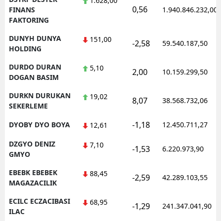
1.628,00
0,56
FINANS
1.940.846.232,00
FAKTORING
DUNYH DUNYA
151,00
-2,58
59.540.187,50
HOLDING
DURDO DURAN
5,10
2,00
10.159.299,50
DOGAN BASIM
DURKN DURUKAN
19,02
8,07
38.568.732,06
SEKERLEME
-1,18
DYOBY DYO BOYA
12.450.711,27
12,61
DZGYO DENIZ
7,10
-1,53
6.220.973,90
GMYO
EBEBK EBEBEK
88,45
-2,59
42.289.103,55
MAGAZACILIK
ECILC ECZACIBASI
68,95
-1,29
241.347.041,90
ILAC