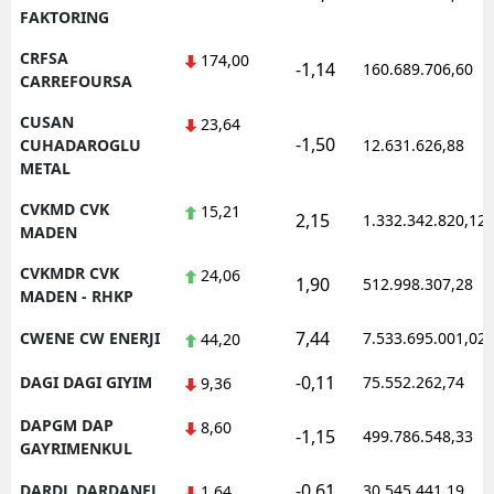
FAKTORING
CRFSA
174,00
-1,14
160.689.706,60
CARREFOURSA
CUSAN
23,64
-1,50
CUHADAROGLU
12.631.626,88
METAL
CVKMD CVK
15,21
2,15
1.332.342.820,12
MADEN
CVKMDR CVK
24,06
1,90
512.998.307,28
MADEN - RHKP
7,44
CWENE CW ENERJI
7.533.695.001,02
44,20
-0,11
DAGI DAGI GIYIM
75.552.262,74
9,36
DAPGM DAP
8,60
-1,15
499.786.548,33
GAYRIMENKUL
-0,61
DARDL DARDANEL
30.545.441,19
1,64