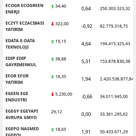
ECOGR ECOGREEN
34,40
0,64
250.303.323,32
ENERJI
ECZYT ECZACIBASI
322,00
-0,92
82.779.318,75
YATIRIM
EDATA E-DATA
19,15
4,64
194.415.325,43
TEKNOLOJI
EDIP EDIP
38,88
5,31
153.878.830,38
GAYRIMENKUL
EFOR EFOR
18,35
1,94
2.420.538.877,84
YATIRIM
EGEEN EGE
5.230,00
-0,66
34.011.945,00
ENDUSTRI
EGEGY EGEYAPI
29,12
0,00
33.361.295,62
AVRUPA GMYO
EGEPO NASMED
18,65
1,91
50.433.671,29
EGEPOL