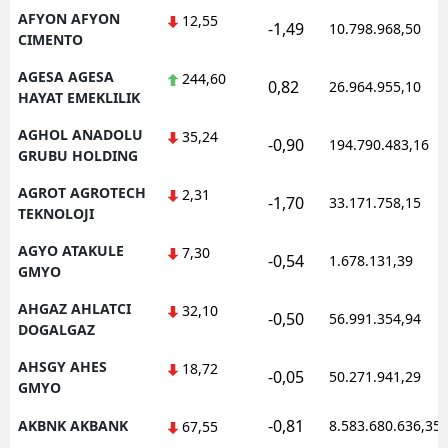
AFYON AFYON
12,55
-1,49
Mersin
10.798.968,50
CIMENTO
İstanbul
AGESA AGESA
244,60
0,82
26.964.955,10
HAYAT EMEKLILIK
İzmir
AGHOL ANADOLU
35,24
-0,90
194.790.483,16
Kars
GRUBU HOLDING
Kastamonu
AGROT AGROTECH
2,31
-1,70
33.171.758,15
TEKNOLOJI
Kayseri
AGYO ATAKULE
7,30
-0,54
1.678.131,39
GMYO
Kırklareli
AHGAZ AHLATCI
32,10
Kırşehir
-0,50
56.991.354,94
DOGALGAZ
Kocaeli
AHSGY AHES
18,72
-0,05
50.271.941,29
GMYO
Konya
-0,81
AKBNK AKBANK
8.583.680.636,35
67,55
Kütahya