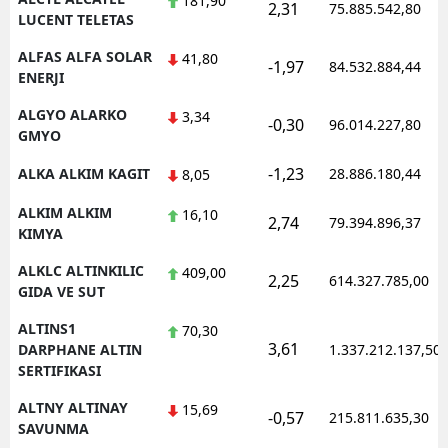
181,90
2,31
75.885.542,80
LUCENT TELETAS
Yozgat
ALFAS ALFA SOLAR
41,80
-1,97
84.532.884,44
ENERJI
Zonguldak
ALGYO ALARKO
3,34
Aksaray
-0,30
96.014.227,80
GMYO
Bayburt
-1,23
ALKA ALKIM KAGIT
28.886.180,44
8,05
Karaman
ALKIM ALKIM
16,10
2,74
79.394.896,37
KIMYA
Kırıkkale
ALKLC ALTINKILIC
409,00
2,25
614.327.785,00
Batman
GIDA VE SUT
Şırnak
ALTINS1
70,30
3,61
DARPHANE ALTIN
1.337.212.137,50
Bartın
SERTIFIKASI
Ardahan
ALTNY ALTINAY
15,69
-0,57
215.811.635,30
SAVUNMA
Iğdır