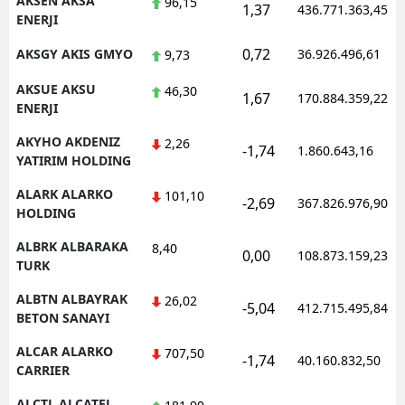
AKSEN AKSA
96,15
1,37
436.771.363,45
ENERJI
Samsun
0,72
AKSGY AKIS GMYO
36.926.496,61
9,73
Siirt
AKSUE AKSU
46,30
1,67
170.884.359,22
Sinop
ENERJI
AKYHO AKDENIZ
Sivas
2,26
-1,74
1.860.643,16
YATIRIM HOLDING
Tekirdağ
ALARK ALARKO
101,10
-2,69
367.826.976,90
HOLDING
Tokat
ALBRK ALBARAKA
8,40
Trabzon
0,00
108.873.159,23
TURK
Tunceli
ALBTN ALBAYRAK
26,02
-5,04
412.715.495,84
BETON SANAYI
Şanlıurfa
ALCAR ALARKO
707,50
-1,74
40.160.832,50
Uşak
CARRIER
Van
ALCTL ALCATEL