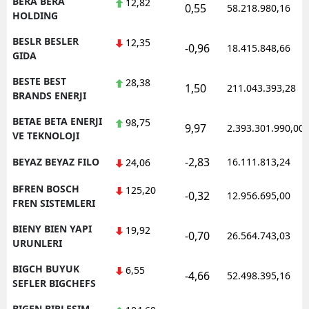
BERA BERA
12,82
0,55
58.218.980,16
HOLDING
BESLR BESLER
12,35
-0,96
18.415.848,66
GIDA
BESTE BEST
28,38
1,50
211.043.393,28
BRANDS ENERJI
BETAE BETA ENERJI
98,75
9,97
2.393.301.990,00
VE TEKNOLOJI
-2,83
BEYAZ BEYAZ FILO
16.111.813,24
24,06
BFREN BOSCH
125,20
-0,32
12.956.695,00
FREN SISTEMLERI
BIENY BIEN YAPI
19,92
-0,70
26.564.743,03
URUNLERI
BIGCH BUYUK
6,55
-4,66
52.498.395,16
SEFLER BIGCHEFS
BIGEN BIRLESIM