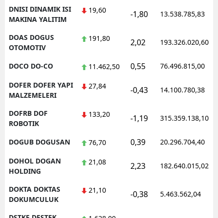
DNISI DINAMIK ISI
19,60
-1,80
13.538.785,83
MAKINA YALITIM
DOAS DOGUS
191,80
2,02
193.326.020,60
OTOMOTIV
0,55
DOCO DO-CO
76.496.815,00
11.462,50
DOFER DOFER YAPI
27,84
-0,43
14.100.780,38
MALZEMELERI
DOFRB DOF
133,20
-1,19
315.359.138,10
ROBOTIK
0,39
DOGUB DOGUSAN
20.296.704,40
76,70
DOHOL DOGAN
21,08
2,23
182.640.015,02
HOLDING
DOKTA DOKTAS
21,10
-0,38
5.463.562,04
DOKUMCULUK
DSTKF DESTEK