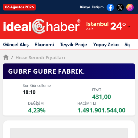
06 Ağustos 2026
Künye
İletişim
Adana
İstanbul
24
°
Açık
Adıyaman
Afyonkarahisar
Güncel Akış
Ekonomi
Teşvik-Proje
Yapay Zeka
Sigor
Ağrı
/
Hisse Senedi Fiyatları
Amasya
GUBRF GUBRE FABRIK.
Ankara
Son Güncelleme
FİYAT
18:10
Antalya
431,00
DEĞİŞİM
HACİM(TL)
Artvin
4,23%
1.491.901.544,00
Aydın
Balıkesir