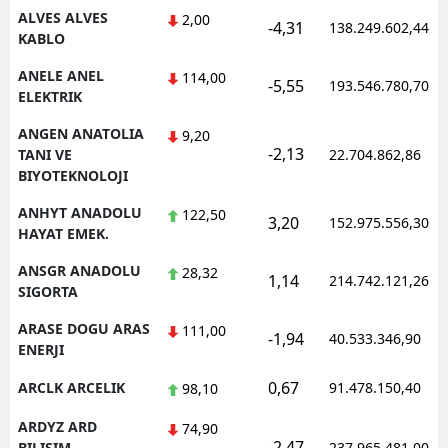
ALVES ALVES
2,00
-4,31
138.249.602,44
KABLO
Yalova
ANELE ANEL
114,00
Karabük
-5,55
193.546.780,70
ELEKTRIK
Kilis
ANGEN ANATOLIA
9,20
-2,13
TANI VE
22.704.862,86
Osmaniye
BIYOTEKNOLOJI
Düzce
ANHYT ANADOLU
122,50
3,20
152.975.556,30
HAYAT EMEK.
ANSGR ANADOLU
28,32
1,14
214.742.121,26
SIGORTA
ARASE DOGU ARAS
111,00
-1,94
40.533.346,90
ENERJI
0,67
ARCLK ARCELIK
91.478.150,40
98,10
ARDYZ ARD
74,90
-2,47
BILISIM
237.965.481,00