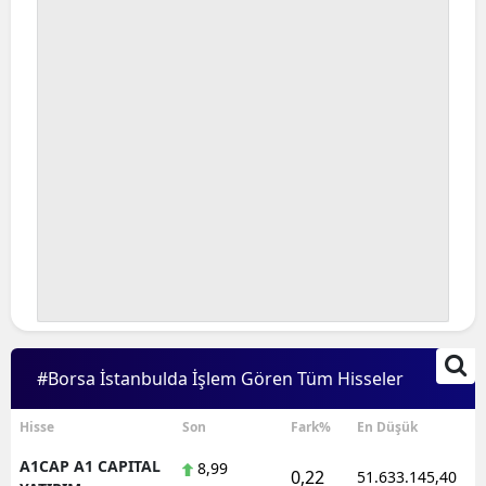
Bilecik
Bingöl
Bitlis
Bolu
Burdur
Bursa
Çanakkale
Çankırı
#Borsa İstanbulda İşlem Gören Tüm Hisseler
Çorum
Denizli
Hisse
Son
Fark%
En Düşük
A1CAP A1 CAPITAL
8,99
Diyarbakır
0,22
51.633.145,40