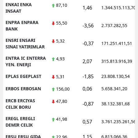
ENKAI ENKA
87,10
1,46
1.344.515.113,70
INSAAT
ENPRA ENPARA
55,50
-3,56
2.737.282,55
BANK
ENSRI ENSARI
5,32
-0,37
171.251.411,51
SINAI YATIRIMLAR
ENTRA IC ENTERRA
4,93
2,07
315.813.916,39
YEN. ENERJI
-1,85
EPLAS EGEPLAST
23.808.130,54
5,31
0,06
ERBOS ERBOSAN
5.658.341,20
156,00
ERCB ERCIYAS
47,80
-0,87
38.132.381,68
CELIK BORU
EREGL EREGLI
41,98
0,57
3.761.235.261,56
DEMIR CELIK
1,15
ERSU ERSU GIDA
6.813.066,36
22,96