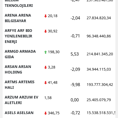
TEKNOLOJILERI
ARENA ARENA
20,18
-2,04
27.834.820,34
BILGISAYAR
ARFYE ARF BIO
30,92
-0,71
YENILENEBILIR
96.348.440,86
ENERJI
ARMGD ARMADA
198,30
5,53
214.841.345,20
GIDA
ARSAN ARSAN
3,28
-2,09
34.944.115,03
HOLDING
ARTMS ARTEMIS
41,48
-9,98
193.777.304,42
HALI
ARZUM ARZUM EV
1,58
0,00
25.405.079,79
ALETLERI
-0,72
ASELS ASELSAN
15.538.518.531,5
346,75