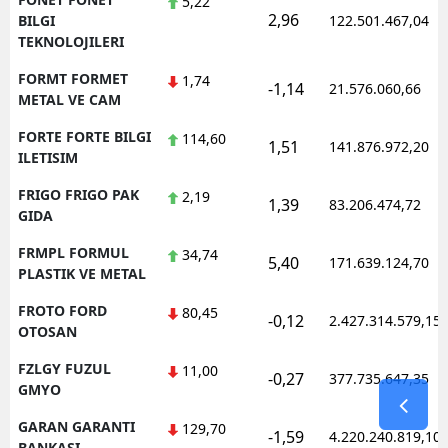
5,22
2,96
BILGI
122.501.467,04
TEKNOLOJILERI
FORMT FORMET
1,74
-1,14
21.576.060,66
METAL VE CAM
FORTE FORTE BILGI
114,60
1,51
141.876.972,20
ILETISIM
FRIGO FRIGO PAK
2,19
1,39
83.206.474,72
GIDA
FRMPL FORMUL
34,74
5,40
171.639.124,70
PLASTIK VE METAL
FROTO FORD
80,45
-0,12
2.427.314.579,15
OTOSAN
FZLGY FUZUL
11,00
-0,27
377.735.647,35
GMYO
GARAN GARANTI
129,70
-1,59
4.220.240.819,10
BANKASI