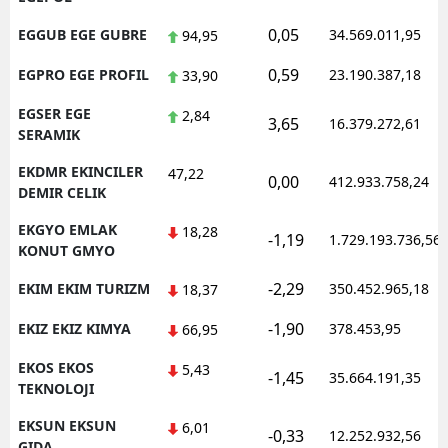
0,05
EGGUB EGE GUBRE
34.569.011,95
94,95
0,59
EGPRO EGE PROFIL
23.190.387,18
33,90
EGSER EGE
2,84
3,65
16.379.272,61
SERAMIK
EKDMR EKINCILER
47,22
0,00
412.933.758,24
DEMIR CELIK
EKGYO EMLAK
18,28
-1,19
1.729.193.736,56
KONUT GMYO
-2,29
EKIM EKIM TURIZM
350.452.965,18
18,37
-1,90
EKIZ EKIZ KIMYA
378.453,95
66,95
EKOS EKOS
5,43
-1,45
35.664.191,35
TEKNOLOJI
EKSUN EKSUN
6,01
-0,33
12.252.932,56
GIDA