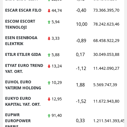
-0,40
ESCAR ESCAR FILO
73.366.395,70
44,74
ESCOM ESCORT
5,94
10,00
78.242.623,46
TEKNOLOJI
ESEN ESENBOGA
3,33
-0,89
68.458.922,29
ELEKTRIK
0,17
ETILR ETILER GIDA
30.049.053,88
5,88
ETYAT EURO TREND
13,24
-1,12
11.442.090,27
YAT. ORT.
EUHOL EURO
10,29
1,88
5.569.747,39
YATIRIM HOLDING
EUKYO EURO
12,95
-1,52
11.672.943,80
KAPITAL YAT. ORT.
EUPWR
91,40
0,33
EUROPOWER
1.211.541.393,45
ENERJI