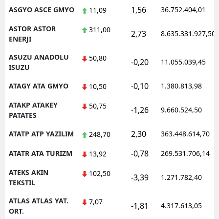
1,56
ASGYO ASCE GMYO
36.752.404,01
11,09
ASTOR ASTOR
311,00
2,73
8.635.331.927,50
ENERJI
ASUZU ANADOLU
50,80
-0,20
11.055.039,45
ISUZU
-0,10
ATAGY ATA GMYO
1.380.813,98
10,50
ATAKP ATAKEY
50,75
-1,26
9.660.524,50
PATATES
2,30
ATATP ATP YAZILIM
363.448.614,70
248,70
-0,78
ATATR ATA TURIZM
269.531.706,14
13,92
ATEKS AKIN
102,50
-3,39
1.271.782,40
TEKSTIL
ATLAS ATLAS YAT.
7,07
-1,81
4.317.613,05
ORT.