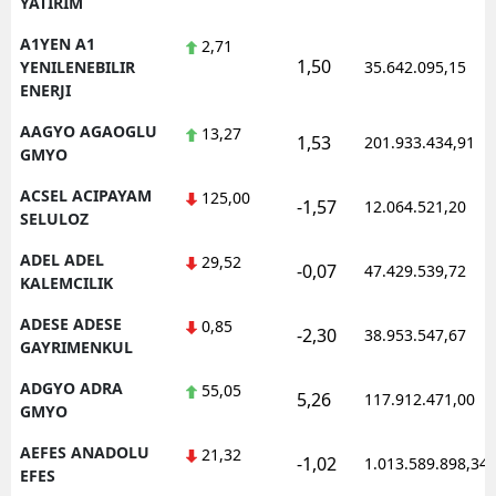
YATIRIM
Edirne
A1YEN A1
2,71
1,50
YENILENEBILIR
35.642.095,15
Elazığ
ENERJI
Erzincan
AAGYO AGAOGLU
13,27
1,53
201.933.434,91
GMYO
Erzurum
ACSEL ACIPAYAM
125,00
-1,57
12.064.521,20
Eskişehir
SELULOZ
Gaziantep
ADEL ADEL
29,52
-0,07
47.429.539,72
KALEMCILIK
Giresun
ADESE ADESE
0,85
-2,30
38.953.547,67
Gümüşhane
GAYRIMENKUL
ADGYO ADRA
55,05
Hakkari
5,26
117.912.471,00
GMYO
Hatay
AEFES ANADOLU
21,32
-1,02
1.013.589.898,34
EFES
Isparta