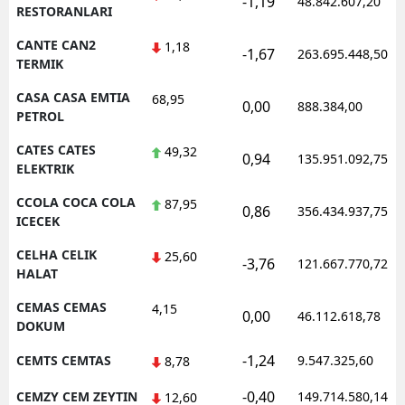
-1,19
48.842.607,20
RESTORANLARI
CANTE CAN2
1,18
-1,67
263.695.448,50
TERMIK
CASA CASA EMTIA
68,95
0,00
888.384,00
PETROL
CATES CATES
49,32
0,94
135.951.092,75
ELEKTRIK
CCOLA COCA COLA
87,95
0,86
356.434.937,75
ICECEK
CELHA CELIK
25,60
-3,76
121.667.770,72
HALAT
CEMAS CEMAS
4,15
0,00
46.112.618,78
DOKUM
-1,24
CEMTS CEMTAS
9.547.325,60
8,78
-0,40
CEMZY CEM ZEYTIN
149.714.580,14
12,60