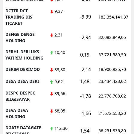
DCTTR DCT
9,37
-9,99
TRADING DIS
183.354.141,37
TICARET
DENGE DENGE
2,31
-2,94
32.082.849,05
HOLDING
DERHL DERLUKS
10,40
0,19
57.721.589,50
YATIRIM HOLDING
-2,14
DERIM DERIMOD
18.900.925,70
33,80
1,48
DESA DESA DERI
23.434.423,02
9,62
DESPC DESPEC
39,66
-1,78
22.778.708,02
BILGISAYAR
DEVA DEVA
68,05
-1,66
21.672.553,20
HOLDING
DGATE DATAGATE
112,30
1,54
66.251.336,80
BILGISAYAR