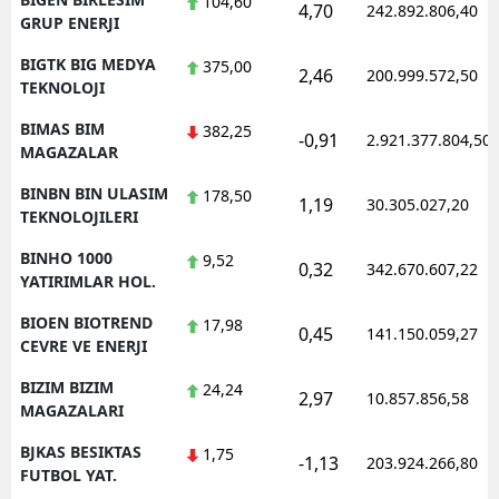
104,60
4,70
242.892.806,40
GRUP ENERJI
BIGTK BIG MEDYA
375,00
2,46
200.999.572,50
TEKNOLOJI
BIMAS BIM
382,25
-0,91
2.921.377.804,50
MAGAZALAR
BINBN BIN ULASIM
178,50
1,19
30.305.027,20
TEKNOLOJILERI
BINHO 1000
9,52
0,32
342.670.607,22
YATIRIMLAR HOL.
BIOEN BIOTREND
17,98
0,45
141.150.059,27
CEVRE VE ENERJI
BIZIM BIZIM
24,24
2,97
10.857.856,58
MAGAZALARI
BJKAS BESIKTAS
1,75
-1,13
203.924.266,80
FUTBOL YAT.