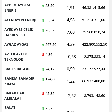
AYDEM AYDEM
23,50
1,91
46.381.415,66
ENERJI
4,58
AYEN AYEN ENERJI
51.214.311,00
33,34
AYES AYES CELIK
28,32
7,60
25.560.010,74
HASIR VE CIT
4,39
AYGAZ AYGAZ
422.800.552,50
267,50
AZTEK AZTEK
4,36
-0,68
12.875.883,14
TEKNOLOJI
0,50
BAGFS BAGFAS
23.172.977,44
24,12
BAHKM BAHADIR
124,80
1,22
66.932.480,80
KIMYA
BAKAB BAK
45,32
-2,62
18.793.148,60
AMBALAJ
BALAT
75,75