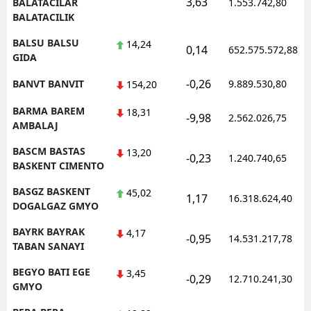
3,63
BALATACILAR
1.553.742,80
BALATACILIK
BALSU BALSU
14,24
0,14
652.575.572,88
GIDA
-0,26
BANVT BANVIT
9.889.530,80
154,20
BARMA BAREM
18,31
-9,98
2.562.026,75
AMBALAJ
BASCM BASTAS
13,20
-0,23
1.240.740,65
BASKENT CIMENTO
BASGZ BASKENT
45,02
1,17
16.318.624,40
DOGALGAZ GMYO
BAYRK BAYRAK
4,17
-0,95
14.531.217,78
TABAN SANAYI
BEGYO BATI EGE
3,45
-0,29
12.710.241,30
GMYO