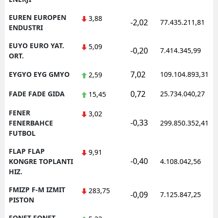
EUREN EUROPEN
3,88
-2,02
77.435.211,81
ENDUSTRI
EUYO EURO YAT.
5,09
-0,20
7.414.345,99
ORT.
7,02
EYGYO EYG GMYO
109.104.893,31
2,59
0,72
FADE FADE GIDA
25.734.040,27
15,45
FENER
3,02
-0,33
FENERBAHCE
299.850.352,41
FUTBOL
FLAP FLAP
9,91
-0,40
KONGRE TOPLANTI
4.108.042,56
HIZ.
FMIZP F-M IZMIT
283,75
-0,09
7.125.847,25
PISTON
FONET FONET