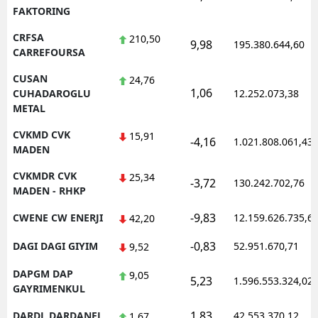
FAKTORING
CRFSA
210,50
9,98
195.380.644,60
CARREFOURSA
CUSAN
24,76
1,06
CUHADAROGLU
12.252.073,38
METAL
CVKMD CVK
15,91
-4,16
1.021.808.061,43
MADEN
CVKMDR CVK
25,34
-3,72
130.242.702,76
MADEN - RHKP
-9,83
CWENE CW ENERJI
12.159.626.735,6
42,20
-0,83
DAGI DAGI GIYIM
52.951.670,71
9,52
DAPGM DAP
9,05
5,23
1.596.553.324,02
GAYRIMENKUL
1,83
DARDL DARDANEL
42.553.370,12
1,67