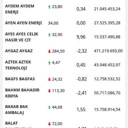
AYDEM AYDEM
23,80
0,34
21.045.453,24
ENERJI
0,00
AYEN AYEN ENERJI
27.525.395,28
34,00
AYES AYES CELIK
32,90
9,96
15.537.490,88
HASIR VE CIT
-2,32
AYGAZ AYGAZ
471.219.693,00
284,50
AZTEK AZTEK
4,47
0,45
43.048.452,97
TEKNOLOJI
-0,82
BAGFS BAGFAS
12.758.532,52
24,32
BAHKM BAHADIR
113,30
-2,41
50.717.086,70
KIMYA
BAKAB BAK
44,68
1,55
15.758.914,54
AMBALAJ
BALAT
72,00