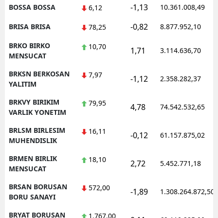
-1,13
BOSSA BOSSA
10.361.008,49
6,12
-0,82
BRISA BRISA
8.877.952,10
78,25
BRKO BIRKO
10,70
1,71
3.114.636,70
MENSUCAT
BRKSN BERKOSAN
7,97
-1,12
2.358.282,37
YALITIM
BRKVY BIRIKIM
79,95
4,78
74.542.532,65
VARLIK YONETIM
BRLSM BIRLESIM
16,11
-0,12
61.157.875,02
MUHENDISLIK
BRMEN BIRLIK
18,10
2,72
5.452.771,18
MENSUCAT
BRSAN BORUSAN
572,00
-1,89
1.308.264.872,50
BORU SANAYI
BRYAT BORUSAN
1.767,00