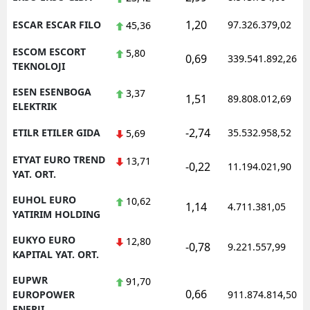
1,20
ESCAR ESCAR FILO
97.326.379,02
45,36
ESCOM ESCORT
5,80
0,69
339.541.892,26
TEKNOLOJI
ESEN ESENBOGA
3,37
1,51
89.808.012,69
ELEKTRIK
-2,74
ETILR ETILER GIDA
35.532.958,52
5,69
ETYAT EURO TREND
13,71
-0,22
11.194.021,90
YAT. ORT.
EUHOL EURO
10,62
1,14
4.711.381,05
YATIRIM HOLDING
EUKYO EURO
12,80
-0,78
9.221.557,99
KAPITAL YAT. ORT.
EUPWR
91,70
0,66
EUROPOWER
911.874.814,50
ENERJI