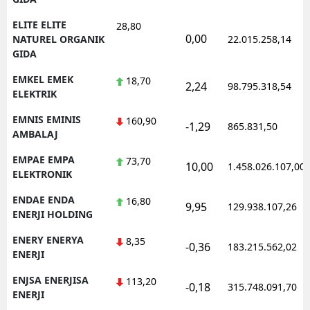
ELITE ELITE
28,80
0,00
NATUREL ORGANIK
22.015.258,14
GIDA
EMKEL EMEK
18,70
2,24
98.795.318,54
ELEKTRIK
EMNIS EMINIS
160,90
-1,29
865.831,50
AMBALAJ
EMPAE EMPA
73,70
10,00
1.458.026.107,00
ELEKTRONIK
ENDAE ENDA
16,80
9,95
129.938.107,26
ENERJI HOLDING
ENERY ENERYA
8,35
-0,36
183.215.562,02
ENERJI
ENJSA ENERJISA
113,20
-0,18
315.748.091,70
ENERJI