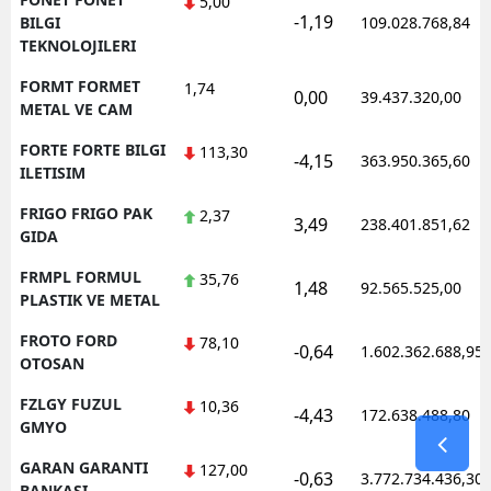
5,00
-1,19
BILGI
109.028.768,84
TEKNOLOJILERI
FORMT FORMET
1,74
0,00
39.437.320,00
METAL VE CAM
FORTE FORTE BILGI
113,30
-4,15
363.950.365,60
ILETISIM
FRIGO FRIGO PAK
2,37
3,49
238.401.851,62
GIDA
FRMPL FORMUL
35,76
1,48
92.565.525,00
PLASTIK VE METAL
FROTO FORD
78,10
-0,64
1.602.362.688,95
OTOSAN
FZLGY FUZUL
10,36
-4,43
172.638.488,80
GMYO
GARAN GARANTI
127,00
-0,63
3.772.734.436,30
BANKASI