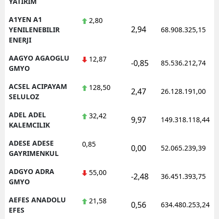
YATIRIM
Edirne
A1YEN A1
2,80
2,94
YENILENEBILIR
68.908.325,15
Elazığ
ENERJI
Erzincan
AAGYO AGAOGLU
12,87
-0,85
85.536.212,74
GMYO
Erzurum
ACSEL ACIPAYAM
128,50
2,47
26.128.191,00
Eskişehir
SELULOZ
Gaziantep
ADEL ADEL
32,42
9,97
149.318.118,44
KALEMCILIK
Giresun
ADESE ADESE
0,85
0,00
52.065.239,39
Gümüşhane
GAYRIMENKUL
ADGYO ADRA
55,00
Hakkari
-2,48
36.451.393,75
GMYO
Hatay
AEFES ANADOLU
21,58
0,56
634.480.253,24
EFES
Isparta