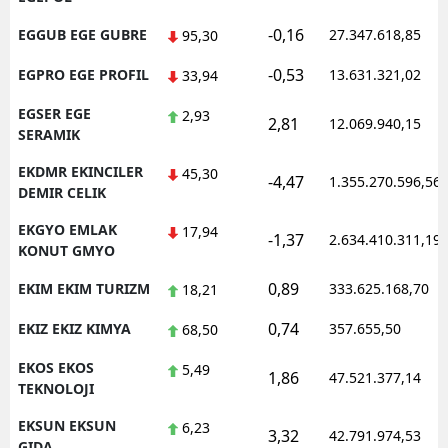
-0,16
EGGUB EGE GUBRE
27.347.618,85
95,30
-0,53
EGPRO EGE PROFIL
13.631.321,02
33,94
EGSER EGE
2,93
2,81
12.069.940,15
SERAMIK
EKDMR EKINCILER
45,30
-4,47
1.355.270.596,56
DEMIR CELIK
EKGYO EMLAK
17,94
-1,37
2.634.410.311,19
KONUT GMYO
0,89
EKIM EKIM TURIZM
333.625.168,70
18,21
0,74
EKIZ EKIZ KIMYA
357.655,50
68,50
EKOS EKOS
5,49
1,86
47.521.377,14
TEKNOLOJI
EKSUN EKSUN
6,23
3,32
42.791.974,53
GIDA