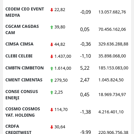
CEOEM CEO EVENT
22,82
-0,09
13.057.682,76
MEDYA
CGCAM CAGDAS
39,80
0,05
70.456.162,06
CAM
-0,36
CIMSA CIMSA
329.636.288,88
44,82
-1,10
CLEBI CELEBI
35.898.068,00
1.437,00
5,22
CMBTN CIMBETON
185.153.083,00
1.614,00
2,47
CMENT CIMENTAS
1.045.824,50
279,50
CONSE CONSUS
2,25
0,45
18.969.734,97
ENERJI
COSMO COSMOS
114,70
-1,38
4.216.401,10
YAT. HOLDING
CRDFA
30,64
-9,99
CREDITWEST
220.906.756,38