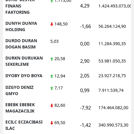
1.773,00
4,29
FINANS
1.424.493.073,00
FAKTORING
DUNYH DUNYA
148,50
-1,66
56.264.124,90
HOLDING
DURDO DURAN
5,03
0,00
11.284.390,35
DOGAN BASIM
DURKN DURUKAN
20,58
2,90
53.981.050,35
SEKERLEME
2,05
DYOBY DYO BOYA
23.927.218,75
12,94
DZGYO DENIZ
7,17
0,99
7.911.539,74
GMYO
EBEBK EBEBEK
82,60
-7,92
174.464.082,00
MAGAZACILIK
ECILC ECZACIBASI
69,50
-1,42
340.990.573,30
ILAC