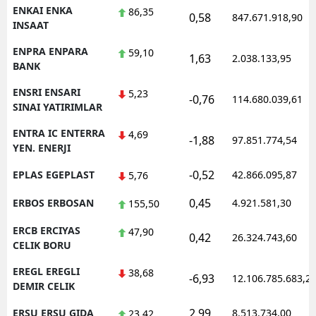
ENKAI ENKA
86,35
0,58
847.671.918,90
INSAAT
ENPRA ENPARA
59,10
1,63
2.038.133,95
BANK
ENSRI ENSARI
5,23
-0,76
114.680.039,61
SINAI YATIRIMLAR
ENTRA IC ENTERRA
4,69
-1,88
97.851.774,54
YEN. ENERJI
-0,52
EPLAS EGEPLAST
42.866.095,87
5,76
0,45
ERBOS ERBOSAN
4.921.581,30
155,50
ERCB ERCIYAS
47,90
0,42
26.324.743,60
CELIK BORU
EREGL EREGLI
38,68
-6,93
12.106.785.683,2
DEMIR CELIK
2,99
ERSU ERSU GIDA
8.513.734,00
23,42