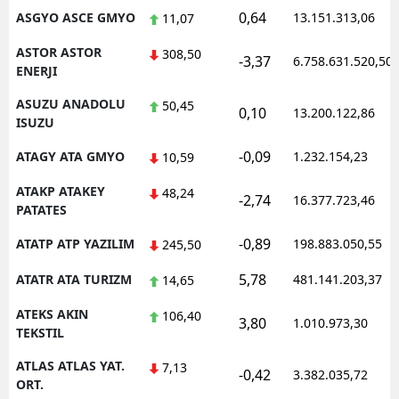
0,64
ASGYO ASCE GMYO
13.151.313,06
11,07
ASTOR ASTOR
308,50
-3,37
6.758.631.520,50
ENERJI
ASUZU ANADOLU
50,45
0,10
13.200.122,86
ISUZU
-0,09
ATAGY ATA GMYO
1.232.154,23
10,59
ATAKP ATAKEY
48,24
-2,74
16.377.723,46
PATATES
-0,89
ATATP ATP YAZILIM
198.883.050,55
245,50
5,78
ATATR ATA TURIZM
481.141.203,37
14,65
ATEKS AKIN
106,40
3,80
1.010.973,30
TEKSTIL
ATLAS ATLAS YAT.
7,13
-0,42
3.382.035,72
ORT.