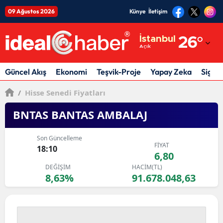
09 Ağustos 2026
Künye
İletişim
Adana
İstanbul
26
°
Açık
Adıyaman
Afyonkarahisar
Güncel Akış
Ekonomi
Teşvik-Proje
Yapay Zeka
Sigor
Ağrı
/
Hisse Senedi Fiyatları
Amasya
BNTAS BANTAS AMBALAJ
Ankara
Son Güncelleme
FİYAT
18:10
Antalya
6,80
DEĞİŞİM
HACİM(TL)
Artvin
8,63%
91.678.048,63
Aydın
Balıkesir