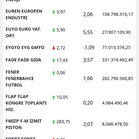
EUREN EUROPEN
3,97
2,06
108.798.316,17
ENDUSTRI
EUYO EURO YAT.
5,90
5,55
27.907.109,90
ORT.
-1,09
EYGYO EYG GMYO
77.013.374,25
2,72
3,57
FADE FADE GIDA
331.374.492,49
17,43
FENER
3,06
1,66
FENERBAHCE
282.796.560,85
FUTBOL
FLAP FLAP
10,05
0,20
KONGRE TOPLANTI
4.984.490,46
HIZ.
FMIZP F-M IZMIT
283,75
2,07
8.048.478,50
PISTON
FONET FONET