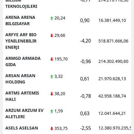
TEKNOLOJILERI
ARENA ARENA
20,24
0,90
16.381.449,10
BILGISAYAR
ARFYE ARF BIO
29,66
-4,20
YENILENEBILIR
518.871.666,06
ENERJI
ARMGD ARMADA
195,70
-0,96
214.302.490,60
GIDA
ARSAN ARSAN
3,32
0,61
21.970.628,13
HOLDING
ARTMS ARTEMIS
38,20
-0,78
42.958.188,74
HALI
ARZUM ARZUM EV
1,59
0,63
12.041.644,21
ALETLERI
-2,55
ASELS ASELSAN
12.380.970.235,5
353,75