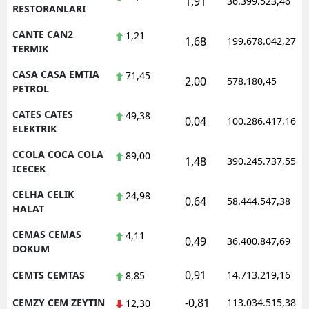
1,91
36.399.523,46
RESTORANLARI
CANTE CAN2
1,21
1,68
199.678.042,27
TERMIK
CASA CASA EMTIA
71,45
2,00
578.180,45
PETROL
CATES CATES
49,38
0,04
100.286.417,16
ELEKTRIK
CCOLA COCA COLA
89,00
1,48
390.245.737,55
ICECEK
CELHA CELIK
24,98
0,64
58.444.547,38
HALAT
CEMAS CEMAS
4,11
0,49
36.400.847,69
DOKUM
0,91
CEMTS CEMTAS
14.713.219,16
8,85
-0,81
CEMZY CEM ZEYTIN
113.034.515,38
12,30