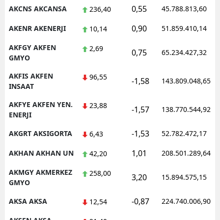
0,55
AKCNS AKCANSA
45.788.813,60
236,40
Malatya
0,90
AKENR AKENERJI
51.859.410,14
10,14
Manisa
AKFGY AKFEN
2,69
0,75
65.234.427,32
Kahramanmaraş
GMYO
Mardin
AKFIS AKFEN
96,55
-1,58
143.809.048,65
INSAAT
Muğla
AKFYE AKFEN YEN.
23,88
-1,57
138.770.544,92
ENERJI
Muş
-1,53
AKGRT AKSIGORTA
52.782.472,17
6,43
Nevşehir
1,01
AKHAN AKHAN UN
208.501.289,64
42,20
Niğde
AKMGY AKMERKEZ
258,00
Ordu
3,20
15.894.575,15
GMYO
Rize
-0,87
AKSA AKSA
224.740.006,90
12,54
Sakarya