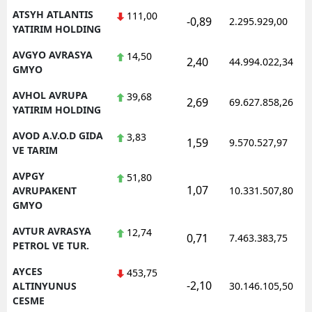
ATSYH ATLANTIS
111,00
-0,89
2.295.929,00
YATIRIM HOLDING
AVGYO AVRASYA
14,50
2,40
44.994.022,34
GMYO
AVHOL AVRUPA
39,68
2,69
69.627.858,26
YATIRIM HOLDING
AVOD A.V.O.D GIDA
3,83
1,59
9.570.527,97
VE TARIM
AVPGY
51,80
1,07
AVRUPAKENT
10.331.507,80
GMYO
AVTUR AVRASYA
12,74
0,71
7.463.383,75
PETROL VE TUR.
AYCES
453,75
-2,10
ALTINYUNUS
30.146.105,50
CESME