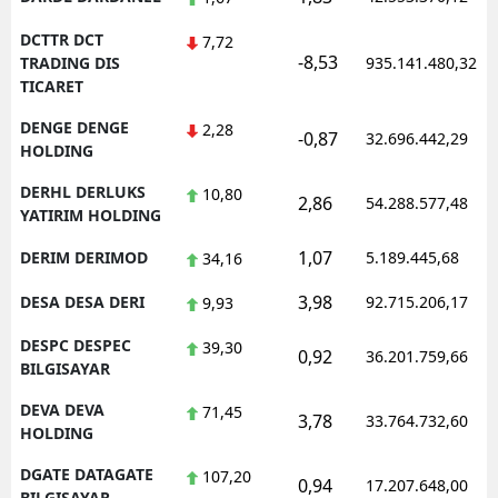
DCTTR DCT
7,72
-8,53
TRADING DIS
935.141.480,32
TICARET
DENGE DENGE
2,28
-0,87
32.696.442,29
HOLDING
DERHL DERLUKS
10,80
2,86
54.288.577,48
YATIRIM HOLDING
1,07
DERIM DERIMOD
5.189.445,68
34,16
3,98
DESA DESA DERI
92.715.206,17
9,93
DESPC DESPEC
39,30
0,92
36.201.759,66
BILGISAYAR
DEVA DEVA
71,45
3,78
33.764.732,60
HOLDING
DGATE DATAGATE
107,20
0,94
17.207.648,00
BILGISAYAR