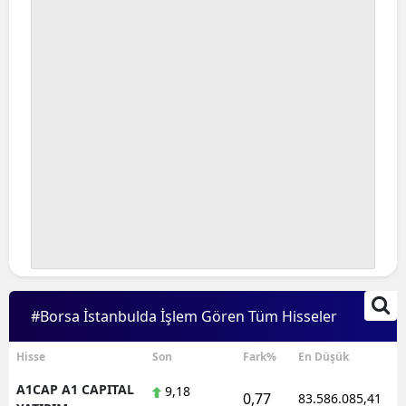
Bilecik
Bingöl
Bitlis
Bolu
Burdur
Bursa
Çanakkale
Çankırı
#Borsa İstanbulda İşlem Gören Tüm Hisseler
Çorum
Denizli
Hisse
Son
Fark%
En Düşük
A1CAP A1 CAPITAL
9,18
Diyarbakır
0,77
83.586.085,41