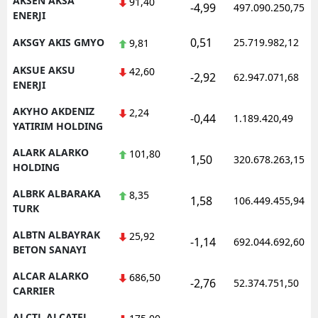
AKSEN AKSA
91,40
-4,99
497.090.250,75
ENERJI
Samsun
0,51
AKSGY AKIS GMYO
25.719.982,12
9,81
Siirt
AKSUE AKSU
42,60
-2,92
62.947.071,68
Sinop
ENERJI
AKYHO AKDENIZ
Sivas
2,24
-0,44
1.189.420,49
YATIRIM HOLDING
Tekirdağ
ALARK ALARKO
101,80
1,50
320.678.263,15
HOLDING
Tokat
ALBRK ALBARAKA
8,35
Trabzon
1,58
106.449.455,94
TURK
Tunceli
ALBTN ALBAYRAK
25,92
-1,14
692.044.692,60
BETON SANAYI
Şanlıurfa
ALCAR ALARKO
686,50
-2,76
52.374.751,50
Uşak
CARRIER
Van
ALCTL ALCATEL