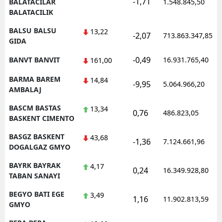
-1,71
BALATACILAR
1.548.845,50
BALATACILIK
BALSU BALSU
13,22
-2,07
713.863.347,85
GIDA
-0,49
BANVT BANVIT
16.931.765,40
161,00
BARMA BAREM
14,84
-9,95
5.064.966,20
AMBALAJ
BASCM BASTAS
13,34
0,76
486.823,05
BASKENT CIMENTO
BASGZ BASKENT
43,68
-1,36
7.124.661,96
DOGALGAZ GMYO
BAYRK BAYRAK
4,17
0,24
16.349.928,80
TABAN SANAYI
BEGYO BATI EGE
3,49
1,16
11.902.813,59
GMYO