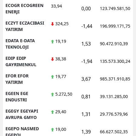
ECOGR ECOGREEN
33,94
0,00
123.749.581,50
ENERJI
ECZYT ECZACIBASI
324,25
-1,44
196.999.171,75
YATIRIM
EDATA E-DATA
19,19
1,53
90.472.910,39
TEKNOLOJI
EDIP EDIP
38,38
-1,94
135.573.300,24
GAYRIMENKUL
EFOR EFOR
19,77
3,67
985.371.910,85
YATIRIM
EGEEN EGE
5.272,50
0,81
39.131.285,00
ENDUSTRI
EGEGY EGEYAPI
29,40
1,31
29.776.579,96
AVRUPA GMYO
EGEPO NASMED
19,00
1,39
66.627.502,35
EGEPOL