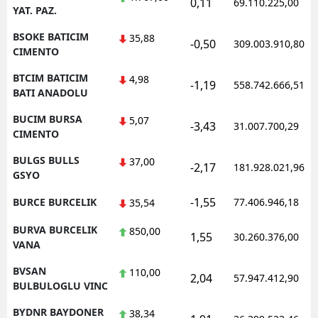
0,11
69.110.225,00
YAT. PAZ.
BSOKE BATICIM
35,88
-0,50
309.003.910,80
CIMENTO
BTCIM BATICIM
4,98
-1,19
558.742.666,51
BATI ANADOLU
BUCIM BURSA
5,07
-3,43
31.007.700,29
CIMENTO
BULGS BULLS
37,00
-2,17
181.928.021,96
GSYO
-1,55
BURCE BURCELIK
77.406.946,18
35,54
BURVA BURCELIK
850,00
1,55
30.260.376,00
VANA
BVSAN
110,00
2,04
57.947.412,90
BULBULOGLU VINC
BYDNR BAYDONER
38,34