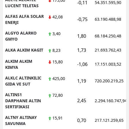
175,00
-0,11
54.351.595,90
LUCENT TELETAS
Yozgat
ALFAS ALFA SOLAR
42,08
-0,75
63.190.488,98
ENERJI
Zonguldak
ALGYO ALARKO
3,40
Aksaray
1,80
68.184.250,48
GMYO
Bayburt
1,73
ALKA ALKIM KAGIT
21.693.762,43
8,23
Karaman
ALKIM ALKIM
15,80
-1,06
17.151.003,52
KIMYA
Kırıkkale
ALKLC ALTINKILIC
425,00
1,19
720.200.219,25
Batman
GIDA VE SUT
Şırnak
ALTINS1
72,80
2,45
DARPHANE ALTIN
2.294.160.747,94
Bartın
SERTIFIKASI
Ardahan
ALTNY ALTINAY
15,91
0,70
217.121.259,65
SAVUNMA
Iğdır