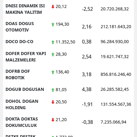
DNISI DINAMIK ISI
20,12
-2,52
20.720.268,32
MAKINA YALITIM
DOAS DOGUS
194,30
2,16
212.181.643,20
OTOMOTIV
0,38
DOCO DO-CO
96.284.930,00
11.352,50
DOFER DOFER YAPI
28,30
2,54
19.621.747,32
MALZEMELERI
DOFRB DOF
136,40
3,18
856.816.246,40
ROBOTIK
4,38
DOGUB DOGUSAN
26.285.582,45
81,05
DOHOL DOGAN
20,50
-1,91
131.554.567,36
HOLDING
DOKTA DOKTAS
21,20
-0,38
7.235.066,94
DOKUMCULUK
DSTKF DESTEK