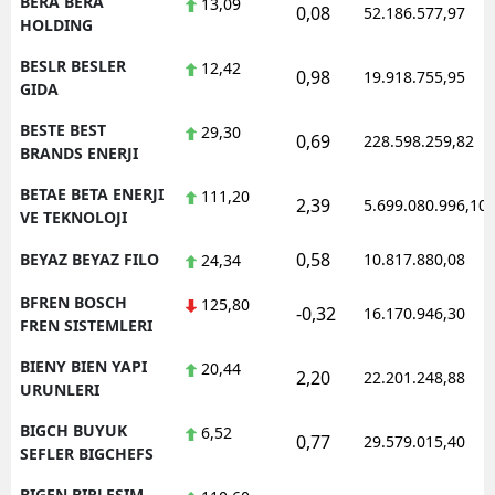
BERA BERA
13,09
0,08
52.186.577,97
HOLDING
BESLR BESLER
12,42
0,98
19.918.755,95
GIDA
BESTE BEST
29,30
0,69
228.598.259,82
BRANDS ENERJI
BETAE BETA ENERJI
111,20
2,39
5.699.080.996,10
VE TEKNOLOJI
0,58
BEYAZ BEYAZ FILO
10.817.880,08
24,34
BFREN BOSCH
125,80
-0,32
16.170.946,30
FREN SISTEMLERI
BIENY BIEN YAPI
20,44
2,20
22.201.248,88
URUNLERI
BIGCH BUYUK
6,52
0,77
29.579.015,40
SEFLER BIGCHEFS
BIGEN BIRLESIM