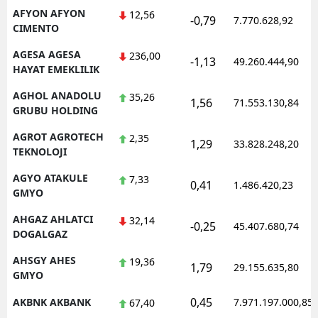
AFYON AFYON
12,56
-0,79
Mersin
7.770.628,92
CIMENTO
İstanbul
AGESA AGESA
236,00
-1,13
49.260.444,90
HAYAT EMEKLILIK
İzmir
AGHOL ANADOLU
35,26
1,56
71.553.130,84
Kars
GRUBU HOLDING
Kastamonu
AGROT AGROTECH
2,35
1,29
33.828.248,20
TEKNOLOJI
Kayseri
AGYO ATAKULE
7,33
0,41
1.486.420,23
GMYO
Kırklareli
AHGAZ AHLATCI
32,14
Kırşehir
-0,25
45.407.680,74
DOGALGAZ
Kocaeli
AHSGY AHES
19,36
1,79
29.155.635,80
GMYO
Konya
0,45
AKBNK AKBANK
7.971.197.000,85
67,40
Kütahya