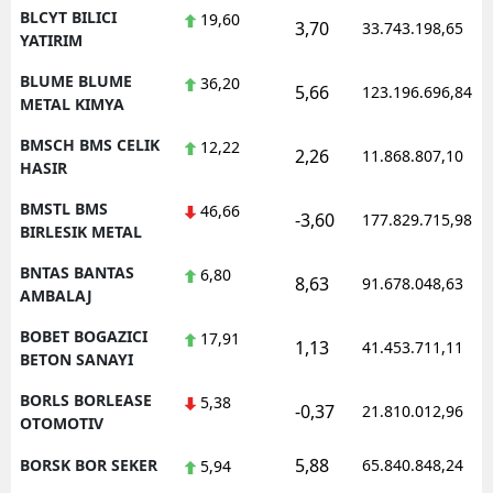
BLCYT BILICI
19,60
3,70
33.743.198,65
YATIRIM
BLUME BLUME
36,20
5,66
123.196.696,84
METAL KIMYA
BMSCH BMS CELIK
12,22
2,26
11.868.807,10
HASIR
BMSTL BMS
46,66
-3,60
177.829.715,98
BIRLESIK METAL
BNTAS BANTAS
6,80
8,63
91.678.048,63
AMBALAJ
BOBET BOGAZICI
17,91
1,13
41.453.711,11
BETON SANAYI
BORLS BORLEASE
5,38
-0,37
21.810.012,96
OTOMOTIV
5,88
BORSK BOR SEKER
65.840.848,24
5,94