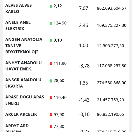
ALVES ALVES
2,12
7,07
862.693.604,57
KABLO
Yalova
ANELE ANEL
124,90
Karabük
2,46
169.375.227,30
ELEKTRIK
Kilis
ANGEN ANATOLIA
9,10
1,00
TANI VE
12.505.277,50
Osmaniye
BIYOTEKNOLOJI
Düzce
ANHYT ANADOLU
111,90
-3,78
117.058.257,30
HAYAT EMEK.
ANSGR ANADOLU
28,60
1,35
274.580.868,90
SIGORTA
ARASE DOGU ARAS
110,40
-1,43
21.457.753,20
ENERJI
-0,10
ARCLK ARCELIK
86.832.190,65
97,90
ARDYZ ARD
77,30
-0,77
BILISIM
274.219.710,30