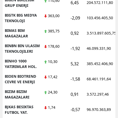
110,60
6,45
204.572.111,80
GRUP ENERJI
BIGTK BIG MEDYA
363,00
-2,09
103.456.405,50
TEKNOLOJI
BIMAS BIM
385,75
0,92
3.513.897.605,75
MAGAZALAR
BINBN BIN ULASIM
178,60
-1,92
46.099.331,90
TEKNOLOJILERI
BINHO 1000
10,30
5,32
385.452.406,90
YATIRIMLAR HOL.
BIOEN BIOTREND
17,42
-1,58
68.461.191,64
CEVRE VE ENERJI
BIZIM BIZIM
24,30
0,91
3.572.297,46
MAGAZALARI
BJKAS BESIKTAS
1,74
-0,57
96.970.363,89
FUTBOL YAT.