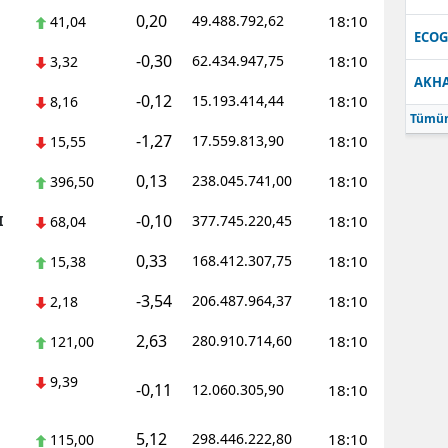
0,20
49.488.792,62
18:10
41,04
Samsun
ECO
-0,30
62.434.947,75
18:10
3,32
Siirt
AKH
-0,12
15.193.414,44
18:10
8,16
Sinop
Tümün
-1,27
17.559.813,90
18:10
15,55
Sivas
0,13
238.045.741,00
18:10
396,50
Tekirdağ
-0,10
I
377.745.220,45
18:10
68,04
Tokat
0,33
168.412.307,75
18:10
15,38
Trabzon
-3,54
206.487.964,37
18:10
2,18
Tunceli
2,63
280.910.714,60
18:10
121,00
Şanlıurfa
9,39
-0,11
12.060.305,90
18:10
Uşak
5,12
298.446.222,80
18:10
115,00
Van