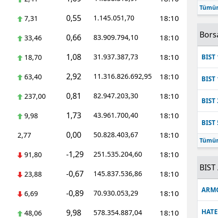
Tümün
Mersin
0,55
1.145.051,70
18:10
7,31
İstanbul
Bors
0,66
83.909.794,10
18:10
33,46
İzmir
1,08
31.937.387,73
18:10
18,70
BIST 
Kars
2,92
11.316.826.692,95
18:10
63,40
BIST 
Kastamonu
0,81
82.947.203,30
18:10
237,00
BIST 
Kayseri
1,73
43.961.700,40
18:10
9,98
BIST 
Kırklareli
0,00
50.828.403,67
18:10
2,77
Tümün
Kırşehir
-1,29
251.535.204,60
18:10
91,80
BIST 
-0,67
Kocaeli
145.837.536,86
18:10
23,88
ARM
-0,89
70.930.053,29
18:10
Konya
6,69
9,98
HATE
578.354.887,04
18:10
48,06
Kütahya