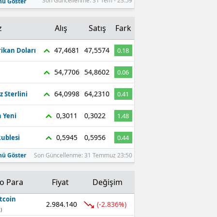
Son Güncellenme: 31 Tem - 23:59
ü Göster
z
Alış
Satış
Fark
47,4681
47,5574
ikan Doları
0.18
54,7706
54,8602
0.06
64,0998
64,2310
z Sterlini
0.41
0,3011
0,3022
 Yeni
1.48
0,5945
0,5956
ublesi
0.44
ü Göster
Son Güncellenme: 31 Temmuz 23:50
to Para
Fiyat
Değişim
tcoin
2.984.140
(-2.836%)
)