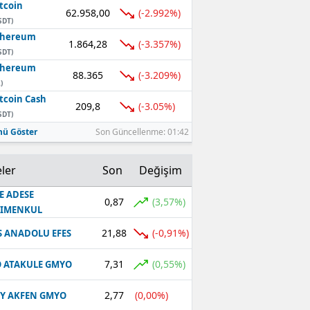
tcoin
62.958,00
(-2.992%)
SDT)
thereum
1.864,28
(-3.357%)
SDT)
thereum
88.365
(-3.209%)
)
tcoin Cash
209,8
(-3.05%)
SDT)
ü Göster
Son Güncellenme: 01:42
ler
Son
Değişim
E ADESE
0,87
(3,57%)
RIMENKUL
21,88
(-0,91%)
S ANADOLU EFES
7,31
(0,55%)
 ATAKULE GMYO
2,77
(0,00%)
Y AKFEN GMYO