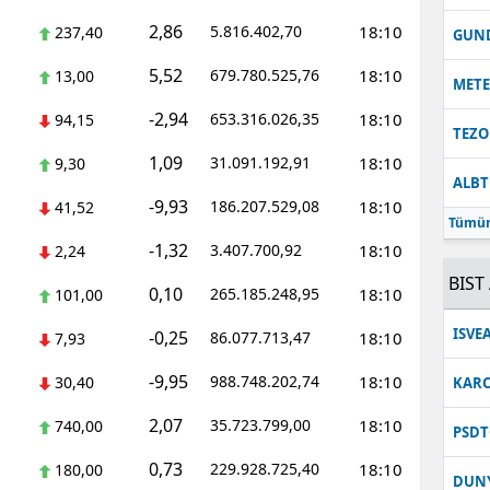
2,86
5.816.402,70
18:10
237,40
Malatya
GUN
5,52
679.780.525,76
18:10
13,00
Manisa
MET
-2,94
653.316.026,35
18:10
94,15
Kahramanmaraş
TEZO
1,09
31.091.192,91
18:10
9,30
Mardin
ALB
-9,93
186.207.529,08
18:10
41,52
Muğla
Tümün
-1,32
3.407.700,92
18:10
2,24
Muş
BIST 
0,10
265.185.248,95
18:10
101,00
Nevşehir
ISVE
-0,25
86.077.713,47
18:10
7,93
Niğde
-9,95
988.748.202,74
18:10
30,40
KARC
Ordu
2,07
35.723.799,00
18:10
740,00
PSDT
Rize
0,73
229.928.725,40
18:10
180,00
DUN
Sakarya