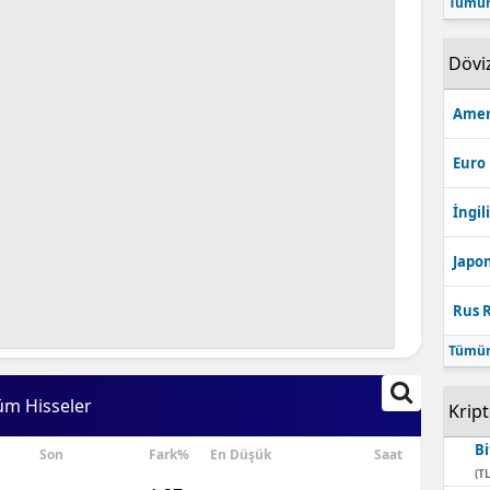
Tümün
Bilecik
Dövi
Bingöl
Bitlis
Amer
Bolu
Euro
Burdur
İngili
Bursa
Japon
Çanakkale
Rus R
Çankırı
Tümün
Çorum
üm Hisseler
Krip
Denizli
Bi
Son
Fark%
En Düşük
Saat
Diyarbakır
(TL