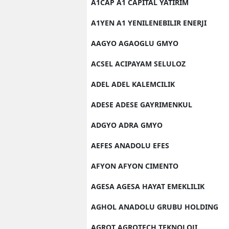
A1CAP A1 CAPITAL YATIRIM
A1YEN A1 YENILENEBILIR ENERJI
AAGYO AGAOGLU GMYO
ACSEL ACIPAYAM SELULOZ
ADEL ADEL KALEMCILIK
ADESE ADESE GAYRIMENKUL
ADGYO ADRA GMYO
AEFES ANADOLU EFES
AFYON AFYON CIMENTO
AGESA AGESA HAYAT EMEKLILIK
AGHOL ANADOLU GRUBU HOLDING
AGROT AGROTECH TEKNOLOJI