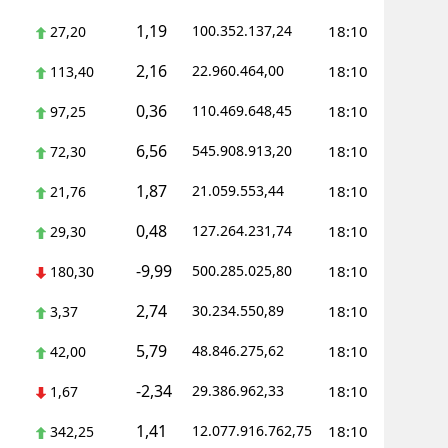
1,19
100.352.137,24
18:10
27,20
Yozgat
2,16
22.960.464,00
18:10
113,40
Zonguldak
0,36
110.469.648,45
18:10
97,25
Aksaray
6,56
545.908.913,20
18:10
72,30
Bayburt
1,87
21.059.553,44
18:10
21,76
Karaman
0,48
127.264.231,74
18:10
29,30
Kırıkkale
-9,99
500.285.025,80
18:10
180,30
Batman
2,74
30.234.550,89
18:10
3,37
Şırnak
5,79
48.846.275,62
18:10
42,00
Bartın
-2,34
29.386.962,33
18:10
1,67
Ardahan
1,41
12.077.916.762,75
18:10
342,25
Iğdır