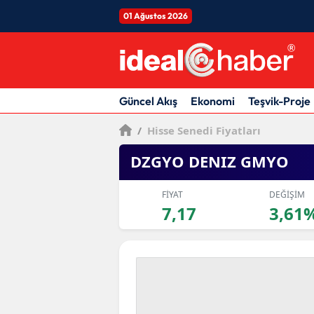
01 Ağustos 2026
Güncel Akış
Ekonomi
Teşvik-Proje
/
Hisse Senedi Fiyatları
DZGYO DENIZ GMYO
FİYAT
DEĞİŞİM
7,17
3,61