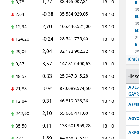
1,27
38.495.907,81
18:10
8,78
Bi
Edirne
(U
-0,38
35.584.929,05
18:10
2,64
E
Elazığ
(U
2,70
165.446.521,06
18:10
12,94
E
Erzincan
(TL
-0,24
28.541.775,40
18:10
124,20
Bi
Erzurum
2,04
32.182.902,32
18:10
29,06
(U
Eskişehir
Tümün
3,57
147.817.490,63
18:10
0,87
Gaziantep
0,83
25.947.315,28
18:10
Hisse
48,52
Giresun
ADES
-0,91
870.089.574,50
18:10
21,88
GAY
Gümüşhane
0,31
46.819.326,36
18:10
12,84
AEFE
Hakkari
2,10
55.666.471,00
18:10
242,90
AGYO
Hatay
0,11
133.601.959,28
18:10
35,50
AKFG
Isparta
1,69
44.858.315,97
18:10
2,41