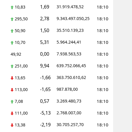
1,69
31.919.478,52
18:10
10,83
Yalova
2,78
9.343.497.050,25
18:10
295,50
Karabük
1,50
35.510.139,23
18:10
50,90
Kilis
5,31
5.964.244,41
18:10
10,70
Osmaniye
0,00
7.938.563,53
18:10
49,92
Düzce
9,94
639.752.066,45
18:10
251,00
-1,66
363.750.610,62
18:10
13,65
-1,65
987.878,00
18:10
113,00
0,57
3.269.480,73
18:10
7,08
-5,13
2.768.007,00
18:10
111,00
-2,19
30.705.257,70
18:10
13,38