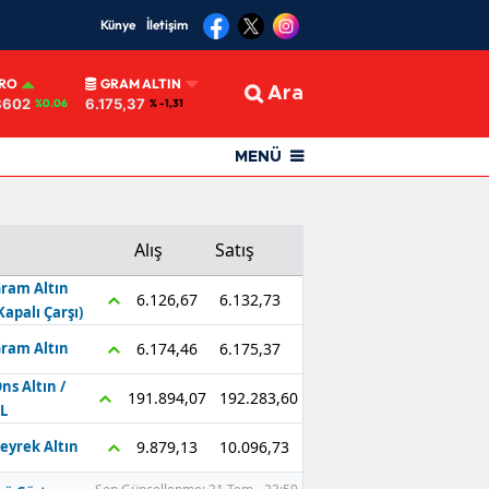
Künye
İletişim
RO
GRAM ALTIN
Ara
8602
6.175,37
%0.06
% -1,31
MENÜ
Alış
Satış
ram Altın
6.132,73
6.126,67
Kapalı Çarşı)
6.175,37
6.174,46
ram Altın
ns Altın /
192.283,60
191.894,07
L
10.096,73
9.879,13
eyrek Altın