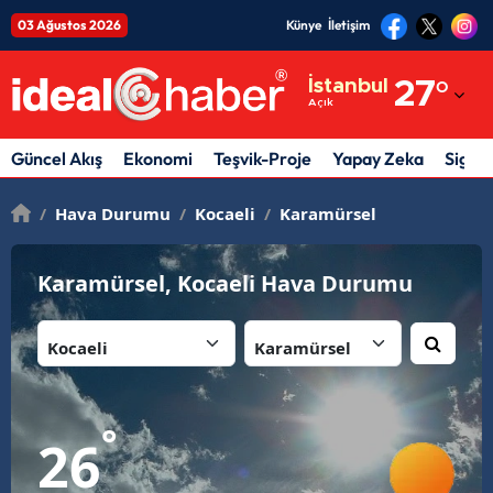
03 Ağustos 2026
Künye
İletişim
Adana
İstanbul
27
°
Açık
Adıyaman
Afyonkarahisar
Güncel Akış
Ekonomi
Teşvik-Proje
Yapay Zeka
Sigor
Ağrı
/
Hava Durumu
/
Kocaeli
/
Karamürsel
Amasya
Karamürsel, Kocaeli Hava Durumu
Ankara
İl:
İlçe:
Antalya
Artvin
Aydın
°
26
Balıkesir