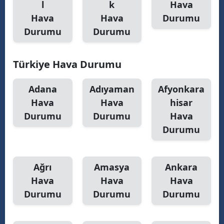
l
k
Hava
Hava
Hava
Durumu
Samsun
Durumu
Durumu
Siirt
Sinop
Türkiye Hava Durumu
Sivas
Adana
Adıyaman
Afyonkara
Tekirdağ
Hava
Hava
hisar
Durumu
Durumu
Hava
Tokat
Durumu
Trabzon
Tunceli
Ağrı
Amasya
Ankara
Hava
Hava
Hava
Şanlıurfa
Durumu
Durumu
Durumu
Uşak
Van