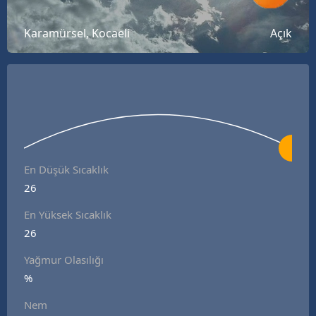
Bilecik
Karamürsel, Kocaeli
Açık
Bingöl
Bitlis
Bolu
Burdur
Bursa
En Düşük Sıcaklık
26
Çanakkale
En Yüksek Sıcaklık
Çankırı
26
Çorum
Yağmur Olasılığı
Denizli
%
Nem
Diyarbakır