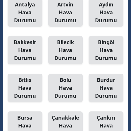
Antalya
Artvin
Aydın
Yozgat
Hava
Hava
Hava
Durumu
Durumu
Durumu
Zonguldak
Aksaray
Balıkesir
Bilecik
Bingöl
Bayburt
Hava
Hava
Hava
Durumu
Durumu
Durumu
Karaman
Kırıkkale
Bitlis
Bolu
Burdur
Batman
Hava
Hava
Hava
Şırnak
Durumu
Durumu
Durumu
Bartın
Bursa
Çanakkale
Çankırı
Ardahan
Hava
Hava
Hava
Iğdır