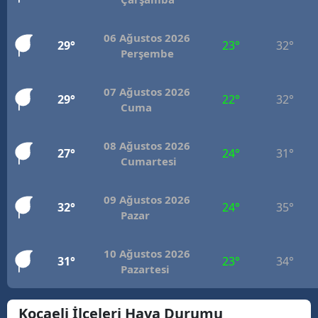
Mersin
06 Ağustos 2026
29°
23°
32°
İstanbul
Perşembe
İzmir
07 Ağustos 2026
29°
22°
32°
Cuma
Kars
Kastamonu
08 Ağustos 2026
27°
24°
31°
Cumartesi
Kayseri
Kırklareli
09 Ağustos 2026
32°
24°
35°
Pazar
Kırşehir
Kocaeli
10 Ağustos 2026
31°
23°
34°
Pazartesi
Konya
Kocaeli İlçeleri Hava Durumu
Kütahya