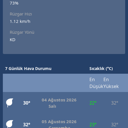
73%
Edirne
Rüzgar Hızı
Elazığ
1.12 km/h
Erzincan
Rüzgar Yönü
KD
Erzurum
Eskişehir
Gaziantep
7 Günlük Hava Durumu
Sıcaklık (°C)
Giresun
En
En
Düşük
Yüksek
Gümüşhane
04 Ağustos 2026
Hakkari
30°
22°
32°
Salı
Hatay
05 Ağustos 2026
32°
23°
32°
Isparta
Çarşamba