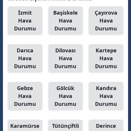
Malatya
İzmit
Başiskele
Çayırova
Hava
Hava
Hava
Manisa
Durumu
Durumu
Durumu
Kahramanmaraş
Mardin
Darıca
Dilovası
Kartepe
Muğla
Hava
Hava
Hava
Durumu
Durumu
Durumu
Muş
Nevşehir
Gebze
Gölcük
Kandıra
Niğde
Hava
Hava
Hava
Durumu
Durumu
Durumu
Ordu
Rize
Karamürse
Tütünçiftli
Derince
Sakarya