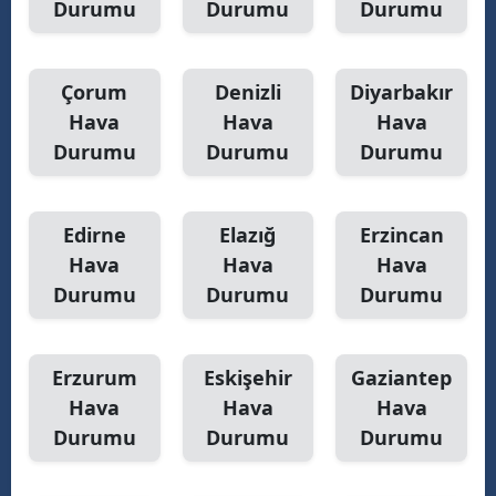
Durumu
Durumu
Durumu
Yalova
Çorum
Denizli
Diyarbakır
Karabük
Hava
Hava
Hava
Kilis
Durumu
Durumu
Durumu
Osmaniye
Düzce
Edirne
Elazığ
Erzincan
Hava
Hava
Hava
Durumu
Durumu
Durumu
Erzurum
Eskişehir
Gaziantep
Hava
Hava
Hava
Durumu
Durumu
Durumu