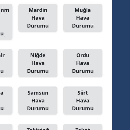
anm
Mardin
Muğla
Yalova
Hava
Hava
Karabük
Durumu
Durumu
mu
Kilis
Osmaniye
ir
Niğde
Ordu
Düzce
Hava
Hava
mu
Durumu
Durumu
ya
Samsun
Siirt
Hava
Hava
mu
Durumu
Durumu
Tekirdağ
Tokat