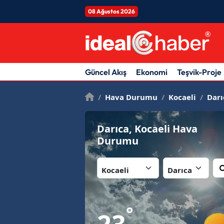
08 Ağustos 2026
Güncel Akış
Ekonomi
Teşvik-Proje
/
Hava Durumu
/
Kocaeli
/
Darı
Darıca, Kocaeli Hava
Durumu
İl:
İlçe:
°
23