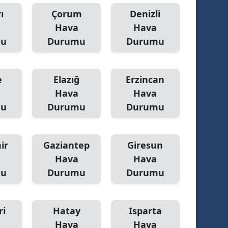
ı
Çorum
Denizli
Samsun
Hava
Hava
Siirt
mu
Durumu
Durumu
Sinop
e
Elazığ
Erzincan
Sivas
Hava
Hava
Tekirdağ
mu
Durumu
Durumu
Tokat
Trabzon
ir
Gaziantep
Giresun
Hava
Hava
Tunceli
mu
Durumu
Durumu
Şanlıurfa
Uşak
ri
Hatay
Isparta
Hava
Hava
Van