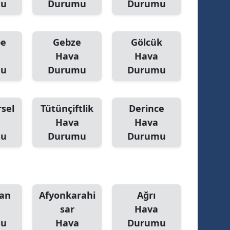
mu
Durumu
Durumu
Mersin
İstanbul
pe
Gebze
Gölcük
Hava
Hava
İzmir
mu
Durumu
Durumu
Kars
Kastamonu
sel
Tütünçiftlik
Derince
Kayseri
Hava
Hava
mu
Durumu
Durumu
Kırklareli
Kırşehir
Kocaeli
an
Afyonkarahi
Ağrı
Konya
sar
Hava
mu
Hava
Durumu
Kütahya