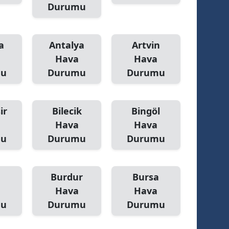
Durumu
Malatya
Manisa
a
Antalya
Artvin
Hava
Hava
Kahramanmaraş
mu
Durumu
Durumu
Mardin
Muğla
ir
Bilecik
Bingöl
Muş
Hava
Hava
mu
Durumu
Durumu
Nevşehir
Niğde
Burdur
Bursa
Ordu
Hava
Hava
mu
Durumu
Durumu
Rize
Sakarya