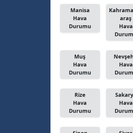
Manisa
Kahram
Hava
araş
Durumu
Hava
Duru
Muş
Nevşeh
Hava
Hava
Durumu
Duru
Rize
Sakar
Hava
Hava
Durumu
Duru
Sinop
Sivas