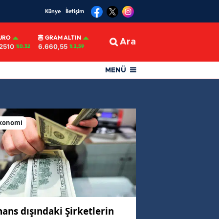
Künye
İletişim
URO
GRAM ALTIN
Ara
2510
6.660,55
%0.32
% 2,59
MENÜ
konomi
nans dışındaki Şirketlerin