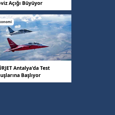
viz Açığı Büyüyor
konomi
C)
ar
98 km/h
RJET Antalya'da Test
uşlarına Başlıyor
57 km/h
69 km/h