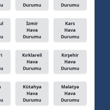
mu
Durumu
Durumu
Yozgat
Zonguldak
ul
İzmir
Kars
Aksaray
Hava
Hava
mu
Durumu
Durumu
Bayburt
Karaman
i
Kırklareli
Kırşehir
Kırıkkale
Hava
Hava
mu
Durumu
Durumu
Batman
Şırnak
a
Kütahya
Malatya
Bartın
Hava
Hava
mu
Durumu
Durumu
Ardahan
Iğdır