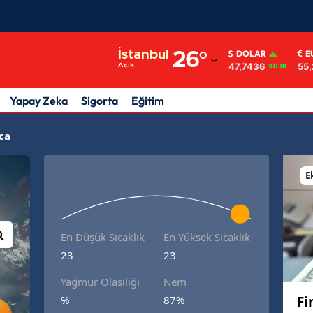
Adana
İstanbul
26
°
DOLAR
E
47,7436
55,
Açık
%0.18
Adıyaman
Afyonkarahisar
Yapay Zeka
Sigorta
Eğitim
Ağrı
ca
Amasya
E
Ankara
Antalya
En Düşük Sıcaklık
En Yüksek Sıcaklık
Artvin
23
23
Aydın
Yağmur Olasılığı
Nem
Fi
%
87%
Balıkesir