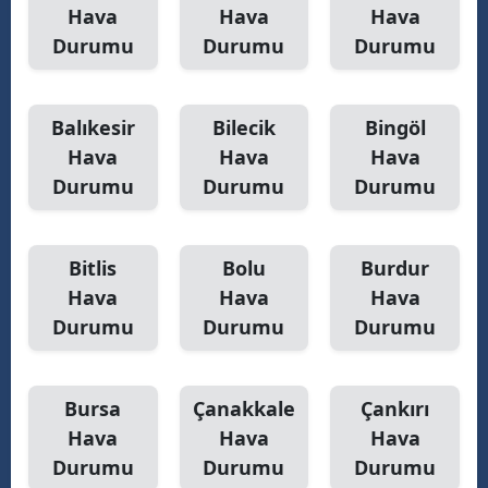
Hava
Hava
Hava
Yozgat
Durumu
Durumu
Durumu
Zonguldak
Balıkesir
Bilecik
Bingöl
Aksaray
Hava
Hava
Hava
Bayburt
Durumu
Durumu
Durumu
Karaman
Kırıkkale
Bitlis
Bolu
Burdur
Hava
Hava
Hava
Batman
Durumu
Durumu
Durumu
Şırnak
Bartın
Bursa
Çanakkale
Çankırı
Hava
Hava
Hava
Ardahan
Durumu
Durumu
Durumu
Iğdır