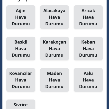
Malatya
Ağın
Alacakaya
Arıcak
Hava
Hava
Hava
Manisa
Durumu
Durumu
Durumu
Kahramanmaraş
Mardin
Baskil
Karakoçan
Keban
Muğla
Hava
Hava
Hava
Durumu
Durumu
Durumu
Muş
Nevşehir
Kovancılar
Maden
Palu
Niğde
Hava
Hava
Hava
Durumu
Durumu
Durumu
Ordu
Rize
Sivrice
Sakarya