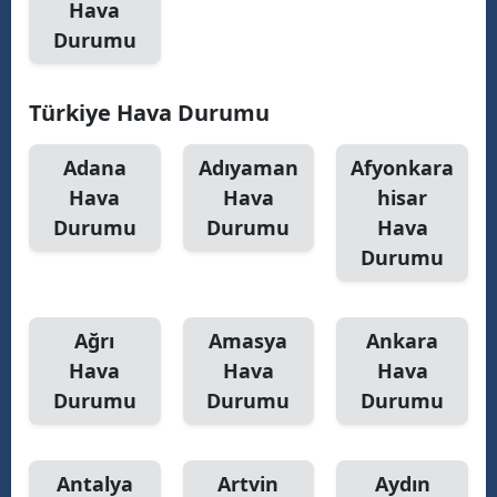
Hava
Durumu
Samsun
Siirt
Türkiye Hava Durumu
Sinop
Adana
Adıyaman
Afyonkara
Sivas
Hava
Hava
hisar
Tekirdağ
Durumu
Durumu
Hava
Durumu
Tokat
Trabzon
Ağrı
Amasya
Ankara
Tunceli
Hava
Hava
Hava
Durumu
Durumu
Durumu
Şanlıurfa
Uşak
Antalya
Artvin
Aydın
Van