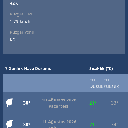
42%
Edirne
Rüzgar Hızı
Elazığ
1.79 km/h
Erzincan
Rüzgar Yönü
KD
Erzurum
Eskişehir
Gaziantep
7 Günlük Hava Durumu
Sıcaklık (°C)
Giresun
En
En
Düşük
Yüksek
Gümüşhane
10 Ağustos 2026
Hakkari
30°
21°
33°
Pazartesi
Hatay
11 Ağustos 2026
30°
21°
34°
Isparta
Salı