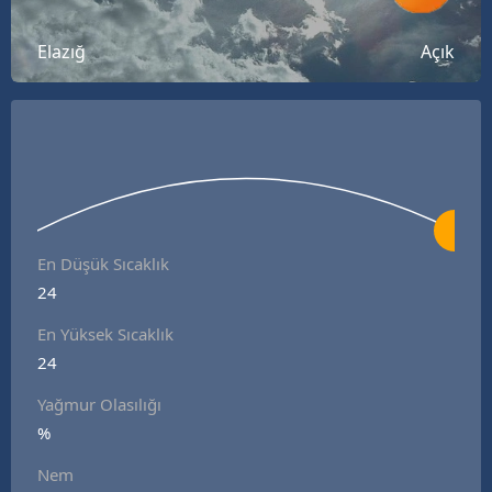
Bilecik
Elazığ
Açık
Bingöl
Bitlis
Bolu
Burdur
Bursa
En Düşük Sıcaklık
24
Çanakkale
En Yüksek Sıcaklık
Çankırı
24
Çorum
Yağmur Olasılığı
Denizli
%
Nem
Diyarbakır