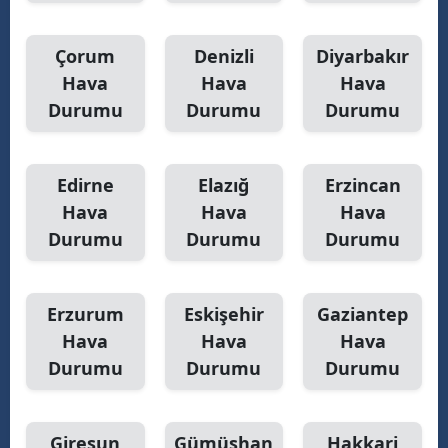
Yalova
Çorum
Denizli
Diyarbakır
Hava
Hava
Hava
Karabük
Durumu
Durumu
Durumu
Kilis
Osmaniye
Edirne
Elazığ
Erzincan
Düzce
Hava
Hava
Hava
Durumu
Durumu
Durumu
Erzurum
Eskişehir
Gaziantep
Hava
Hava
Hava
Durumu
Durumu
Durumu
Giresun
Gümüşhan
Hakkari