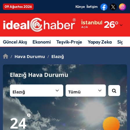
09 Ağustos 2026
Künye
İletişim
Adana
İstanbul
26
°
Açık
Adıyaman
Afyonkarahisar
Güncel Akış
Ekonomi
Teşvik-Proje
Yapay Zeka
Sigor
Ağrı
/
Hava Durumu
/
Elazığ
Amasya
Elazığ Hava Durumu
Ankara
İl:
İlçe:
Antalya
Artvin
Aydın
°
24
Balıkesir