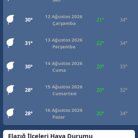
Mersin
12 Ağustos 2026
30°
21°
34°
İstanbul
Çarşamba
İzmir
13 Ağustos 2026
31°
22°
34°
Perşembe
Kars
Kastamonu
14 Ağustos 2026
30°
20°
33°
Cuma
Kayseri
Kırklareli
15 Ağustos 2026
28°
20°
32°
Cumartesi
Kırşehir
Kocaeli
16 Ağustos 2026
28°
20°
34°
Pazar
Konya
Elazığ İlçeleri Hava Durumu
Kütahya