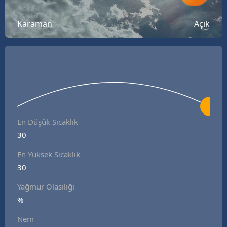
Bilecik
Karaman
Açık
Bingöl
Bitlis
Bolu
Burdur
Bursa
En Düşük Sıcaklık
30
Çanakkale
En Yüksek Sıcaklık
Çankırı
30
Çorum
Yağmur Olasılığı
Denizli
%
Nem
Diyarbakır