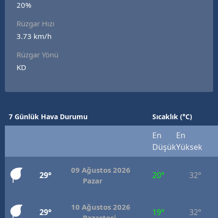
20%
Edirne
Rüzgar Hızı
Elazığ
3.73 km/h
Erzincan
Rüzgar Yönü
KD
Erzurum
Eskişehir
Gaziantep
7 Günlük Hava Durumu
Sıcaklık (°C)
Giresun
En
En
Düşük
Yüksek
Gümüşhane
09 Ağustos 2026
Hakkari
29°
20°
32°
Pazar
Hatay
10 Ağustos 2026
29°
19°
32°
Isparta
Pazartesi