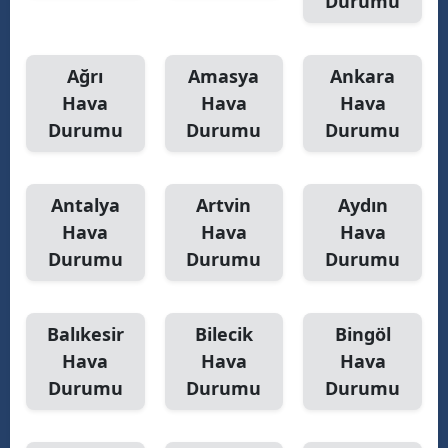
Durumu
Samsun
Ağrı
Amasya
Ankara
Siirt
Hava
Hava
Hava
Sinop
Durumu
Durumu
Durumu
Sivas
Tekirdağ
Antalya
Artvin
Aydın
Hava
Hava
Hava
Tokat
Durumu
Durumu
Durumu
Trabzon
Tunceli
Balıkesir
Bilecik
Bingöl
Hava
Hava
Hava
Şanlıurfa
Durumu
Durumu
Durumu
Uşak
Van