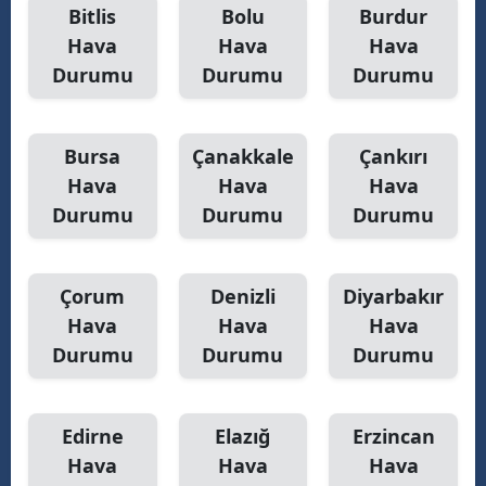
Bitlis
Bolu
Burdur
Yozgat
Hava
Hava
Hava
Durumu
Durumu
Durumu
Zonguldak
Aksaray
Bursa
Çanakkale
Çankırı
Bayburt
Hava
Hava
Hava
Durumu
Durumu
Durumu
Karaman
Kırıkkale
Çorum
Denizli
Diyarbakır
Batman
Hava
Hava
Hava
Şırnak
Durumu
Durumu
Durumu
Bartın
Edirne
Elazığ
Erzincan
Ardahan
Hava
Hava
Hava
Iğdır