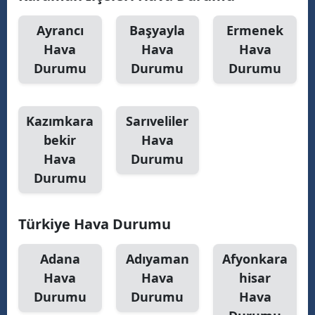
Malatya
Ayrancı
Başyayla
Ermenek
Hava
Hava
Hava
Manisa
Durumu
Durumu
Durumu
Kahramanmaraş
Mardin
Kazımkara
Sarıveliler
Muğla
bekir
Hava
Hava
Durumu
Muş
Durumu
Nevşehir
Türkiye Hava Durumu
Niğde
Ordu
Adana
Adıyaman
Afyonkara
Hava
Hava
hisar
Rize
Durumu
Durumu
Hava
Sakarya