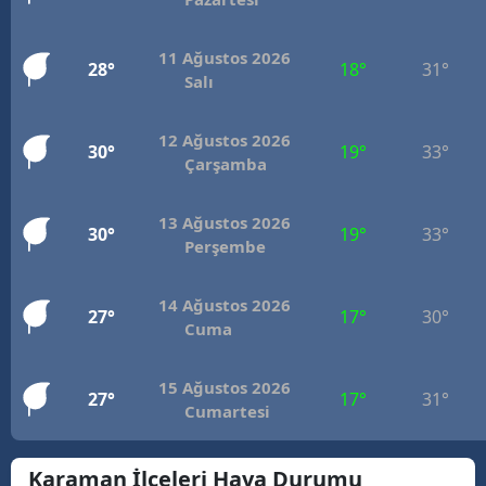
Mersin
11 Ağustos 2026
28°
18°
31°
İstanbul
Salı
İzmir
12 Ağustos 2026
30°
19°
33°
Çarşamba
Kars
Kastamonu
13 Ağustos 2026
30°
19°
33°
Perşembe
Kayseri
Kırklareli
14 Ağustos 2026
27°
17°
30°
Cuma
Kırşehir
Kocaeli
15 Ağustos 2026
27°
17°
31°
Cumartesi
Konya
Karaman İlçeleri Hava Durumu
Kütahya