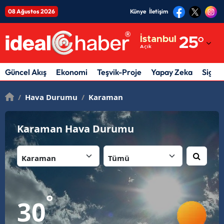
08 Ağustos 2026
Künye
İletişim
Adana
İstanbul
25
°
Açık
Adıyaman
Afyonkarahisar
Güncel Akış
Ekonomi
Teşvik-Proje
Yapay Zeka
Sigor
Ağrı
/
Hava Durumu
/
Karaman
Amasya
Karaman Hava Durumu
Ankara
İl:
İlçe:
Antalya
Artvin
Aydın
°
30
Balıkesir