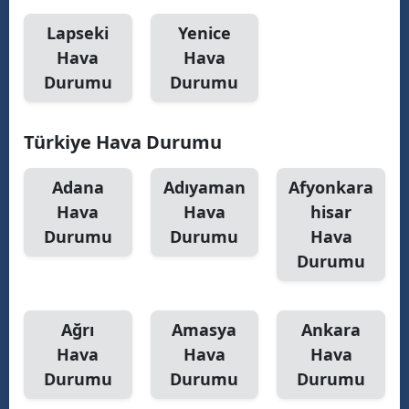
Lapseki
Yenice
Samsun
Hava
Hava
Siirt
Durumu
Durumu
Sinop
Türkiye Hava Durumu
Sivas
Tekirdağ
Adana
Adıyaman
Afyonkara
Hava
Hava
hisar
Tokat
Durumu
Durumu
Hava
Trabzon
Durumu
Tunceli
Ağrı
Amasya
Ankara
Şanlıurfa
Hava
Hava
Hava
Uşak
Durumu
Durumu
Durumu
Van