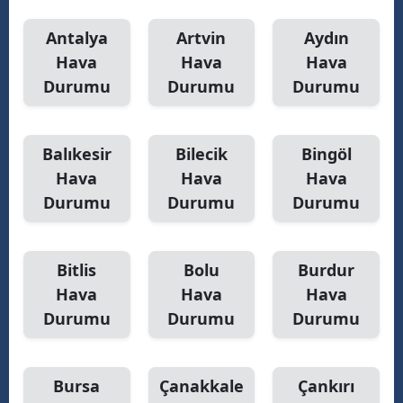
Yozgat
Antalya
Artvin
Aydın
Hava
Hava
Hava
Zonguldak
Durumu
Durumu
Durumu
Aksaray
Bayburt
Balıkesir
Bilecik
Bingöl
Hava
Hava
Hava
Karaman
Durumu
Durumu
Durumu
Kırıkkale
Batman
Bitlis
Bolu
Burdur
Şırnak
Hava
Hava
Hava
Durumu
Durumu
Durumu
Bartın
Ardahan
Bursa
Çanakkale
Çankırı
Iğdır