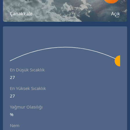
Bilecik
Çanakkale
Açık
Bingöl
Bitlis
Bolu
Burdur
Bursa
En Düşük Sıcaklık
27
Çanakkale
En Yüksek Sıcaklık
Çankırı
27
Çorum
Yağmur Olasılığı
Denizli
%
Nem
Diyarbakır