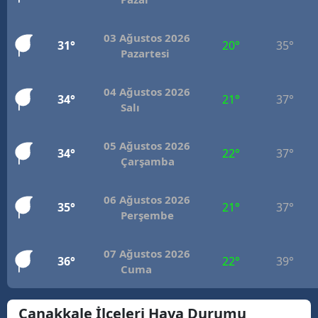
Mersin
03 Ağustos 2026
31°
20°
35°
İstanbul
Pazartesi
İzmir
04 Ağustos 2026
34°
21°
37°
Salı
Kars
Kastamonu
05 Ağustos 2026
34°
22°
37°
Çarşamba
Kayseri
Kırklareli
06 Ağustos 2026
35°
21°
37°
Perşembe
Kırşehir
Kocaeli
07 Ağustos 2026
36°
22°
39°
Cuma
Konya
Çanakkale İlçeleri Hava Durumu
Kütahya