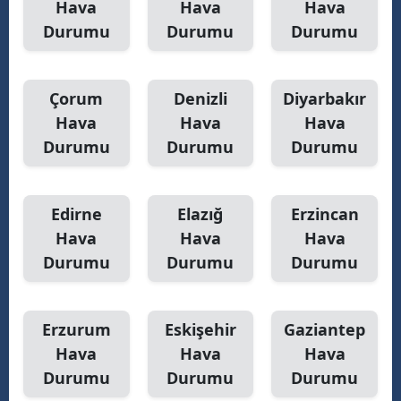
Hava
Hava
Hava
Durumu
Durumu
Durumu
Yalova
Karabük
Çorum
Denizli
Diyarbakır
Kilis
Hava
Hava
Hava
Durumu
Durumu
Durumu
Osmaniye
Düzce
Edirne
Elazığ
Erzincan
Hava
Hava
Hava
Durumu
Durumu
Durumu
Erzurum
Eskişehir
Gaziantep
Hava
Hava
Hava
Durumu
Durumu
Durumu