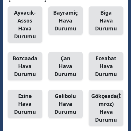
Malatya
Ayvacık-
Bayramiç
Biga
Assos
Hava
Hava
Manisa
Hava
Durumu
Durumu
Kahramanmaraş
Durumu
Mardin
Muğla
Bozcaada
Çan
Eceabat
Hava
Hava
Hava
Muş
Durumu
Durumu
Durumu
Nevşehir
Niğde
Ezine
Gelibolu
Gökçeada(İ
Hava
Hava
mroz)
Ordu
Durumu
Durumu
Hava
Rize
Durumu
Sakarya