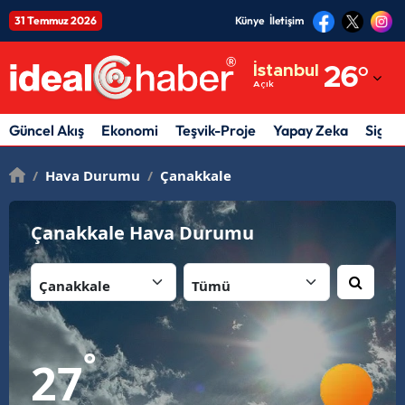
31 Temmuz 2026
Künye
İletişim
Adana
İstanbul
26
°
Açık
Adıyaman
Afyonkarahisar
Güncel Akış
Ekonomi
Teşvik-Proje
Yapay Zeka
Sigor
Ağrı
/
Hava Durumu
/
Çanakkale
Amasya
Çanakkale Hava Durumu
Ankara
İl:
İlçe:
Antalya
Artvin
Aydın
°
27
Balıkesir