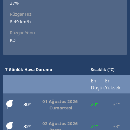
37%
Edirne
Rüzgar Hızı
Elazığ
8.49 km/h
Erzincan
Rüzgar Yönü
KD
Erzurum
Eskişehir
Gaziantep
7 Günlük Hava Durumu
Sıcaklık (°C)
Giresun
En
En
Düşük
Yüksek
Gümüşhane
01 Ağustos 2026
Hakkari
30°
20°
31°
Cumartesi
Hatay
02 Ağustos 2026
32°
21°
33°
Isparta
Pazar