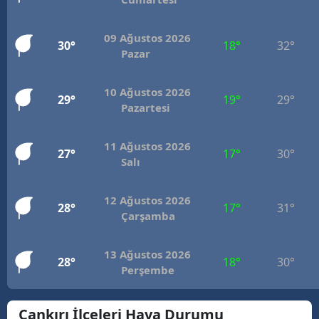
Mersin
09 Ağustos 2026
30°
18°
32°
İstanbul
Pazar
İzmir
10 Ağustos 2026
29°
19°
29°
Pazartesi
Kars
Kastamonu
11 Ağustos 2026
27°
17°
30°
Salı
Kayseri
Kırklareli
12 Ağustos 2026
28°
17°
31°
Çarşamba
Kırşehir
Kocaeli
13 Ağustos 2026
28°
18°
30°
Perşembe
Konya
Çankırı İlçeleri Hava Durumu
Kütahya