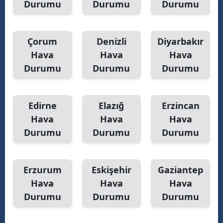
Durumu
Durumu
Durumu
Yalova
Çorum
Denizli
Diyarbakır
Karabük
Hava
Hava
Hava
Kilis
Durumu
Durumu
Durumu
Osmaniye
Düzce
Edirne
Elazığ
Erzincan
Hava
Hava
Hava
Durumu
Durumu
Durumu
Erzurum
Eskişehir
Gaziantep
Hava
Hava
Hava
Durumu
Durumu
Durumu