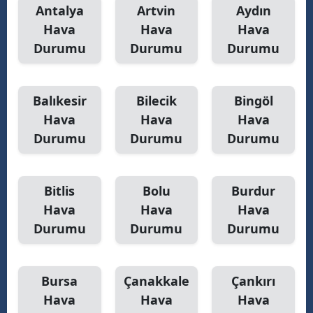
Antalya
Artvin
Aydın
Yozgat
Hava
Hava
Hava
Durumu
Durumu
Durumu
Zonguldak
Aksaray
Balıkesir
Bilecik
Bingöl
Bayburt
Hava
Hava
Hava
Durumu
Durumu
Durumu
Karaman
Kırıkkale
Bitlis
Bolu
Burdur
Batman
Hava
Hava
Hava
Şırnak
Durumu
Durumu
Durumu
Bartın
Bursa
Çanakkale
Çankırı
Ardahan
Hava
Hava
Hava
Iğdır