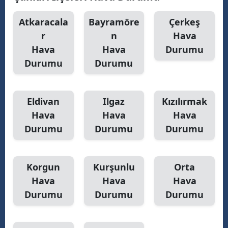
Malatya
Atkaracala
Bayramöre
Çerkeş
r
n
Hava
Manisa
Hava
Hava
Durumu
Kahramanmaraş
Durumu
Durumu
Mardin
Muğla
Eldivan
Ilgaz
Kızılırmak
Hava
Hava
Hava
Muş
Durumu
Durumu
Durumu
Nevşehir
Niğde
Korgun
Kurşunlu
Orta
Hava
Hava
Hava
Ordu
Durumu
Durumu
Durumu
Rize
Sakarya