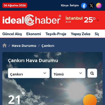
06 Ağustos 2026
Künye
İletişim
Adana
İstanbul
25
°
Açık
Adıyaman
Afyonkarahisar
Güncel Akış
Ekonomi
Teşvik-Proje
Yapay Zeka
Sigor
Ağrı
/
Hava Durumu
/
Çankırı
Amasya
Çankırı Hava Durumu
Ankara
İl:
İlçe:
Antalya
Artvin
Aydın
°
21
Balıkesir