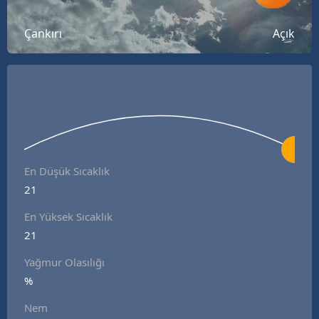
Bilecik
Çankırı
Açık
Bingöl
Bitlis
Bolu
Burdur
Bursa
En Düşük Sıcaklık
21
Çanakkale
En Yüksek Sıcaklık
Çankırı
21
Çorum
Yağmur Olasılığı
Denizli
%
Nem
Diyarbakır