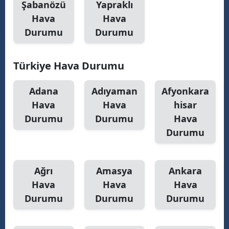
Şabanözü
Yapraklı
Hava
Hava
Samsun
Durumu
Durumu
Siirt
Sinop
Türkiye Hava Durumu
Sivas
Adana
Adıyaman
Afyonkara
Tekirdağ
Hava
Hava
hisar
Durumu
Durumu
Hava
Tokat
Durumu
Trabzon
Tunceli
Ağrı
Amasya
Ankara
Hava
Hava
Hava
Şanlıurfa
Durumu
Durumu
Durumu
Uşak
Van