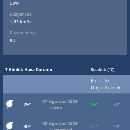
59%
Edirne
Rüzgar Hızı
Elazığ
1.63 km/h
Erzincan
Rüzgar Yönü
KD
Erzurum
Eskişehir
Gaziantep
7 Günlük Hava Durumu
Sıcaklık (°C)
Giresun
En
En
Düşük
Yüksek
Gümüşhane
07 Ağustos 2026
Hakkari
29°
19°
33°
Cuma
Hatay
08 Ağustos 2026
30°
21°
33°
Isparta
Cumartesi