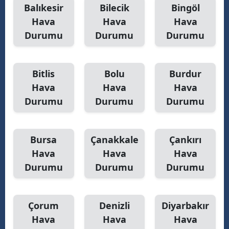
Balıkesir
Bilecik
Bingöl
Yozgat
Hava
Hava
Hava
Durumu
Durumu
Durumu
Zonguldak
Aksaray
Bitlis
Bolu
Burdur
Bayburt
Hava
Hava
Hava
Durumu
Durumu
Durumu
Karaman
Kırıkkale
Bursa
Çanakkale
Çankırı
Batman
Hava
Hava
Hava
Şırnak
Durumu
Durumu
Durumu
Bartın
Çorum
Denizli
Diyarbakır
Ardahan
Hava
Hava
Hava
Iğdır