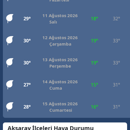
Mersin
11 Ağustos 2026
29°
18°
32°
İstanbul
Salı
İzmir
12 Ağustos 2026
30°
19°
33°
Çarşamba
Kars
Kastamonu
13 Ağustos 2026
30°
19°
33°
Perşembe
Kayseri
Kırklareli
14 Ağustos 2026
27°
15°
31°
Cuma
Kırşehir
Kocaeli
15 Ağustos 2026
28°
16°
31°
Cumartesi
Konya
Aksaray İlçeleri Hava Durumu
Kütahya