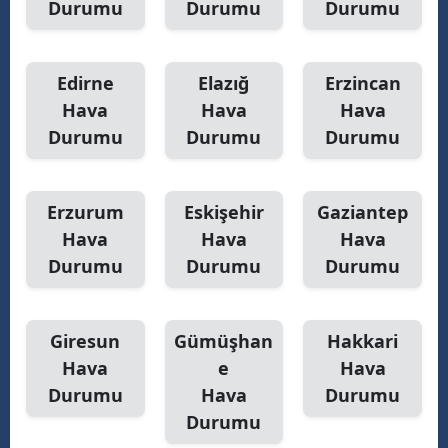
Durumu
Durumu
Durumu
Yalova
Edirne
Elazığ
Erzincan
Karabük
Hava
Hava
Hava
Kilis
Durumu
Durumu
Durumu
Osmaniye
Düzce
Erzurum
Eskişehir
Gaziantep
Hava
Hava
Hava
Durumu
Durumu
Durumu
Giresun
Gümüşhan
Hakkari
Hava
e
Hava
Durumu
Hava
Durumu
Durumu