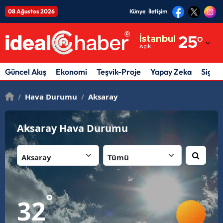
08 Ağustos 2026
Künye
İletişim
Adana
İstanbul
25
°
Açık
Adıyaman
Afyonkarahisar
Güncel Akış
Ekonomi
Teşvik-Proje
Yapay Zeka
Sigor
Ağrı
/
Hava Durumu
/
Aksaray
Amasya
Aksaray Hava Durumu
Ankara
İl:
İlçe:
Antalya
Artvin
Aydın
°
32
Balıkesir