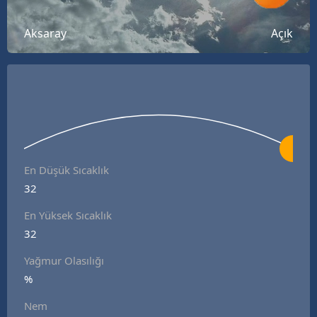
Bilecik
Aksaray
Açık
Bingöl
Bitlis
Bolu
Burdur
Bursa
En Düşük Sıcaklık
32
Çanakkale
En Yüksek Sıcaklık
Çankırı
32
Çorum
Yağmur Olasılığı
Denizli
%
Nem
Diyarbakır