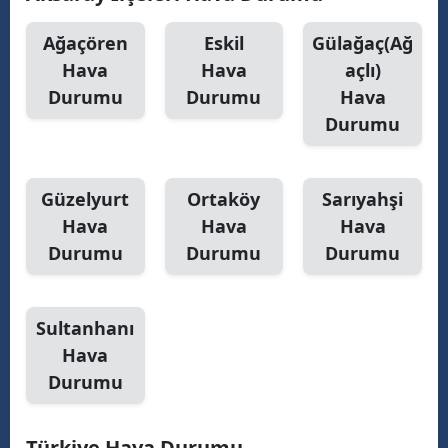
Malatya
Ağaçören
Eskil
Gülağaç(Ağ
Hava
Hava
açlı)
Manisa
Durumu
Durumu
Hava
Kahramanmaraş
Durumu
Mardin
Muğla
Güzelyurt
Ortaköy
Sarıyahşi
Hava
Hava
Hava
Muş
Durumu
Durumu
Durumu
Nevşehir
Niğde
Sultanhanı
Hava
Ordu
Durumu
Rize
Sakarya
Türkiye Hava Durumu