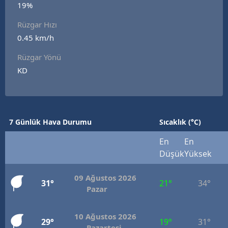
19%
Edirne
Rüzgar Hızı
Elazığ
0.45 km/h
Erzincan
Rüzgar Yönü
KD
Erzurum
Eskişehir
Gaziantep
7 Günlük Hava Durumu
Sıcaklık (°C)
Giresun
En
En
Düşük
Yüksek
Gümüşhane
09 Ağustos 2026
Hakkari
31°
21°
34°
Pazar
Hatay
10 Ağustos 2026
29°
19°
31°
Isparta
Pazartesi