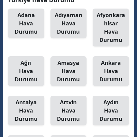
Samsun
Adana
Adıyaman
Afyonkara
Hava
Hava
hisar
Siirt
Durumu
Durumu
Hava
Sinop
Durumu
Sivas
Tekirdağ
Ağrı
Amasya
Ankara
Hava
Hava
Hava
Tokat
Durumu
Durumu
Durumu
Trabzon
Tunceli
Antalya
Artvin
Aydın
Hava
Hava
Hava
Şanlıurfa
Durumu
Durumu
Durumu
Uşak
Van