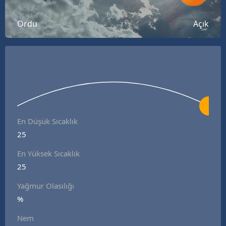
Bilecik
Ordu
Açık
Bingöl
Bitlis
Bolu
Burdur
Bursa
En Düşük Sıcaklık
25
Çanakkale
En Yüksek Sıcaklık
Çankırı
25
Çorum
Yağmur Olasılığı
Denizli
%
Nem
Diyarbakır