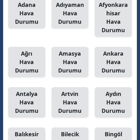
Adana
Adıyaman
Afyonkara
Yozgat
Hava
Hava
hisar
Durumu
Durumu
Hava
Zonguldak
Durumu
Aksaray
Bayburt
Ağrı
Amasya
Ankara
Hava
Hava
Hava
Karaman
Durumu
Durumu
Durumu
Kırıkkale
Batman
Antalya
Artvin
Aydın
Şırnak
Hava
Hava
Hava
Durumu
Durumu
Durumu
Bartın
Ardahan
Balıkesir
Bilecik
Bingöl
Iğdır