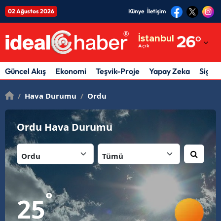
02 Ağustos 2026
Künye
İletişim
Adana
İstanbul
26
°
Açık
Adıyaman
Afyonkarahisar
Güncel Akış
Ekonomi
Teşvik-Proje
Yapay Zeka
Sigor
Ağrı
/
Hava Durumu
/
Ordu
Amasya
Ordu Hava Durumu
Ankara
İl:
İlçe:
Antalya
Artvin
Aydın
°
25
Balıkesir