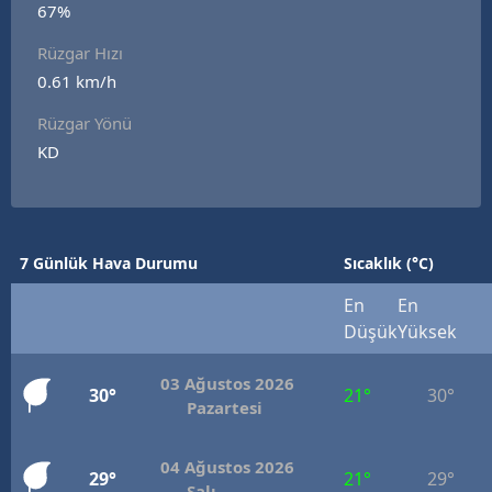
67%
Edirne
Rüzgar Hızı
Elazığ
0.61 km/h
Erzincan
Rüzgar Yönü
KD
Erzurum
Eskişehir
Gaziantep
7 Günlük Hava Durumu
Sıcaklık (°C)
Giresun
En
En
Düşük
Yüksek
Gümüşhane
03 Ağustos 2026
Hakkari
30°
21°
30°
Pazartesi
Hatay
04 Ağustos 2026
29°
21°
29°
Isparta
Salı