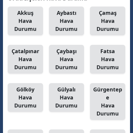
Malatya
Akkuş
Aybastı
Çamaş
Hava
Hava
Hava
Manisa
Durumu
Durumu
Durumu
Kahramanmaraş
Mardin
Çatalpınar
Çaybaşı
Fatsa
Muğla
Hava
Hava
Hava
Durumu
Durumu
Durumu
Muş
Nevşehir
Gölköy
Gülyalı
Gürgentep
Niğde
Hava
Hava
e
Durumu
Durumu
Hava
Ordu
Durumu
Rize
Sakarya