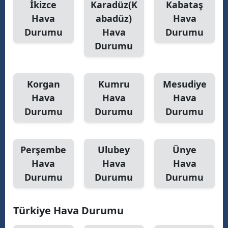
İkizce
Karadüz(K
Kabataş
Hava
abadüz)
Hava
Samsun
Durumu
Hava
Durumu
Siirt
Durumu
Sinop
Sivas
Korgan
Kumru
Mesudiye
Hava
Hava
Hava
Tekirdağ
Durumu
Durumu
Durumu
Tokat
Trabzon
Perşembe
Ulubey
Ünye
Hava
Hava
Hava
Tunceli
Durumu
Durumu
Durumu
Şanlıurfa
Uşak
Türkiye Hava Durumu
Van