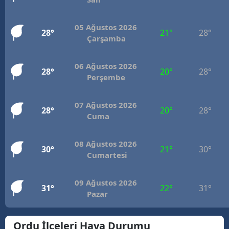
Mersin
05 Ağustos 2026
28°
21°
28°
İstanbul
Çarşamba
İzmir
06 Ağustos 2026
28°
20°
28°
Perşembe
Kars
Kastamonu
07 Ağustos 2026
28°
20°
28°
Cuma
Kayseri
Kırklareli
08 Ağustos 2026
30°
21°
30°
Cumartesi
Kırşehir
Kocaeli
09 Ağustos 2026
31°
22°
31°
Pazar
Konya
Ordu İlçeleri Hava Durumu
Kütahya