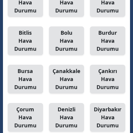
Hava
Hava
Hava
Durumu
Durumu
Durumu
Yalova
Karabük
Bitlis
Bolu
Burdur
Kilis
Hava
Hava
Hava
Durumu
Durumu
Durumu
Osmaniye
Düzce
Bursa
Çanakkale
Çankırı
Hava
Hava
Hava
Durumu
Durumu
Durumu
Çorum
Denizli
Diyarbakır
Hava
Hava
Hava
Durumu
Durumu
Durumu