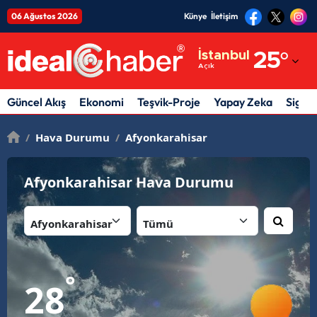
06 Ağustos 2026
Künye
İletişim
Adana
İstanbul
25
°
Açık
Adıyaman
Afyonkarahisar
Güncel Akış
Ekonomi
Teşvik-Proje
Yapay Zeka
Sigor
Ağrı
/
Hava Durumu
/
Afyonkarahisar
Amasya
Afyonkarahisar Hava Durumu
Ankara
İl:
İlçe:
Antalya
Artvin
Aydın
°
28
Balıkesir