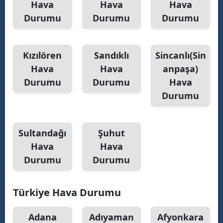
Hava
Hava
Hava
Durumu
Durumu
Durumu
Samsun
Siirt
Kızılören
Sandıklı
Sincanlı(Sin
Sinop
Hava
Hava
anpaşa)
Sivas
Durumu
Durumu
Hava
Durumu
Tekirdağ
Tokat
Sultandağı
Şuhut
Trabzon
Hava
Hava
Durumu
Durumu
Tunceli
Şanlıurfa
Türkiye Hava Durumu
Uşak
Adana
Adıyaman
Afyonkara
Van