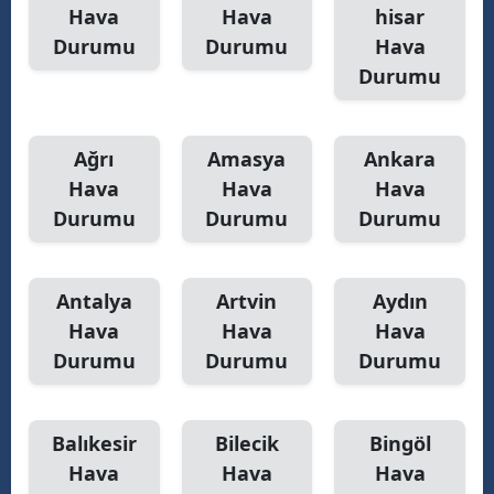
Hava
Hava
hisar
Yozgat
Durumu
Durumu
Hava
Durumu
Zonguldak
Aksaray
Ağrı
Amasya
Ankara
Bayburt
Hava
Hava
Hava
Durumu
Durumu
Durumu
Karaman
Kırıkkale
Antalya
Artvin
Aydın
Batman
Hava
Hava
Hava
Şırnak
Durumu
Durumu
Durumu
Bartın
Balıkesir
Bilecik
Bingöl
Ardahan
Hava
Hava
Hava
Iğdır