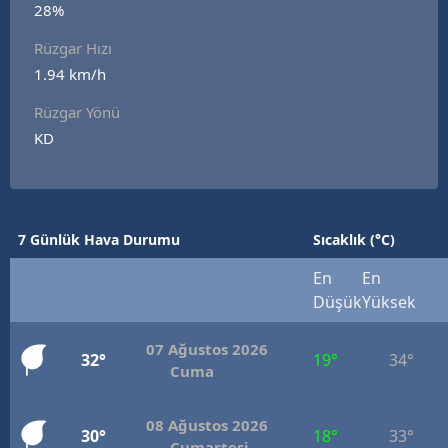
28%
Edirne
Rüzgar Hızı
Elazığ
1.94 km/h
Erzincan
Rüzgar Yönü
KD
Erzurum
Eskişehir
Gaziantep
7 Günlük Hava Durumu
Sıcaklık (°C)
Giresun
En
En
Düşük
Yüksek
Gümüşhane
07 Ağustos 2026
Hakkari
32°
19°
34°
Cuma
Hatay
08 Ağustos 2026
30°
18°
33°
Isparta
Cumartesi