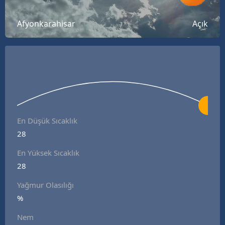
Bilecik
Afyonkarahisar
Açık
Bingöl
Bitlis
Bolu
Burdur
Bursa
En Düşük Sıcaklık
28
Çanakkale
En Yüksek Sıcaklık
Çankırı
28
Çorum
Yağmur Olasılığı
Denizli
%
Nem
Diyarbakır