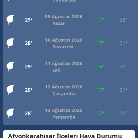
Mersin
09 Ağustos 2026
29°
17°
32°
İstanbul
Pazar
İzmir
10 Ağustos 2026
28°
17°
31°
Pazartesi
Kars
Kastamonu
11 Ağustos 2026
29°
16°
31°
Salı
Kayseri
Kırklareli
12 Ağustos 2026
29°
17°
31°
Çarşamba
Kırşehir
Kocaeli
13 Ağustos 2026
28°
17°
31°
Perşembe
Konya
Afyonkarahisar İlçeleri Hava Durumu
Kütahya