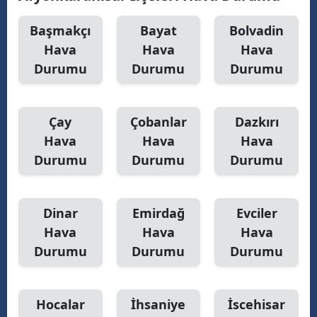
Malatya
Başmakçı
Bayat
Bolvadin
Hava
Hava
Hava
Manisa
Durumu
Durumu
Durumu
Kahramanmaraş
Mardin
Çay
Çobanlar
Dazkırı
Muğla
Hava
Hava
Hava
Durumu
Durumu
Durumu
Muş
Nevşehir
Dinar
Emirdağ
Evciler
Niğde
Hava
Hava
Hava
Durumu
Durumu
Durumu
Ordu
Rize
Hocalar
İhsaniye
İscehisar
Sakarya