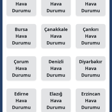
Hava
Hava
Hava
Yozgat
Durumu
Durumu
Durumu
Zonguldak
Bursa
Çanakkale
Çankırı
Aksaray
Hava
Hava
Hava
Bayburt
Durumu
Durumu
Durumu
Karaman
Kırıkkale
Çorum
Denizli
Diyarbakır
Hava
Hava
Hava
Batman
Durumu
Durumu
Durumu
Şırnak
Bartın
Edirne
Elazığ
Erzincan
Hava
Hava
Hava
Ardahan
Durumu
Durumu
Durumu
Iğdır