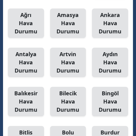
Samsun
Ağrı
Amasya
Ankara
Hava
Hava
Hava
Siirt
Durumu
Durumu
Durumu
Sinop
Sivas
Antalya
Artvin
Aydın
Tekirdağ
Hava
Hava
Hava
Durumu
Durumu
Durumu
Tokat
Trabzon
Balıkesir
Bilecik
Bingöl
Tunceli
Hava
Hava
Hava
Durumu
Durumu
Durumu
Şanlıurfa
Uşak
Bitlis
Bolu
Burdur
Van