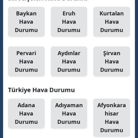
Malatya
Baykan
Eruh
Kurtalan
Hava
Hava
Hava
Manisa
Durumu
Durumu
Durumu
Kahramanmaraş
Mardin
Pervari
Aydınlar
Şirvan
Muğla
Hava
Hava
Hava
Durumu
Durumu
Durumu
Muş
Nevşehir
Türkiye Hava Durumu
Niğde
Adana
Adıyaman
Afyonkara
Ordu
Hava
Hava
hisar
Durumu
Durumu
Hava
Rize
Durumu
Sakarya