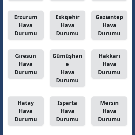
Yalova
Erzurum
Eskişehir
Gaziantep
Hava
Hava
Hava
Karabük
Durumu
Durumu
Durumu
Kilis
Osmaniye
Giresun
Gümüşhan
Hakkari
Düzce
Hava
e
Hava
Durumu
Hava
Durumu
Durumu
Hatay
Isparta
Mersin
Hava
Hava
Hava
Durumu
Durumu
Durumu