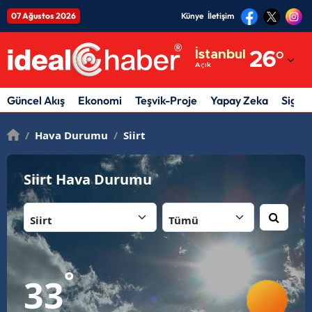
07 Ağustos 2026
Künye
İletişim
Adana
İstanbul
26
°
Açık
Adıyaman
Afyonkarahisar
Güncel Akış
Ekonomi
Teşvik-Proje
Yapay Zeka
Sigor
Ağrı
/
Hava Durumu
/
Siirt
Amasya
Siirt Hava Durumu
Ankara
İl:
İlçe:
Antalya
Artvin
Aydın
°
33
Balıkesir