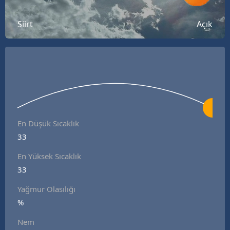
Bilecik
Siirt
Açık
Bingöl
Bitlis
Bolu
Burdur
Bursa
En Düşük Sıcaklık
33
Çanakkale
En Yüksek Sıcaklık
Çankırı
33
Çorum
Yağmur Olasılığı
Denizli
%
Nem
Diyarbakır