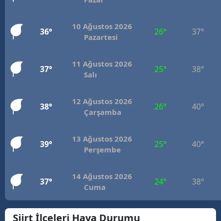
Mersin
10 Ağustos 2026
36°
26°
37°
İstanbul
Pazartesi
İzmir
11 Ağustos 2026
37°
25°
38°
Salı
Kars
Kastamonu
12 Ağustos 2026
38°
26°
40°
Çarşamba
Kayseri
Kırklareli
13 Ağustos 2026
39°
25°
40°
Perşembe
Kırşehir
Kocaeli
14 Ağustos 2026
37°
24°
38°
Cuma
Konya
Siirt İlçeleri Hava Durumu
Kütahya