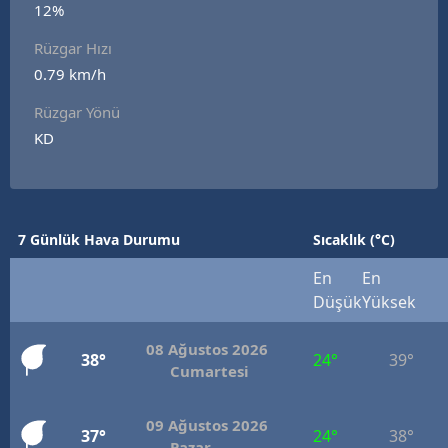
12%
Edirne
Rüzgar Hızı
Elazığ
0.79 km/h
Erzincan
Rüzgar Yönü
KD
Erzurum
Eskişehir
Gaziantep
7 Günlük Hava Durumu
Sıcaklık (°C)
Giresun
En
En
Düşük
Yüksek
Gümüşhane
08 Ağustos 2026
Hakkari
38°
24°
39°
Cumartesi
Hatay
09 Ağustos 2026
37°
24°
38°
Isparta
Pazar