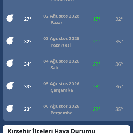
Mersin
02 Ağustos 2026
27°
17°
32°
İstanbul
Pazar
İzmir
03 Ağustos 2026
32°
21°
35°
Pazartesi
Kars
Kastamonu
04 Ağustos 2026
34°
22°
36°
Salı
Kayseri
Kırklareli
05 Ağustos 2026
33°
23°
36°
Çarşamba
Kırşehir
Kocaeli
06 Ağustos 2026
32°
22°
35°
Perşembe
Konya
Kırşehir İlçeleri Hava Durumu
Kütahya