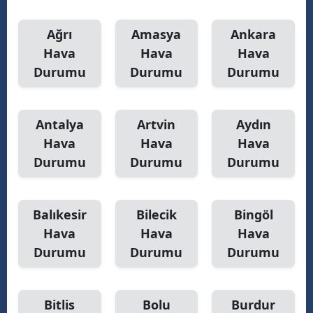
Samsun
Ağrı
Amasya
Ankara
Hava
Hava
Hava
Siirt
Durumu
Durumu
Durumu
Sinop
Sivas
Antalya
Artvin
Aydın
Tekirdağ
Hava
Hava
Hava
Durumu
Durumu
Durumu
Tokat
Trabzon
Balıkesir
Bilecik
Bingöl
Tunceli
Hava
Hava
Hava
Durumu
Durumu
Durumu
Şanlıurfa
Uşak
Bitlis
Bolu
Burdur
Van