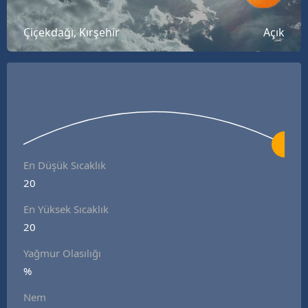
Bilecik
Çiçekdağı, Kırşehir
Açık
Bingöl
Bitlis
Bolu
Burdur
Bursa
En Düşük Sıcaklık
20
Çanakkale
En Yüksek Sıcaklık
Çankırı
20
Çorum
Yağmur Olasılığı
Denizli
%
Nem
Diyarbakır