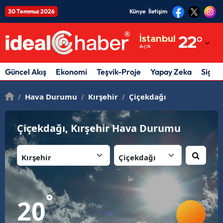
30 Temmuz 2026
Künye
İletişim
Adana
İstanbul
22
°
Açık
Adıyaman
Afyonkarahisar
Güncel Akış
Ekonomi
Teşvik-Proje
Yapay Zeka
Sigor
Ağrı
/
Hava Durumu
/
Kırşehir
/
Çiçekdağı
Amasya
Çiçekdağı, Kırşehir Hava Durumu
Ankara
İl:
İlçe:
Antalya
Artvin
Aydın
°
20
Balıkesir