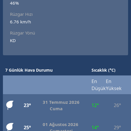
46%
Edirne
Rüzgar Hızı
Elazığ
6.76 km/h
Erzincan
Rüzgar Yönü
KD
Erzurum
Eskişehir
Gaziantep
7 Günlük Hava Durumu
Sıcaklık (°C)
Giresun
En
En
Düşük
Yüksek
Gümüşhane
31 Temmuz 2026
Hakkari
23°
12°
26°
Cuma
Hatay
01 Ağustos 2026
25°
14°
29°
Isparta
Cumartesi