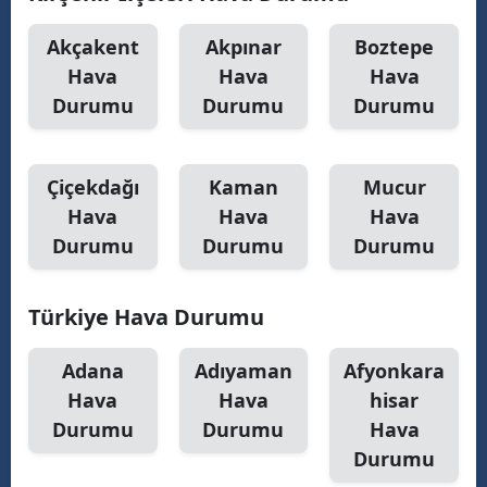
Malatya
Akçakent
Akpınar
Boztepe
Hava
Hava
Hava
Manisa
Durumu
Durumu
Durumu
Kahramanmaraş
Mardin
Çiçekdağı
Kaman
Mucur
Muğla
Hava
Hava
Hava
Durumu
Durumu
Durumu
Muş
Nevşehir
Türkiye Hava Durumu
Niğde
Adana
Adıyaman
Afyonkara
Ordu
Hava
Hava
hisar
Durumu
Durumu
Hava
Rize
Durumu
Sakarya