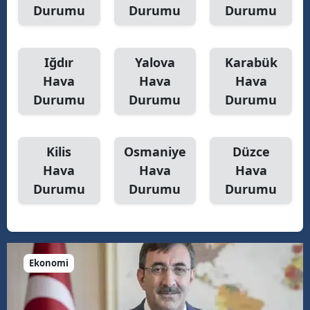
Durumu
Durumu
Durumu
Iğdır
Yalova
Karabük
Hava
Hava
Hava
Durumu
Durumu
Durumu
Kilis
Osmaniye
Düzce
Hava
Hava
Hava
Durumu
Durumu
Durumu
Ekonomi