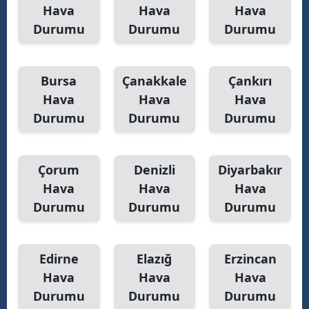
Hava
Hava
Hava
Yozgat
Durumu
Durumu
Durumu
Zonguldak
Bursa
Çanakkale
Çankırı
Aksaray
Hava
Hava
Hava
Bayburt
Durumu
Durumu
Durumu
Karaman
Kırıkkale
Çorum
Denizli
Diyarbakır
Hava
Hava
Hava
Batman
Durumu
Durumu
Durumu
Şırnak
Bartın
Edirne
Elazığ
Erzincan
Hava
Hava
Hava
Ardahan
Durumu
Durumu
Durumu
Iğdır