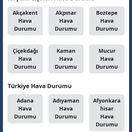
Malatya
Akçakent
Akpınar
Boztepe
Hava
Hava
Hava
Manisa
Durumu
Durumu
Durumu
Kahramanmaraş
Mardin
Çiçekdağı
Kaman
Mucur
Muğla
Hava
Hava
Hava
Durumu
Durumu
Durumu
Muş
Nevşehir
Türkiye Hava Durumu
Niğde
Adana
Adıyaman
Afyonkara
Ordu
Hava
Hava
hisar
Durumu
Durumu
Hava
Rize
Durumu
Sakarya