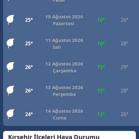
Mersin
10 Ağustos 2026
25°
16°
26°
İstanbul
Pazartesi
İzmir
11 Ağustos 2026
25°
16°
28°
Salı
Kars
Kastamonu
12 Ağustos 2026
26°
15°
29°
Çarşamba
Kayseri
Kırklareli
13 Ağustos 2026
26°
15°
28°
Perşembe
Kırşehir
Kocaeli
14 Ağustos 2026
24°
13°
26°
Cuma
Konya
Kırşehir İlçeleri Hava Durumu
Kütahya