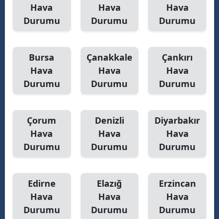
Hava
Hava
Hava
Yozgat
Durumu
Durumu
Durumu
Zonguldak
Bursa
Çanakkale
Çankırı
Aksaray
Hava
Hava
Hava
Bayburt
Durumu
Durumu
Durumu
Karaman
Kırıkkale
Çorum
Denizli
Diyarbakır
Hava
Hava
Hava
Batman
Durumu
Durumu
Durumu
Şırnak
Bartın
Edirne
Elazığ
Erzincan
Hava
Hava
Hava
Ardahan
Durumu
Durumu
Durumu
Iğdır