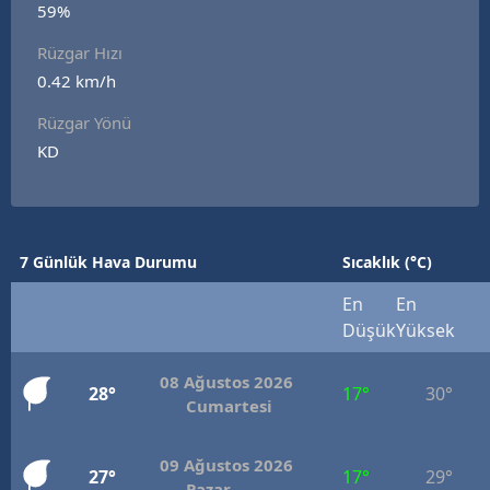
59%
Edirne
Rüzgar Hızı
Elazığ
0.42 km/h
Erzincan
Rüzgar Yönü
KD
Erzurum
Eskişehir
Gaziantep
7 Günlük Hava Durumu
Sıcaklık (°C)
Giresun
En
En
Düşük
Yüksek
Gümüşhane
08 Ağustos 2026
Hakkari
28°
17°
30°
Cumartesi
Hatay
09 Ağustos 2026
27°
17°
29°
Isparta
Pazar