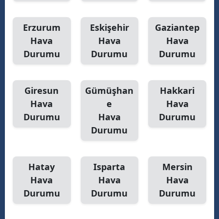
Yalova
Erzurum
Eskişehir
Gaziantep
Hava
Hava
Hava
Karabük
Durumu
Durumu
Durumu
Kilis
Osmaniye
Giresun
Gümüşhan
Hakkari
Düzce
Hava
e
Hava
Durumu
Hava
Durumu
Durumu
Hatay
Isparta
Mersin
Hava
Hava
Hava
Durumu
Durumu
Durumu