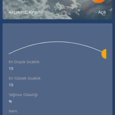
Bilecik
Akçakent, Kırşehir
Açık
Bingöl
Bitlis
Bolu
Burdur
Bursa
En Düşük Sıcaklık
15
Çanakkale
En Yüksek Sıcaklık
Çankırı
15
Çorum
Yağmur Olasılığı
Denizli
%
Nem
Diyarbakır