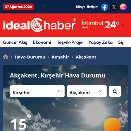
07 Ağustos 2026
Künye
İletişim
Adana
İstanbul
24
°
Açık
Adıyaman
Afyonkarahisar
Güncel Akış
Ekonomi
Teşvik-Proje
Yapay Zeka
Sigor
Ağrı
/
Hava Durumu
/
Kırşehir
/
Akçakent
Amasya
Akçakent, Kırşehir Hava Durumu
Ankara
İl:
İlçe:
Antalya
Artvin
Aydın
°
15
Balıkesir