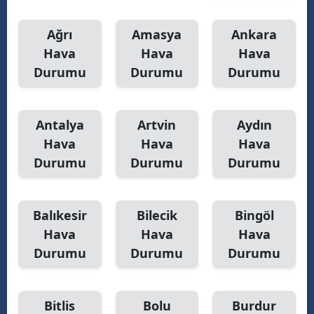
Samsun
Ağrı
Amasya
Ankara
Hava
Hava
Hava
Siirt
Durumu
Durumu
Durumu
Sinop
Sivas
Antalya
Artvin
Aydın
Tekirdağ
Hava
Hava
Hava
Durumu
Durumu
Durumu
Tokat
Trabzon
Balıkesir
Bilecik
Bingöl
Tunceli
Hava
Hava
Hava
Durumu
Durumu
Durumu
Şanlıurfa
Uşak
Bitlis
Bolu
Burdur
Van