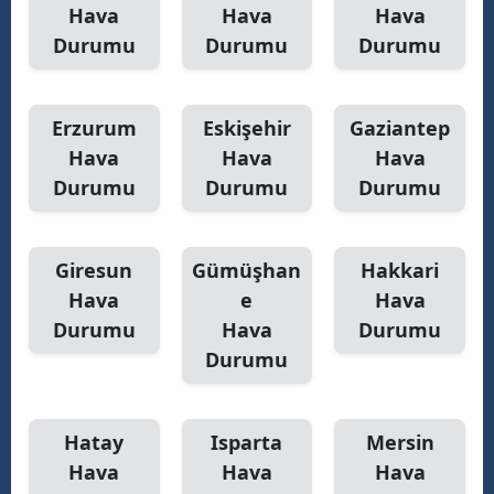
Hava
Hava
Hava
Durumu
Durumu
Durumu
Yalova
Karabük
Erzurum
Eskişehir
Gaziantep
Kilis
Hava
Hava
Hava
Osmaniye
Durumu
Durumu
Durumu
Düzce
Giresun
Gümüşhan
Hakkari
Hava
e
Hava
Durumu
Hava
Durumu
Durumu
Hatay
Isparta
Mersin
Hava
Hava
Hava