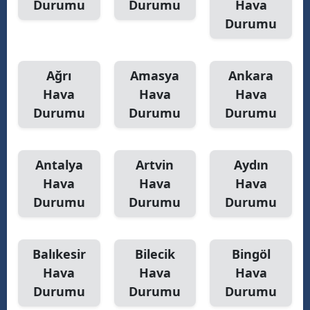
Durumu
Durumu
Hava
Durumu
Samsun
Siirt
Ağrı
Amasya
Ankara
Sinop
Hava
Hava
Hava
Sivas
Durumu
Durumu
Durumu
Tekirdağ
Antalya
Artvin
Aydın
Tokat
Hava
Hava
Hava
Trabzon
Durumu
Durumu
Durumu
Tunceli
Şanlıurfa
Balıkesir
Bilecik
Bingöl
Hava
Hava
Hava
Uşak
Durumu
Durumu
Durumu
Van