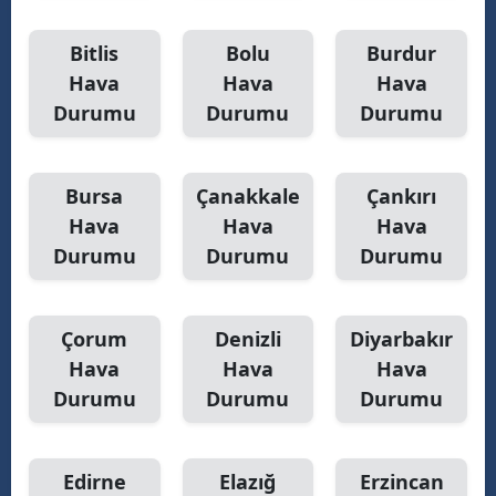
Yozgat
Bitlis
Bolu
Burdur
Hava
Hava
Hava
Zonguldak
Durumu
Durumu
Durumu
Aksaray
Bayburt
Bursa
Çanakkale
Çankırı
Karaman
Hava
Hava
Hava
Durumu
Durumu
Durumu
Kırıkkale
Batman
Çorum
Denizli
Diyarbakır
Şırnak
Hava
Hava
Hava
Durumu
Durumu
Durumu
Bartın
Ardahan
Edirne
Elazığ
Erzincan
Iğdır