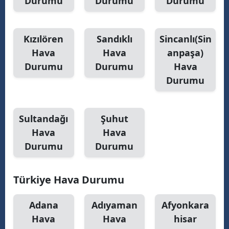
Durumu
Durumu
Durumu
Malatya
Manisa
Kızılören
Sandıklı
Sincanlı(Sin
Hava
Hava
anpaşa)
Kahramanmaraş
Durumu
Durumu
Hava
Mardin
Durumu
Muğla
Sultandağı
Şuhut
Muş
Hava
Hava
Nevşehir
Durumu
Durumu
Niğde
Türkiye Hava Durumu
Ordu
Adana
Adıyaman
Afyonkara
Rize
Hava
Hava
hisar
Sakarya