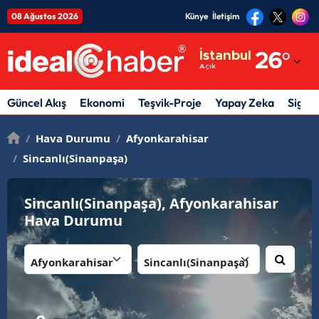
08 Ağustos 2026
Künye
İletişim
Adana
İstanbul
26
°
Açık
Adıyaman
Afyonkarahisar
Güncel Akış
Ekonomi
Teşvik-Proje
Yapay Zeka
Sigor
Ağrı
/
Hava Durumu
/
Afyonkarahisar
/
Sincanlı(Sinanpaşa)
Amasya
Ankara
Sincanlı(Sinanpaşa), Afyonkarahisar
Hava Durumu
Antalya
Artvin
İl:
İlçe:
Aydın
Balıkesir