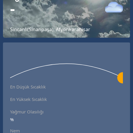
°
-
Bilecik
Bingöl
Sincanlı(Sinanpaşa), Afyonkarahisar
Bitlis
Bolu
Burdur
Bursa
Çanakkale
En Düşük Sıcaklık
Çankırı
En Yüksek Sıcaklık
Çorum
Yağmur Olasılığı
Denizli
%
Diyarbakır
Nem