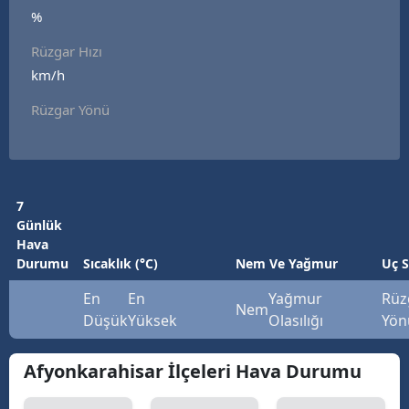
%
Edirne
Rüzgar Hızı
Elazığ
km/h
Erzincan
Rüzgar Yönü
Erzurum
Eskişehir
7
Gaziantep
Günlük
Hava
Giresun
Durumu
Sıcaklık (°C)
Nem Ve Yağmur
Uç S
Gümüşhane
En
En
Yağmur
Rüz
Nem
Düşük
Yüksek
Olasılığı
Yön
Hakkari
Hatay
Afyonkarahisar İlçeleri Hava Durumu
Isparta