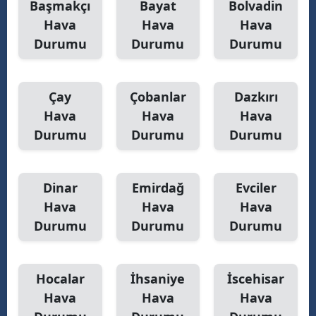
Başmakçı
Bayat
Bolvadin
Mersin
Hava
Hava
Hava
Durumu
Durumu
Durumu
İstanbul
İzmir
Çay
Çobanlar
Dazkırı
Kars
Hava
Hava
Hava
Durumu
Durumu
Durumu
Kastamonu
Kayseri
Dinar
Emirdağ
Evciler
Kırklareli
Hava
Hava
Hava
Kırşehir
Durumu
Durumu
Durumu
Kocaeli
Hocalar
İhsaniye
İscehisar
Konya
Hava
Hava
Hava
Kütahya