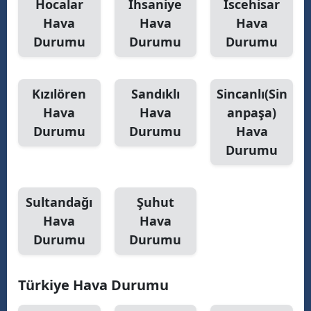
Hocalar
İhsaniye
İscehisar
Hava
Hava
Hava
Samsun
Durumu
Durumu
Durumu
Siirt
Sinop
Kızılören
Sandıklı
Sincanlı(Sin
Sivas
Hava
Hava
anpaşa)
Durumu
Durumu
Hava
Tekirdağ
Durumu
Tokat
Trabzon
Sultandağı
Şuhut
Hava
Hava
Tunceli
Durumu
Durumu
Şanlıurfa
Uşak
Türkiye Hava Durumu
Van