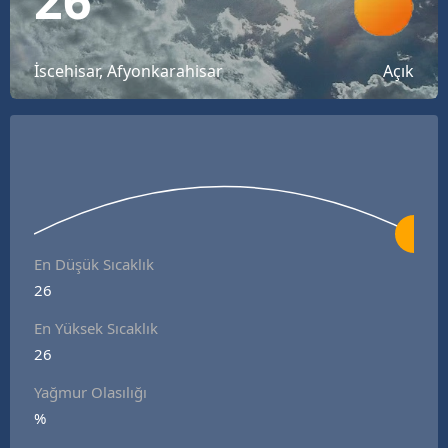
Bilecik
Bingöl
İscehisar, Afyonkarahisar
Açık
Bitlis
Bolu
Burdur
Bursa
En Düşük Sıcaklık
Çanakkale
26
Çankırı
En Yüksek Sıcaklık
Çorum
26
Denizli
Yağmur Olasılığı
%
Diyarbakır