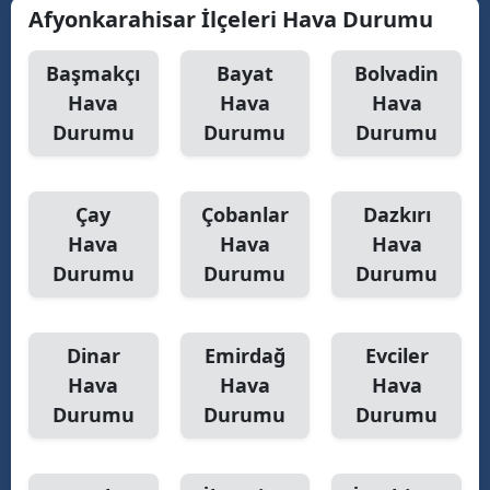
Afyonkarahisar İlçeleri Hava Durumu
Malatya
Başmakçı
Bayat
Bolvadin
Manisa
Hava
Hava
Hava
Kahramanmaraş
Durumu
Durumu
Durumu
Mardin
Çay
Çobanlar
Dazkırı
Muğla
Hava
Hava
Hava
Muş
Durumu
Durumu
Durumu
Nevşehir
Niğde
Dinar
Emirdağ
Evciler
Hava
Hava
Hava
Ordu
Durumu
Durumu
Durumu
Rize
Sakarya