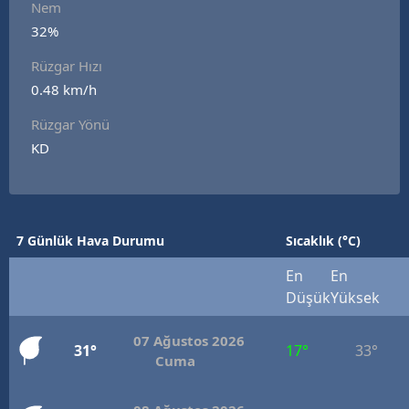
Nem
Edirne
32%
Elazığ
Rüzgar Hızı
0.48 km/h
Erzincan
Rüzgar Yönü
Erzurum
KD
Eskişehir
Gaziantep
7 Günlük Hava Durumu
Sıcaklık (°C)
Giresun
En
En
Gümüşhane
Düşük
Yüksek
Hakkari
07 Ağustos 2026
31°
17°
33°
Hatay
Cuma
Isparta