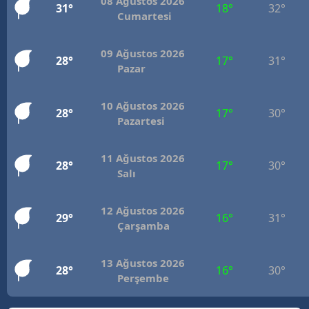
08 Ağustos 2026
31°
18°
32°
Cumartesi
Mersin
İstanbul
09 Ağustos 2026
28°
17°
31°
Pazar
İzmir
Kars
10 Ağustos 2026
28°
17°
30°
Pazartesi
Kastamonu
11 Ağustos 2026
Kayseri
28°
17°
30°
Salı
Kırklareli
12 Ağustos 2026
29°
16°
31°
Kırşehir
Çarşamba
Kocaeli
13 Ağustos 2026
28°
16°
30°
Konya
Perşembe
Kütahya