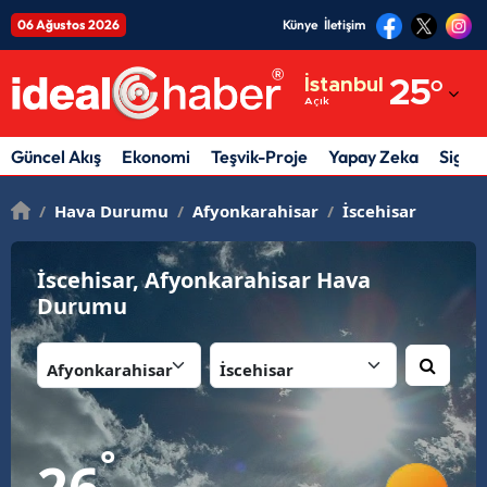
06 Ağustos 2026
Künye
İletişim
Adana
İstanbul
25
°
Açık
Adıyaman
Afyonkarahisar
Güncel Akış
Ekonomi
Teşvik-Proje
Yapay Zeka
Sigor
Ağrı
/
Hava Durumu
/
Afyonkarahisar
/
İscehisar
Amasya
İscehisar, Afyonkarahisar Hava
Ankara
Durumu
Antalya
İl:
İlçe:
Artvin
Aydın
°
26
Balıkesir