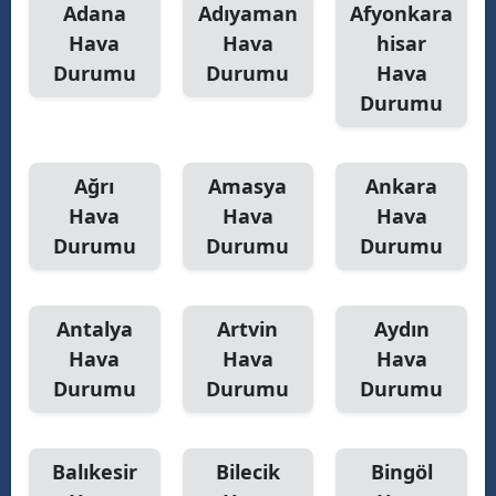
Adana
Adıyaman
Afyonkara
Hava
Hava
hisar
Yozgat
Durumu
Durumu
Hava
Zonguldak
Durumu
Aksaray
Bayburt
Ağrı
Amasya
Ankara
Hava
Hava
Hava
Karaman
Durumu
Durumu
Durumu
Kırıkkale
Batman
Antalya
Artvin
Aydın
Hava
Hava
Hava
Şırnak
Durumu
Durumu
Durumu
Bartın
Ardahan
Balıkesir
Bilecik
Bingöl
Iğdır