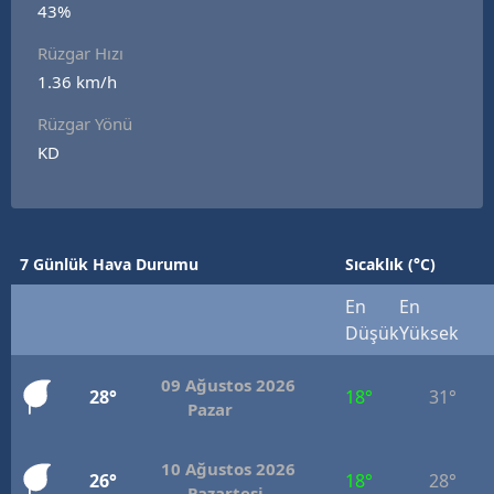
43%
Edirne
Rüzgar Hızı
Elazığ
1.36 km/h
Erzincan
Rüzgar Yönü
KD
Erzurum
Eskişehir
Gaziantep
7 Günlük Hava Durumu
Sıcaklık (°C)
Giresun
En
En
Düşük
Yüksek
Gümüşhane
09 Ağustos 2026
Hakkari
28°
18°
31°
Pazar
Hatay
10 Ağustos 2026
26°
18°
28°
Isparta
Pazartesi