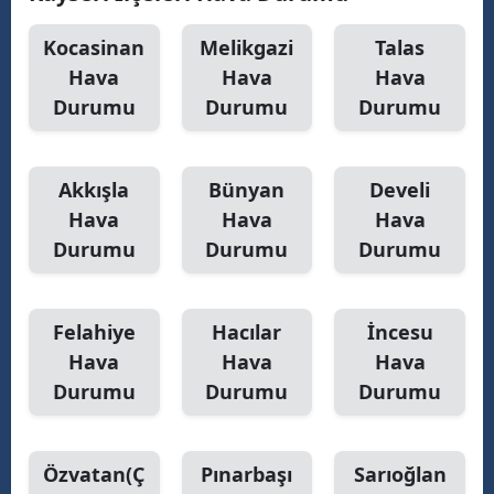
Malatya
Kocasinan
Melikgazi
Talas
Hava
Hava
Hava
Manisa
Durumu
Durumu
Durumu
Kahramanmaraş
Mardin
Akkışla
Bünyan
Develi
Muğla
Hava
Hava
Hava
Durumu
Durumu
Durumu
Muş
Nevşehir
Felahiye
Hacılar
İncesu
Niğde
Hava
Hava
Hava
Durumu
Durumu
Durumu
Ordu
Rize
Özvatan(Ç
Pınarbaşı
Sarıoğlan
Sakarya