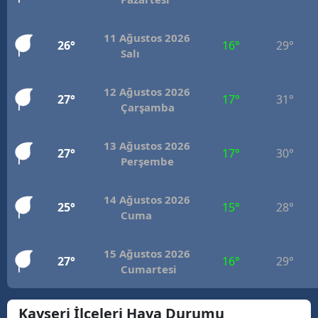
Mersin
11 Ağustos 2026
26°
16°
29°
İstanbul
Salı
İzmir
12 Ağustos 2026
27°
17°
31°
Çarşamba
Kars
Kastamonu
13 Ağustos 2026
27°
17°
30°
Perşembe
Kayseri
Kırklareli
14 Ağustos 2026
25°
15°
28°
Cuma
Kırşehir
Kocaeli
15 Ağustos 2026
27°
16°
29°
Cumartesi
Konya
Kayseri İlçeleri Hava Durumu
Kütahya