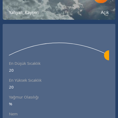
Bilecik
Yahyalı, Kayseri
Açık
Bingöl
Bitlis
Bolu
Burdur
Bursa
En Düşük Sıcaklık
20
Çanakkale
En Yüksek Sıcaklık
Çankırı
20
Çorum
Yağmur Olasılığı
Denizli
%
Nem
Diyarbakır