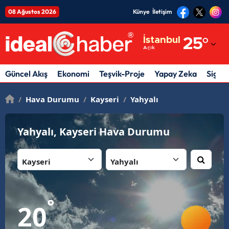
08 Ağustos 2026
Künye
İletişim
Adana
İstanbul
25
°
Açık
Adıyaman
Afyonkarahisar
Güncel Akış
Ekonomi
Teşvik-Proje
Yapay Zeka
Sigor
Ağrı
/
Hava Durumu
/
Kayseri
/
Yahyalı
Amasya
Yahyalı, Kayseri Hava Durumu
Ankara
İl:
İlçe:
Antalya
Artvin
Aydın
°
20
Balıkesir