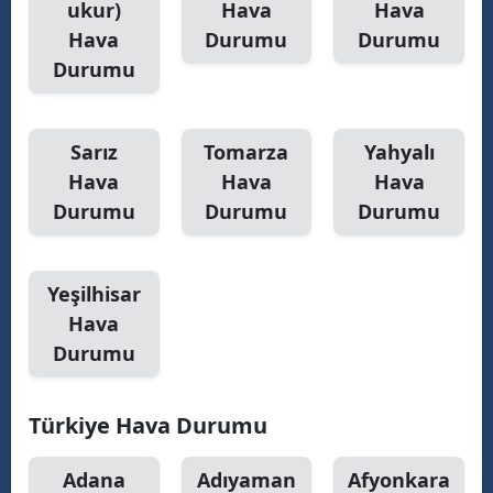
ukur)
Hava
Hava
Hava
Durumu
Durumu
Samsun
Durumu
Siirt
Sinop
Sarız
Tomarza
Yahyalı
Sivas
Hava
Hava
Hava
Durumu
Durumu
Durumu
Tekirdağ
Tokat
Yeşilhisar
Trabzon
Hava
Durumu
Tunceli
Şanlıurfa
Türkiye Hava Durumu
Uşak
Adana
Adıyaman
Afyonkara
Van