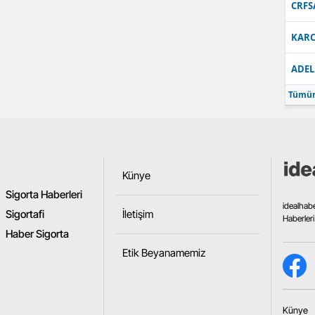
CRFS
Samsun
KARC
Siirt
ADEL
Sinop
Tümün
Sivas
Tekirdağ
Tokat
Künye
Sigorta Haberleri
Trabzon
idealhab
Sigortafi
İletişim
Haberleri
Tunceli
Haber Sigorta
Etik Beyanamemiz
Şanlıurfa
Uşak
Künye
Van