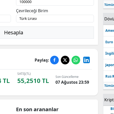
Tümün
Bilecik
Çevrileceği Birim
Bingöl
Dövi
Bitlis
Amer
Hesapla
Bolu
Euro
Burdur
İngili
Bursa
Paylaş:
Japon
Çanakkale
SATIŞ(TL)
Rus R
Son Güncelleme
Çankırı
4 TL
55,2510 TL
07 Ağustos 23:59
Tümün
Çorum
Krip
Denizli
En son arananlar
Bi
Diyarbakır