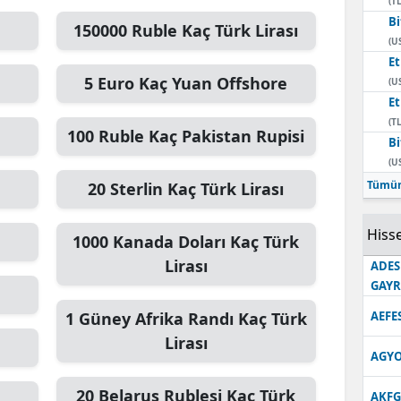
(TL
Bi
Edirne
150000
Ruble
Kaç Türk Lirası
(U
Elazığ
E
5
Euro
Kaç Yuan Offshore
(U
Erzincan
E
(TL
Erzurum
100
Ruble
Kaç Pakistan Rupisi
Bi
(U
Eskişehir
Tümün
20
Sterlin
Kaç Türk Lirası
Gaziantep
Hisse
1000
Kanada Doları
Kaç Türk
Giresun
Lirası
ADES
Gümüşhane
GAY
Hakkari
1
Güney Afrika Randı
Kaç Türk
AEFE
Lirası
Hatay
AGYO
Isparta
20
Belarus Rublesi
Kaç Türk
AKFG