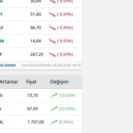
30,64
(-9,99%)
FA
51,80
(-9,99%)
GY
96,70
(-9,96%)
AX
14,84
(-9,95%)
MA
267,25
(-9,94%)
F
ü Göster
Son Güncellenme: 08.08.2026 18:10
Artanlar
Fiyat
Değişim
73,70
(10,00%)
E
67,65
(10,00%)
A
1.707,00
(9,99%)
HL