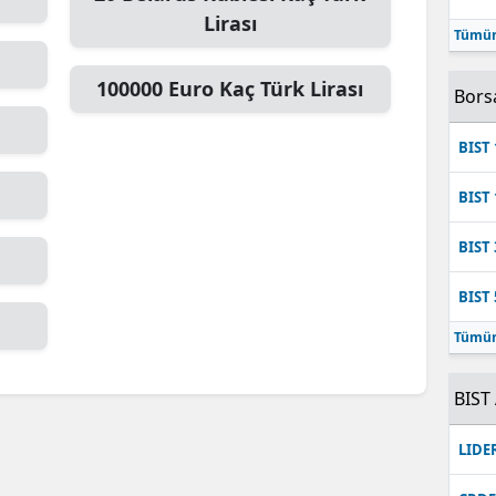
Lirası
Mersin
Tümün
İstanbul
100000
Euro
Kaç Türk Lirası
Bors
İzmir
BIST 
Kars
BIST 
Kastamonu
BIST 
Kayseri
BIST 
Kırklareli
Tümün
Kırşehir
Kocaeli
BIST 
Konya
LIDE
Kütahya