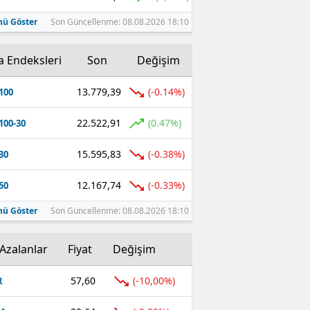
ü Göster
Son Güncellenme: 08.08.2026 18:10
a Endeksleri
Son
Değişim
13.779,39
(-0.14%)
100
22.522,91
(0.47%)
100-30
15.595,83
(-0.38%)
30
12.167,74
(-0.33%)
50
ü Göster
Son Güncellenme: 08.08.2026 18:10
Azalanlar
Fiyat
Değişim
57,60
(-10,00%)
R