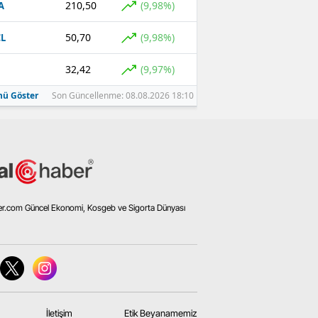
210,50
(9,98%)
A
50,70
(9,98%)
L
32,42
(9,97%)
ü Göster
Son Güncellenme: 08.08.2026 18:10
er.com Güncel Ekonomi, Kosgeb ve Sigorta Dünyası
İletişim
Etik Beyanamemiz