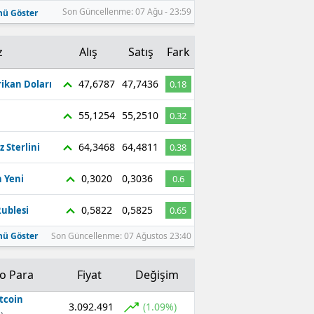
Son Güncellenme: 07 Ağu - 23:59
ü Göster
z
Alış
Satış
Fark
47,6787
47,7436
ikan Doları
0.18
55,1254
55,2510
0.32
64,3468
64,4811
z Sterlini
0.38
0,3020
0,3036
 Yeni
0.6
0,5822
0,5825
ublesi
0.65
ü Göster
Son Güncellenme: 07 Ağustos 23:40
to Para
Fiyat
Değişim
tcoin
3.092.491
(1.09%)