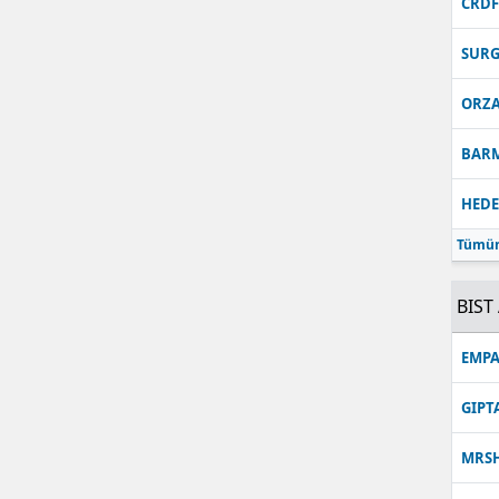
CRD
Malatya
SUR
Manisa
ORZ
Kahramanmaraş
BAR
Mardin
HEDE
Muğla
Tümün
Muş
BIST 
Nevşehir
Niğde
EMPA
Ordu
GIPT
Rize
MRS
Sakarya