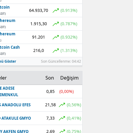
)
tcoin
64.933,70
(0.913%)
SDT)
thereum
1.915,30
(0.787%)
SDT)
thereum
91.201
(0.932%)
)
tcoin Cash
216,0
(1.313%)
SDT)
ü Göster
Son Güncellenme: 04:42
ler
Son
Değişim
E ADESE
0,85
(0,00%)
RIMENKUL
21,58
(0,56%)
S ANADOLU EFES
7,33
(0,41%)
 ATAKULE GMYO
2,69
(0,75%)
Y AKFEN GMYO