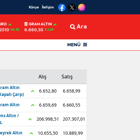
Künye
İletişim
URO
GRAM ALTIN
Ara
2510
6.660,55
%0.32
% 2,59
MENÜ
Alış
Satış
ram Altın
6.658,99
6.652,80
Kapalı Çarşı)
6.660,55
6.659,69
ram Altın
ns Altın /
207.307,01
206.998,51
L
10.889,99
10.655,50
eyrek Altın