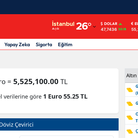
Adana
İstanbul
26
°
DOLAR
E
47,7436
55,
Açık
%0.18
Adıyaman
Afyonkarahisar
Yapay Zeka
Sigorta
Eğitim
Ağrı
Amasya
Altın
5,525,100.00
ro =
TL
Ankara
G
(
Antalya
1 Euro 55.25 TL
l verilerine göre
G
Artvin
O
Aydın
T
Döviz Çevirici
Ç
Balıkesir