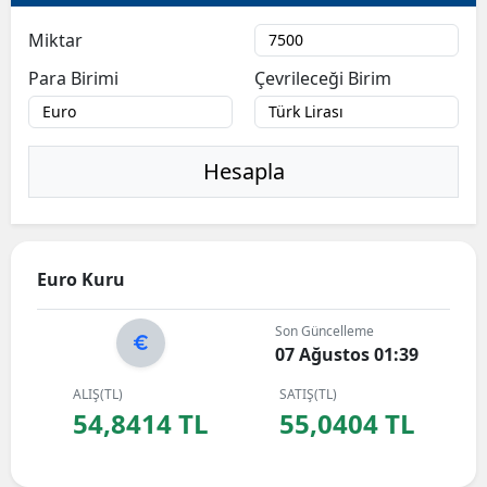
Bilecik
Miktar
Bingöl
Para Birimi
Çevrileceği Birim
Bitlis
Bolu
Hesapla
Burdur
Bursa
Euro Kuru
Çanakkale
Son Güncelleme
Çankırı
07 Ağustos 01:39
Çorum
ALIŞ(TL)
SATIŞ(TL)
54,8414 TL
55,0404 TL
Denizli
Diyarbakır