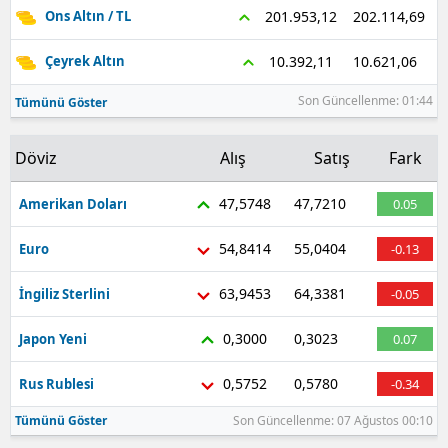
202.114,69
201.953,12
Ons Altın / TL
Samsun
10.621,06
10.392,11
Çeyrek Altın
Siirt
Son Güncellenme: 01:44
Tümünü Göster
Sinop
Döviz
Alış
Satış
Fark
Sivas
Tekirdağ
47,5748
47,7210
Amerikan Doları
0.05
Tokat
54,8414
55,0404
Euro
-0.13
Trabzon
63,9453
64,3381
İngiliz Sterlini
-0.05
Tunceli
0,3000
0,3023
Japon Yeni
0.07
Şanlıurfa
0,5752
0,5780
Rus Rublesi
-0.34
Uşak
Tümünü Göster
Son Güncellenme: 07 Ağustos 00:10
Van