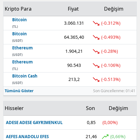
Kripto Para
Fiyat
Değişim
Yozgat
Bitcoin
3.060.131
(-0.312%)
Zonguldak
(TL)
Bitcoin
64.365,40
Aksaray
(-0.493%)
(USDT)
Ethereum
Bayburt
1.904,21
(-0.28%)
(USDT)
Ethereum
Karaman
90.543
(-0.106%)
(TL)
Kırıkkale
Bitcoin Cash
213,2
(-0.513%)
(USDT)
Batman
Tümünü Göster
Son Güncellenme: 01:41
Şırnak
Hisseler
Son
Değişim
Bartın
0,85
(0,00%)
ADESE ADESE GAYRIMENKUL
Ardahan
21,46
(0,66%)
AEFES ANADOLU EFES
Iğdır