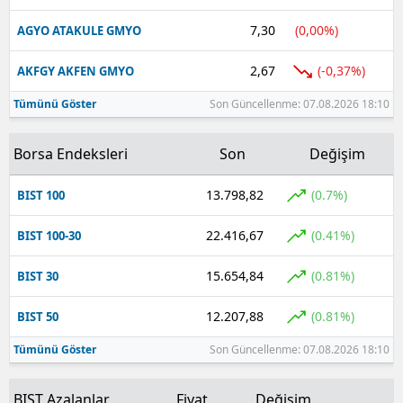
7,30
(0,00%)
AGYO ATAKULE GMYO
Yalova
2,67
(-0,37%)
AKFGY AKFEN GMYO
Karabük
Tümünü Göster
Son Güncellenme: 07.08.2026 18:10
Kilis
Osmaniye
Borsa Endeksleri
Son
Değişim
Düzce
13.798,82
(0.7%)
BIST 100
22.416,67
(0.41%)
BIST 100-30
15.654,84
(0.81%)
BIST 30
12.207,88
(0.81%)
BIST 50
Tümünü Göster
Son Güncellenme: 07.08.2026 18:10
BIST Azalanlar
Fiyat
Değişim