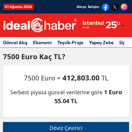
07 Ağustos 2026
Künye
İletişim
Adana
İstanbul
25
°
Açık
Adıyaman
Afyonkarahisar
Güncel Akış
Ekonomi
Teşvik-Proje
Yapay Zeka
Sigor
Ağrı
7500
Euro
Kaç TL?
Amasya
412,803.00
7500 Euro =
TL
Ankara
Antalya
1 Euro
Serbest piyasa güncel verilerine göre
55.04 TL
Artvin
Aydın
Balıkesir
Döviz Çevirici