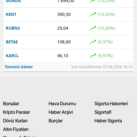
1.694,00
(10,00%)
GUNDG
390,50
(10,00%)
KENT
29,04
(10,00%)
RUBNS
108,60
(9,97%)
BETAE
46,10
(9,97%)
KARCL
Tümünü Göster
Son Güncellenme: 07.08.2026 18:10
Borsalar
Hava Durumu
Sigorta Haberleri
Kripto Paralar
Haber Arşivi
Sigortafi
Döviz Kurları
Burçlar
Haber Sigorta
Altın Fiyatları