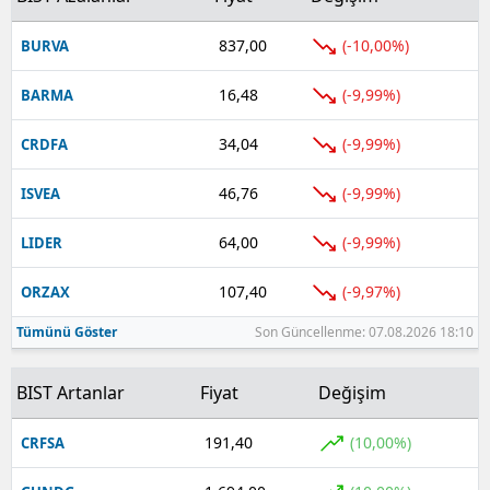
837,00
(-10,00%)
BURVA
16,48
(-9,99%)
BARMA
34,04
(-9,99%)
CRDFA
46,76
(-9,99%)
ISVEA
64,00
(-9,99%)
LIDER
107,40
(-9,97%)
ORZAX
Tümünü Göster
Son Güncellenme: 07.08.2026 18:10
BIST Artanlar
Fiyat
Değişim
191,40
(10,00%)
CRFSA