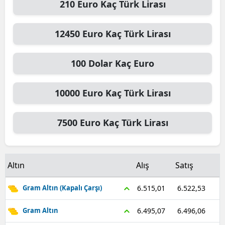
210
Euro
Kaç Türk Lirası
Malatya
12450
Euro
Kaç Türk Lirası
Manisa
Kahramanmaraş
100
Dolar
Kaç Euro
Mardin
10000
Euro
Kaç Türk Lirası
Muğla
Muş
7500
Euro
Kaç Türk Lirası
Nevşehir
Niğde
Altın
Alış
Satış
Ordu
6.522,53
6.515,01
Gram Altın (Kapalı Çarşı)
Rize
6.496,06
6.495,07
Gram Altın
Sakarya