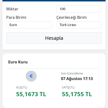
Bilecik
Miktar
Bingöl
Para Birimi
Çevrileceği Birim
Bitlis
Bolu
Hesapla
Burdur
Bursa
Euro Kuru
Çanakkale
Son Güncelleme
Çankırı
07 Ağustos 17:13
Çorum
ALIŞ(TL)
SATIŞ(TL)
55,1673 TL
55,1755 TL
Denizli
Diyarbakır