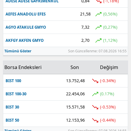
0,84
(-1,18%)
ADESE ADESE GAYRIMENKUL
Yalova
21,58
(0,56%)
AEFES ANADOLU EFES
Karabük
7,32
(0,27%)
AGYO ATAKULE GMYO
Kilis
2,70
(1,12%)
AKFGY AKFEN GMYO
Osmaniye
Tümünü Göster
Son Güncellenme: 07.08.2026 16:55
Düzce
Borsa Endeksleri
Son
Değişim
13.752,48
(-0.34%)
BIST 100
22.454,06
(0.17%)
BIST 100-30
15.571,58
(-0.53%)
BIST 30
12.153,96
(-0.44%)
BIST 50
Tümünü Göster
Son Güncellenme: 07.08.2026 16:55