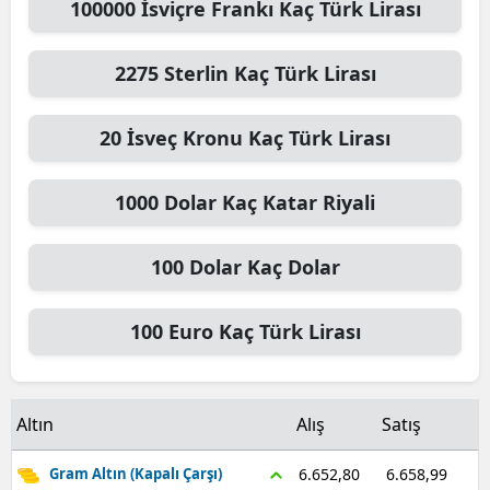
100000
İsviçre Frankı
Kaç Türk Lirası
Malatya
2275
Sterlin
Kaç Türk Lirası
Manisa
Kahramanmaraş
20
İsveç Kronu
Kaç Türk Lirası
Mardin
1000
Dolar
Kaç Katar Riyali
Muğla
Muş
100
Dolar
Kaç Dolar
Nevşehir
100
Euro
Kaç Türk Lirası
Niğde
Ordu
Altın
Alış
Satış
Rize
6.658,99
6.652,80
Gram Altın (Kapalı Çarşı)
Sakarya