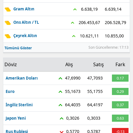
6.639,14
6.638,19
Gram Altın
Samsun
Siirt
206.528,79
206.453,67
Ons Altın / TL
Sinop
10.855,00
10.621,11
Çeyrek Altın
Sivas
Son Güncellenme: 17:13
Tümünü Göster
Tekirdağ
Döviz
Alış
Satış
Fark
Tokat
47,6990
47,7093
Amerikan Doları
0.17
Trabzon
55,1673
55,1755
Euro
0.29
Tunceli
64,4035
64,4197
İngiliz Sterlini
0.37
Şanlıurfa
0,3026
0,3033
Japon Yeni
0.63
Uşak
0,5770
0,5787
Rus Rublesi
-0.13
Van