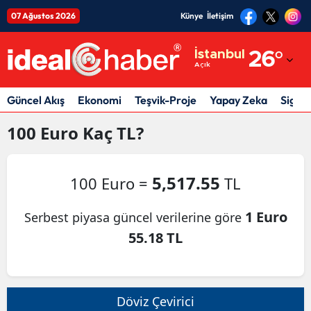
07 Ağustos 2026
Künye
İletişim
Adana
İstanbul
26
°
Açık
Adıyaman
Afyonkarahisar
Güncel Akış
Ekonomi
Teşvik-Proje
Yapay Zeka
Sigor
Ağrı
100
Euro
Kaç TL?
Amasya
5,517.55
100 Euro =
TL
Ankara
Antalya
1 Euro
Serbest piyasa güncel verilerine göre
55.18 TL
Artvin
Aydın
Balıkesir
Döviz Çevirici