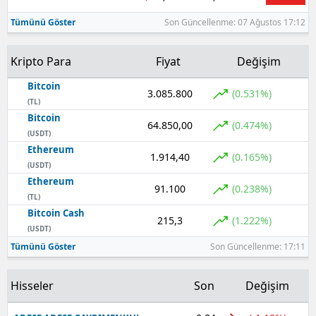
Tümünü Göster
Son Güncellenme: 07 Ağustos 17:12
Yozgat
Zonguldak
Kripto Para
Fiyat
Değişim
Aksaray
Bitcoin
3.085.800
(0.531%)
(TL)
Bayburt
Bitcoin
64.850,00
(0.474%)
(USDT)
Karaman
Ethereum
1.914,40
(0.165%)
(USDT)
Kırıkkale
Ethereum
91.100
(0.238%)
(TL)
Batman
Bitcoin Cash
215,3
(1.222%)
Şırnak
(USDT)
Tümünü Göster
Son Güncellenme: 17:11
Bartın
Hisseler
Son
Değişim
Ardahan
Iğdır