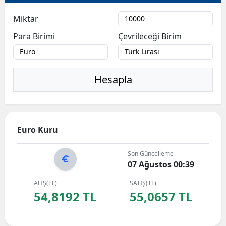
Bilecik
Miktar
Bingöl
Para Birimi
Çevrileceği Birim
Bitlis
Bolu
Hesapla
Burdur
Bursa
Euro Kuru
Çanakkale
Son Güncelleme
Çankırı
07 Ağustos 00:39
Çorum
ALIŞ(TL)
SATIŞ(TL)
54,8192 TL
55,0657 TL
Denizli
Diyarbakır