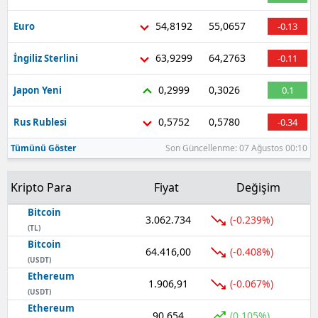
54,8192
55,0657
Yozgat
Euro
-0.13
Zonguldak
63,9299
64,2763
İngiliz Sterlini
-0.11
Aksaray
0,2999
0,3026
Japon Yeni
0.1
Bayburt
0,5752
0,5780
Rus Rublesi
-0.34
Karaman
Tümünü Göster
Son Güncellenme: 07 Ağustos 00:10
Kırıkkale
Kripto Para
Fiyat
Değişim
Batman
Bitcoin
3.062.734
(-0.239%)
(TL)
Şırnak
Bitcoin
64.416,00
(-0.408%)
Bartın
(USDT)
Ethereum
1.906,91
(-0.067%)
Ardahan
(USDT)
Ethereum
90.654
(0.105%)
Iğdır