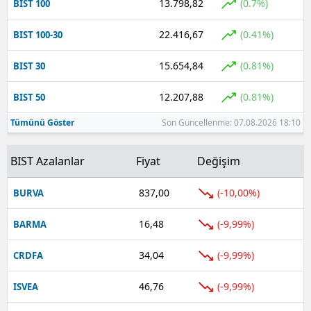
13.798,82
(0.7%)
BIST 100
22.416,67
(0.41%)
BIST 100-30
15.654,84
(0.81%)
BIST 30
12.207,88
(0.81%)
BIST 50
Tümünü Göster
Son Güncellenme: 07.08.2026 18:10
BIST Azalanlar
Fiyat
Değişim
837,00
(-10,00%)
BURVA
16,48
(-9,99%)
BARMA
34,04
(-9,99%)
CRDFA
46,76
(-9,99%)
ISVEA