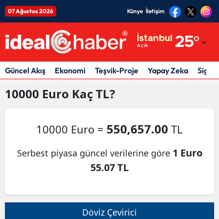
07 Ağustos 2026
Künye
İletişim
Adana
İstanbul
25
°
Açık
Adıyaman
Afyonkarahisar
Güncel Akış
Ekonomi
Teşvik-Proje
Yapay Zeka
Sigor
Ağrı
10000
Euro
Kaç TL?
Amasya
550,657.00
10000 Euro =
TL
Ankara
Antalya
1 Euro
Serbest piyasa güncel verilerine göre
55.07 TL
Artvin
Aydın
Balıkesir
Döviz Çevirici