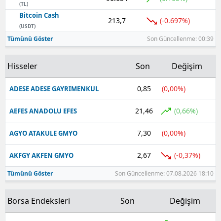
(TL)
Bitcoin Cash
Yalova
213,7
(-0.697%)
(USDT)
Tümünü Göster
Son Güncellenme: 00:39
Karabük
Kilis
Hisseler
Son
Değişim
Osmaniye
0,85
(0,00%)
ADESE ADESE GAYRIMENKUL
Düzce
21,46
(0,66%)
AEFES ANADOLU EFES
7,30
(0,00%)
AGYO ATAKULE GMYO
2,67
(-0,37%)
AKFGY AKFEN GMYO
Tümünü Göster
Son Güncellenme: 07.08.2026 18:10
Borsa Endeksleri
Son
Değişim