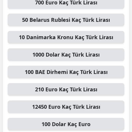
700
Euro
Kaç Türk Lirası
Malatya
50
Belarus Rublesi
Kaç Türk Lirası
Manisa
Kahramanmaraş
10
Danimarka Kronu
Kaç Türk Lirası
Mardin
1000
Dolar
Kaç Türk Lirası
Muğla
Muş
100
BAE Dirhemi
Kaç Türk Lirası
Nevşehir
210
Euro
Kaç Türk Lirası
Niğde
Ordu
12450
Euro
Kaç Türk Lirası
Rize
100
Dolar
Kaç Euro
Sakarya