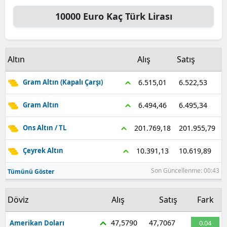
10000
Euro
Kaç Türk Lirası
Samsun
Siirt
Altın
Alış
Satış
Sinop
Sivas
6.522,53
6.515,01
Gram Altın (Kapalı Çarşı)
Tekirdağ
6.495,34
6.494,46
Gram Altın
Tokat
201.955,79
201.769,18
Ons Altın / TL
Trabzon
10.619,89
10.391,13
Çeyrek Altın
Tunceli
Son Güncellenme: 00:43
Tümünü Göster
Şanlıurfa
Döviz
Alış
Satış
Fark
Uşak
47,5790
47,7067
Amerikan Doları
0.04
Van