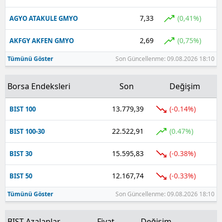
7,33
(0,41%)
AGYO ATAKULE GMYO
Yalova
Karabük
2,69
(0,75%)
AKFGY AKFEN GMYO
Tümünü Göster
Son Güncellenme: 09.08.2026 18:10
Kilis
Osmaniye
Borsa Endeksleri
Son
Değişim
Düzce
13.779,39
(-0.14%)
BIST 100
22.522,91
(0.47%)
BIST 100-30
15.595,83
(-0.38%)
BIST 30
12.167,74
(-0.33%)
BIST 50
Tümünü Göster
Son Güncellenme: 09.08.2026 18:10
BIST Azalanlar
Fiyat
Değişim