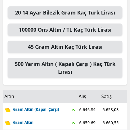
Malatya
20
14 Ayar Bilezik Gram
Kaç Türk Lirası
Manisa
100000
Ons Altın / TL
Kaç Türk Lirası
Kahramanmaraş
Mardin
45
Gram Altın
Kaç Türk Lirası
Muğla
500
Yarım Altın ( Kapalı Çarşı )
Kaç Türk
Muş
Lirası
Nevşehir
Niğde
Altın
Alış
Satış
Ordu
6.653,03
6.646,84
Gram Altın (Kapalı Çarşı)
Rize
6.660,55
6.659,69
Gram Altın
Sakarya