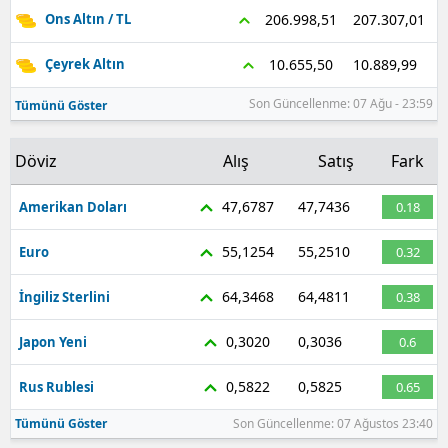
207.307,01
206.998,51
Ons Altın / TL
Samsun
10.889,99
10.655,50
Çeyrek Altın
Siirt
Son Güncellenme: 07 Ağu - 23:59
Tümünü Göster
Sinop
Sivas
Döviz
Alış
Satış
Fark
Tekirdağ
47,6787
47,7436
Amerikan Doları
0.18
Tokat
55,1254
55,2510
Euro
0.32
Trabzon
64,3468
64,4811
İngiliz Sterlini
0.38
Tunceli
0,3020
0,3036
Japon Yeni
0.6
Şanlıurfa
0,5822
0,5825
Rus Rublesi
0.65
Uşak
Tümünü Göster
Son Güncellenme: 07 Ağustos 23:40
Van