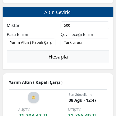
Bilecik
Altın Çevirici
Bingöl
Miktar
Bitlis
Para Birimi
Çevrileceği Birim
Bolu
Burdur
Hesapla
Bursa
Çanakkale
Çankırı
Yarım Altın ( Kapalı Çarşı )
Çorum
Son Güncelleme
08 Ağu - 12:47
Denizli
ALIŞ(TL)
SATIŞ(TL)
Diyarbakır
21.203,42 TL
21.755,40 TL