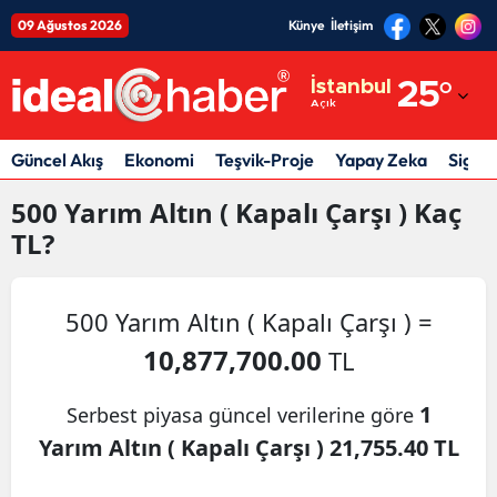
09 Ağustos 2026
Künye
İletişim
Adana
İstanbul
25
°
Açık
Adıyaman
Afyonkarahisar
Güncel Akış
Ekonomi
Teşvik-Proje
Yapay Zeka
Sigor
Ağrı
500
Yarım Altın ( Kapalı Çarşı )
Kaç
TL?
Amasya
Ankara
500 Yarım Altın ( Kapalı Çarşı ) =
Antalya
10,877,700.00
TL
Artvin
1
Serbest piyasa güncel verilerine göre
Aydın
Yarım Altın ( Kapalı Çarşı ) 21,755.40 TL
Balıkesir