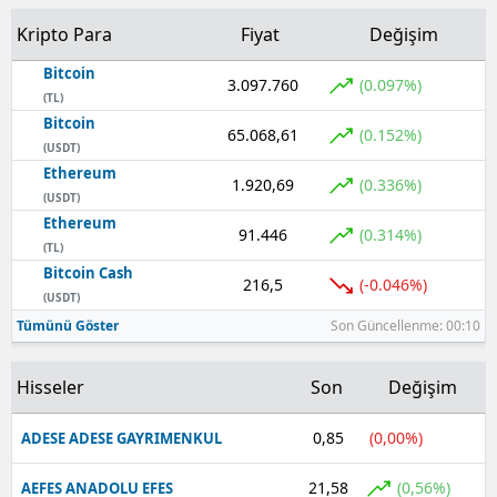
Kripto Para
Fiyat
Değişim
Yozgat
Bitcoin
3.097.760
(0.097%)
Zonguldak
(TL)
Bitcoin
Aksaray
65.068,61
(0.152%)
(USDT)
Ethereum
Bayburt
1.920,69
(0.336%)
(USDT)
Karaman
Ethereum
91.446
(0.314%)
(TL)
Kırıkkale
Bitcoin Cash
216,5
(-0.046%)
(USDT)
Batman
Tümünü Göster
Son Güncellenme: 00:10
Şırnak
Hisseler
Son
Değişim
Bartın
0,85
(0,00%)
ADESE ADESE GAYRIMENKUL
Ardahan
21,58
(0,56%)
AEFES ANADOLU EFES
Iğdır