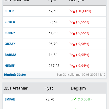
57,60
(-10,00%)
LIDER
30,64
(-9,99%)
CRDFA
51,80
(-9,99%)
SURGY
96,70
(-9,96%)
ORZAX
14,84
(-9,95%)
BARMA
267,25
(-9,94%)
HEDEF
Tümünü Göster
Son Güncellenme: 09.08.2026 18:10
BIST Artanlar
Fiyat
Değişim
73,70
(10,00%)
EMPAE