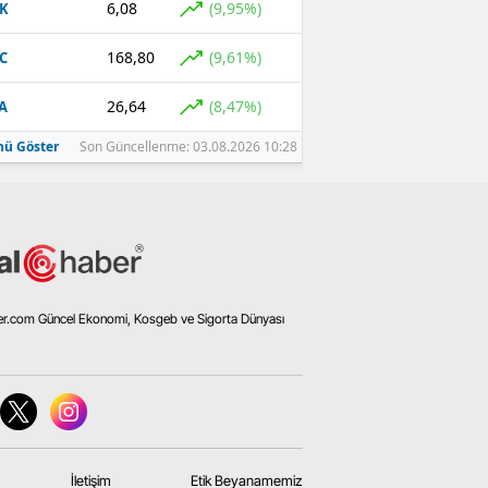
6,08
(9,95%)
K
168,80
(9,61%)
C
26,64
(8,47%)
A
ü Göster
Son Güncellenme: 03.08.2026 10:28
er.com Güncel Ekonomi, Kosgeb ve Sigorta Dünyası
İletişim
Etik Beyanamemiz