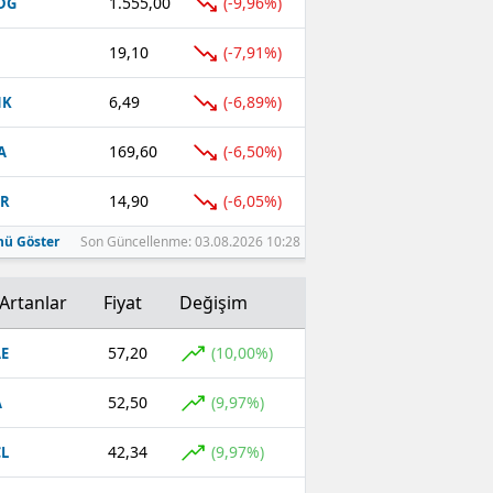
1.555,00
(-9,96%)
DG
19,10
(-7,91%)
6,49
(-6,89%)
NK
169,60
(-6,50%)
A
14,90
(-6,05%)
UR
ü Göster
Son Güncellenme: 03.08.2026 10:28
Artanlar
Fiyat
Değişim
57,20
(10,00%)
E
52,50
(9,97%)
A
42,34
(9,97%)
L