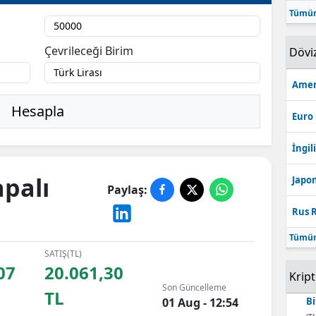
Tümün
Bilecik
Bingöl
Çevrileceği Birim
Dövi
Bitlis
Amer
Bolu
Hesapla
Euro
Burdur
İngili
Bursa
apalı
Japon
Paylaş:
Çanakkale
Rus R
Çankırı
Tümün
Çorum
SATIŞ(TL)
07
20.061,30
Krip
Denizli
Son Güncelleme
TL
01 Aug - 12:54
Bi
Diyarbakır