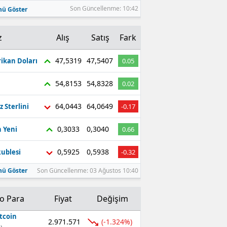
Son Güncellenme: 10:42
ü Göster
z
Alış
Satış
Fark
47,5319
47,5407
ikan Doları
0.05
54,8153
54,8328
0.02
64,0443
64,0649
z Sterlini
-0.17
0,3033
0,3040
 Yeni
0.66
0,5925
0,5938
ublesi
-0.32
ü Göster
Son Güncellenme: 03 Ağustos 10:40
to Para
Fiyat
Değişim
tcoin
2.971.571
(-1.324%)