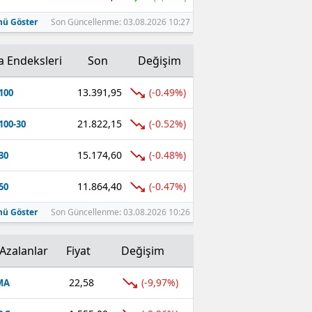
ü Göster
Son Güncellenme: 03.08.2026 10:27
a Endeksleri
Son
Değişim
13.391,95
(-0.49%)
100
21.822,15
(-0.52%)
100-30
15.174,60
(-0.48%)
30
11.864,40
(-0.47%)
50
ü Göster
Son Güncellenme: 03.08.2026 10:26
Azalanlar
Fiyat
Değişim
22,58
(-9,97%)
MA