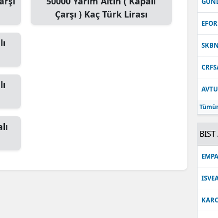
arşı
50000
Yarım Altın ( Kapalı
GUN
Çarşı )
Kaç Türk Lirası
Malatya
EFOR
Manisa
lı
SKB
Kahramanmaraş
CRFS
Mardin
lı
AVT
Muğla
Tümün
Muş
lı
BIST 
Nevşehir
Niğde
EMPA
Ordu
ISVE
Rize
KARC
Sakarya