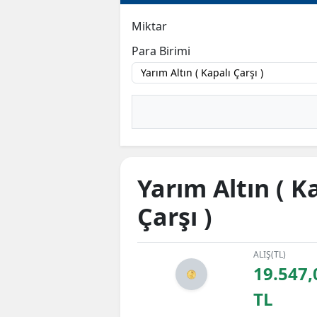
Miktar
Para Birimi
Yarım Altın ( K
Çarşı )
ALIŞ(TL)
19.547,
TL