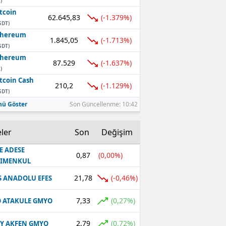
)
tcoin
62.645,83
(-1.379%)
SDT)
thereum
1.845,05
(-1.713%)
SDT)
thereum
87.529
(-1.637%)
)
tcoin Cash
210,2
(-1.129%)
SDT)
ü Göster
Son Güncellenme: 10:42
ler
Son
Değişim
E ADESE
0,87
(0,00%)
RIMENKUL
21,78
(-0,46%)
S ANADOLU EFES
7,33
(0,27%)
 ATAKULE GMYO
2,79
(0,72%)
Y AKFEN GMYO