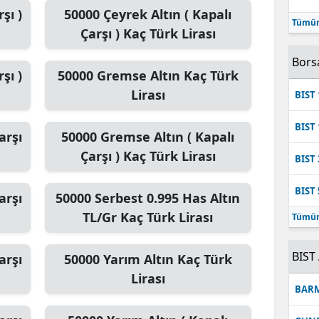
şı )
50000
Çeyrek Altın ( Kapalı
Mersin
Tümün
Çarşı )
Kaç Türk Lirası
İstanbul
Bors
şı )
50000
Gremse Altın
Kaç Türk
İzmir
Lirası
BIST 
Kars
BIST 
arşı
50000
Gremse Altın ( Kapalı
Kastamonu
Çarşı )
Kaç Türk Lirası
BIST 
Kayseri
BIST 
Kırklareli
arşı
50000
Serbest 0.995 Has Altın
TL/Gr
Kaç Türk Lirası
Tümün
Kırşehir
Kocaeli
BIST 
arşı
50000
Yarım Altın
Kaç Türk
Lirası
Konya
BAR
Kütahya