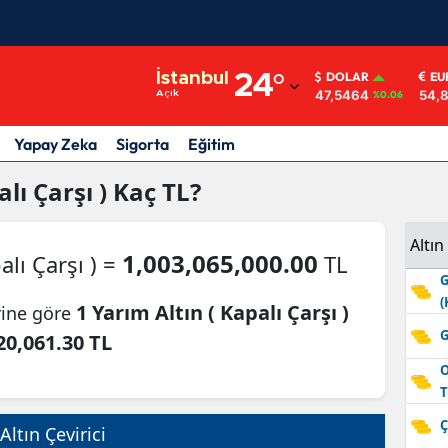
Adana
İstanbul
24
°
DOLAR
EU
47,5464
54,
Açık
%0.06
Adıyaman
Afyonkarahisar
Yapay Zeka
Sigorta
Eğitim
Ağrı
lı Çarşı )
Kaç TL?
Amasya
Altın
1,003,065,000.00
alı Çarşı ) =
TL
Ankara
G
(
Antalya
1 Yarım Altın ( Kapalı Çarşı )
rine göre
G
20,061.30 TL
Artvin
O
Aydın
T
Ç
Balıkesir
Altın Çevirici