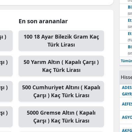
(TL
Bi
Edirne
(U
Elazığ
En son arananlar
E
(U
Erzincan
E
ı )
100
18 Ayar Bilezik Gram
Kaç
(TL
Erzurum
Türk Lirası
Bi
(U
Eskişehir
şı )
50
Yarım Altın ( Kapalı Çarşı )
Tümün
Gaziantep
Kaç Türk Lirası
Hisse
Giresun
şı )
500
Cumhuriyet Altını ( Kapalı
ADES
Gümüşhane
GAY
Çarşı )
Kaç Türk Lirası
Hakkari
AEFE
şı )
5000
Gremse Altın ( Kapalı
Hatay
AGYO
Çarşı )
Kaç Türk Lirası
Isparta
AKFG