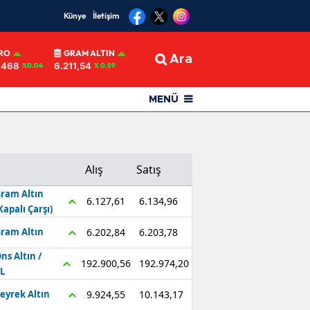
Künye
İletişim
RO
GRAM ALTIN
Ara
8468
6.211,54
%0.04
% 0,59
MENÜ
Alış
Satış
ram Altın
6.134,96
6.127,61
Kapalı Çarşı)
6.203,78
6.202,84
ram Altın
ns Altın /
192.974,20
192.900,56
L
10.143,17
9.924,55
eyrek Altın