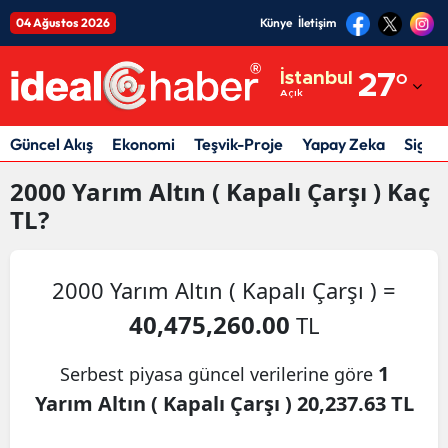
04 Ağustos 2026
Künye
İletişim
Adana
İstanbul
27
°
Açık
Adıyaman
Afyonkarahisar
Güncel Akış
Ekonomi
Teşvik-Proje
Yapay Zeka
Sigor
Ağrı
2000
Yarım Altın ( Kapalı Çarşı )
Kaç
TL?
Amasya
Ankara
2000 Yarım Altın ( Kapalı Çarşı ) =
Antalya
40,475,260.00
TL
Artvin
1
Serbest piyasa güncel verilerine göre
Aydın
Yarım Altın ( Kapalı Çarşı ) 20,237.63 TL
Balıkesir