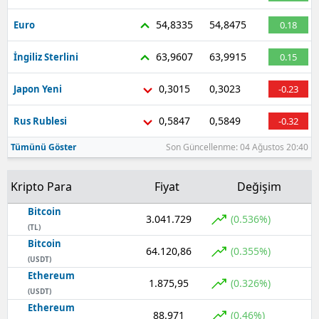
54,8335
54,8475
Euro
0.18
Yozgat
Zonguldak
63,9607
63,9915
İngiliz Sterlini
0.15
Aksaray
0,3015
0,3023
Japon Yeni
-0.23
Bayburt
0,5847
0,5849
Rus Rublesi
-0.32
Karaman
Tümünü Göster
Son Güncellenme: 04 Ağustos 20:40
Kırıkkale
Kripto Para
Fiyat
Değişim
Batman
Bitcoin
3.041.729
(0.536%)
(TL)
Şırnak
Bitcoin
64.120,86
(0.355%)
Bartın
(USDT)
Ethereum
1.875,95
(0.326%)
Ardahan
(USDT)
Ethereum
88.971
(0.46%)
Iğdır