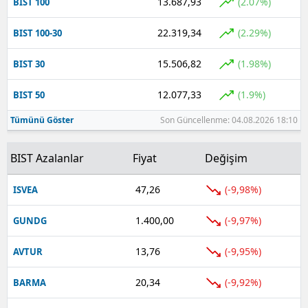
13.687,93
(2.07%)
BIST 100
22.319,34
(2.29%)
BIST 100-30
15.506,82
(1.98%)
BIST 30
12.077,33
(1.9%)
BIST 50
Tümünü Göster
Son Güncellenme: 04.08.2026 18:10
BIST Azalanlar
Fiyat
Değişim
47,26
(-9,98%)
ISVEA
1.400,00
(-9,97%)
GUNDG
13,76
(-9,95%)
AVTUR
20,34
(-9,92%)
BARMA