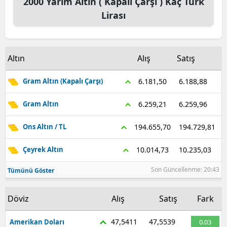
2000
Yarım Altın ( Kapalı Çarşı )
Kaç Türk
Lirası
Samsun
Siirt
Altın
Alış
Satış
Sinop
Sivas
6.188,88
6.181,50
Gram Altın (Kapalı Çarşı)
Tekirdağ
6.259,96
6.259,21
Gram Altın
Tokat
194.729,81
194.655,70
Ons Altın / TL
Trabzon
10.235,03
10.014,73
Çeyrek Altın
Tunceli
Son Güncellenme: 20:43
Tümünü Göster
Şanlıurfa
Döviz
Alış
Satış
Fark
Uşak
47,5411
47,5539
Amerikan Doları
0.03
Van