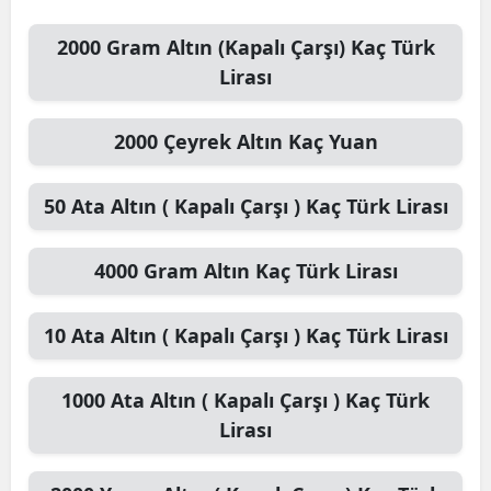
Malatya
2000
Gram Altın (Kapalı Çarşı)
Kaç Türk
Lirası
Manisa
Kahramanmaraş
2000
Çeyrek Altın
Kaç Yuan
Mardin
50
Ata Altın ( Kapalı Çarşı )
Kaç Türk Lirası
Muğla
Muş
4000
Gram Altın
Kaç Türk Lirası
Nevşehir
10
Ata Altın ( Kapalı Çarşı )
Kaç Türk Lirası
Niğde
Ordu
1000
Ata Altın ( Kapalı Çarşı )
Kaç Türk
Lirası
Rize
Sakarya