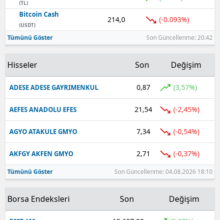
(TL)
Bitcoin Cash
214,0
Yalova
(-0.093%)
(USDT)
Tümünü Göster
Son Güncellenme: 20:42
Karabük
Kilis
Hisseler
Son
Değişim
Osmaniye
0,87
(3,57%)
ADESE ADESE GAYRIMENKUL
Düzce
21,54
(-2,45%)
AEFES ANADOLU EFES
7,34
(-0,54%)
AGYO ATAKULE GMYO
2,71
(-0,37%)
AKFGY AKFEN GMYO
Tümünü Göster
Son Güncellenme: 04.08.2026 18:10
Borsa Endeksleri
Son
Değişim