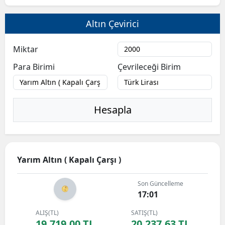
Bilecik
Altın Çevirici
Bingöl
Miktar
Bitlis
Para Birimi
Çevrileceği Birim
Bolu
Burdur
Hesapla
Bursa
Çanakkale
Çankırı
Yarım Altın ( Kapalı Çarşı )
Çorum
Son Güncelleme
17:01
Denizli
ALIŞ(TL)
SATIŞ(TL)
Diyarbakır
19.719,00 TL
20.237,63 TL