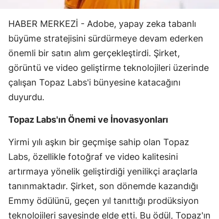
Edirne
HABER MERKEZİ - Adobe, yapay zeka tabanlı
Elazığ
büyüme stratejisini sürdürmeye devam ederken
Erzincan
önemli bir satın alım gerçekleştirdi. Şirket,
görüntü ve video geliştirme teknolojileri üzerinde
Erzurum
çalışan Topaz Labs'i bünyesine katacağını
Eskişehir
duyurdu.
Gaziantep
Topaz Labs'ın Önemi ve İnovasyonları
Giresun
Yirmi yılı aşkın bir geçmişe sahip olan Topaz
Gümüşhane
Labs, özellikle fotoğraf ve video kalitesini
artırmaya yönelik geliştirdiği yenilikçi araçlarla
Hakkari
tanınmaktadır. Şirket, son dönemde kazandığı
Hatay
Emmy ödülünü, geçen yıl tanıttığı prodüksiyon
Isparta
teknolojileri sayesinde elde etti. Bu ödül, Topaz'ın