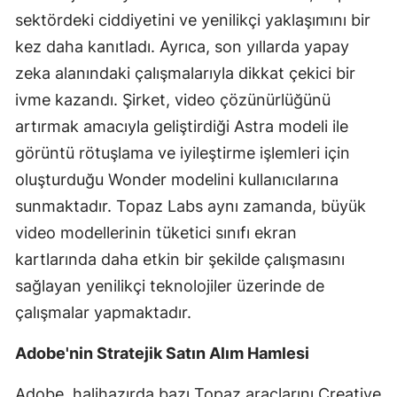
sektördeki ciddiyetini ve yenilikçi yaklaşımını bir
Mersin
kez daha kanıtladı. Ayrıca, son yıllarda yapay
İstanbul
zeka alanındaki çalışmalarıyla dikkat çekici bir
İzmir
ivme kazandı. Şirket, video çözünürlüğünü
artırmak amacıyla geliştirdiği Astra modeli ile
Kars
görüntü rötuşlama ve iyileştirme işlemleri için
Kastamonu
oluşturduğu Wonder modelini kullanıcılarına
sunmaktadır. Topaz Labs aynı zamanda, büyük
Kayseri
video modellerinin tüketici sınıfı ekran
Kırklareli
kartlarında daha etkin bir şekilde çalışmasını
Kırşehir
sağlayan yenilikçi teknolojiler üzerinde de
çalışmalar yapmaktadır.
Kocaeli
Konya
Adobe'nin Stratejik Satın Alım Hamlesi
Kütahya
Adobe, halihazırda bazı Topaz araçlarını Creative