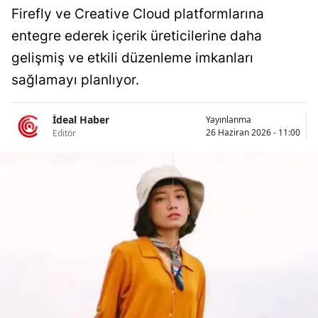
Firefly ve Creative Cloud platformlarına
Bilecik
entegre ederek içerik üreticilerine daha
Bingöl
gelişmiş ve etkili düzenleme imkanları
Bitlis
sağlamayı planlıyor.
Bolu
İdeal Haber
Yayınlanma
Burdur
26 Haziran 2026 - 11:00
Editör
Bursa
Çanakkale
Çankırı
Çorum
Denizli
Diyarbakır