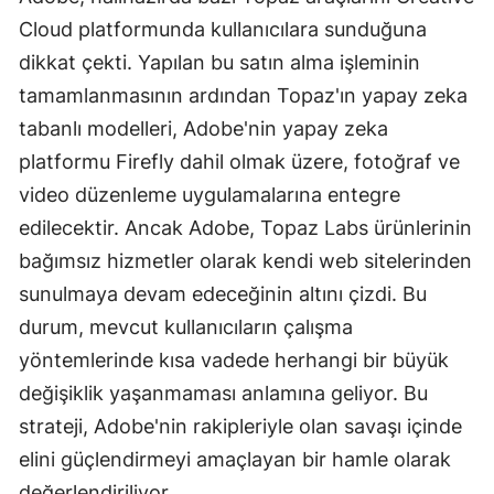
Cloud platformunda kullanıcılara sunduğuna
Malatya
dikkat çekti. Yapılan bu satın alma işleminin
Manisa
tamamlanmasının ardından Topaz'ın yapay zeka
Kahramanmaraş
tabanlı modelleri, Adobe'nin yapay zeka
platformu Firefly dahil olmak üzere, fotoğraf ve
Mardin
video düzenleme uygulamalarına entegre
Muğla
edilecektir. Ancak Adobe, Topaz Labs ürünlerinin
bağımsız hizmetler olarak kendi web sitelerinden
Muş
sunulmaya devam edeceğinin altını çizdi. Bu
Nevşehir
durum, mevcut kullanıcıların çalışma
Niğde
yöntemlerinde kısa vadede herhangi bir büyük
değişiklik yaşanmaması anlamına geliyor. Bu
Ordu
strateji, Adobe'nin rakipleriyle olan savaşı içinde
Rize
elini güçlendirmeyi amaçlayan bir hamle olarak
Sakarya
değerlendiriliyor.