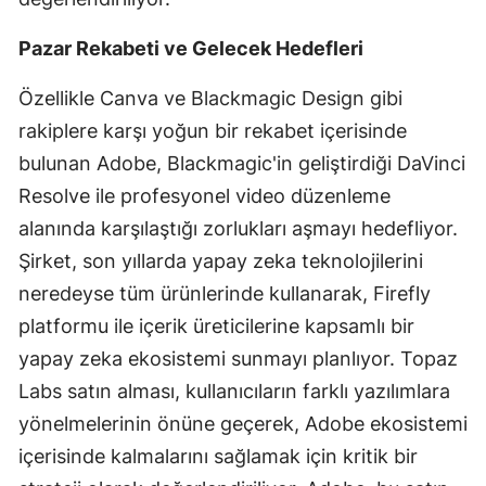
Samsun
Pazar Rekabeti ve Gelecek Hedefleri
Siirt
Özellikle Canva ve Blackmagic Design gibi
Sinop
rakiplere karşı yoğun bir rekabet içerisinde
bulunan Adobe, Blackmagic'in geliştirdiği DaVinci
Sivas
Resolve ile profesyonel video düzenleme
Tekirdağ
alanında karşılaştığı zorlukları aşmayı hedefliyor.
Tokat
Şirket, son yıllarda yapay zeka teknolojilerini
neredeyse tüm ürünlerinde kullanarak, Firefly
Trabzon
platformu ile içerik üreticilerine kapsamlı bir
Tunceli
yapay zeka ekosistemi sunmayı planlıyor. Topaz
Labs satın alması, kullanıcıların farklı yazılımlara
Şanlıurfa
yönelmelerinin önüne geçerek, Adobe ekosistemi
Uşak
içerisinde kalmalarını sağlamak için kritik bir
Van