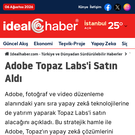
06 Ağustos 2026
Künye
İletişim
Adana
İstanbul
25
°
Açık
Adıyaman
Afyonkarahisar
Güncel Akış
Ekonomi
Teşvik-Proje
Yapay Zeka
Sigor
Ya
Idealhaber.com - Türkiye ve Dünyadan Sürdürülebilir Haberler
Ağrı
Adobe Topaz Labs'i Satın
Amasya
Aldı
Ankara
Antalya
Adobe, fotoğraf ve video düzenleme
alanındaki yanı sıra yapay zekâ teknolojilerine
Artvin
de yatırım yaparak Topaz Labs'i satın
Aydın
alacağını açıkladı. Bu stratejik hamle ile
Balıkesir
Adobe, Topaz’ın yapay zekâ çözümlerini