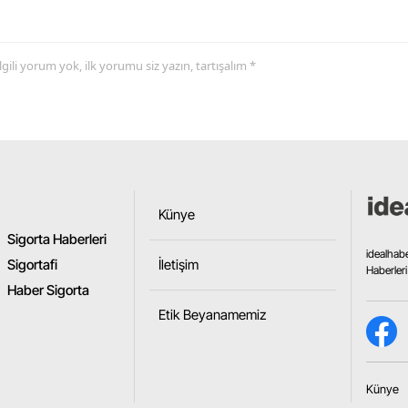
Samsun
 ilgili yorum yok, ilk yorumu siz yazın, tartışalım *
Siirt
Sinop
Sivas
Tekirdağ
Künye
Tokat
Sigorta Haberleri
Trabzon
idealhab
Sigortafi
İletişim
Haberleri
Haber Sigorta
Tunceli
Etik Beyanamemiz
Şanlıurfa
Uşak
Künye
Van