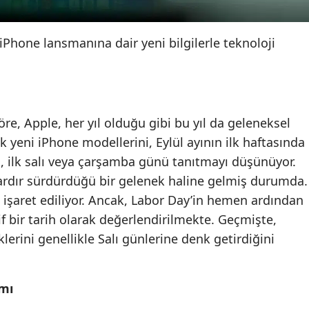
Edirne
Phone lansmanına dair yeni bilgilerle teknoloji
Elazığ
Erzincan
Erzurum
re, Apple, her yıl olduğu gibi bu yıl da geleneksel
Eskişehir
 yeni iPhone modellerini, Eylül ayının ilk haftasında
Gaziantep
, ilk salı veya çarşamba günü tanıtmayı düşünüyor.
lardır sürdürdüğü bir gelenek haline gelmiş durumda.
Giresun
ül işaret ediliyor. Ancak, Labor Day’in hemen ardından
Gümüşhane
tif bir tarih olarak değerlendirilmekte. Geçmişte,
klerini genellikle Salı günlerine denk getirdiğini
Hakkari
Hatay
ımı
Isparta