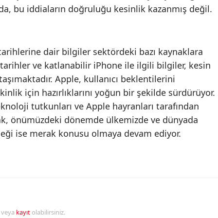
da, bu iddiaların doğruluğu kesinlik kazanmış değil.
Malatya
Manisa
arihlerine dair bilgiler sektördeki bazı kaynaklara
Kahramanmaraş
rihler ve katlanabilir iPhone ile ilgili bilgiler, kesin
Mardin
aşımaktadır. Apple, kullanıcı beklentilerini
nlik için hazırlıklarını yoğun bir şekilde sürdürüyor.
Muğla
eknoloji tutkunları ve Apple hayranları tarafından
Muş
arak, önümüzdeki dönemde ülkemizde ve dünyada
leceği ise merak konusu olmaya devam ediyor.
Nevşehir
Niğde
Ordu
Rize
r veya
kayıt
olabilirsiniz.
Sakarya