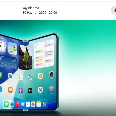
Bilecik
Yayınlanma
30 Haziran 2026 - 20:00
Bingöl
Bitlis
Bolu
Burdur
Bursa
Çanakkale
Çankırı
Çorum
Denizli
Diyarbakır