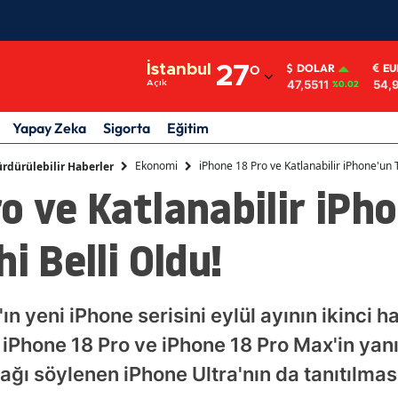
Adana
İstanbul
27
°
DOLAR
EU
47,5511
54,
Açık
%0.02
Adıyaman
Afyonkarahisar
Yapay Zeka
Sigorta
Eğitim
Ağrı
Ekonomi
iPhone 18 Pro ve Katlanabilir iPhone'un T
rdürülebilir Haberler
o ve Katlanabilir iPh
Amasya
Ankara
i Belli Oldu!
Antalya
Artvin
ın yeni iPhone serisini eylül ayının ikinci 
e iPhone 18 Pro ve iPhone 18 Pro Max'in yanı
Aydın
cağı söylenen iPhone Ultra'nın da tanıtılması
Balıkesir