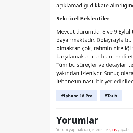
açıklamadığı dikkate alındığın
Sektörel Beklentiler
Mevcut durumda, 8 ve 9 Eylül t
dayanmaktadır. Dolayısıyla bu ta
olmaktan çok, tahmin niteliği t
karşılamak adına bu önemli etki
Tüm bu süreçler ve detaylar, t
yakından izleniyor. Sonuç ol
iPhone'un nasıl bir yer edini
#İphone 18 Pro
#Tarih
Yorumlar
Yorum yapmak için, isterseniz
giriş
yapabili