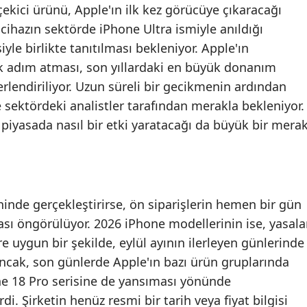
çekici ürünü, Apple'ın ilk kez görücüye çıkaracağı
Mersin
 cihazın sektörde iPhone Ultra ismiyle anıldığı
iyle birlikte tanıtılması bekleniyor. Apple'ın
İstanbul
ilk adım atması, son yıllardaki en büyük donanım
İzmir
erlendiriliyor. Uzun süreli bir gecikmenin ardından
Kars
e sektördeki analistler tarafından merakla bekleniyor.
piyasada nasıl bir etki yaratacağı da büyük bir mera
Kastamonu
Kayseri
Kırklareli
rihinde gerçekleştirirse, ön siparişlerin hemen bir gün
Kırşehir
ası öngörülüyor. 2026 iPhone modellerinin ise, yasala
e uygun bir şekilde, eylül ayının ilerleyen günlerinde
Kocaeli
Ancak, son günlerde Apple'ın bazı ürün gruplarında
Konya
hone 18 Pro serisine de yansıması yönünde
. Şirketin henüz resmi bir tarih veya fiyat bilgisi
Kütahya