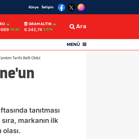
Künye
İletişim
RO
GRAM ALTIN
Ara
9089
6.242,74
%0.22
% 0,74
MENÜ
anıtım Tarihi Belli Oldu!
one'un
haftasında tanıtması
 sıra, markanın ilk
 olası.