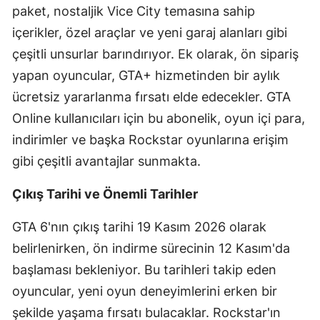
paket, nostaljik Vice City temasına sahip
Yozgat
içerikler, özel araçlar ve yeni garaj alanları gibi
çeşitli unsurlar barındırıyor. Ek olarak, ön sipariş
Zonguldak
yapan oyuncular, GTA+ hizmetinden bir aylık
Aksaray
ücretsiz yararlanma fırsatı elde edecekler. GTA
Bayburt
Online kullanıcıları için bu abonelik, oyun içi para,
indirimler ve başka Rockstar oyunlarına erişim
Karaman
gibi çeşitli avantajlar sunmakta.
Kırıkkale
Çıkış Tarihi ve Önemli Tarihler
Batman
GTA 6'nın çıkış tarihi 19 Kasım 2026 olarak
Şırnak
belirlenirken, ön indirme sürecinin 12 Kasım'da
Bartın
başlaması bekleniyor. Bu tarihleri takip eden
Ardahan
oyuncular, yeni oyun deneyimlerini erken bir
şekilde yaşama fırsatı bulacaklar. Rockstar'ın
Iğdır