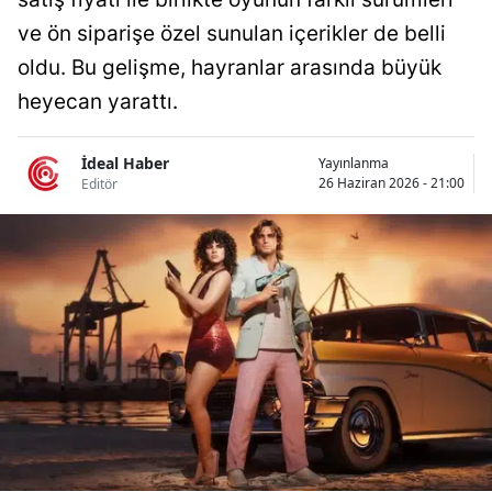
Bilecik
ve ön siparişe özel sunulan içerikler de belli
oldu. Bu gelişme, hayranlar arasında büyük
Bingöl
heyecan yarattı.
Bitlis
Bolu
İdeal Haber
Yayınlanma
26 Haziran 2026 - 21:00
Editör
Burdur
Bursa
Çanakkale
Çankırı
Çorum
Denizli
Diyarbakır