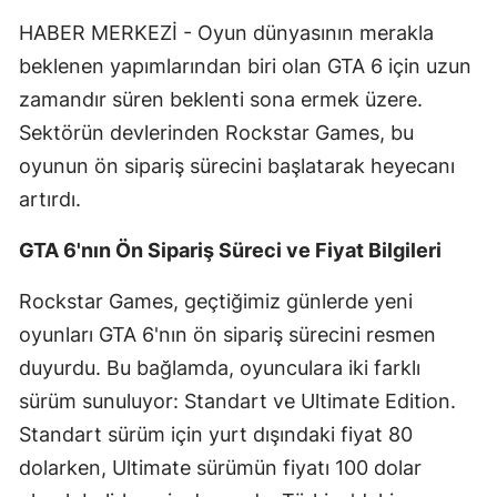
Edirne
HABER MERKEZİ - Oyun dünyasının merakla
beklenen yapımlarından biri olan GTA 6 için uzun
Elazığ
zamandır süren beklenti sona ermek üzere.
Erzincan
Sektörün devlerinden Rockstar Games, bu
Erzurum
oyunun ön sipariş sürecini başlatarak heyecanı
artırdı.
Eskişehir
GTA 6'nın Ön Sipariş Süreci ve Fiyat Bilgileri
Gaziantep
Rockstar Games, geçtiğimiz günlerde yeni
Giresun
oyunları GTA 6'nın ön sipariş sürecini resmen
Gümüşhane
duyurdu. Bu bağlamda, oyunculara iki farklı
Hakkari
sürüm sunuluyor: Standart ve Ultimate Edition.
Standart sürüm için yurt dışındaki fiyat 80
Hatay
dolarken, Ultimate sürümün fiyatı 100 dolar
Isparta