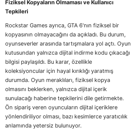
Fiziksel Kopyaların Olmaması ve Kullanıcı
Malatya
Tepkileri
Manisa
Rockstar Games ayrıca, GTA 6'nın fiziksel bir
kopyasının olmayacağını da açıkladı. Bu durum,
Kahramanmaraş
oyunseverler arasında tartışmalara yol açtı. Oyun
Mardin
kutusundan yalnızca dijital indirme kodu çıkacağı
Muğla
bilgisi paylaşıldı. Bu karar, özellikle
koleksiyoncular için hayal kırıklığı yaratmış
Muş
durumda. Oyun meraklıları, fiziksel kopya
Nevşehir
olmasını beklerken, yalnızca dijital içerik
Niğde
sunulacağı haberine tepkilerini dile getirmekte.
Ön sipariş veren oyuncuların dijital içeriklere
Ordu
yönlendiriliyor olması, bazı kesimlerce yaratıcılık
Rize
anlamında yetersiz bulunuyor.
Sakarya