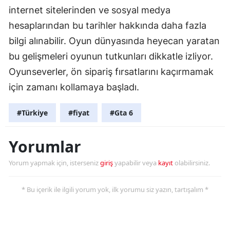
internet sitelerinden ve sosyal medya
Yalova
hesaplarından bu tarihler hakkında daha fazla
bilgi alınabilir. Oyun dünyasında heyecan yaratan
Karabük
bu gelişmeleri oyunun tutkunları dikkatle izliyor.
Kilis
Oyunseverler, ön sipariş fırsatlarını kaçırmamak
Osmaniye
için zamanı kollamaya başladı.
Düzce
#Türkiye
#fiyat
#Gta 6
Yorumlar
Yorum yapmak için, isterseniz
giriş
yapabilir veya
kayıt
olabilirsiniz.
* Bu içerik ile ilgili yorum yok, ilk yorumu siz yazın, tartışalım *