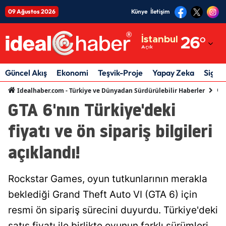
09 Ağustos 2026
Künye
İletişim
Adana
İstanbul
26
°
Açık
Adıyaman
Afyonkarahisar
Güncel Akış
Ekonomi
Teşvik-Proje
Yapay Zeka
Sigor
Gün
Idealhaber.com - Türkiye ve Dünyadan Sürdürülebilir Haberler
Ağrı
GTA 6'nın Türkiye'deki
Amasya
fiyatı ve ön sipariş bilgileri
Ankara
açıklandı!
Antalya
Artvin
Rockstar Games, oyun tutkunlarının merakla
beklediği Grand Theft Auto VI (GTA 6) için
Aydın
resmi ön sipariş sürecini duyurdu. Türkiye'deki
Balıkesir
satış fiyatı ile birlikte oyunun farklı sürümleri