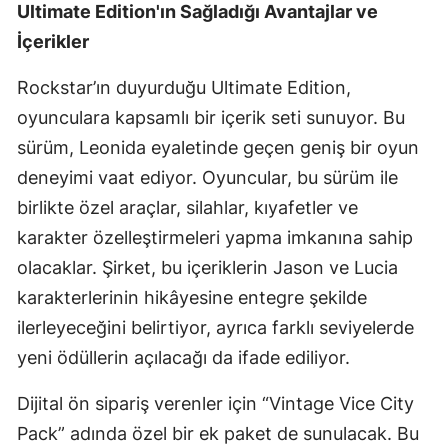
Ultimate Edition'ın Sağladığı Avantajlar ve
Samsun
İçerikler
Siirt
Rockstar’ın duyurduğu Ultimate Edition,
Sinop
oyunculara kapsamlı bir içerik seti sunuyor. Bu
sürüm, Leonida eyaletinde geçen geniş bir oyun
Sivas
deneyimi vaat ediyor. Oyuncular, bu sürüm ile
Tekirdağ
birlikte özel araçlar, silahlar, kıyafetler ve
karakter özelleştirmeleri yapma imkanına sahip
Tokat
olacaklar. Şirket, bu içeriklerin Jason ve Lucia
Trabzon
karakterlerinin hikâyesine entegre şekilde
Tunceli
ilerleyeceğini belirtiyor, ayrıca farklı seviyelerde
yeni ödüllerin açılacağı da ifade ediliyor.
Şanlıurfa
Dijital ön sipariş verenler için “Vintage Vice City
Uşak
Pack” adında özel bir ek paket de sunulacak. Bu
Van