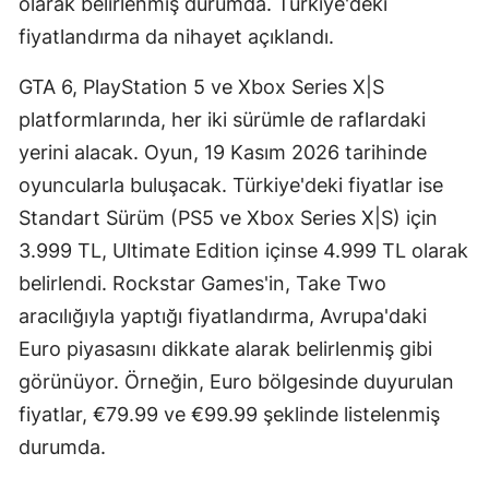
olarak belirlenmiş durumda. Türkiye'deki
Mersin
fiyatlandırma da nihayet açıklandı.
İstanbul
GTA 6, PlayStation 5 ve Xbox Series X|S
platformlarında, her iki sürümle de raflardaki
İzmir
yerini alacak. Oyun, 19 Kasım 2026 tarihinde
Kars
oyuncularla buluşacak. Türkiye'deki fiyatlar ise
Kastamonu
Standart Sürüm (PS5 ve Xbox Series X|S) için
3.999 TL, Ultimate Edition içinse 4.999 TL olarak
Kayseri
belirlendi. Rockstar Games'in, Take Two
Kırklareli
aracılığıyla yaptığı fiyatlandırma, Avrupa'daki
Kırşehir
Euro piyasasını dikkate alarak belirlenmiş gibi
görünüyor. Örneğin, Euro bölgesinde duyurulan
Kocaeli
fiyatlar, €79.99 ve €99.99 şeklinde listelenmiş
Konya
durumda.
Kütahya