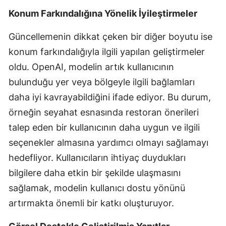
Konum Farkındalığına Yönelik İyileştirmeler
Samsun
Güncellemenin dikkat çeken bir diğer boyutu ise
Siirt
konum farkındalığıyla ilgili yapılan geliştirmeler
Sinop
oldu. OpenAI, modelin artık kullanıcının
Sivas
bulunduğu yer veya bölgeyle ilgili bağlamları
daha iyi kavrayabildiğini ifade ediyor. Bu durum,
Tekirdağ
örneğin seyahat esnasında restoran önerileri
Tokat
talep eden bir kullanıcının daha uygun ve ilgili
Trabzon
seçenekler almasına yardımcı olmayı sağlamayı
hedefliyor. Kullanıcıların ihtiyaç duydukları
Tunceli
bilgilere daha etkin bir şekilde ulaşmasını
Şanlıurfa
sağlamak, modelin kullanıcı dostu yönünü
artırmakta önemli bir katkı oluşturuyor.
Uşak
Van