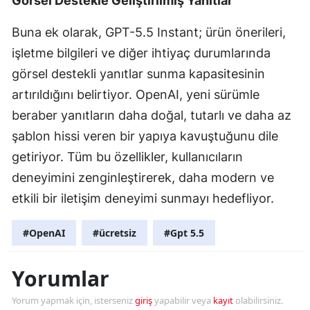
Görsel Destekle Geliştirilmiş Yanıtlar
Yozgat
Buna ek olarak, GPT-5.5 Instant; ürün önerileri,
işletme bilgileri ve diğer ihtiyaç durumlarında
Zonguldak
görsel destekli yanıtlar sunma kapasitesinin
Aksaray
artırıldığını belirtiyor. OpenAI, yeni sürümle
Bayburt
beraber yanıtların daha doğal, tutarlı ve daha az
şablon hissi veren bir yapıya kavuştuğunu dile
Karaman
getiriyor. Tüm bu özellikler, kullanıcıların
Kırıkkale
deneyimini zenginleştirerek, daha modern ve
Batman
etkili bir iletişim deneyimi sunmayı hedefliyor.
Şırnak
#OpenAI
#ücretsiz
#Gpt 5.5
Bartın
Yorumlar
Ardahan
Yorum yapmak için, isterseniz
giriş
yapabilir veya
kayıt
olabilirsiniz.
Iğdır