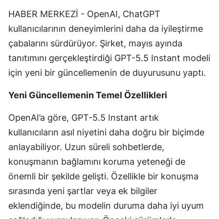
Edirne
HABER MERKEZİ - OpenAI, ChatGPT
kullanıcılarının deneyimlerini daha da iyileştirme
Elazığ
çabalarını sürdürüyor. Şirket, mayıs ayında
Erzincan
tanıtımını gerçekleştirdiği GPT-5.5 Instant modeli
için yeni bir güncellemenin de duyurusunu yaptı.
Erzurum
Eskişehir
Yeni Güncellemenin Temel Özellikleri
Gaziantep
OpenAI’a göre, GPT-5.5 Instant artık
kullanıcıların asıl niyetini daha doğru bir biçimde
Giresun
anlayabiliyor. Uzun süreli sohbetlerde,
Gümüşhane
konuşmanın bağlamını koruma yeteneği de
Hakkari
önemli bir şekilde gelişti. Özellikle bir konuşma
sırasında yeni şartlar veya ek bilgiler
Hatay
eklendiğinde, bu modelin duruma daha iyi uyum
Isparta