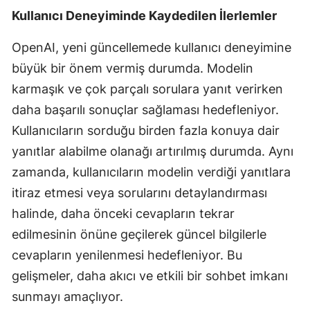
Kullanıcı Deneyiminde Kaydedilen İlerlemler
Malatya
OpenAI, yeni güncellemede kullanıcı deneyimine
Manisa
büyük bir önem vermiş durumda. Modelin
Kahramanmaraş
karmaşık ve çok parçalı sorulara yanıt verirken
Mardin
daha başarılı sonuçlar sağlaması hedefleniyor.
Kullanıcıların sorduğu birden fazla konuya dair
Muğla
yanıtlar alabilme olanağı artırılmış durumda. Aynı
Muş
zamanda, kullanıcıların modelin verdiği yanıtlara
Nevşehir
itiraz etmesi veya sorularını detaylandırması
halinde, daha önceki cevapların tekrar
Niğde
edilmesinin önüne geçilerek güncel bilgilerle
Ordu
cevapların yenilenmesi hedefleniyor. Bu
gelişmeler, daha akıcı ve etkili bir sohbet imkanı
Rize
sunmayı amaçlıyor.
Sakarya