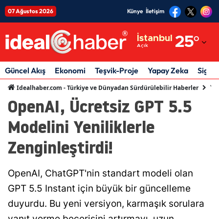
07 Ağustos 2026
Künye
İletişim
Adana
İstanbul
25
°
Açık
Adıyaman
Afyonkarahisar
Güncel Akış
Ekonomi
Teşvik-Proje
Yapay Zeka
Sigor
Ya
Idealhaber.com - Türkiye ve Dünyadan Sürdürülebilir Haberler
Ağrı
OpenAI, Ücretsiz GPT 5.5
Amasya
Modelini Yeniliklerle
Ankara
Zenginleştirdi!
Antalya
Artvin
OpenAI, ChatGPT'nin standart modeli olan
GPT 5.5 Instant için büyük bir güncelleme
Aydın
duyurdu. Bu yeni versiyon, karmaşık sorulara
Balıkesir
yanıt verme becerisini artırmayı, uzun