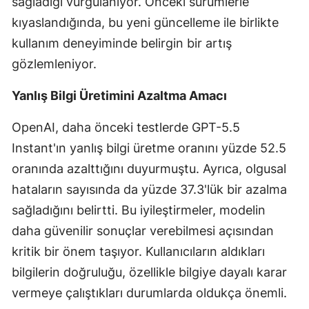
sağladığı vurgulanıyor. Önceki sürümlerle
Mersin
kıyaslandığında, bu yeni güncelleme ile birlikte
kullanım deneyiminde belirgin bir artış
İstanbul
gözlemleniyor.
İzmir
Yanlış Bilgi Üretimini Azaltma Amacı
Kars
OpenAI, daha önceki testlerde GPT-5.5
Kastamonu
Instant'ın yanlış bilgi üretme oranını yüzde 52.5
Kayseri
oranında azalttığını duyurmuştu. Ayrıca, olgusal
hataların sayısında da yüzde 37.3'lük bir azalma
Kırklareli
sağladığını belirtti. Bu iyileştirmeler, modelin
Kırşehir
daha güvenilir sonuçlar verebilmesi açısından
Kocaeli
kritik bir önem taşıyor. Kullanıcıların aldıkları
bilgilerin doğruluğu, özellikle bilgiye dayalı karar
Konya
vermeye çalıştıkları durumlarda oldukça önemli.
Kütahya