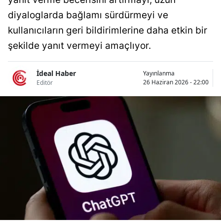
Bilecik
diyaloglarda bağlamı sürdürmeyi ve
kullanıcıların geri bildirimlerine daha etkin bir
Bingöl
şekilde yanıt vermeyi amaçlıyor.
Bitlis
Bolu
İdeal Haber
Yayınlanma
26 Haziran 2026 - 22:00
Editör
Burdur
Bursa
Çanakkale
Çankırı
Çorum
Denizli
Diyarbakır