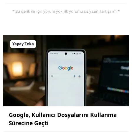
* Bu içerik ile ilgili yorum yok, ilk yorumu siz yazın, tartışalım *
Yalova
Karabük
Kilis
Yapay Zeka
Osmaniye
Düzce
Google, Kullanıcı Dosyalarını Kullanma
Sürecine Geçti