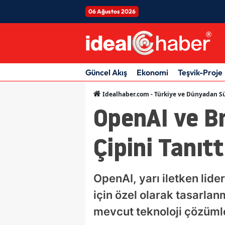
06 Ağustos 2026
Güncel Akış
Ekonomi
Teşvik-Proje
Idealhaber.com - Türkiye ve Dünyadan Sü
OpenAI ve B
Çipini Tanıtt
OpenAI, yarı iletken lide
için özel olarak tasarlanm
mevcut teknoloji çözümle