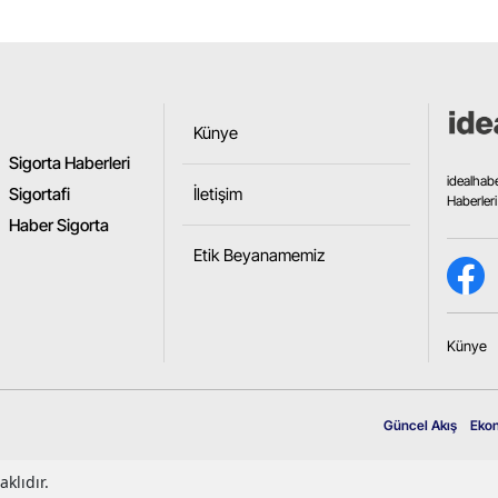
Samsun
Siirt
Sinop
Künye
Sigorta Haberleri
Sivas
idealhab
Sigortafi
İletişim
Haberleri
Tekirdağ
Haber Sigorta
Etik Beyanamemiz
Tokat
Trabzon
Künye
Tunceli
Şanlıurfa
Güncel Akış
Eko
Uşak
klıdır.
Van