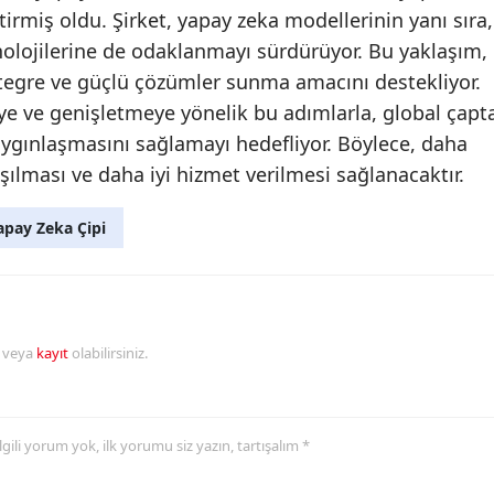
ştirmiş oldu. Şirket, yapay zeka modellerinin yanı sıra,
Malatya
nolojilerine de odaklanmayı sürdürüyor. Bu yaklaşım,
Manisa
tegre ve güçlü çözümler sunma amacını destekliyor.
meye ve genişletmeye yönelik bu adımlarla, global çapt
Kahramanmaraş
ygınlaşmasını sağlamayı hedefliyor. Böylece, daha
Mardin
laşılması ve daha iyi hizmet verilmesi sağlanacaktır.
Muğla
apay Zeka Çipi
Muş
Nevşehir
Niğde
r veya
kayıt
olabilirsiniz.
Ordu
Rize
 ilgili yorum yok, ilk yorumu siz yazın, tartışalım *
Sakarya