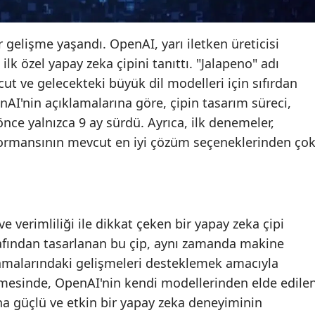
Edirne
 gelişme yaşandı. OpenAI, yarı iletken üreticisi
Elazığ
ilk özel yapay zeka çipini tanıttı. "Jalapeno" adı
Erzincan
ut ve gelecekteki büyük dil modelleri için sıfırdan
penAI'nin açıklamalarına göre, çipin tasarım süreci,
Erzurum
e yalnızca 9 ay sürdü. Ayrıca, ilk denemeler,
Eskişehir
formansının mevcut en iyi çözüm seçeneklerinden ço
Gaziantep
Giresun
Gümüşhane
 verimliliği ile dikkat çeken bir yapay zeka çipi
rafından tasarlanan bu çip, aynı zamanda makine
Hakkari
amalarındaki gelişmeleri desteklemek amacıyla
Hatay
rilmesinde, OpenAI'nin kendi modellerinden elde edile
aha güçlü ve etkin bir yapay zeka deneyiminin
Isparta