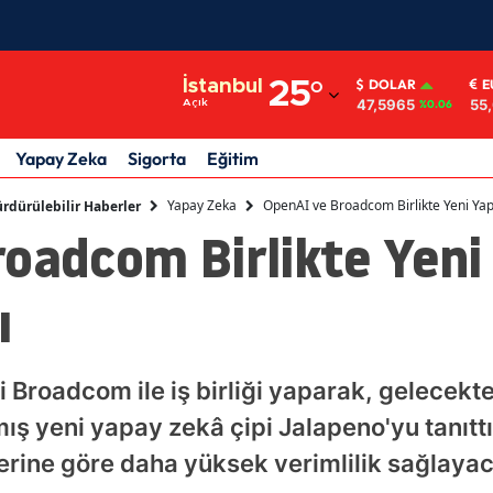
Adana
İstanbul
25
°
DOLAR
E
47,5965
55
Açık
%0.06
Adıyaman
Afyonkarahisar
Yapay Zeka
Sigorta
Eğitim
Ağrı
Yapay Zeka
OpenAI ve Broadcom Birlikte Yeni Yapa
rdürülebilir Haberler
roadcom Birlikte Yeni
Amasya
Ankara
ı
Antalya
Artvin
ri Broadcom ile iş birliği yaparak, gelecekt
ış yeni yapay zekâ çipi Jalapeno'yu tanıttı.
Aydın
rine göre daha yüksek verimlilik sağlayaca
Balıkesir