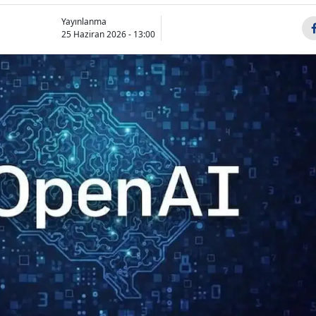
Bilecik
Yayınlanma
25 Haziran 2026 - 13:00
Bingöl
Bitlis
Bolu
Burdur
Bursa
Çanakkale
Çankırı
Çorum
Denizli
Diyarbakır