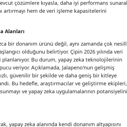
r mevcut çözümlere kıyasla, daha iyi performans sunara
Mersin
nı artırmayı hem de veri işleme kapasitelerini
İstanbul
 Alanları
İzmir
Kars
zca bir donanım ürünü değil, aynı zamanda çok nesill
şlangıcı olduğunu belirtiyor. Çipin 2026 yılında veri
Kastamonu
 planlanıyor. Bu durum, yapay zeka teknolojilerinin
Kayseri
pucu veriyor. Açıklamada, Jalapeno'nun gelişmiş
lı, güvenilir bir şekilde ve daha geniş bir kitleye
Kırklareli
dı. Bu hedefle, araştırmacılar ve geliştirme ekipleri,
Kırşehir
t sunmayı ve yapay zeka uygulamalarının potansiyelin
Kocaeli
Konya
rak, yapay zeka alanında kendi donanım altyapısını
Kütahya