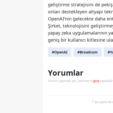
geliştirme stratejisini de peki
onları destekleyen altyapı tek
OpenAI'nin gelecekte daha en
Şirket, teknolojisini geliştir
yapay zeka uygulamalarının ya
geniş bir kullanıcı kitlesine u
#OpenAI
#Broadcom
#Y
Yorumlar
Yorum yapmak için, isterseniz
giriş
yapabili
* Bu içerik ile