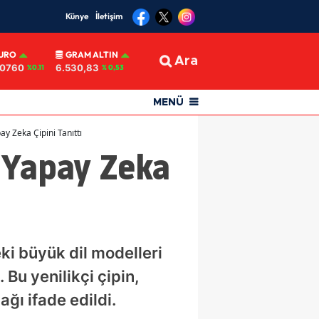
Künye
İletişim
URO
GRAM ALTIN
Ara
,0760
6.530,83
%0.11
% 0,53
MENÜ
y Zeka Çipini Tanıttı
 Yapay Zeka
eki büyük dil modelleri
 Bu yenilikçi çipin,
ğı ifade edildi.