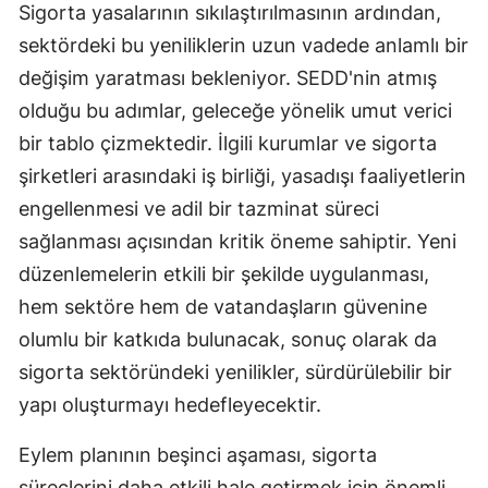
Sigorta yasalarının sıkılaştırılmasının ardından,
Samsun
sektördeki bu yeniliklerin uzun vadede anlamlı bir
değişim yaratması bekleniyor. SEDD'nin atmış
Siirt
olduğu bu adımlar, geleceğe yönelik umut verici
Sinop
bir tablo çizmektedir. İlgili kurumlar ve sigorta
Sivas
şirketleri arasındaki iş birliği, yasadışı faaliyetlerin
engellenmesi ve adil bir tazminat süreci
Tekirdağ
sağlanması açısından kritik öneme sahiptir. Yeni
Tokat
düzenlemelerin etkili bir şekilde uygulanması,
Trabzon
hem sektöre hem de vatandaşların güvenine
olumlu bir katkıda bulunacak, sonuç olarak da
Tunceli
sigorta sektöründeki yenilikler, sürdürülebilir bir
Şanlıurfa
yapı oluşturmayı hedefleyecektir.
Uşak
Eylem planının beşinci aşaması, sigorta
Van
süreçlerini daha etkili hale getirmek için önemli