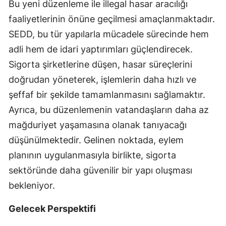
Bu yeni düzenleme ile illegal hasar aracılığı
Malatya
faaliyetlerinin önüne geçilmesi amaçlanmaktadır.
SEDD, bu tür yapılarla mücadele sürecinde hem
Manisa
adli hem de idari yaptırımları güçlendirecek.
Kahramanmaraş
Sigorta şirketlerine düşen, hasar süreçlerini
Mardin
doğrudan yöneterek, işlemlerin daha hızlı ve
şeffaf bir şekilde tamamlanmasını sağlamaktır.
Muğla
Ayrıca, bu düzenlemenin vatandaşların daha az
Muş
mağduriyet yaşamasına olanak tanıyacağı
düşünülmektedir. Gelinen noktada, eylem
Nevşehir
planının uygulanmasıyla birlikte, sigorta
Niğde
sektöründe daha güvenilir bir yapı oluşması
Ordu
bekleniyor.
Rize
Gelecek Perspektifi
Sakarya