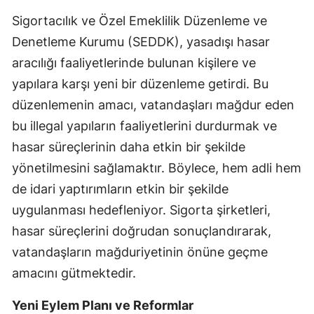
Edirne
Sigortacılık ve Özel Emeklilik Düzenleme ve
Denetleme Kurumu (SEDDK), yasadışı hasar
Elazığ
aracılığı faaliyetlerinde bulunan kişilere ve
Erzincan
yapılara karşı yeni bir düzenleme getirdi. Bu
Erzurum
düzenlemenin amacı, vatandaşları mağdur eden
bu illegal yapıların faaliyetlerini durdurmak ve
Eskişehir
hasar süreçlerinin daha etkin bir şekilde
Gaziantep
yönetilmesini sağlamaktır. Böylece, hem adli hem
de idari yaptırımların etkin bir şekilde
Giresun
uygulanması hedefleniyor. Sigorta şirketleri,
Gümüşhane
hasar süreçlerini doğrudan sonuçlandırarak,
Hakkari
vatandaşların mağduriyetinin önüne geçme
amacını gütmektedir.
Hatay
Yeni Eylem Planı ve Reformlar
Isparta