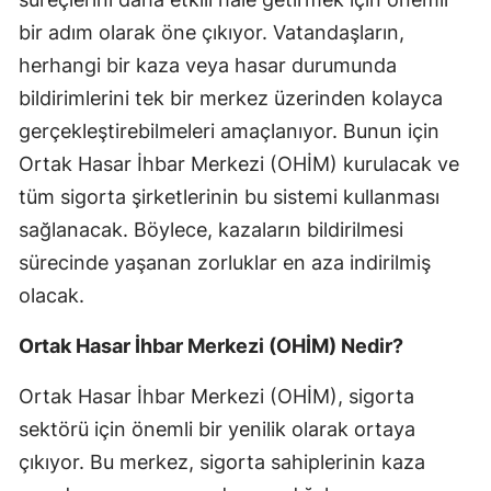
bir adım olarak öne çıkıyor. Vatandaşların,
Yozgat
herhangi bir kaza veya hasar durumunda
Zonguldak
bildirimlerini tek bir merkez üzerinden kolayca
gerçekleştirebilmeleri amaçlanıyor. Bunun için
Aksaray
Ortak Hasar İhbar Merkezi (OHİM) kurulacak ve
Bayburt
tüm sigorta şirketlerinin bu sistemi kullanması
Karaman
sağlanacak. Böylece, kazaların bildirilmesi
sürecinde yaşanan zorluklar en aza indirilmiş
Kırıkkale
olacak.
Batman
Ortak Hasar İhbar Merkezi (OHİM) Nedir?
Şırnak
Ortak Hasar İhbar Merkezi (OHİM), sigorta
Bartın
sektörü için önemli bir yenilik olarak ortaya
Ardahan
çıkıyor. Bu merkez, sigorta sahiplerinin kaza
Iğdır