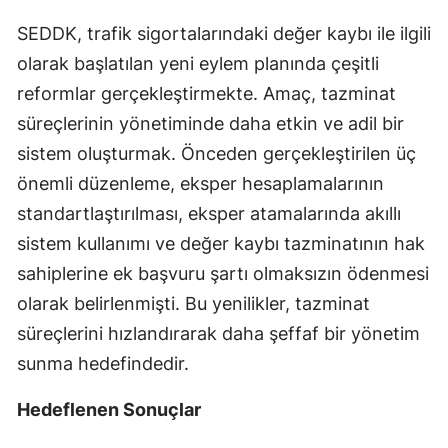
Mersin
SEDDK, trafik sigortalarındaki değer kaybı ile ilgili
olarak başlatılan yeni eylem planında çeşitli
İstanbul
reformlar gerçekleştirmekte. Amaç, tazminat
İzmir
süreçlerinin yönetiminde daha etkin ve adil bir
Kars
sistem oluşturmak. Önceden gerçekleştirilen üç
önemli düzenleme, eksper hesaplamalarının
Kastamonu
standartlaştırılması, eksper atamalarında akıllı
Kayseri
sistem kullanımı ve değer kaybı tazminatının hak
sahiplerine ek başvuru şartı olmaksızın ödenmesi
Kırklareli
olarak belirlenmişti. Bu yenilikler, tazminat
Kırşehir
süreçlerini hızlandırarak daha şeffaf bir yönetim
Kocaeli
sunma hedefindedir.
Konya
Hedeflenen Sonuçlar
Kütahya