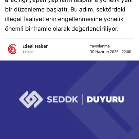
Bilecik
bir düzenleme başlattı. Bu adım, sektördeki
illegal faaliyetlerin engellenmesine yönelik
Bingöl
önemli bir hamle olarak değerlendiriliyor.
Bitlis
Bolu
İdeal Haber
Yayınlanma
30 Haziran 2026 - 22:00
Editör
Burdur
Bursa
Çanakkale
Çankırı
Çorum
Denizli
Diyarbakır