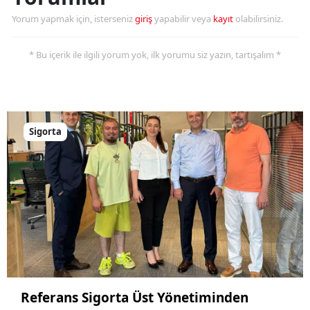
Yorum yapmak için, isterseniz
giriş
yapabilir veya
kayıt
olabilirsiniz.
* Bu içerik ile ilgili yorum yok, ilk yorumu siz yazın, tartışalım *
Sigorta
Referans Sigorta Üst Yönetiminden