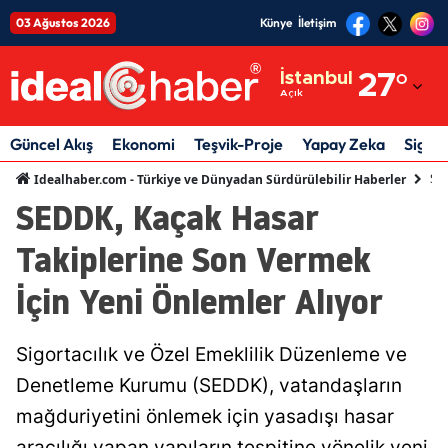
03 Ağustos 2026
Künye
İletişim
Adana
İstanbul
27
°
Açık
Adıyaman
Afyonkarahisar
Güncel Akış
Ekonomi
Teşvik-Proje
Yapay Zeka
Sigor
Sig
Idealhaber.com - Türkiye ve Dünyadan Sürdürülebilir Haberler
Ağrı
SEDDK, Kaçak Hasar
Amasya
Takiplerine Son Vermek
Ankara
İçin Yeni Önlemler Alıyor
Antalya
Artvin
Sigortacılık ve Özel Emeklilik Düzenleme ve
Denetleme Kurumu (SEDDK), vatandaşların
Aydın
mağduriyetini önlemek için yasadışı hasar
Balıkesir
aracılığı yapan yapıların tespitine yönelik yeni