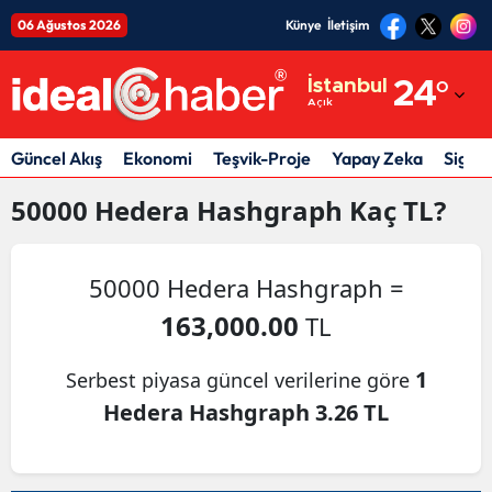
06 Ağustos 2026
Künye
İletişim
Adana
İstanbul
24
°
Açık
Adıyaman
Afyonkarahisar
Güncel Akış
Ekonomi
Teşvik-Proje
Yapay Zeka
Sigor
Ağrı
50000
Hedera Hashgraph
Kaç TL?
Amasya
50000 Hedera Hashgraph =
Ankara
163,000.00
TL
Antalya
1
Serbest piyasa güncel verilerine göre
Artvin
Hedera Hashgraph 3.26 TL
Aydın
Balıkesir