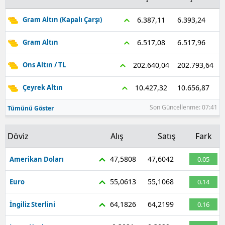
Samsun
6.393,24
6.387,11
Gram Altın (Kapalı Çarşı)
Siirt
6.517,96
6.517,08
Gram Altın
Sinop
202.793,64
202.640,04
Ons Altın / TL
Sivas
10.656,87
10.427,32
Çeyrek Altın
Tekirdağ
Son Güncellenme: 07:41
Tümünü Göster
Tokat
Döviz
Alış
Satış
Fark
Trabzon
47,5808
47,6042
Amerikan Doları
0.05
Tunceli
55,0613
55,1068
Şanlıurfa
Euro
0.14
Uşak
64,1826
64,2199
İngiliz Sterlini
0.16
Van