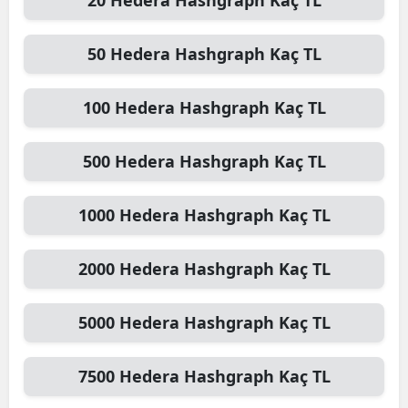
Edirne
50
Hedera Hashgraph
Kaç TL
Elazığ
Erzincan
100
Hedera Hashgraph
Kaç TL
Erzurum
500
Hedera Hashgraph
Kaç TL
Eskişehir
Gaziantep
1000
Hedera Hashgraph
Kaç TL
Giresun
2000
Hedera Hashgraph
Kaç TL
Gümüşhane
5000
Hedera Hashgraph
Kaç TL
Hakkari
Hatay
7500
Hedera Hashgraph
Kaç TL
Isparta