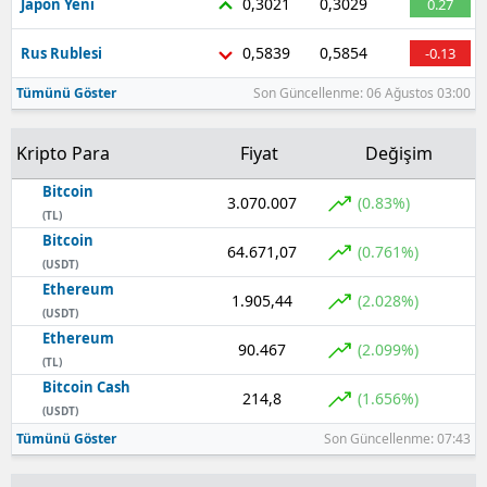
0,3021
0,3029
Japon Yeni
0.27
Yozgat
0,5839
0,5854
Rus Rublesi
-0.13
Zonguldak
Tümünü Göster
Son Güncellenme: 06 Ağustos 03:00
Aksaray
Kripto Para
Fiyat
Değişim
Bayburt
Bitcoin
3.070.007
(0.83%)
(TL)
Karaman
Bitcoin
64.671,07
(0.761%)
Kırıkkale
(USDT)
Ethereum
1.905,44
(2.028%)
Batman
(USDT)
Ethereum
90.467
(2.099%)
Şırnak
(TL)
Bitcoin Cash
Bartın
214,8
(1.656%)
(USDT)
Tümünü Göster
Son Güncellenme: 07:43
Ardahan
Iğdır