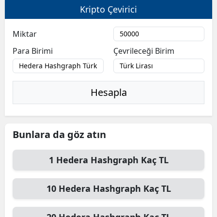
Kripto Çevirici
Bilecik
Bingöl
Miktar
Para Birimi
Çevrileceği Birim
Bitlis
Bolu
Burdur
Hesapla
Bursa
Çanakkale
Bunlara da göz atın
Çankırı
1
Hedera Hashgraph
Kaç TL
Çorum
10
Hedera Hashgraph
Kaç TL
Denizli
Diyarbakır
20
Hedera Hashgraph
Kaç TL