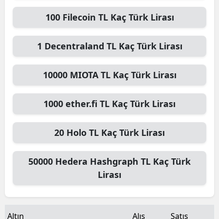
Malatya
100
Filecoin TL
Kaç Türk Lirası
Manisa
1
Decentraland TL
Kaç Türk Lirası
Kahramanmaraş
10000
MIOTA TL
Kaç Türk Lirası
Mardin
Muğla
1000
ether.fi TL
Kaç Türk Lirası
Muş
20
Holo TL
Kaç Türk Lirası
Nevşehir
Niğde
50000
Hedera Hashgraph TL
Kaç Türk
Lirası
Ordu
Rize
Altın
Alış
Satış
Sakarya