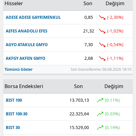
Hisseler
Son
Değişim
Yalova
0,85
(-2,30%)
ADESE ADESE GAYRIMENKUL
Karabük
21,32
(-1,02%)
AEFES ANADOLU EFES
Kilis
7,30
(-0,54%)
AGYO ATAKULE GMYO
Osmaniye
2,68
(-1,11%)
AKFGY AKFEN GMYO
Düzce
Tümünü Göster
Son Güncellenme: 06.08.2026 18:10
Borsa Endeksleri
Son
Değişim
13.703,13
(0.11%)
BIST 100
22.325,64
(0.03%)
BIST 100-30
15.529,00
(0.14%)
BIST 30