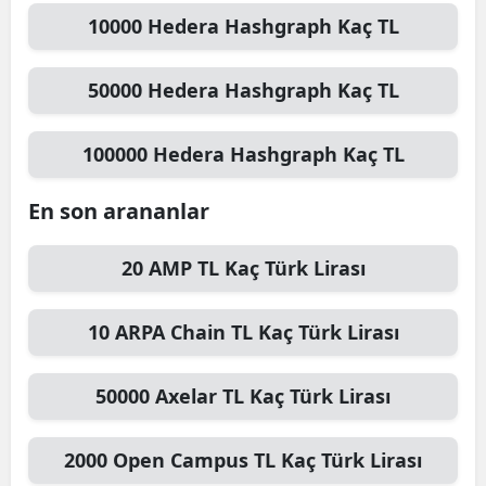
10000
Hedera Hashgraph
Kaç TL
Mersin
İstanbul
50000
Hedera Hashgraph
Kaç TL
İzmir
100000
Hedera Hashgraph
Kaç TL
Kars
En son arananlar
Kastamonu
Kayseri
20
AMP TL
Kaç Türk Lirası
Kırklareli
10
ARPA Chain TL
Kaç Türk Lirası
Kırşehir
Kocaeli
50000
Axelar TL
Kaç Türk Lirası
Konya
2000
Open Campus TL
Kaç Türk Lirası
Kütahya