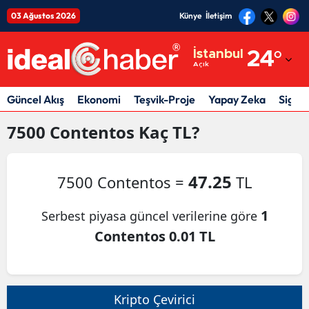
03 Ağustos 2026
Künye
İletişim
Adana
İstanbul
24
°
Açık
Adıyaman
Afyonkarahisar
Güncel Akış
Ekonomi
Teşvik-Proje
Yapay Zeka
Sigor
Ağrı
7500
Contentos
Kaç TL?
Amasya
47.25
7500 Contentos =
TL
Ankara
Antalya
1
Serbest piyasa güncel verilerine göre
Contentos 0.01 TL
Artvin
Aydın
Balıkesir
Kripto Çevirici