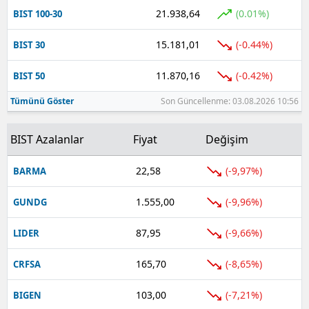
21.938,64
(0.01%)
BIST 100-30
Yalova
15.181,01
(-0.44%)
BIST 30
Karabük
11.870,16
(-0.42%)
BIST 50
Kilis
Tümünü Göster
Son Güncellenme: 03.08.2026 10:56
Osmaniye
BIST Azalanlar
Fiyat
Değişim
Düzce
22,58
(-9,97%)
BARMA
1.555,00
(-9,96%)
GUNDG
87,95
(-9,66%)
LIDER
165,70
(-8,65%)
CRFSA
103,00
(-7,21%)
BIGEN