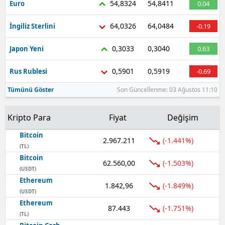
54,8324
54,8411
Euro
0.04
Samsun
64,0326
64,0484
İngiliz Sterlini
-0.19
Siirt
0,3033
0,3040
Japon Yeni
0.63
Sinop
0,5901
0,5919
Rus Rublesi
-0.69
Sivas
Tümünü Göster
Son Güncellenme: 03 Ağustos 11:10
Tekirdağ
Kripto Para
Fiyat
Değişim
Tokat
Bitcoin
2.967.211
Trabzon
(-1.441%)
(TL)
Bitcoin
Tunceli
62.560,00
(-1.503%)
(USDT)
Ethereum
Şanlıurfa
1.842,96
(-1.849%)
(USDT)
Uşak
Ethereum
87.443
(-1.751%)
(TL)
Van