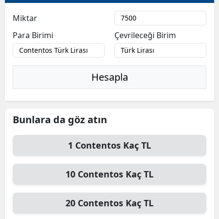
Bilecik
Miktar
Bingöl
Para Birimi
Çevrileceği Birim
Bitlis
Bolu
Hesapla
Burdur
Bursa
Bunlara da göz atın
Çanakkale
1
Contentos
Kaç TL
Çankırı
Çorum
10
Contentos
Kaç TL
Denizli
20
Contentos
Kaç TL
Diyarbakır