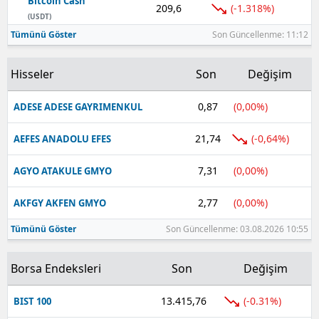
Bitcoin Cash
209,6
(-1.318%)
(USDT)
Yozgat
Tümünü Göster
Son Güncellenme: 11:12
Zonguldak
Hisseler
Son
Değişim
Aksaray
0,87
(0,00%)
ADESE ADESE GAYRIMENKUL
Bayburt
21,74
(-0,64%)
AEFES ANADOLU EFES
Karaman
7,31
(0,00%)
AGYO ATAKULE GMYO
Kırıkkale
Batman
2,77
(0,00%)
AKFGY AKFEN GMYO
Tümünü Göster
Son Güncellenme: 03.08.2026 10:55
Şırnak
Bartın
Borsa Endeksleri
Son
Değişim
Ardahan
13.415,76
(-0.31%)
BIST 100
Iğdır