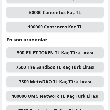
Mersin
50000
Contentos
Kaç TL
İstanbul
100000
Contentos
Kaç TL
İzmir
Kars
En son arananlar
Kastamonu
500
BILET TOKEN TL
Kaç Türk Lirası
Kayseri
7500
The Sandbox TL
Kaç Türk Lirası
Kırklareli
Kırşehir
7500
MetisDAO TL
Kaç Türk Lirası
Kocaeli
100000
OMG Network TL
Kaç Türk Lirası
Konya
Kütahya