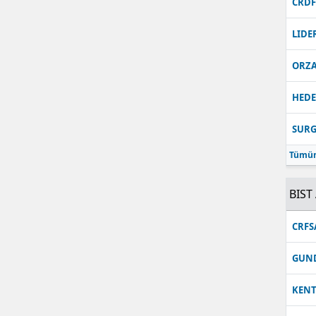
CRD
Malatya
LIDE
Manisa
ORZ
Kahramanmaraş
HEDE
Mardin
SUR
Muğla
Tümün
Muş
BIST 
Nevşehir
Niğde
CRFS
Ordu
GUN
Rize
KEN
Sakarya