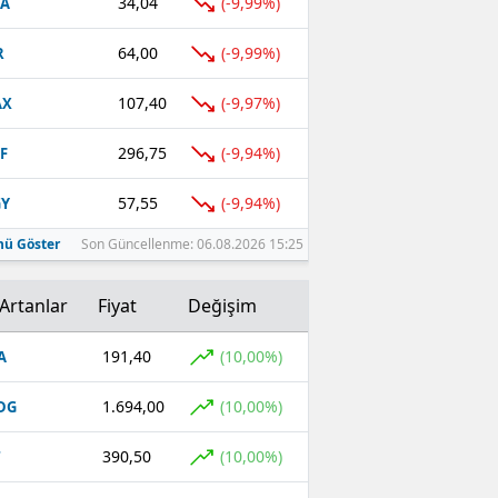
34,04
(-9,99%)
FA
64,00
(-9,99%)
R
107,40
(-9,97%)
AX
296,75
(-9,94%)
F
57,55
(-9,94%)
GY
ü Göster
Son Güncellenme: 06.08.2026 15:25
Artanlar
Fiyat
Değişim
191,40
(10,00%)
A
1.694,00
(10,00%)
DG
390,50
(10,00%)
T