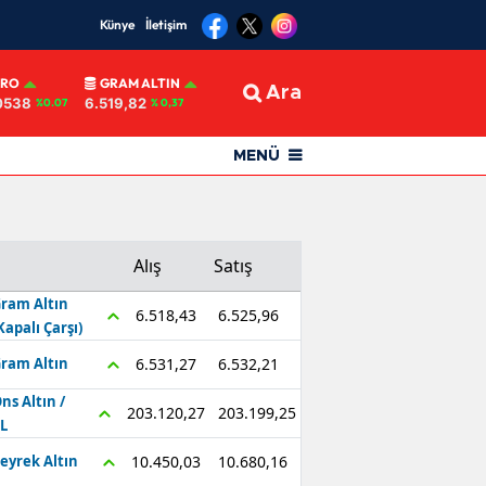
Künye
İletişim
URO
GRAM ALTIN
Ara
0538
6.519,82
%0.07
% 0,37
MENÜ
Alış
Satış
ram Altın
6.525,96
6.518,43
Kapalı Çarşı)
6.532,21
6.531,27
ram Altın
ns Altın /
203.199,25
203.120,27
L
10.680,16
10.450,03
eyrek Altın