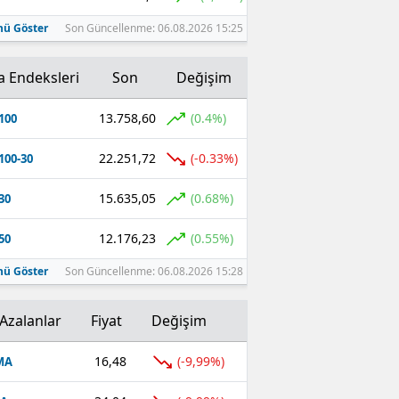
ü Göster
Son Güncellenme: 06.08.2026 15:25
a Endeksleri
Son
Değişim
13.758,60
(0.4%)
100
22.251,72
(-0.33%)
100-30
15.635,05
(0.68%)
30
12.176,23
(0.55%)
50
ü Göster
Son Güncellenme: 06.08.2026 15:28
Azalanlar
Fiyat
Değişim
16,48
(-9,99%)
MA