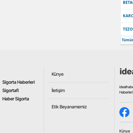
BETA
Samsun
KARC
Siirt
TEZO
Sinop
Tümün
Sivas
Tekirdağ
Tokat
Künye
Sigorta Haberleri
Trabzon
idealhab
Sigortafi
İletişim
Haberleri
Tunceli
Haber Sigorta
Etik Beyanamemiz
Şanlıurfa
Uşak
Künye
Van