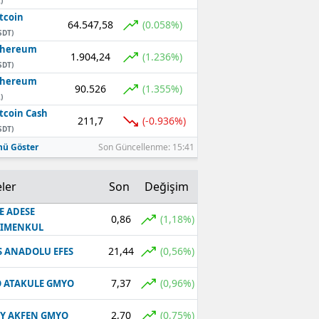
)
tcoin
64.547,58
(0.058%)
SDT)
thereum
1.904,24
(1.236%)
SDT)
thereum
90.526
(1.355%)
)
tcoin Cash
211,7
(-0.936%)
SDT)
ü Göster
Son Güncellenme: 15:41
ler
Son
Değişim
E ADESE
0,86
(1,18%)
RIMENKUL
21,44
(0,56%)
S ANADOLU EFES
7,37
(0,96%)
 ATAKULE GMYO
2,70
(0,75%)
Y AKFEN GMYO