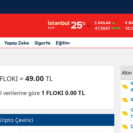
Adana
İstanbul
25
°
DOLAR
E
47,5987
55,
Açık
%0.06
Adıyaman
Afyonkarahisar
Yapay Zeka
Sigorta
Eğitim
Ağrı
Amasya
Altın
49.00
 FLOKI =
TL
Ankara
G
(
Antalya
1 FLOKI 0.00 TL
l verilerine göre
G
Artvin
O
Aydın
T
Kripto Çevirici
Ç
Balıkesir