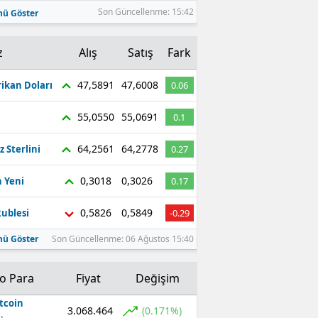
Son Güncellenme: 15:42
ü Göster
z
Alış
Satış
Fark
47,5891
47,6008
ikan Doları
0.06
55,0550
55,0691
0.1
64,2561
64,2778
z Sterlini
0.27
0,3018
0,3026
 Yeni
0.17
0,5826
0,5849
ublesi
-0.29
ü Göster
Son Güncellenme: 06 Ağustos 15:40
to Para
Fiyat
Değişim
tcoin
3.068.464
(0.171%)