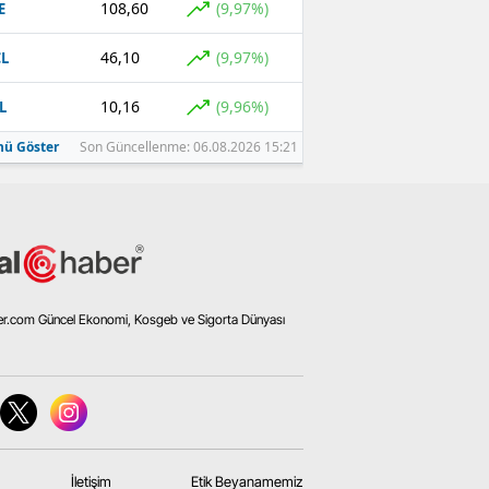
108,60
(9,97%)
E
46,10
(9,97%)
L
10,16
(9,96%)
L
ü Göster
Son Güncellenme: 06.08.2026 15:21
er.com Güncel Ekonomi, Kosgeb ve Sigorta Dünyası
İletişim
Etik Beyanamemiz