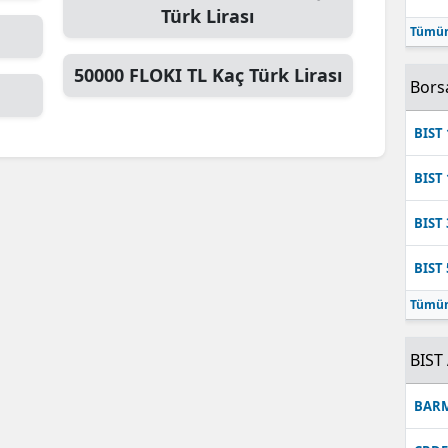
Türk Lirası
Mersin
Tümün
İstanbul
50000
FLOKI TL
Kaç Türk Lirası
Bors
İzmir
BIST 
Kars
BIST 
Kastamonu
BIST 
Kayseri
BIST 
Kırklareli
Tümün
Kırşehir
Kocaeli
BIST 
Konya
BAR
Kütahya