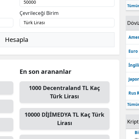
Tümün
Bilecik
Çevrileceği Birim
Bingöl
Dövi
Bitlis
Amer
Hesapla
Bolu
Euro
Burdur
İngili
En son arananlar
Bursa
Japon
Çanakkale
1000
Decentraland TL
Kaç
Rus R
Türk Lirası
Çankırı
Tümün
Çorum
10000
DİJİMEDYA TL
Kaç Türk
Krip
Denizli
Lirası
Bi
Diyarbakır