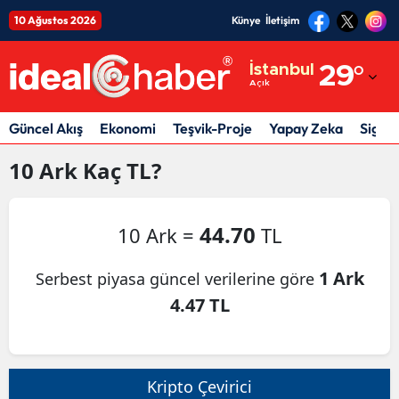
10 Ağustos 2026
Künye
İletişim
Adana
İstanbul
29
°
Açık
Adıyaman
Afyonkarahisar
Güncel Akış
Ekonomi
Teşvik-Proje
Yapay Zeka
Sigor
Ağrı
10
Ark
Kaç TL?
Amasya
44.70
10 Ark =
TL
Ankara
Antalya
1 Ark
Serbest piyasa güncel verilerine göre
4.47 TL
Artvin
Aydın
Balıkesir
Kripto Çevirici