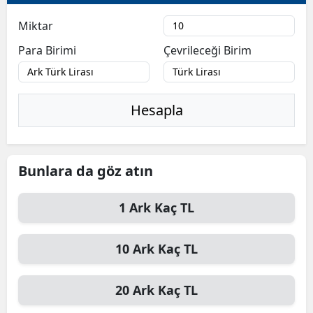
Bilecik
Miktar
Bingöl
Para Birimi
Çevrileceği Birim
Bitlis
Bolu
Hesapla
Burdur
Bursa
Bunlara da göz atın
Çanakkale
1
Ark
Kaç TL
Çankırı
Çorum
10
Ark
Kaç TL
Denizli
20
Ark
Kaç TL
Diyarbakır