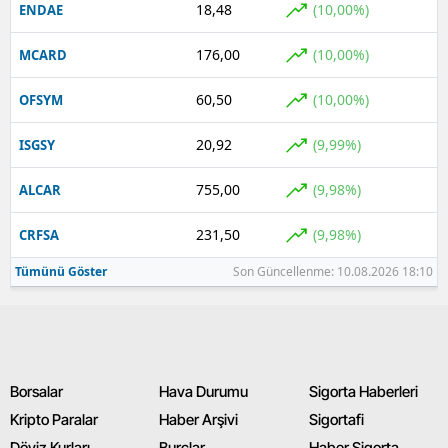
18,48
(10,00%)
ENDAE
176,00
(10,00%)
MCARD
60,50
(10,00%)
OFSYM
20,92
(9,99%)
ISGSY
755,00
(9,98%)
ALCAR
231,50
(9,98%)
CRFSA
Tümünü Göster
Son Güncellenme: 10.08.2026 18:10
Borsalar
Hava Durumu
Sigorta Haberleri
Kripto Paralar
Haber Arşivi
Sigortafi
Döviz Kurları
Burçlar
Haber Sigorta