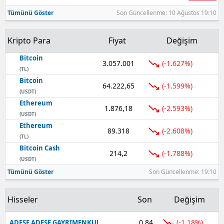
Tümünü Göster
Son Güncellenme: 10 Ağustos 19:10
Yozgat
Zonguldak
Kripto Para
Fiyat
Değişim
Bitcoin
Aksaray
3.057.001
(-1.627%)
(TL)
Bayburt
Bitcoin
64.222,65
(-1.599%)
(USDT)
Karaman
Ethereum
1.876,18
(-2.593%)
(USDT)
Kırıkkale
Ethereum
89.318
(-2.608%)
(TL)
Batman
Bitcoin Cash
214,2
(-1.788%)
(USDT)
Şırnak
Tümünü Göster
Son Güncellenme: 19:10
Bartın
Hisseler
Son
Değişim
Ardahan
0,84
(-1,18%)
ADESE ADESE GAYRIMENKUL
Iğdır