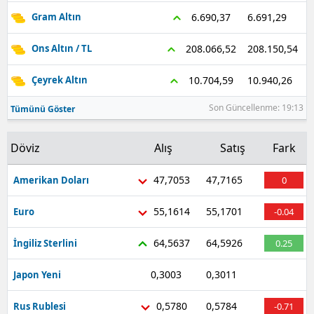
6.691,29
6.690,37
Gram Altın
Samsun
208.150,54
208.066,52
Ons Altın / TL
Siirt
10.940,26
10.704,59
Çeyrek Altın
Sinop
Son Güncellenme: 19:13
Tümünü Göster
Sivas
Tekirdağ
Döviz
Alış
Satış
Fark
Tokat
47,7053
47,7165
Amerikan Doları
0
Trabzon
55,1614
55,1701
Euro
-0.04
Tunceli
64,5637
64,5926
İngiliz Sterlini
0.25
Şanlıurfa
0,3003
0,3011
Japon Yeni
-0.69
Uşak
0,5780
0,5784
Rus Rublesi
-0.71
Van