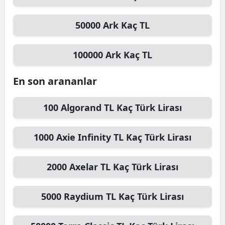
Mersin
50000
Ark
Kaç TL
İstanbul
100000
Ark
Kaç TL
İzmir
Kars
En son arananlar
Kastamonu
100
Algorand TL
Kaç Türk Lirası
Kayseri
1000
Axie Infinity TL
Kaç Türk Lirası
Kırklareli
Kırşehir
2000
Axelar TL
Kaç Türk Lirası
Kocaeli
5000
Raydium TL
Kaç Türk Lirası
Konya
Kütahya