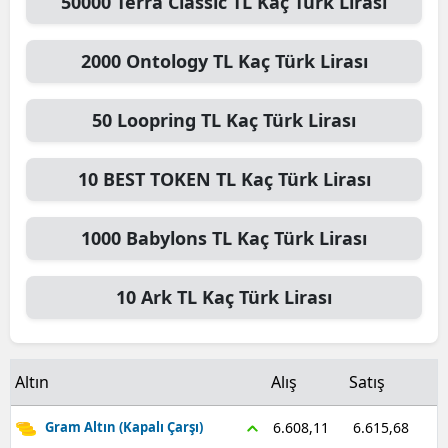
50000
Terra Classic TL
Kaç Türk Lirası
Malatya
2000
Ontology TL
Kaç Türk Lirası
Manisa
Kahramanmaraş
50
Loopring TL
Kaç Türk Lirası
Mardin
10
BEST TOKEN TL
Kaç Türk Lirası
Muğla
1000
Babylons TL
Kaç Türk Lirası
Muş
Nevşehir
10
Ark TL
Kaç Türk Lirası
Niğde
Ordu
Altın
Alış
Satış
Rize
6.615,68
6.608,11
Gram Altın (Kapalı Çarşı)
Sakarya