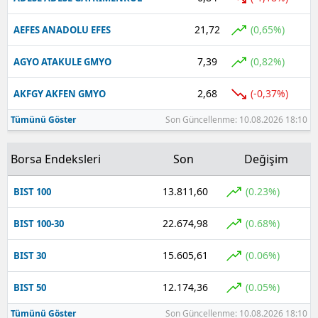
Yalova
21,72
(0,65%)
AEFES ANADOLU EFES
Karabük
7,39
(0,82%)
AGYO ATAKULE GMYO
Kilis
2,68
(-0,37%)
AKFGY AKFEN GMYO
Osmaniye
Tümünü Göster
Son Güncellenme: 10.08.2026 18:10
Düzce
Borsa Endeksleri
Son
Değişim
13.811,60
(0.23%)
BIST 100
22.674,98
(0.68%)
BIST 100-30
15.605,61
(0.06%)
BIST 30
12.174,36
(0.05%)
BIST 50
Tümünü Göster
Son Güncellenme: 10.08.2026 18:10