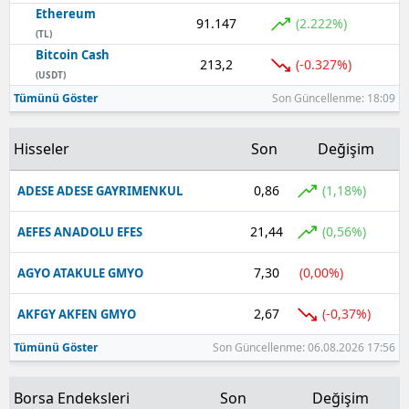
Ethereum
91.147
(2.222%)
Yozgat
(TL)
Bitcoin Cash
213,2
(-0.327%)
Zonguldak
(USDT)
Tümünü Göster
Son Güncellenme: 18:09
Aksaray
Bayburt
Hisseler
Son
Değişim
Karaman
0,86
(1,18%)
ADESE ADESE GAYRIMENKUL
Kırıkkale
21,44
(0,56%)
AEFES ANADOLU EFES
Batman
7,30
(0,00%)
AGYO ATAKULE GMYO
Şırnak
2,67
(-0,37%)
AKFGY AKFEN GMYO
Bartın
Tümünü Göster
Son Güncellenme: 06.08.2026 17:56
Ardahan
Borsa Endeksleri
Son
Değişim
Iğdır