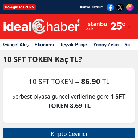
06 Ağustos 2026
Künye
İletişim
Adana
İstanbul
25
°
Açık
Adıyaman
Afyonkarahisar
Güncel Akış
Ekonomi
Teşvik-Proje
Yapay Zeka
Sigor
Ağrı
10
SFT TOKEN
Kaç TL?
Amasya
86.90
10 SFT TOKEN =
TL
Ankara
Antalya
1 SFT
Serbest piyasa güncel verilerine göre
TOKEN 8.69 TL
Artvin
Aydın
Balıkesir
Kripto Çevirici