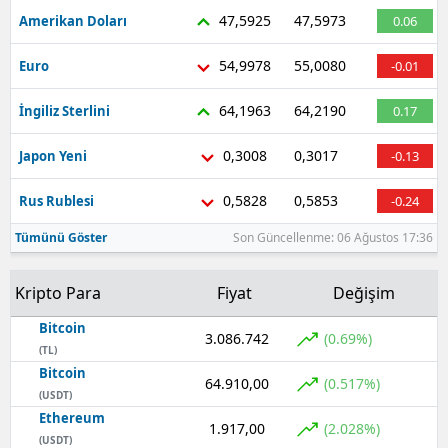
47,5925
47,5973
Amerikan Doları
0.06
Samsun
54,9978
55,0080
Euro
-0.01
Siirt
64,1963
64,2190
İngiliz Sterlini
0.17
Sinop
0,3008
0,3017
Japon Yeni
-0.13
Sivas
Tekirdağ
0,5828
0,5853
Rus Rublesi
-0.24
Tümünü Göster
Son Güncellenme: 06 Ağustos 17:36
Tokat
Trabzon
Kripto Para
Fiyat
Değişim
Tunceli
Bitcoin
3.086.742
(0.69%)
(TL)
Şanlıurfa
Bitcoin
64.910,00
(0.517%)
(USDT)
Uşak
Ethereum
1.917,00
(2.028%)
(USDT)
Van