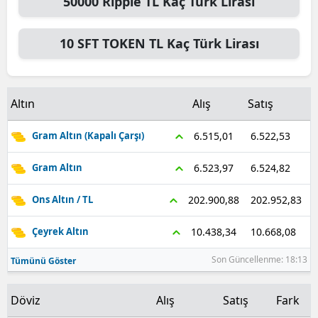
50000
Ripple TL
Kaç Türk Lirası
Malatya
10
SFT TOKEN TL
Kaç Türk Lirası
Manisa
Kahramanmaraş
Altın
Alış
Satış
Mardin
6.522,53
6.515,01
Gram Altın (Kapalı Çarşı)
Muğla
Muş
6.524,82
6.523,97
Gram Altın
Nevşehir
202.952,83
202.900,88
Ons Altın / TL
Niğde
10.668,08
10.438,34
Çeyrek Altın
Ordu
Son Güncellenme: 18:13
Tümünü Göster
Rize
Döviz
Alış
Satış
Fark
Sakarya