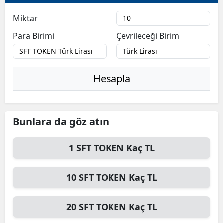
Bilecik
Miktar
Bingöl
Para Birimi
Çevrileceği Birim
Bitlis
Bolu
Hesapla
Burdur
Bursa
Bunlara da göz atın
Çanakkale
1
SFT TOKEN
Kaç TL
Çankırı
Çorum
10
SFT TOKEN
Kaç TL
Denizli
20
SFT TOKEN
Kaç TL
Diyarbakır