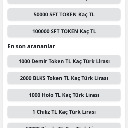
Mersin
50000
SFT TOKEN
Kaç TL
İstanbul
100000
SFT TOKEN
Kaç TL
İzmir
Kars
En son arananlar
Kastamonu
1000
Demir Token TL
Kaç Türk Lirası
Kayseri
2000
BLKS Token TL
Kaç Türk Lirası
Kırklareli
Kırşehir
1000
Holo TL
Kaç Türk Lirası
Kocaeli
1
Chiliz TL
Kaç Türk Lirası
Konya
Kütahya