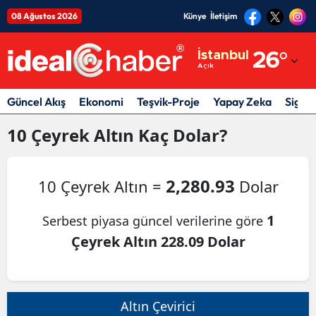
08 Ağustos 2026
Künye
İletişim
Adana
İstanbul
26
°
Açık
Adıyaman
Afyonkarahisar
Güncel Akış
Ekonomi
Teşvik-Proje
Yapay Zeka
Sigor
Ağrı
10
Çeyrek Altın
Kaç Dolar?
Amasya
2,280.93
10 Çeyrek Altın =
Dolar
Ankara
Antalya
1
Serbest piyasa güncel verilerine göre
Çeyrek Altın 228.09 Dolar
Artvin
Aydın
Balıkesir
Altın Çevirici