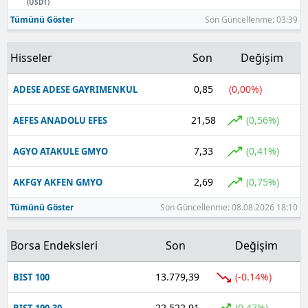
(USDT)
Tümünü Göster
Son Güncellenme: 03:39
Yozgat
Zonguldak
Hisseler
Son
Değişim
Aksaray
0,85
(0,00%)
ADESE ADESE GAYRIMENKUL
Bayburt
21,58
(0,56%)
AEFES ANADOLU EFES
Karaman
7,33
(0,41%)
AGYO ATAKULE GMYO
Kırıkkale
2,69
(0,75%)
AKFGY AKFEN GMYO
Batman
Tümünü Göster
Son Güncellenme: 08.08.2026 18:10
Şırnak
Borsa Endeksleri
Son
Değişim
Bartın
13.779,39
(-0.14%)
BIST 100
Ardahan
Iğdır
22.522,91
(0.47%)
BIST 100-30