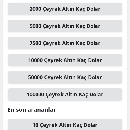
2000
Çeyrek Altın
Kaç Dolar
Mersin
İstanbul
5000
Çeyrek Altın
Kaç Dolar
İzmir
7500
Çeyrek Altın
Kaç Dolar
Kars
Kastamonu
10000
Çeyrek Altın
Kaç Dolar
Kayseri
50000
Çeyrek Altın
Kaç Dolar
Kırklareli
Kırşehir
100000
Çeyrek Altın
Kaç Dolar
Kocaeli
En son arananlar
Konya
10
Çeyrek Altın
Kaç Dolar
Kütahya