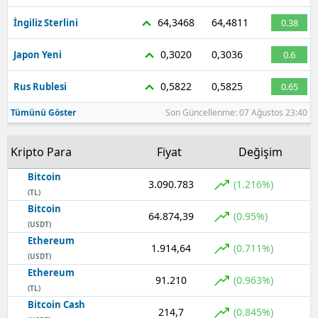
64,3468
64,4811
İngiliz Sterlini
0.38
Samsun
Siirt
0,3020
0,3036
Japon Yeni
0.6
Sinop
0,5822
0,5825
Rus Rublesi
0.65
Sivas
Tümünü Göster
Son Güncellenme: 07 Ağustos 23:40
Tekirdağ
Kripto Para
Fiyat
Değişim
Tokat
Bitcoin
3.090.783
(1.216%)
(TL)
Trabzon
Bitcoin
64.874,39
(0.95%)
(USDT)
Tunceli
Ethereum
1.914,64
(0.711%)
Şanlıurfa
(USDT)
Ethereum
91.210
(0.963%)
Uşak
(TL)
Bitcoin Cash
214,7
(0.845%)
Van