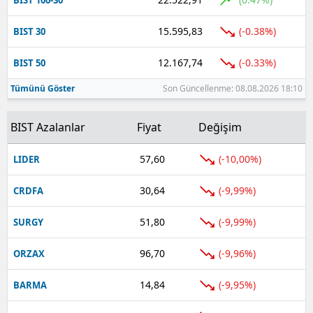
Yalova
15.595,83
(-0.38%)
BIST 30
Karabük
12.167,74
(-0.33%)
BIST 50
Kilis
Tümünü Göster
Son Güncellenme: 08.08.2026 18:10
Osmaniye
BIST Azalanlar
Fiyat
Değişim
Düzce
57,60
(-10,00%)
LIDER
30,64
(-9,99%)
CRDFA
51,80
(-9,99%)
SURGY
96,70
(-9,96%)
ORZAX
14,84
(-9,95%)
BARMA