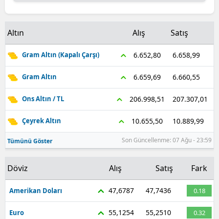
Malatya
Altın
Alış
Satış
Manisa
6.658,99
Kahramanmaraş
6.652,80
Gram Altın (Kapalı Çarşı)
Mardin
6.660,55
6.659,69
Gram Altın
Muğla
207.307,01
206.998,51
Ons Altın / TL
Muş
10.889,99
10.655,50
Çeyrek Altın
Nevşehir
Son Güncellenme: 07 Ağu - 23:59
Tümünü Göster
Niğde
Döviz
Alış
Satış
Fark
Ordu
47,6787
47,7436
Amerikan Doları
0.18
Rize
55,1254
55,2510
Euro
0.32
Sakarya