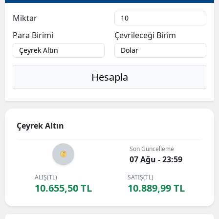
Bilecik
Miktar
Bingöl
Para Birimi
Çevrileceği Birim
Bitlis
Bolu
Hesapla
Burdur
Bursa
Çeyrek Altın
Çanakkale
Son Güncelleme
Çankırı
07 Ağu - 23:59
Çorum
ALIŞ(TL)
SATIŞ(TL)
10.655,50 TL
10.889,99 TL
Denizli
Diyarbakır