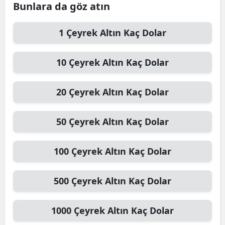
Bunlara da göz atın
Edirne
1
Çeyrek Altın
Kaç Dolar
Elazığ
Erzincan
10
Çeyrek Altın
Kaç Dolar
Erzurum
20
Çeyrek Altın
Kaç Dolar
Eskişehir
Gaziantep
50
Çeyrek Altın
Kaç Dolar
Giresun
100
Çeyrek Altın
Kaç Dolar
Gümüşhane
Hakkari
500
Çeyrek Altın
Kaç Dolar
Hatay
1000
Çeyrek Altın
Kaç Dolar
Isparta