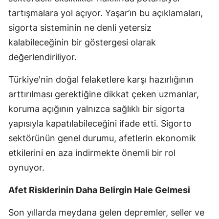
tartışmalara yol açıyor. Yaşar’ın bu açıklamaları,
Malatya
sigorta sisteminin ne denli yetersiz
Manisa
kalabileceğinin bir göstergesi olarak
Kahramanmaraş
değerlendiriliyor.
Mardin
Türkiye'nin doğal felaketlere karşı hazırlığının
arttırılması gerektiğine dikkat çeken uzmanlar,
Muğla
koruma açığının yalnızca sağlıklı bir sigorta
Muş
yapısıyla kapatılabileceğini ifade etti. Sigorto
Nevşehir
sektörünün genel durumu, afetlerin ekonomik
etkilerini en aza indirmekte önemli bir rol
Niğde
oynuyor.
Ordu
Afet Risklerinin Daha Belirgin Hale Gelmesi
Rize
Son yıllarda meydana gelen depremler, seller ve
Sakarya