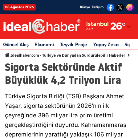
08 Ağustos 2026
Künye
İletişim
Adana
İstanbul
26
°
Açık
Adıyaman
Afyonkarahisar
Güncel Akış
Ekonomi
Teşvik-Proje
Yapay Zeka
Sigor
Sig
Idealhaber.com - Türkiye ve Dünyadan Sürdürülebilir Haberler
Ağrı
Sigorta Sektöründe Aktif
Amasya
Büyüklük 4,2 Trilyon Lira
Ankara
Antalya
Türkiye Sigorta Birliği (TSB) Başkanı Ahmet
Yaşar, sigorta sektörünün 2026'nın ilk
Artvin
çeyreğinde 396 milyar lira prim üretimi
Aydın
gerçekleştirdiğini duyurdu. Kahramanmaraş
Balıkesir
depremlerinin yarattığı yaklaşık 106 milyar