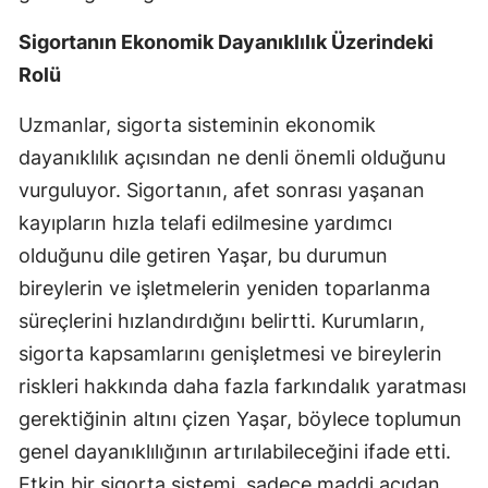
Sigortanın Ekonomik Dayanıklılık Üzerindeki
Yalova
Rolü
Karabük
Uzmanlar, sigorta sisteminin ekonomik
Kilis
dayanıklılık açısından ne denli önemli olduğunu
Osmaniye
vurguluyor. Sigortanın, afet sonrası yaşanan
kayıpların hızla telafi edilmesine yardımcı
Düzce
olduğunu dile getiren Yaşar, bu durumun
bireylerin ve işletmelerin yeniden toparlanma
süreçlerini hızlandırdığını belirtti. Kurumların,
sigorta kapsamlarını genişletmesi ve bireylerin
riskleri hakkında daha fazla farkındalık yaratması
gerektiğinin altını çizen Yaşar, böylece toplumun
genel dayanıklılığının artırılabileceğini ifade etti.
Etkin bir sigorta sistemi, sadece maddi açıdan