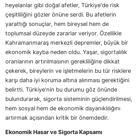
heyelanlar gibi doğal afetler, Türkiye'de risk
Samsun
çeşitliliğini gözler önüne serdi. Bu afetlerin
Siirt
yarattığı sonuçlar, hem bireysel hem de
toplumsal düzeyde zararlar veriyor. Özellikle
Sinop
Kahramanmaraş merkezli depremler, büyük bir
Sivas
ekonomik kayba neden oldu. Yaşar, sigortalılık
oranlarının artırılmasının gerekliliğine dikkat
Tekirdağ
çekerek, bireylerin ve işletmelerin bu tür risklere
Tokat
karşı daha iyi koruma altına alınması gerektiğini
Trabzon
belirtti. Türkiye'nin bu durumu göz önünde
bulundurarak, sigorta sisteminin güçlendirilmesi,
Tunceli
hem sosyal hem de ekonomik dayanıklılığını
Şanlıurfa
artırmak açısından kritik bir önemdedir.
Uşak
Ekonomik Hasar ve Sigorta Kapsamı
Van