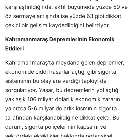
karşılaştırıldığında, aktif büyümede yüzde 59 ve
Mersin
öz sermaye artışında ise yüzde 63 gibi dikkat
İstanbul
çekici bir gelişim kaydedildiğini belirtiyor.
İzmir
Kahramanmaraş Depremlerinin Ekonomik
Kars
Etkileri
Kastamonu
Kahramanmaraş'ta meydana gelen depremler,
Kayseri
ekonomide ciddi hasarlar açtığı gibi sigorta
sisteminin bu olaylara verdiği tepkiyi de
Kırklareli
sorgulatıyor. Yaşar, bu depremlerin yol açtığı
Kırşehir
yaklaşık 106 milyar dolarlık ekonomik zararın
yalnızca 5-6 milyar dolarlık kısmının sigorta
Kocaeli
tarafından karşılanabildiğine dikkat çekti. Bu
Konya
durum, sigorta poliçelerinin kapsamı ve
Kütahya
sektördeki eksiklikler hakkında potansiyel