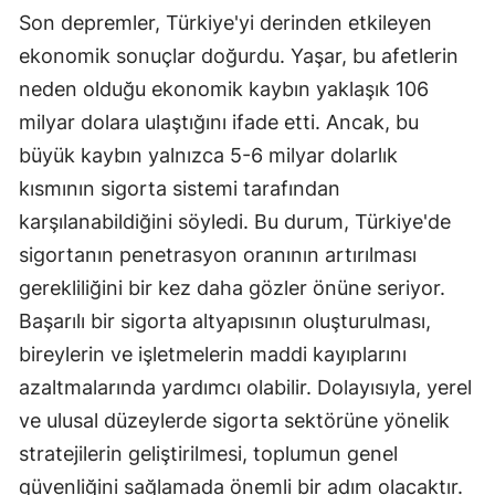
Son depremler, Türkiye'yi derinden etkileyen
Yozgat
ekonomik sonuçlar doğurdu. Yaşar, bu afetlerin
Zonguldak
neden olduğu ekonomik kaybın yaklaşık 106
milyar dolara ulaştığını ifade etti. Ancak, bu
Aksaray
büyük kaybın yalnızca 5-6 milyar dolarlık
Bayburt
kısmının sigorta sistemi tarafından
karşılanabildiğini söyledi. Bu durum, Türkiye'de
Karaman
sigortanın penetrasyon oranının artırılması
Kırıkkale
gerekliliğini bir kez daha gözler önüne seriyor.
Batman
Başarılı bir sigorta altyapısının oluşturulması,
bireylerin ve işletmelerin maddi kayıplarını
Şırnak
azaltmalarında yardımcı olabilir. Dolayısıyla, yerel
Bartın
ve ulusal düzeylerde sigorta sektörüne yönelik
Ardahan
stratejilerin geliştirilmesi, toplumun genel
güvenliğini sağlamada önemli bir adım olacaktır.
Iğdır