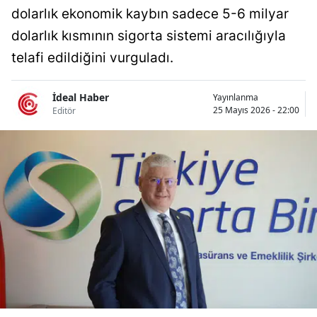
dolarlık ekonomik kaybın sadece 5-6 milyar
Bilecik
dolarlık kısmının sigorta sistemi aracılığıyla
Bingöl
telafi edildiğini vurguladı.
Bitlis
İdeal Haber
Yayınlanma
Bolu
25 Mayıs 2026 - 22:00
Editör
Burdur
Bursa
Çanakkale
Çankırı
Çorum
Denizli
Diyarbakır