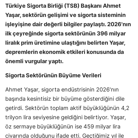
Türkiye Sigorta Birliği (TSB) Başkanı Ahmet
Edirne
Yaşar, sektörün gelişimi ve sigorta sisteminin
Elazığ
işleyişine dair değerli bilgiler paylaştı. 2026'nın
Erzincan
ilk çeyreğinde sigorta sektörünün 396 milyar
liralık prim üretimine ulaştığını belirten Yaşar,
Erzurum
depremlerin ekonomik etkileri konusunda da
Eskişehir
önemli vurgular yaptı.
Gaziantep
Sigorta Sektörünün Büyüme Verileri
Giresun
Ahmet Yaşar, sigorta endüstrisinin 2026'nın
Gümüşhane
başında kesintisiz bir büyüme gösterdiğini dile
getirdi. Sektörün toplam aktif büyüklüğünün 4,2
Hakkari
trilyon lira seviyesine geldiğini belirtiyor. Yaşar,
Hatay
öz sermaye büyüklüğünün ise 459 milyar lira
Isparta
civarında olduğunu ifade etti. Geçtiğimiz yıl ile