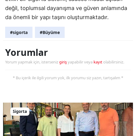
değil, toplumsal dayanışma ve güven anlamında
da önemli bir yapı taşını oluşturmaktadır.
#sigorta
#Büyüme
Yorumlar
Yorum yapmak için, isterseniz
giriş
yapabilir veya
kayıt
olabilirsiniz.
* Bu içerik ile ilgili yorum yok, ilk yorumu siz yazın, tartışalım *
Sigorta