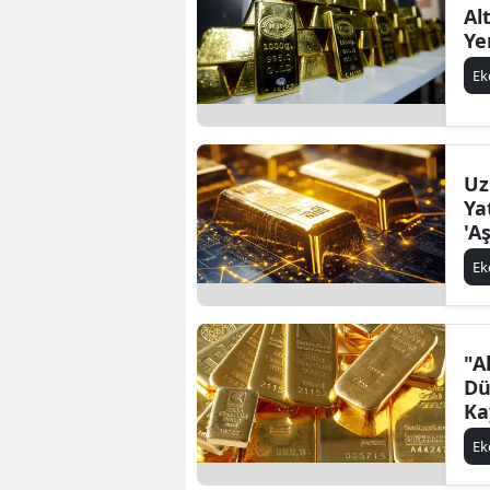
Al
Ye
E
Uz
Ya
'A
E
"A
Dü
Ka
E