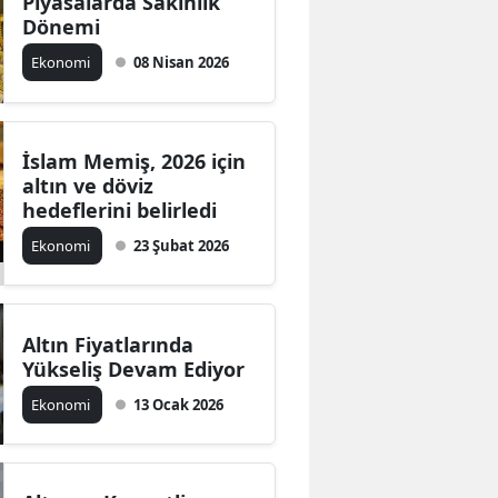
Piyasalarda Sakinlik
Dönemi
Ekonomi
08 Nisan 2026
İslam Memiş, 2026 için
altın ve döviz
hedeflerini belirledi
Ekonomi
23 Şubat 2026
Altın Fiyatlarında
Yükseliş Devam Ediyor
Ekonomi
13 Ocak 2026