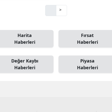
Mersin
>
İstanbul
İzmir
Harita
Fırsat
Kars
Haberleri
Haberleri
Kastamonu
Kayseri
Değer Kaybı
Piyasa
Haberleri
Haberleri
Kırklareli
Kırşehir
Kocaeli
Konya
Kütahya