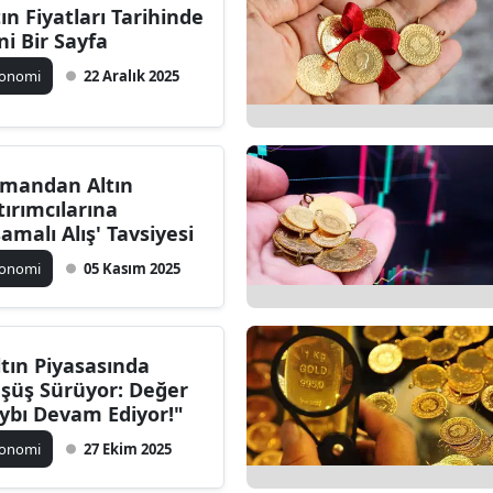
tın Fiyatları Tarihinde
Edirne
ni Bir Sayfa
Elazığ
konomi
22 Aralık 2025
Erzincan
Erzurum
mandan Altın
tırımcılarına
Eskişehir
şamalı Alış' Tavsiyesi
Gaziantep
konomi
05 Kasım 2025
Giresun
Gümüşhane
ltın Piyasasında
şüş Sürüyor: Değer
Hakkari
ybı Devam Ediyor!"
Hatay
konomi
27 Ekim 2025
Isparta