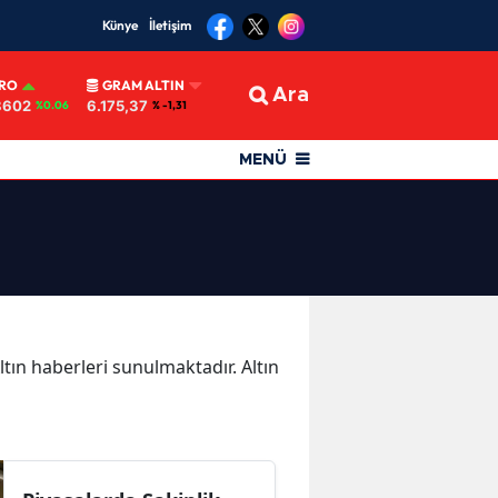
Künye
İletişim
RO
GRAM ALTIN
Ara
8602
6.175,37
%0.06
% -1,31
MENÜ
Altın haberleri sunulmaktadır. Altın