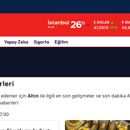
Adana
İstanbul
26
°
DOLAR
EU
47,5574
54,
Açık
%0.18
Adıyaman
Afyonkarahisar
Yapay Zeka
Sigorta
Eğitim
Ağrı
Amasya
Ankara
leri
Antalya
 edenler için
Altın
ile ilgili en son gelişmeler ve son dakika 
Artvin
 haberleri
Aydın
7:00
Balıkesir