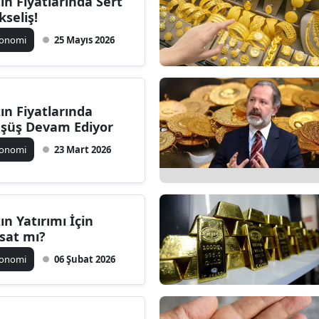
tın Fiyatlarında Sert
Bilecik
kseliş!
konomi
25 Mayıs 2026
Bingöl
Bitlis
Bolu
tın Fiyatlarında
şüş Devam Ediyor
Burdur
konomi
23 Mart 2026
Bursa
Çanakkale
tın Yatırımı İçin
Çankırı
rsat mı?
Çorum
konomi
06 Şubat 2026
Denizli
Diyarbakır