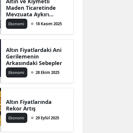
Altın ve Kıymetli
Maden Ticaretinde
Mevzuata Aykırı
İşlemler
Ekonomi
18 Kasım 2025
Altın Fiyatlardaki Ani
Gerilemenin
Arkasındaki Sebepler
Ekonomi
28 Ekim 2025
Altın Fiyatlarında
Rekor Artış
Ekonomi
29 Eylül 2025