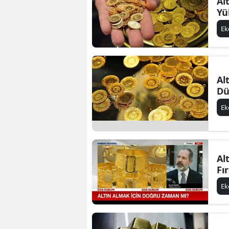
Al
Yü
E
Al
Dü
E
Al
Fı
E