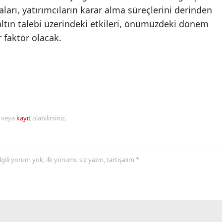
ları, yatırımcıların karar alma süreçlerini derinden
Malatya
ltın talebi üzerindeki etkileri, önümüzdeki dönem
Manisa
 faktör olacak.
Kahramanmaraş
Mardin
Muğla
Muş
r veya
kayıt
olabilirsiniz.
Nevşehir
Niğde
 ilgili yorum yok, ilk yorumu siz yazın, tartışalım *
Ordu
Rize
Sakarya