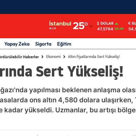
Adana
İstanbul
25
°
DOLAR
E
47,5794
54,
Açık
%0.09
Adıyaman
Afyonkarahisar
Yapay Zeka
Sigorta
Eğitim
Ağrı
Ekonomi
Altın Fiyatlarında Sert Yükseliş!
rdürülebilir Haberler
arında Sert Yükseliş!
Amasya
Ankara
oğazı'nda yapılması beklenen anlaşma olasıl
Antalya
asalarda ons altın 4,580 dolara ulaşırken,
Artvin
e kadar yükseldi. Uzmanlar, bu artışı bölge
Aydın
Balıkesir