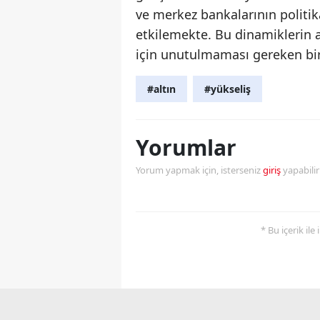
ve merkez bankalarının politika
etkilemekte. Bu dinamiklerin a
için unutulmaması gereken bir
#altın
#yükseliş
Yorumlar
Yorum yapmak için, isterseniz
giriş
yapabili
* Bu içerik ile