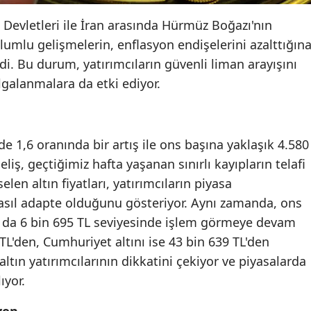
Edirne
ik Devletleri ile İran arasında Hürmüz Boğazı'nın
umlu gelişmelerin, enflasyon endişelerini azalttığın
Elazığ
rdi. Bu durum, yatırımcıların güvenli liman arayışını
Erzincan
lgalanmalara da etki ediyor.
Erzurum
Eskişehir
de 1,6 oranında bir artış ile ons başına yaklaşık 4.580
Gaziantep
liş, geçtiğimiz hafta yaşanan sınırlı kayıpların telafi
len altın fiyatları, yatırımcıların piyasa
Giresun
nasıl adapte olduğunu gösteriyor. Aynı zamanda, ons
Gümüşhane
ın da 6 bin 695 TL seviyesinde işlem görmeye devam
 TL'den, Cumhuriyet altını ise 43 bin 639 TL'den
Hakkari
altın yatırımcılarının dikkatini çekiyor ve piyasalarda
Hatay
ıyor.
Isparta