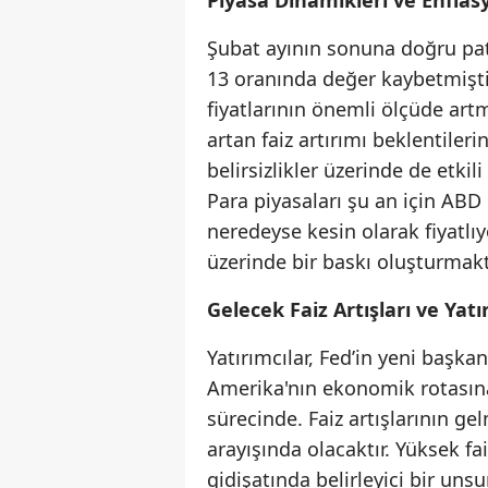
Piyasa Dinamikleri ve Enflas
Şubat ayının sonuna doğru pat
13 oranında değer kaybetmişti. 
fiyatlarının önemli ölçüde art
artan faiz artırımı beklentileri
belirsizlikler üzerinde de etki
Para piyasaları şu an için ABD 
neredeyse kesin olarak fiyatlıyo
üzerinde bir baskı oluşturmakt
Gelecek Faiz Artışları ve Yatır
Yatırımcılar, Fed’in yeni başka
Amerika'nın ekonomik rotasına 
sürecinde. Faiz artışlarının ge
arayışında olacaktır. Yüksek fai
gidişatında belirleyici bir un