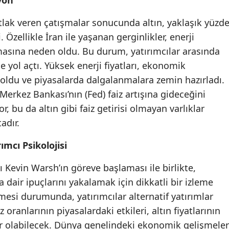
yon
Mersin
lak veren çatışmalar sonucunda altın, yaklaşık yüzd
İstanbul
Özellikle İran ile yaşanan gerginlikler, enerji
masına neden oldu. Bu durum, yatırımcılar arasında
İzmir
ne yol açtı. Yüksek enerji fiyatları, ekonomik
Kars
li oldu ve piyasalarda dalgalanmalara zemin hazırladı.
Merkez Bankası’nın (Fed) faiz artışına gideceğini
Kastamonu
r, bu da altın gibi faiz getirisi olmayan varlıklar
Kayseri
adır.
Kırklareli
ımcı Psikolojisi
Kırşehir
nı Kevin Warsh’ın göreve başlaması ile birlikte,
dair ipuçlarını yakalamak için dikkatli bir izleme
Kocaeli
lmesi durumunda, yatırımcılar alternatif yatırımlar
Konya
z oranlarının piyasalardaki etkileri, altın fiyatlarının
Kütahya
sur olabilecek. Dünya genelindeki ekonomik gelişmeler