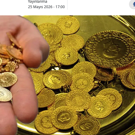
Yayınlanma
Bilecik
25 Mayıs 2026 - 17:00
Bingöl
Bitlis
Bolu
Burdur
Bursa
Çanakkale
Çankırı
Çorum
Denizli
Diyarbakır