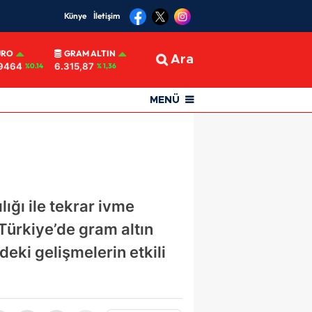
Künye
İletişim
URO
GRAM ALTIN
Ara
9464
6.315,87
%0.14
% 1,36
MENÜ
ığı ile tekrar ivme
 Türkiye’de gram altın
deki gelişmelerin etkili