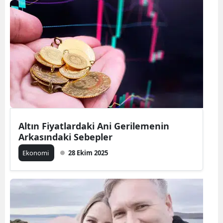
Bilecik
Bingöl
Bitlis
Bolu
Burdur
Bursa
Altın Fiyatlardaki Ani Gerilemenin
Çanakkale
Arkasındaki Sebepler
Ekonomi
28 Ekim 2025
Çankırı
Çorum
Denizli
Diyarbakır