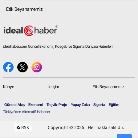
Etik Beyanamemiz
Samsun
Siirt
Sinop
idealhaber.com Güncel Ekonomi, Kosgeb ve Sigorta Dünyası Haberleri
Sivas
Tekirdağ
Tokat
Trabzon
Künye
İletişim
Etik Beyanamemiz
Tunceli
Güncel Akış
Ekonomi
Teşvik-Proje
Yapay Zeka
Sigorta
Eğitim
Şanlıurfa
Türkiye'den Alternatif Haberler
Uşak
RSS
Copyright © 2026 . Her hakkı saklıdır.
Van