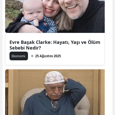
Edirne
Elazığ
Erzincan
Erzurum
Evre Başak Clarke: Hayatı, Yaşı ve Ölüm
Sebebi Nedir?
Eskişehir
Ekonomi
25 Ağustos 2025
Gaziantep
Giresun
Gümüşhane
Hakkari
Hatay
Isparta