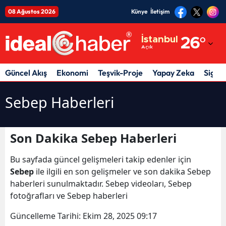
08 Ağustos 2026
Künye
İletişim
Adana
İstanbul
26
°
Açık
Adıyaman
Afyonkarahisar
Güncel Akış
Ekonomi
Teşvik-Proje
Yapay Zeka
Sigor
Ağrı
Sebep Haberleri
Amasya
Ankara
Son Dakika Sebep Haberleri
Antalya
Bu sayfada güncel gelişmeleri takip edenler için
Sebep
ile ilgili en son gelişmeler ve son dakika Sebep
Artvin
haberleri sunulmaktadır. Sebep videoları, Sebep
fotoğrafları ve Sebep haberleri
Aydın
Güncelleme Tarihi:
Ekim 28, 2025 09:17
Balıkesir