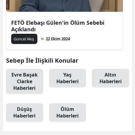
Mersin
İstanbul
FETÖ Elebaşı Gülen'in Ölüm Sebebi
Açıklandı
İzmir
Güncel Akış
22 Ekim 2024
Kars
Kastamonu
Sebep İle İlişkili Konular
Kayseri
Evre Başak
Yaş
Altın
Clarke
Haberleri
Haberleri
Kırklareli
Haberleri
Kırşehir
Kocaeli
Düşüş
Ölüm
Haberleri
Haberleri
Konya
Kütahya