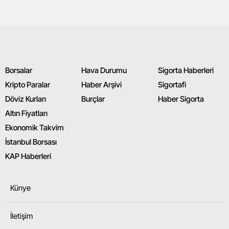
Malatya
Manisa
Kahramanmaraş
Borsalar
Hava Durumu
Sigorta Haberleri
Mardin
Kripto Paralar
Haber Arşivi
Sigortafi
Döviz Kurları
Burçlar
Haber Sigorta
Muğla
Altın Fiyatları
Muş
Ekonomik Takvim
Nevşehir
İstanbul Borsası
KAP Haberleri
Niğde
Ordu
Künye
Rize
İletişim
Sakarya